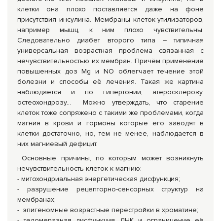
клетки она плохо поставляется даже на фоне
присутствия инсулина. Мембраны клеток-утилизаторов,
например мышц, к ним плохо чувствительны.
Следовательно диабет второго типа – типичная
универсальная возрастная проблема связанная с
нечувствительностью их мембран. Причём применение
повышенных доз Mg и NO облегчает течение этой
болезни и способы её лечения. Такая же картина
наблюдается и по гипертонии, атеросклерозу,
остеохондрозу… Можно утверждать, что старение
клеток тоже сопряжено с такими же проблемами, когда
магния в крови и гормоны которые его заводят в
клетки достаточно, но, тем не менее, наблюдается в
них магниевый дефицит.
Основные причины, по которым может возникнуть
нечувствительность клеток к магнию:
- митохондриальная энергетическая дисфункция;
- разрушение рецепторно-сенсорных структур на
мембранах;
- эпигеномные возрастные перестройки в хроматине;
- теломеразная дисфункция ДНК и ограничение её