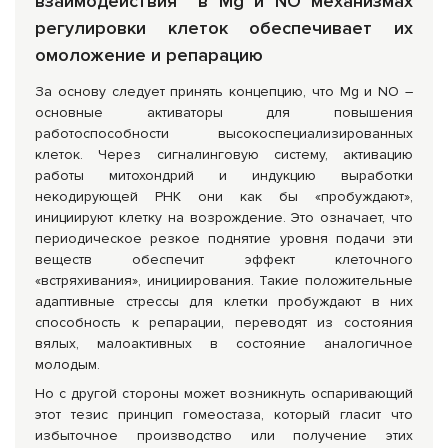
взаимодействия в Mg и NO механизмах
регулировки клеток обеспечивает их
омоложение и репарацию
За основу следует принять концепцию, что Mg и NO –
основные активаторы для повышения
работоспособности высокоспециализированных
клеток. Через сигналинговую систему, активацию
работы митохондрий и индукцию выработки
некодирующей РНК они как бы «пробуждают»,
инициируют клетку на возрождение. Это означает, что
периодическое резкое поднятие уровня подачи эти
веществ обеспечит эффект клеточного
«встряхивания», инициирования. Такие положительные
адаптивные стрессы для клетки пробуждают в них
способность к репарации, переводят из состояния
вялых, малоактивных в состояние аналогичное
молодым.
Но с другой стороны может возникнуть оспаривающий
этот тезис принцип гомеостаза, который гласит что
избыточное производство или получение этих