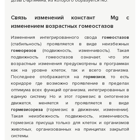
дозы L-аргинина, из которого образуется NO.
Связь изменений констант
Mg
с
изменением возрастных гомеостазов
Изменения интегрированного свода
гомеостазов
(стабильность) проявляется в виде неизбежных
гомеорезов
(подвижность, изменчивость). Такая
подвижность гомеостазов означает, что эти
возрастные изменения предусмотрены в программах
как на уровне клеток, так и всего организма.
Последнее отображается на
гормезисе
, то есть
коридоре где возможно проявление в пределах
оптимума всех функций организма, интегрированных в
единую систему. Но и этот гормезис в онтогенезе
движется, меняется и проявляется в виде
гормезисореза
(гормезис в движении, изменении).
Такая неизбежность подвижность, изменчивость
гормезиса присуща только для клеток и организмов
животных, организованных на принципах закрытой
системы.