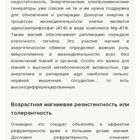
недостаточность. Энергетические электрохимические
генераторы уже совсем не те и им нужна поддержка
для обновления и репарации. Донором энергии в
процессах жизнедеятельности клетки является
аденозинтрифосфат (АТФ) в виде комплекса Mg–АТФ.
Также магний обеспечивает репликацию передачи
клеточного сигнала. Это участие магния в
энергетическом обмене определяет важную роль
микроэлемента в жизнедеятельности всех без
исключений тканей и органов. Особо это важно для
тканей с высокой метаболической активностью, где
энергетика и репарация идут наиболее сильно:
нервная, мышечная, сосудистая…, то есть
высокодифференцированные.
Возрастная магниевая резистентность или
толерантность
Очевидно это следует объяснять и эффектом
рефрактерности даже к большим дозам магния.
Дословно рефрактерность означает