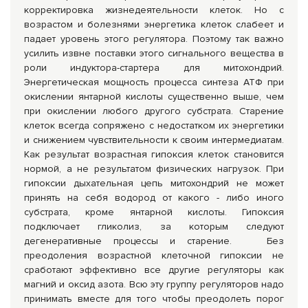
корректировка жизнедеятельности клеток. Но с
возрастом и болезнями энергетика клеток слабеет и
падает уровень этого регулятора. Поэтому так важно
усилить извне поставки этого сигнального вещества в
роли индуктора-стартера для митохондрий.
Энергетическая мощность процесса синтеза АТФ при
окислении янтарной кислоты существенно выше, чем
при окислении любого другого субстрата. Старение
клеток всегда сопряжено с недостатком их энергетики
и снижением чувствительности к своим интермедиатам.
Как результат возрастная гипоксия клеток становится
нормой, а не результатом физических нагрузок. При
гипоксии дыхательная цепь митохондрий не может
принять на себя водород от какого - либо иного
субстрата, кроме янтарной кислоты. Гипоксия
подключает гликолиз, за которым следуют
дегенеративные процессы и старение. Без
преодоления возрастной клеточной гипоксии не
сработают эффективно все другие регуляторы как
магний и оксид азота. Всю эту группу регуляторов надо
принимать вместе для того чтобы преодолеть порог