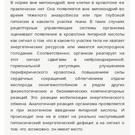
В норме вне митохондрий, вне клетки в кровотоке ее
практически нет. Она появляется вне митохондрий во
время тяжелого анаэробиоза или при глубокой
гипоксии в каком-то участке ткани. В таких случаях
рецепторные управляющие системы организма
оценивают появление в кровотоке янтарной кислоты
как сигнал о том, что в каком-то участке тела не хватает
энергетических ресурсов или имеется кислородное
голодание. Соответственно, организм реагирует на
этот сигнал сдвигами в нейроэндокринной,
гормональной регуляции, улучшением
периферического кровотока, повышением силы
сердечных сокращений, облегчением отдачи
кислорода оксигемоглобином и рядом других
физиологических и биохимических компенсаторных
реакций. Это реакции мобилизации энергетического
обмена. Аналогичная реакция организма проявляется
и при экзогенном введении янтарной кислоты. И
происходит она не в ответ на реально наступивший
гипоксический энергетический дефицит, а на сигнал о
том, что, возможно, он имеет место.