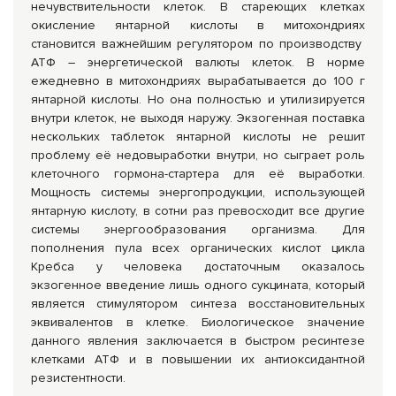
нечувствительности клеток. В стареющих клетках
окисление янтарной кислоты в митохондриях
становится важнейшим регулятором по производству
АТФ – энергетической валюты клеток. В норме
ежедневно в митохондриях вырабатывается до 100 г
янтарной кислоты. Но она полностью и утилизируется
внутри клеток, не выходя наружу. Экзогенная поставка
нескольких таблеток янтарной кислоты не решит
проблему её недовыработки внутри, но сыграет роль
клеточного гормона-стартера для её выработки.
Мощность системы энергопродукции, использующей
янтарную кислоту, в сотни раз превосходит все другие
системы энергообразования организма. Для
пополнения пула всех органических кислот цикла
Кребса у человека достаточным оказалось
экзогенное введение лишь одного сукцината, который
является стимулятором синтеза восстановительных
эквивалентов в клетке. Биологическое значение
данного явления заключается в быстром ресинтезе
клетками АТФ и в повышении их антиоксидантной
резистентности.