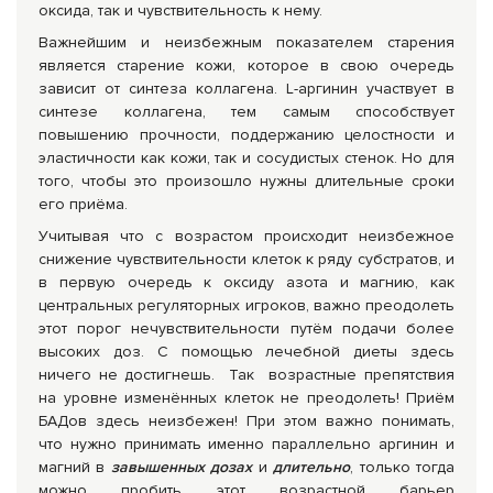
оксида, так и чувствительность к нему.
Важнейшим и неизбежным показателем старения
является старение кожи, которое в свою очередь
зависит от синтеза коллагена. L-аргинин участвует в
синтезе коллагена, тем самым способствует
повышению прочности, поддержанию целостности и
эластичности как кожи, так и сосудистых стенок. Но для
того, чтобы это произошло нужны длительные сроки
его приёма.
Учитывая что с возрастом происходит неизбежное
снижение чувствительности клеток к ряду субстратов, и
в первую очередь к оксиду азота и магнию, как
центральных регуляторных игроков, важно преодолеть
этот порог нечувствительности путём подачи более
высоких доз. С помощью лечебной диеты здесь
ничего не достигнешь. Так возрастные препятствия
на уровне изменённых клеток не преодолеть! Приём
БАДов здесь неизбежен! При этом важно понимать,
что нужно принимать именно параллельно аргинин и
магний в
завышенных дозах
и
длительно
, только тогда
можно пробить этот возрастной барьер