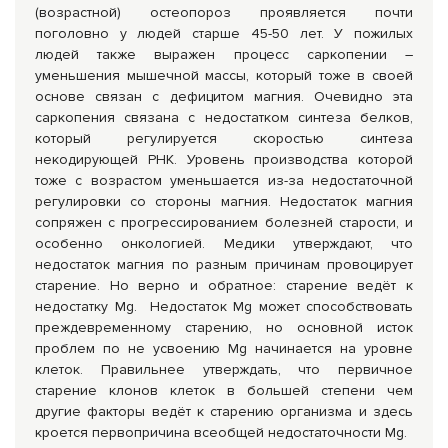
(возрастной) остеопороз проявляется почти
поголовно у людей старше 45-50 лет. У пожилых
людей также выражен процесс саркопении –
уменьшения мышечной массы, который тоже в своей
основе связан с дефицитом магния. Очевидно эта
саркопения связана с недостатком синтеза белков,
который регулируется скоростью синтеза
некодирующей РНК. Уровень производства которой
тоже с возрастом уменьшается из-за недостаточной
регулировки со стороны магния. Недостаток магния
сопряжен с прогрессированием болезней старости, и
особенно онкологией. Медики утверждают, что
недостаток магния по разным причинам провоцирует
старение. Но верно и обратное: старение ведёт к
недостатку Mg. Недостаток Mg может способствовать
преждевременному старению, но основной исток
проблем по не усвоению Mg начинается на уровне
клеток. Правильнее утверждать, что первичное
старение клонов клеток в большей степени чем
другие факторы ведёт к старению организма и здесь
кроется первопричина всеобщей недостаточности Mg.