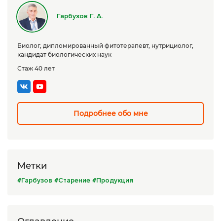
Сборы трав
Гарбузов Г. А.
Урбеч
Биолог, дипломированный фитотерапевт, нутрициолог,
Травяной чай
кандидат биологических наук
Стаж 40 лет
Специи
Крупы
Натуральные растительные масла
Подробнее обо мне
Лечебные мази
Натуральное мыло
Метки
Средства личной гигиены
#Гарбузов
#Старение
#Продукция
Приборы лечебные
Книги Гарбузова Г.А.