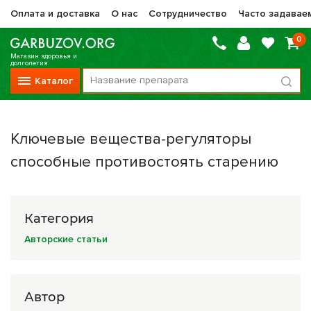
Оплата и доставка
О нас
Сотрудничество
Часто задавае
0
Магазин здоровья и
долголетия
Каталог
Вся продукция
Ключевые вещества-регуляторы
Vitauct / Витаукт
способные противостоять старению
Препараты НТК Жизненная Сила
Сашера-Мед
Категория
Оптисалт
Авторские статьи
МелМур
Препараты при онкологии
Автор
Прочие фитопрепараты