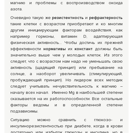
магнию и проблемы с воспроизводством оксида
азота.
Очевидно такую же
резистентность
и
рефрактерность
такие клетки с возрастом приобретают и ко многим
другим инициирующим факторам воздействия, как
например гормоны, витамин D, адаптирующая
физическая активность… Чтобы достичь их прежней
эффективности
нормативы
их
констант
должны быть
значительно выше чем у молодых клеток. Из этого
следует, что с возрастом нам надо не уменьшать свою
активность (щадящий принцип) или пребывание на
солнце, а наоборот увеличивать (стимулирующий,
пробуждающий принцип). Но лидером всех методик
следует учитывать нечувствительность к магнию –
началу всех начал. Именно Mg в наибольшей степени
сказывается на их работоспособности. Все остальные
факторы ведомы и в определенной степени
подзависимы.
Ситуацию можно сравнить с глюкозо- и
инсулинорезистентностью при диабете, когда в крови
достаточно или избыток глюкозы и инсулина, но в