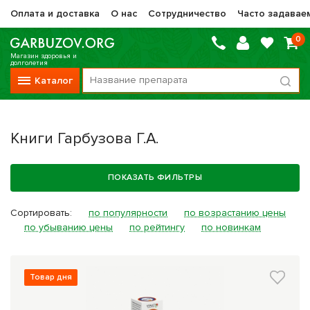
Оплата и доставка
О нас
Сотрудничество
Часто задавае
0
Магазин здоровья и
долголетия
Каталог
Вся продукция
Книги Гарбузова Г.А.
Vitauct / Витаукт
Препараты НТК Жизненная Сила
ПОКАЗАТЬ ФИЛЬТРЫ
Сашера-Мед
Сортировать:
по популярности
по возрастанию цены
Оптисалт
по убыванию цены
по рейтингу
по новинкам
МелМур
Препараты при онкологии
Товар дня
Прочие фитопрепараты