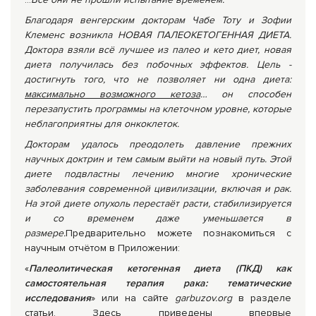
Благодаря венгерским докторам Чабе Тоту и Зофии
Клеменс возникла НОВАЯ ПАЛЕОКЕТОГЕННАЯ ДИЕТА.
Доктора взяли всё лучшее из палео и кето диет, новая
диета получилась без побочных эффектов. Цель -
достигнуть того, что не позволяет ни одна диета:
максимально возможного кетоза
… он способен
перезапустить программы на клеточном уровне, которые
неблагоприятны для онкоклеток.
Докторам удалось преодолеть давление прежних
научных доктрин и тем самым выйти на новый путь. Этой
диете подвластны лечению многие хронические
заболевания современной цивилизации, включая и рак.
На этой диете опухоль перестаёт расти, стабилизируется
и со временем даже уменьшается в
размере.
Предварительно можете познакомиться с
научным отчётом в Приложении:
«
Палеолитическая кетогенная диета (ПКД) как
самостоятельная терапия рака: тематические
исследования
» или на сайте
garbuzov
.
org
в разделе
статьи. Здесь приведены впервые