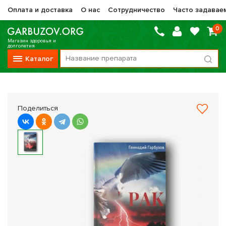
Оплата и доставка
О нас
Сотрудничество
Часто задавае
0
Магазин здоровья и
долголетия
Каталог
Вся продукция
Vitauct / Витаукт
Поделиться
Препараты НТК Жизненная Сила
Сашера-Мед
Оптисалт
МелМур
Препараты при онкологии
Прочие фитопрепараты