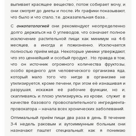
выпивает красящее вещество, потом собирает мочу, и
они смотрят до диеты и после. Их графики показывают,
что было и что стало, т.е. доказательная база...
С
онкопатологией
они рекомендуют неопределенно
долго держаться на 0 углеводов, что означает полное
исключение растительной пищи как минимум на 4-6
месяцев, а иногда и пожизненно. Исключается
полностью приём мёда. Некоторые умники утверждают,
что это ценнейший и особый продукт… Но правда в том,
что он источник огромного количества фруктозы,
особо вредного для человеческого организма яда,
который мало того что нигде в организме не
утилизируется, кроме печени, при этом её изнашивая и
разрушая, искажая её рабочие функции, но и,
скапливаясь и плохо утилизируясь из крови, служит в
качестве базового провоспалительного ингредиента-
провокатора – начала всех хронических заболеваний.
Оптимальный приём пищи два раза в день. В течение
3-4 недель раковым и аутоиммунным больным они
назначают паштет специальный: как я понимаю