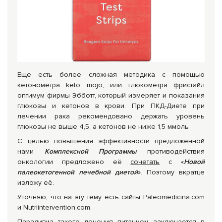
Еще есть более сложная методика с помощью
кетонометра keto mojo, или глюкометра фристайл
оптимум фирмы Эбботт, который измеряет и показания
глюкозы и кетонов в крови. При ПКД-Диете при
лечении рака рекомендовано держать уровень
глюкозы не выше 4,5, а кетонов не ниже 1,5 ммоль
С целью повышения эффективности предложенной
нами
Комплексной Программы
противодействия
онкологии предложено её
сочетать
с «
Новой
палеокетогенной лечебной диетой
». Поэтому вкратце
изложу её.
Уточняю, что на эту тему есть сайты Paleomedicina.com
и Nutriintervention.com.
Парадигма такого лечения питанием заключается в