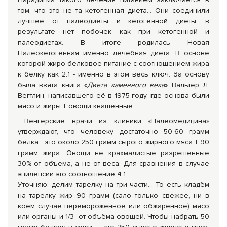
том, что это не та кетогенная диета... Они соединили
лучшее от палеодиеты и кетогенной диеты, в
результате нет побочек как при кетогенной и
палеодиетах. В итоге родилась Новая
Палеокетогенная именно лечебная диета. В основе
которой жиро-белковое питание с соотношением жира
к белку как 2:1 - именно в этом весь ключ. За основу
была взята книга «
Диета каменного века
» Вальтер Л.
Вегтлин, написавшего её в 1975 году, где основа были
мясо и жиры + овощи квашенные.
Венгерские врачи из клиники «Палеомедицина»
утверждают, что человеку достаточно 50-60 грамм
белка... это около 250 грамм сырого жирного мяса + 90
грамм жира. Овощи не крахмалистые разрешенные
30% от объема, а не от веса. Для сравнения в случае
эпилепсии это соотношение 4:1.
Уточняю: делим тарелку на три части... То есть кладём
на тарелку жир 90 грамм (сало только свежее, ни в
коем случае перемороженное или обжаренное) мясо
или органы и 1/3 от объёма овощей. Чтобы набрать 50