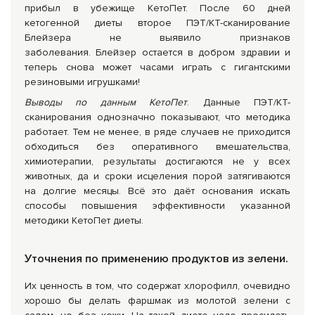
прибыл в убежище КетоПет. После 60 дней
кетогенной диеты второе ПЭТ/КТ-сканирование
Блейзера не выявило признаков
заболевания. Блейзер остается в добром здравии и
теперь снова может часами играть с гигантскими
резиновыми игрушками!
Выводы по данным КетоПет
. Данные ПЭТ/КТ-
сканирования однозначно показывают, что методика
работает. Тем не менее, в ряде случаев не приходится
обходиться без оперативного вмешательства,
химиотерапии, результаты достигаются не у всех
животных, да и сроки исцеления порой затягиваются
на долгие месяцы. Всё это даёт основания искать
способы повышения эффективности указанной
методики КетоПет диеты.
Уточнения по применению продуктов из зелени.
Их ценность в том, что содержат хлорофилл, очевидно
хорошо бы делать фаршмак из молотой зелени с