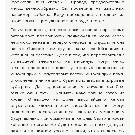
(брокколи, лист свеклы…). Правда, предварительно
метод целесообразно бы проверить на животных,
например собаках. Веду наблюдение за одной из
таких собак. О результатах инфо будет позже.
Есть уверенность, что такое засилье жира в организме
затормозит возможность подключаться механизмам
неоглюкогенеза в первую очередь в опухоли и она
начнет быстрее чем другие ткани захлёбываться в
кетонной энергетике. Дело в том, что перестроиться с
углеводной энергетики на кетонную могут легко
только здоровые клетки, у которых полноценные
митохондрии. У опухолевых клеток митохондрии почти
отключены и им не дано будет использовать жировые
субстраты. Для существования у опухоли остаётся
только один путь – изымать максимально сахар из
крови. Очевидно на фоне высочайшего кетоза
опухолевые клетки и этой способностью не смогут
полноценно воспользоваться, так как их метаболизм
будут активно притормаживать кетоны. Сахар в крови
конечно в организме будет сохраняться всегда, пусть
даже и на нижнем уровне планки, что казалось бы