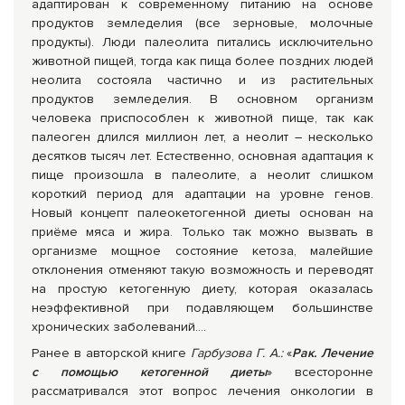
адаптирован к современному питанию на основе
продуктов земледелия (все зерновые, молочные
продукты). Люди палеолита питались исключительно
животной пищей, тогда как пища более поздних людей
неолита состояла частично и из растительных
продуктов земледелия. В основном организм
человека приспособлен к животной пище, так как
палеоген длился миллион лет, а неолит – несколько
десятков тысяч лет. Естественно, основная адаптация к
пище произошла в палеолите, а неолит слишком
короткий период для адаптации на уровне генов.
Новый концепт палеокетогенной диеты основан на
приёме мяса и жира. Только так можно вызвать в
организме мощное состояние кетоза, малейшие
отклонения отменяют такую возможность и переводят
на простую кетогенную диету, которая оказалась
неэффективной при подавляющем большинстве
хронических заболеваний....
Ранее в авторской книге
Гарбузова Г. А.:
«
Рак. Лечение
с помощью кетогенной диеты
» всесторонне
рассматривался этот вопрос лечения онкологии в