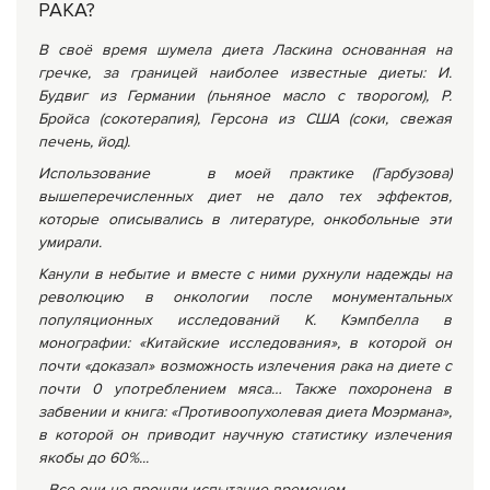
РАКА?
В своё время шумела диета Ласкина основанная на
гречке, за границей наиболее известные диеты: И.
Будвиг из Германии (льняное масло с творогом), Р.
Бройса (сокотерапия), Герсона из США (соки, свежая
печень, йод).
Использование в моей практике (Гарбузова)
вышеперечисленных диет не дало тех эффектов,
которые описывались в литературе, онкобольные эти
умирали.
Канули в небытие и вместе с ними рухнули надежды на
революцию в онкологии после монументальных
популяционных исследований К. Кэмпбелла в
монографии: «Китайские исследования», в которой он
почти «доказал» возможность излечения рака на диете с
почти 0 употреблением мяса… Также похоронена в
забвении и книга: «Противоопухолевая диета Моэрмана»,
в которой он приводит научную статистику излечения
якобы до 60%...
…
Все они не прошли испытание временем.