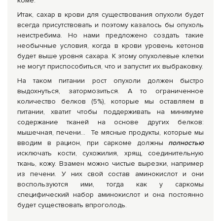
коме.
Итак, сахар в крови для существования опухоли будет
всегда присутствовать и поэтому казалось бы опухоль
неистребима. Но нами предложено создать такие
необычные условия, когда в крови уровень кетонов
будет выше уровня сахара. К этому опухолевые клетки
не могут приспособиться, что и запустит их выбраковку.
На таком питании рост опухоли должен быстро
выдохнуться, затормозиться. А то ограниченное
количество белков (5%), которые мы оставляем в
питании, хватит чтобы поддерживать на минимуме
содержание тканей на основе других белков:
мышечная, печени… Те мясные продукты, которые мы
вводим в рацион, при саркоме должны
полностью
исключать кости, сухожилия, хрящ, соединительную
ткань, кожу. Взамен можно чистые вырезки, например
из печени. У них свой состав аминокислот и они
воспользуются ими, тогда как у саркомы
специфический набор аминокислот и она постоянно
будет существовать впроголодь.