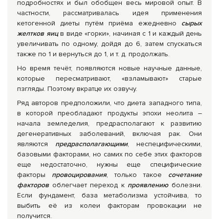
подробностях и был обобщен весь мировой опыт. В
частности, рассматривалась идея применения
кетогенной диеты путём приёма ежедневно
сырых
желтков яиц
в виде «горки», начиная с 1 и каждый день
увеличивать по одному, дойдя до 6, затем спускаться
также по 1 и вернуться до 1, и т. д. продолжать.
Но время течёт, появляются новые научные данные,
которые пересматривают, «взламывают» старые
пзгляды. Поэтому вкратце их озвучу.
Ряд авторов предположили, что диета западного типа,
в которой преобладают продукты эпохи неолита –
начала земледелия, предрасполагают к развитию
дегенеративных заболеваний, включая рак. Они
являются
предрасполагающими
, неспецифическими,
базовыми факторами, но самих по себе этих факторов
еще недостаточно, нужны еще специфические
факторы
провоцирования
, только такое
сочетание
факторов
облегчает переход к
проявлению
болезни.
Если фундамент, база метаболизма устойчива, то
выбить её из колеи факторам провокации не
получится.