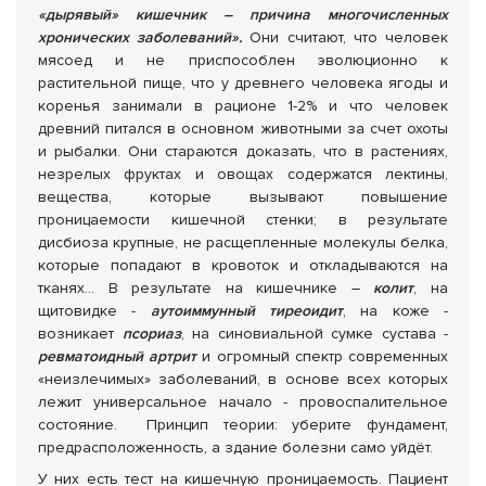
«дырявый» кишечник – причина многочисленных
хронических заболеваний».
Они считают, что человек
мясоед и не приспособлен эволюционно к
растительной пище, что у древнего человека ягоды и
коренья занимали в рационе 1-2% и что человек
древний питался в основном животными за счет охоты
и рыбалки. Они стараются доказать, что в растениях,
незрелых фруктах и овощах содержатся лектины,
вещества, которые вызывают повышение
проницаемости кишечной стенки; в результате
дисбиоза крупные, не расщепленные молекулы белка,
которые попадают в кровоток и откладываются на
тканях... В результате на кишечнике –
колит
, на
щитовидке -
аутоиммунный тиреоидит
, на коже -
возникает
псориаз
, на синовиальной сумке сустава -
ревматоидный артрит
и огромный спектр современных
«неизлечимых» заболеваний, в основе всех которых
лежит универсальное начало - провоспалительное
состояние. Принцип теории: уберите фундамент,
предрасположенность, а здание болезни само уйдёт.
У них есть тест на кишечную проницаемость. Пациент