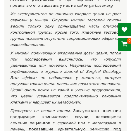
предлагаю его заказать у нас на сайте
garbuzov
.
org
.
Из экспериментов по влиянию хлорида цезия на рост
саркомы
у мышей
.
Опухоли мышей тестовой группы
весили только одну одиннадцатую часть опухолей
контрольной группы. Кроме того, животные тестовой
группы показали отсутствие сопровождающих эффектов
0
онкозаболевания.
У мышей, получающих ежедневные дозы цезия, потом
при исследовании выяснилось, что «опухоли
уменьшились или исчезли». Результаты исследований
опубликованы в журнале Journal of Surgical Oncology.
Этот эффект не наблюдался у животных, которые
получали только очень маленькие дозы этого препарата.
Цезий очень похож на калий и ученые предположили,
что цезий усваивается предпочтительно раковыми
клетками и нарушает их метаболизм.
Препараты на основе омелы.
Заслуживают внимания
предыдущие клинические случаи, касающиеся
лечения пациентов с
саркомой
или с
метастазами в
печень
, показавшие удивительную ремиссию под