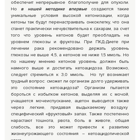
обеспечит непрерывное благополучие для опухоли.
Но
в нашей методике впервые
создаются такие
уникальные условия высокой кетонизации, когда
кетоны так будут перенастраивать онкоклетку, что она
станет практически нечувствительна к сахарам, за счет
того что уровень кетонов будет преобладать на
уровнем глюкозы и фруктозы. При ПКД-Диете при
лечении рака рекомендовано держать уровень
глюкозы не выше 4,5, а кетонов не ниже 1,5 ммоль. Но
по нашему мнению кетонов уровень должен быть
намного выше и достигать кетоацидоза. Возможно,
следует стремиться к 3,0 ммоль. Но тут возникает
трудный вопрос: сможет ли организм долго удерживать
это состояние кетоацидоза? Организм пытается
бороться с избытком кетонов, выделяя их с мочой,
учащается мочеиспускание, ацетон выводится также
через легкие, придавая выдыхаемому воздуху
специфический «фруктовый» запах. Также постепенно
нарастают тошнота, рвота, боль в животе, общая
слабость, все это может привести к развитию
жизнеугрожающего состояния – кетоацидотической