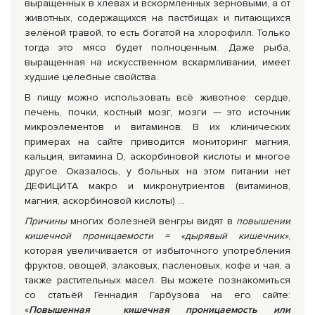
выращенных в хлевах и вскормленных зерновыми, а от
животных, содержащихся на пастбищах и питающихся
зелёной травой, то есть богатой на хлорофилл. Только
тогда это мясо будет полноценным. Даже рыба,
выращенная на искусственном вскармливании, имеет
худшие целебные свойства.
В пищу можно использовать всё животное: сердце,
печень, почки, костный мозг, мозги — это источник
микроэлементов и витаминов. В их клинических
примерах на сайте приводится мониторинг магния,
кальция, витамина D, аскорбиновой кислоты и многое
другое. Оказалось, у больных на этом питании нет
ДЕФИЦИТА макро и микронутриентов (витаминов,
магния, аскорбиновой кислоты) ...
Причины
многих болезней венгры видят в
повышении
кишечной проницаемости = «дырявый кишечник»
,
которая увеличивается от избыточного употребления
фруктов, овощей, злаковых, пасленовых, кофе и чая, а
также растительных масел. Вы можете познакомиться
со статьёй Геннадия Гарбузова на его сайте:
«
Повышенная кишечная проницаемость или