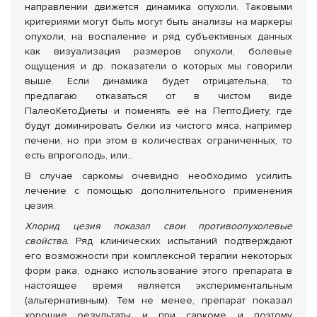
направлении движется динамика опухоли. Таковыми
критериями могут быть могут быть анализы на маркеры
опухоли, на воспаление и ряд субъективных данных
как визуализация размеров опухоли, болевые
ощущения и др. показатели о которых мы говорили
выше. Если динамика будет отрицательна, то
предлагаю отказаться от в чистом виде
ПалеоКетоДиеты и поменять её на ПептоДиету, где
будут доминировать белки из чистого мяса, например
печени, но при этом в количествах ограниченных, то
есть впроголодь, или…
В случае саркомы очевидно необходимо усилить
лечение с помощью дополнительного применения
цезия.
Хлорид цезия показал свои противоопухолевые
свойства.
Ряд клинических испытаний подтверждают
его возможности при комплексной терапии некоторых
форм рака, однако использование этого препарата в
настоящее время является экспериментальным
(альтернативным). Тем не менее, препарат показал
хорошие результаты и при саркоме и поэтому