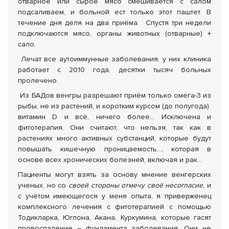
отварное или сырое мясо смешивается с салом
подсаливаем, и больной ест только этот паштет. В
течение дня деля на два приёма. Спустя три недели
подключаются мясо, органы животных (отварные) +
сало.
Лечат все аутоиммунные заболевания, у них клиника
работает с 2010 года, десятки тысяч больных
пролечено.
Из БАДов венгры разрешают приём только омега-3 из
рыбы, не из растений, и коротким курсом (до полугода)
витамин D и всё, ничего более... Исключена и
фитотерапия. Они считают, что нельзя, так как в
растениях много активных субстанций, которые будут
повышать кишечную проницаемость..., которая в
основе всех хронических болезней, включая и рак...
Пациенты могут взять за основу мнение венгерских
ученых, но со
своей стороны отмечу своё несогласие
, и
с учётом имеющегося у меня опыта, я приверженец
комплексного лечения с фитотерапией с помощью
Тодикларка, Юглона, Акана, Куркумина, которые гасят
провоспаление – фундамента заболевания. Они не