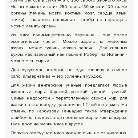
грамм белков в сутки — это 250 сырого жирного мяса.
Но вы можете из этих 250 взять 150 мяса и 100 грамм
органы (печень, мозги, костный мозг, сердце, язык,
почки) - источник витаминов..., чтобы не переедать
можно менять органы...
Из мяса преимущественно баранина - она более
экологически чистая... Можно жарить на животных
жирах... можно тушить, можно запечь... Для сильных
духом, как известный нам пациент Роберт из Испании -
можно есть сырым...
Для мусульман, которые не едят свинину и свиное
сало, альтернатива — это соленный курдюк.
Для жарки венгерские ученые предлагают любые
животные жиры: бараний, конский, утиный, гусиный.
Самый недорогой - перетопленный свиной жир, для
жарки на сковородку достаточно 1-2 чайных ложек. Но
отмечу, по Гарбузову Геннадию такое утверждение
ошибочно, так как автор противник жарки как на жирах,
так и вообще жарки мяса и другое…
Попутно отмечу, что мясо должно быть не от животных,