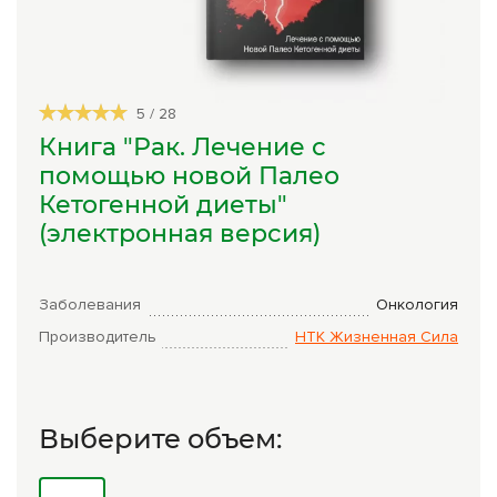
Сборы трав
Урбеч
5
/
28
Травяной чай
Книга "Рак. Лечение с
Специи
помощью новой Палео
Кетогенной диеты"
Крупы
(электронная версия)
Натуральные растительные масла
Лечебные мази
Заболевания
Онкология
Натуральное мыло
Производитель
НТК Жизненная Сила
Средства личной гигиены
Приборы лечебные
Выберите объем:
Книги Гарбузова Г.А.