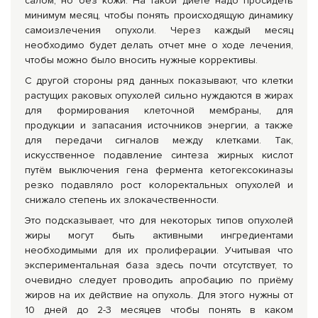
салом, но без кожи. На такой диете надо просидеть
минимум месяц, чтобы понять происходящую динамику
самоизлечения опухоли. Через каждый месяц
необходимо будет делать отчет мне о ходе лечения,
чтобы можно было вносить нужные коррективы.
С другой стороны ряд данных показывают, что клетки
растущих раковых опухолей сильно нуждаются в жирах
для формирования клеточной мембраны, для
продукции и запасания источников энергии, а также
для передачи сигналов между клетками. Так,
искусственное подавление синтеза жирных кислот
путём выключения гена фермента кетогексокиназы
резко подавляло рост колоректальных опухолей и
снижало степень их злокачественности.
Это подсказывает, что для некоторых типов опухолей
жиры могут быть активными ингредиентами
необходимыми для их пролиферации. Учитывая что
экспериментальная база здесь почти отсутствует, то
очевидно следует проводить апробацию по приёму
жиров на их действие на опухоль. Для этого нужны от
10 дней до 2-3 месяцев чтобы понять в каком