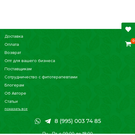
Доставка
0
Оплата
Возврат
Опт для вашего бизнеса
Поставщикам
Сотрудничество с фитотерапевтами
Блогерам
Об Авторе
Статьи
показать все
Консультации
Наши магазины
8 (995) 003 74 85
Сертификаты
Пн - Пт, с 09:00 до 18:00