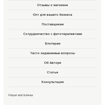
Отзывы о магазине
Сборы трав
Опт для вашего бизнеса
Урбеч
Травяной чай
Поставщикам
Специи
Сотрудничество с фитотерапевтами
Крупы
Блогерам
Натуральные растительные масла
Часто задаваемые вопросы
Лечебные мази
Об Авторе
Натуральное мыло
Статьи
Средства личной гигиены
Консультации
Приборы лечебные
Наши магазины
Книги Гарбузова Г.А.