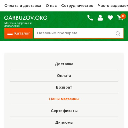
Оплата и доставка
О нас
Сотрудничество
Часто задавае
0
Магазин здоровья и
долголетия
Каталог
Вся продукция
Vitauct / Витаукт
Доставка
Препараты НТК Жизненная Сила
Оплата
Сашера-Мед
Возврат
Оптисалт
Наши магазины
МелМур
Сертификаты
Препараты при онкологии
Дипломы
Прочие фитопрепараты