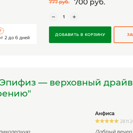
700
руб.
777 руб.
?
ДОБАВИТЬ В КОРЗИНУ
ЗА
т 2 до 6 дней
"Эпифиз — верховный драйве
рению"
Анфиса
28.11.
еликолепную
Добрый вечер.