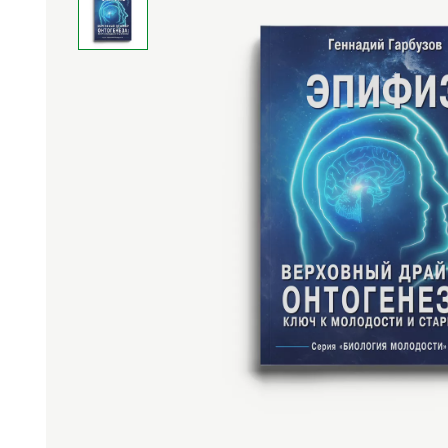
Средства личной
Прибо
гигиены
лечеб