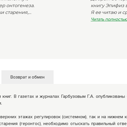
р онтогенеза.
книгу Эпифиз 
ки старения,
Я ее читаю и с
им
провоспаления
Читать полностью
Делаю все по
гипоталамус, э
не информация.
книге. В книг
Возврат и обмен
книг. В газетах и журналах Гарбузовым Г.А. опубликованы
.
верхних этажах регулировок (системном), так и на нижнем
тарения (геронтос), необходимо отыскать правильный отве