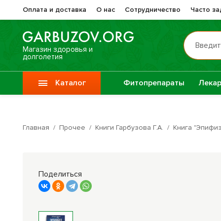
Оплата и доставка
О нас
Сотрудничество
Часто з
Введит
Магазин здоровья и
долголетия
Каталог
Фитопрепараты
Лекар
Препа
Vitauct / Витаукт
Жизне
Главная
/
Прочее
/
Книги Гарбузова Г.А.
/
Книга "Эпифиз
Препараты при
Прочи
онкологии
фитоп
Поделиться
Специи
Крупы