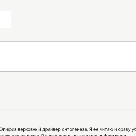
пифиз верховный драйвер онтогенеза. Я ее читаю и сразу уб
елаю все по книге. В книге очень нужная мне информация.