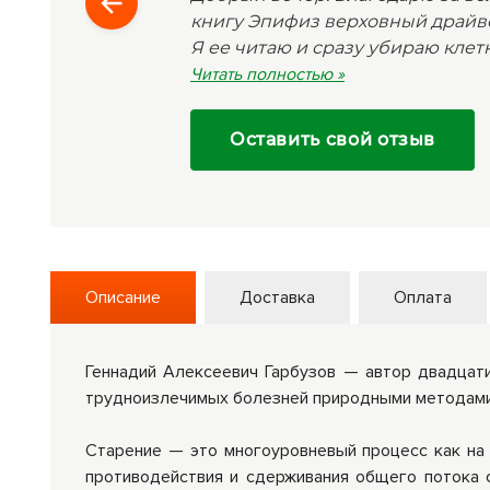
книгу Эпифиз верховный драйве
Я ее читаю и сразу убираю клет
провоспаления, омолаживая эт
Читать полностью »
гипоталамус, эпифиз и другие. 
книге. В книге очень нужная м
Оставить свой отзыв
Описание
Доставка
Оплата
Геннадий Алексеевич Гарбузов — автор двадцати 
трудноизлечимых болезней природными методами
Старение — это многоуровневый процесс как на 
противодействия и сдерживания общего потока с