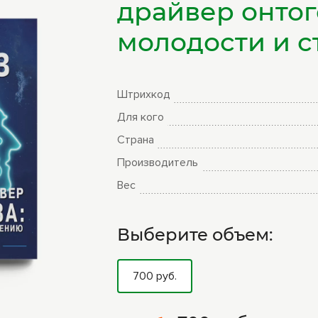
драйвер онтог
ры
Книги Гарбузова
молодости и с
ные
Г.А.
Штрихкод
Для кого
Страна
Производитель
Вес
Выберите объем:
700 руб.