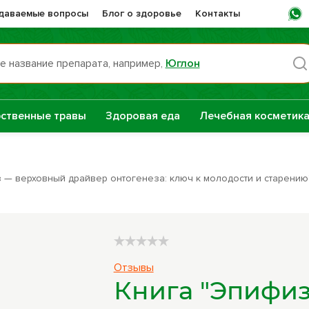
адаваемые вопросы
Блог о здоровье
Контакты
е название препарата, например,
Юглон
Пн -
ственные травы
Здоровая еда
Лечебная косметик
раты НТК
Сашера-Мед
нная Сила
 — верховный драйвер онтогенеза: ключ к молодости и старению
е
Сборы трав
репараты
Натуральные
Отзывы
растительные
Книга "Эпифи
масла