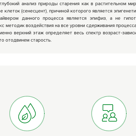
лубокий анализ природы старения как в растительном мире
не клеток (сенесцент), причиной которого является эпигенет
айвером данного процесса является эпифиз, а не гипот
 методик воздействия на все уровни сдерживания процесса
менно верхний этаж определяет весь спектр возраст-завис
то отодвинем старость.