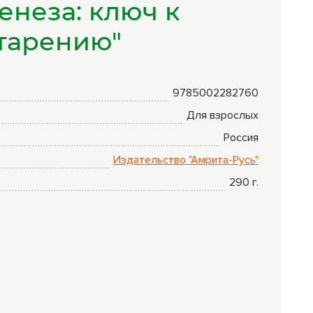
енеза: ключ к
Комплексные
программы
тарению"
лечения
9785002282760
Для взрослых
Россия
Издательство "Амрита-Русь"
290
г.