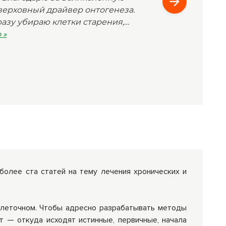
верховный драйвер онтогенеза.
разу убираю клетки старения,
, омолаживая этим
 »
пифиз и другие. Делаю все по
е очень нужная мне информация.
 более ста статей на тему лечения хронических и
 клеточном. Чтобы адресно разрабатывать методы
т — откуда исходят истинные, первичные, начала