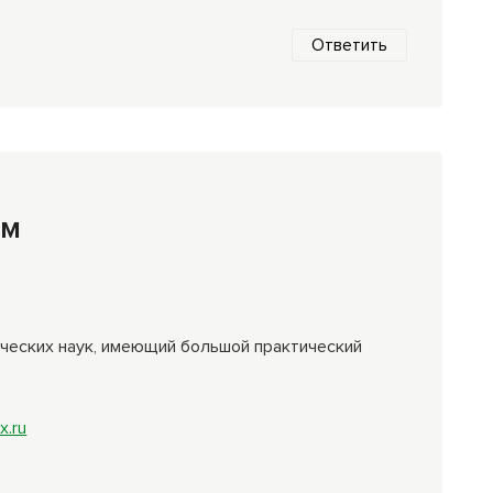
Ответить
ом
ических наук, имеющий большой практический
x.ru