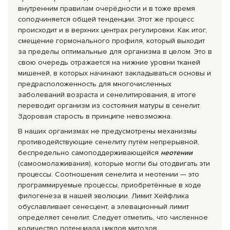
внутренним правилам очерёдности и в тоже время
соподчиняется общей тенденции. Этот же процесс
происходит и в верхних центрах регулировки. Как итог,
смещение гормонального профиля, который выходит
за пределы оптимальные для организма в целом. Это в
свою очередь отражается на нижние уровни тканей
мишеней, в которых начинают закладываться основы и
предрасположенность для многочисленных
заболеваний возраста и сенелитирования, в итоге
переводит организм из состояния матуры в сенелит.
Здоровая старость в принципе невозможна.
В наших организмах не предусмотрены механизмы
противодействующие сенелиту путём непрерывной,
беспредельно самоподдерживающейся
неотении
(самоомолаживания), которые могли бы отодвигать эти
процессы. Соотношения сенелита и неотении — это
программируемые процессы, приобретённые в ходе
филогенеза в нашей эволюции. Лимит Хейфлика
обуславливает сенесцент, а элевационный лимит
определяет сенелит. Следует отметить, что численное
количество потенциала циклов митозов