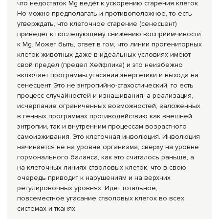
что недостаток Mg ведёт к ускорению старения клеток.
Но можно предполагать и противоположное, то есть
утверждать, что клеточное старение (сенесцент)
приведёт к последующему снижению восприимчивости
к Mg. Может быть, ответ в том, что линии прогениторных
клеток животных даже в идеальных условиях имеют
свой предел (предел Хейфлика) и это неизбежно
включает программы угасания энергетики и выхода на
сенесцент. Это не энтропийно-стахостический, то есть
процесс случайностей и изнашивания, а реализация,
исчерпание ограниченных возможностей, заложенных
в генных программах противодействию как внешней
энтропии, так и внутренним процессам возрастного
самоизживания. Это клеточная инволюция. Инволюция
начинается не на уровне организма, сверху на уровне
гормонального баланса, как это считалось раньше, а
на клеточных линиях стволовых клеток, что в свою
очередь приводит к нарушениям и на верхних
регулировочных уровнях. Идёт тотальное,
повсеместное угасание стволовых клеток во всех
системах и тканях.