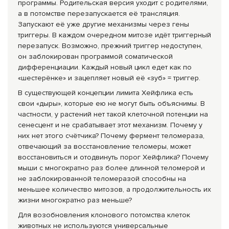
программы. Родительская версия уходит с родителями,
а в потомстве перезапускается её трансляция.
Запускают её уже другие механизмы через гены
триггеры. В каждом очередном митозе идёт триггерный
перезапуск. Возможно, прежний триггер недоступен,
он заблокирован программой соматической
дифференциации. Каждый новый цикл едет как по
«шестерёнке» и зацепляет новый её «зуб» = триггер.
В существующей концепции лимита Хейфлика есть
свои «дыры», которые ею не могут быть объяснимы. В
частности, у растений нет такой клеточной потенции на
сенесцент и не срабатывает этот механизм. Почему у
них нет этого счётчика? Почему фермент теломераза,
отвечающий за восстановление теломеры, может
восстановиться и отодвинуть порог Хейфлика? Почему
мыши с многократно раз более длинной теломерой и
не заблокированной теломеразой способны на
меньшее количество митозов, а продолжительность их
жизни многократно раз меньше?
Для возобновления клонового потомства клеток
животных не используются универсальные