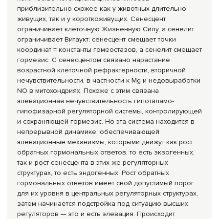
приблизительно схожее как у животных длительно
живущих, так и у короткоживущих. Сенесцент
ограничивает клеточную Жизненную Силу, а сенелит
ограничивает Витаукт; сенесцент смещает точки
координат = константы гомеостазов, а сенелит смещает
гормезис. С сенесцентом связано нарастание
возрастной клеточной рефрактерности, вторичной
нечувствительности, в частности к Mg и недовыработки
NO в митохондриях. Похоже с этим связана
элевационная нечувствительность гипоталамо-
гипофизарной регуляторной системы, контролирующей
и сохраняющей гормезис. Но эта система находится в
непрерывной динамике, обеспечивающей
элевационные механизмы, которыми движут как рост
обратных гормональных ответов, то есть экзогенных,
так и рост сенесцента в этих же регуляторных
структурах, то есть эндогенных. Рост обратных
гормональных ответов имеет свой допустимый порог
для их уровня в центральных регуляторных структурах,
затем начинается подстройка под ситуацию высших
регуляторов — это и есть элевация. Происходит