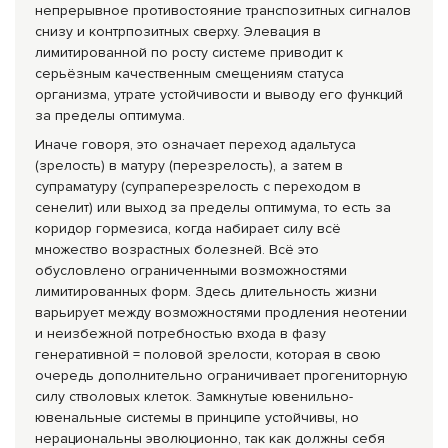
непрерывное противостояние транспозитных сигналов
снизу и контрпозитных сверху. Элевация в
лимитированной по росту системе приводит к
серьёзным качественным смещениям статуса
организма, утрате устойчивости и выводу его функций
за пределы оптимума.
Иначе говоря, это означает переход адальтуса
(зрелость) в матуру (перезрелость), а затем в
супраматуру (супраперезрелость с переходом в
сенелит) или выход за пределы оптимума, то есть за
коридор гормезиса, когда набирает силу всё
множество возрастных болезней. Всё это
обусловлено ограниченными возможностями
лимитированных форм. Здесь длительность жизни
варьирует между возможностями продления неотении
и неизбежной потребностью входа в фазу
генеративной = половой зрелости, которая в свою
очередь дополнительно ограничивает прогениторную
силу стволовых клеток. Замкнутые ювенильно-
ювенальные системы в принципе устойчивы, но
нерациональны эволюционно, так как должны себя