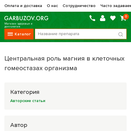
Оплата и доставка
О нас
Сотрудничество
Часто задавае
0
Магазин здоровья и
долголетия
Каталог
Вся продукция
Центральная роль магния в клеточных
Vitauct / Витаукт
гомеостазах организма
Препараты НТК Жизненная Сила
Сашера-Мед
Категория
Оптисалт
Авторские статьи
МелМур
Препараты при онкологии
Автор
Прочие фитопрепараты