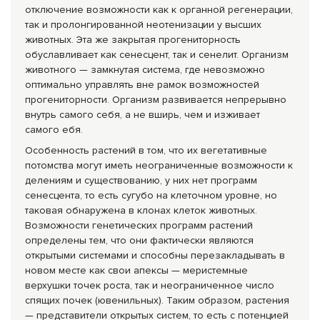
отключение возможности как к органной регенерации,
так и пролонгированной неотенизации у высших
животных. Эта же закрытая прогениторность
обуславливает как сенесцент, так и сенелит. Организм
животного — замкнутая система, где невозможно
оптимально управлять вне рамок возможностей
прогениторности. Организм развивается непрерывно
внутрь самого себя, а не вширь, чем и изживает
самого ебя.
Особенность растений в том, что их вегетативные
потомства могут иметь неограниченные возможности к
делениям и существованию, у них нет программ
сенесцента, то есть сугубо на клеточном уровне, но
таковая обнаружена в клонах клеток животных.
Возможности генетических программ растений
определены тем, что они фактически являются
открытыми системами и способны перезакладывать в
новом месте как свои апексы — меристемные
верхушки точек роста, так и неограниченное число
спящих почек (ювенильных). Таким образом, растения
— представители открытых систем, то есть с потенцией