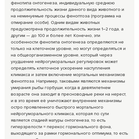
фенотипа онтогенеза, индивидуальную среднюю
продолжительность жизни данного вида животного и
на неминуемые процессы феноптоза (программа на
отмирание особи). Одним видам животных
предусмотрена продолжительность жизни 1–2 года, а
другим — до 100 и более лет. Конечно, эти
особенности фенотипа онтогенеза определяются не
только на клеточном уровне, но могут определяться и
на общеорганизменном уровне, который через
ухудшение нейрогуморальных регулировок может
определять клеточное ускорение наступления
климакса и затем включение мортальных механизмов
феноптоза. Например, таковыми являются механизмы
умирания рыбы горбуши, когда в девятилетнем
возрасте она заходит в пресноводные реки на нерест,
и в это время её уничтожают внутренние механизмы
остро проявленного быстрого мортального
нейрогуморального климакса, которая по сути
является стадией матуры онтогенеза, то есть
гиперзрелости = перекос гормонального фона,
выходящего за рамки гормонального оптимума, то есть