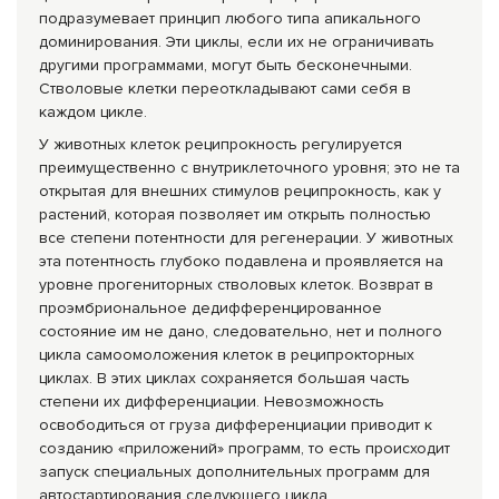
подразумевает принцип любого типа апикального
доминирования. Эти циклы, если их не ограничивать
другими программами, могут быть бесконечными.
Стволовые клетки переоткладывают сами себя в
каждом цикле.
У животных клеток реципрокность регулируется
преимущественно с внутриклеточного уровня; это не та
открытая для внешних стимулов реципрокность, как у
растений, которая позволяет им открыть полностью
все степени потентности для регенерации. У животных
эта потентность глубоко подавлена и проявляется на
уровне прогениторных стволовых клеток. Возврат в
проэмбриональное дедифференцированное
состояние им не дано, следовательно, нет и полного
цикла самоомоложения клеток в реципрокторных
циклах. В этих циклах сохраняется большая часть
степени их дифференциации. Невозможность
освободиться от груза дифференциации приводит к
созданию «приложений» программ, то есть происходит
запуск специальных дополнительных программ для
автостартирования следующего цикла.