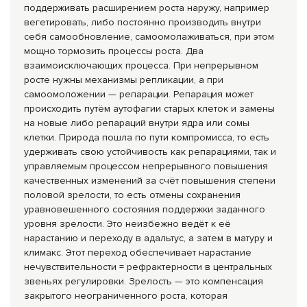
поддерживать расширением роста наружу, например
вегетировать, либо постоянно производить внутри
себя самообновление, самоомолаживаться, при этом
мощно тормозить процессы роста. Два
взаимоисключающих процесса. При непрерывном
росте нужны механизмы репликации, а при
самоомоложении — репарации. Репарация может
происходить путём аутофагии старых клеток и замены
на новые либо репараций внутри ядра или сомы
клетки. Природа пошла по пути компромисса, то есть
удерживать свою устойчивость как репарациями, так и
управляемым процессом непрерывного повышения
качественных изменений за счёт повышения степени
половой зрелости, то есть отмены сохранения
уравновешенного состояния поддержки заданного
уровня зрелости. Это неизбежно ведёт к её
нарастанию и переходу в адальтус, а затем в матуру и
климакс. Этот переход обеспечивает нарастание
нечувствительности = рефрактерности в центральных
звеньях регулировки. Зрелость — это компенсация
закрытого неограниченного роста, которая