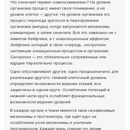
Что означает термин «самоизживание»? На уровне
организма процесс имеет своё понимание, а на
уровне клеток — другое. На уровне организма это
процесс перехода зрелости в перезревание
организма (матуры), когда запускаются механизмы
климактерия, а затем сенелита. Всё это завязано не с
лимитом Хейфлика, а с
инволюционным эффектом
Хейфлика
, который, в свою очередь,
синтропиен
системным
элевационным
процессом в организме.
Синтропия
— это обязательно сопряжённые или
идущие параллельно процессы.
Одно обуславливает другое, одно предназначено для
реализации другого. Нижний клеточный уровень
определяет возможности верхних этажей, все
зациклены в одном круге. Ослабление потенций в
нижней части круга ослабляет функциональные
возможности верхних уровней.
В каждом органе и ткани имеются свои независимые
мезенхимы и прогениторы, где идёт курс на
ослабление роли мезенхимы и усиление
прогениторов. Каждая ткань стареет по своим