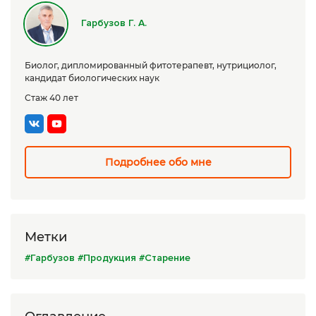
Сборы трав
Гарбузов Г. А.
Урбеч
Биолог, дипломированный фитотерапевт, нутрициолог,
Травяной чай
кандидат биологических наук
Стаж 40 лет
Специи
Крупы
Натуральные растительные масла
Подробнее обо мне
Лечебные мази
Натуральное мыло
Метки
Средства личной гигиены
#Гарбузов
#Продукция
#Старение
Приборы лечебные
Книги Гарбузова Г.А.