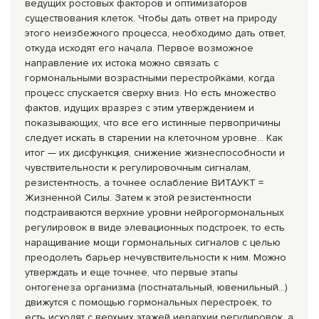
ведущих ростовых факторов и оптимизаторов
существования клеток. Чтобы дать ответ на природу
этого неизбежного процесса, необходимо дать ответ,
откуда исходят его начала. Первое возможное
направление их истока можно связать с
гормональными возрастными перестройками, когда
процесс спускается сверху вниз. Но есть множество
фактов, идущих вразрез с этим утверждением и
показывающих, что все его истинные первопричины
следует искать в старении на клеточном уровне… Как
итог — их дисфункция, снижение жизнеспособности и
чувствительности к регулировочным сигналам,
резистентность, а точнее ослабление ВИТАУКТ =
Жизненной Силы. Затем к этой резистентности
подстраиваются верхние уровни нейрогормональных
регулировок в виде элевационных подстроек, то есть
наращивание мощи гормональных сигналов с целью
преодолеть барьер нечувствительности к ним. Можно
утверждать и еще точнее, что первые этапы
онтогенеза организма (постнатальный, ювенильный…)
движутся с помощью гормональных перестроек, то
есть исходят с верхних этажей иерархии регулировок, а