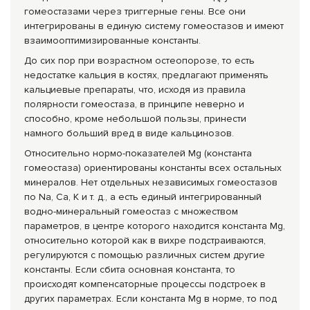
гомеостазами через триггерные гены. Все они
интегрированы в единую систему гомеостазов и имеют
взаимооптимизированные константы.
До сих пор при возрастном остеопорозе, то есть
недостатке кальция в костях, предлагают применять
кальциевые препараты, что, исходя из правила
полярности гомеостаза, в принципе неверно и
способно, кроме небольшой пользы, принести
намного больший вред в виде кальцинозов.
Относительно нормо-показателей Mg (константа
гомеостаза) ориентированы константы всех остальных
минералов. Нет отдельных независимых гомеостазов
по Na, Ca, К и т. д., а есть единый интегрированный
водно-минеральный гомеостаз с множеством
параметров, в центре которого находится константа Mg,
относительно которой как в вихре подстраиваются,
регулируются с помощью различных систем другие
константы. Если сбита основная константа, то
происходят компенсаторные процессы подстроек в
других параметрах. Если константа Mg в норме, то под