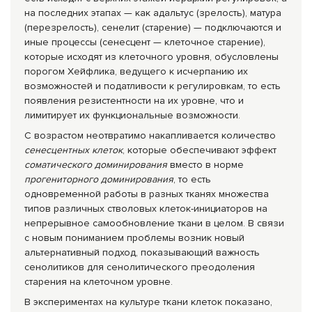
на последних этапах — как адальтус (зрелость), матура
(перезрелость), сенелит (старение) — подключаются и
иные процессы (сенесцент — клеточное старение),
которые исходят из клеточного уровня, обусловлены
порогом Хейфлика, ведущего к исчерпанию их
возможностей и податливости к регулировкам, то есть
появления резистентности на их уровне, что и
лимитирует их функциональные возможности.
С возрастом неотвратимо накапливается количество
сенесцентных клеток
, которые обеспечивают эффект
соматического доминирования
вместо в норме
прогениторного доминирования
, то есть
одновременной работы в разных тканях множества
типов различных стволовых клеток-инициаторов на
непрерывное самообновление ткани в целом. В связи
с новым пониманием проблемы возник новый
альтернативный подход, показывающий важность
сенолитиков для сенолитического преодоления
старения на клеточном уровне.
В экспериментах на культуре ткани клеток показано,