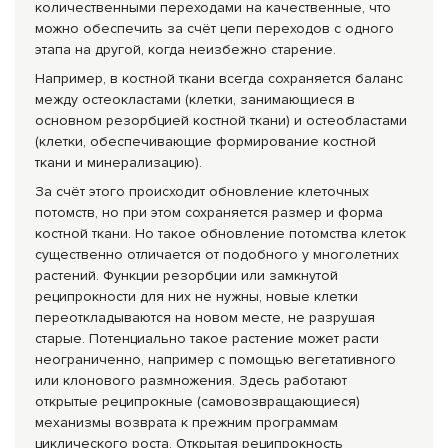
количественными переходами на качественные, что
можно обеспечить за счёт цепи переходов с одного
этапа на другой, когда неизбежно старение.
Например, в костной ткани всегда сохраняется баланс
между остеокластами (клетки, занимающиеся в
основном резорбцией костной ткани) и остеобластами
(клетки, обеспечивающие формирование костной
ткани и минерализацию).
За счёт этого происходит обновление клеточных
потомств, но при этом сохраняется размер и форма
костной ткани. Но такое обновление потомства клеток
существенно отличается от подобного у многолетних
растений. Функции резорбции или замкнутой
реципрокности для них не нужны, новые клетки
переоткладываются на новом месте, не разрушая
старые. Потенциально такое растение может расти
неограниченно, например с помощью вегетативного
или клонового размножения. Здесь работают
открытые реципрокные (самовозвращающиеся)
механизмы возврата к прежним программам
циклического роста. Открытая реципрокность