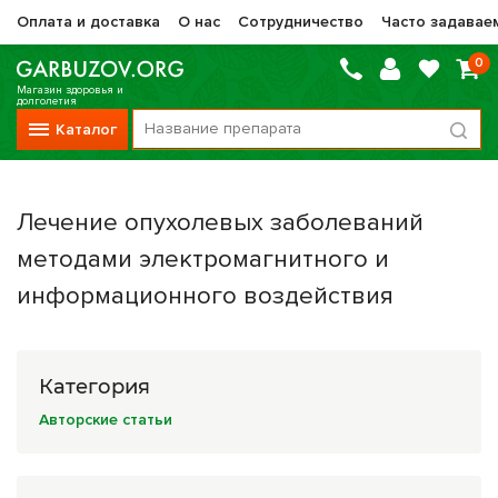
Оплата и доставка
О нас
Сотрудничество
Часто задавае
0
Магазин здоровья и
долголетия
Каталог
Вся продукция
Лечение опухолевых заболеваний
Vitauct / Витаукт
методами электромагнитного и
Препараты НТК Жизненная Сила
информационного воздействия
Сашера-Мед
Оптисалт
Категория
МелМур
Авторские статьи
Препараты при онкологии
Прочие фитопрепараты