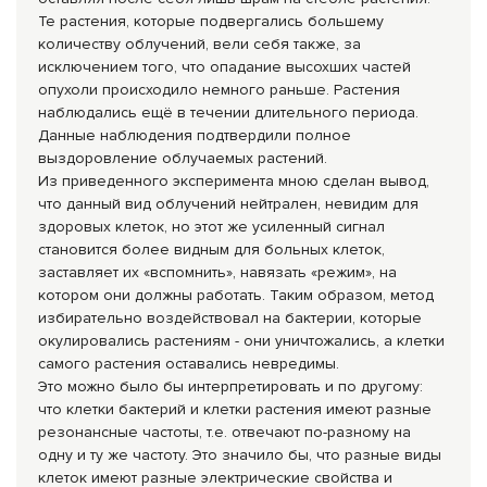
Те растения, которые подвергались большему
количеству облучений, вели себя также, за
исключением того, что опадание высохших частей
опухоли происходило немного раньше. Растения
наблюдались ещё в течении длительного периода.
Данные наблюдения подтвердили полное
выздоровление облучаемых растений.
Из приведенного эксперимента мною сделан вывод,
что данный вид облучений нейтрален, невидим для
здоровых клеток, но этот же усиленный сигнал
становится более видным для больных клеток,
заставляет их «вспомнить», навязать «режим», на
котором они должны работать. Таким образом, метод
избирательно воздействовал на бактерии, которые
окулировались растениям - они уничтожались, а клетки
самого растения оставались невредимы.
Это можно было бы интерпретировать и по другому:
что клетки бактерий и клетки растения имеют разные
резонансные частоты, т.е. отвечают по-разному на
одну и ту же частоту. Это значило бы, что разные виды
клеток имеют разные электрические свойства и