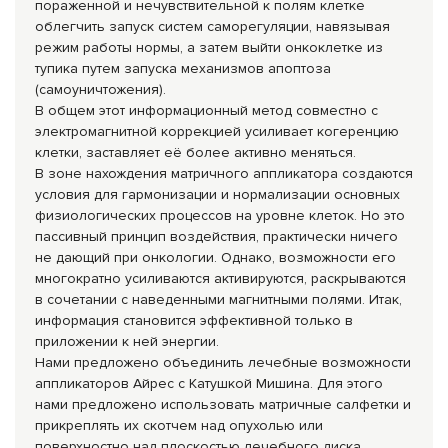
пораженной и нечувствительной к полям клетке
облегчить запуск систем саморегуляции, навязывая
режим работы нормы, а затем выйти онкоклетке из
тупика путем запуска механизмов апоптоза
(самоуничтожения).
В общем этот информационный метод совместно с
электромагнитной коррекцией усиливает когеренцию
клетки, заставляет её более активно меняться.
В зоне нахождения матричного аппликатора создаются
условия для гармонизации и нормализации основных
физиологических процессов на уровне клеток. Но это
пассивный принцип воздействия, практически ничего
не дающий при онкологии. Однако, возможности его
многократно усиливаются активируются, раскрываются
в сочетании с наведенными магнитными полями. Итак,
информация становится эффективной только в
приложении к ней энергии.
Нами предложено объединить лечебные возможности
аппликаторов Айрес с Катушкой Мишина. Для этого
нами предложено использовать матричные салфетки и
прикреплять их скотчем над опухолью или
поверхностно над плоскостью лечебного диска