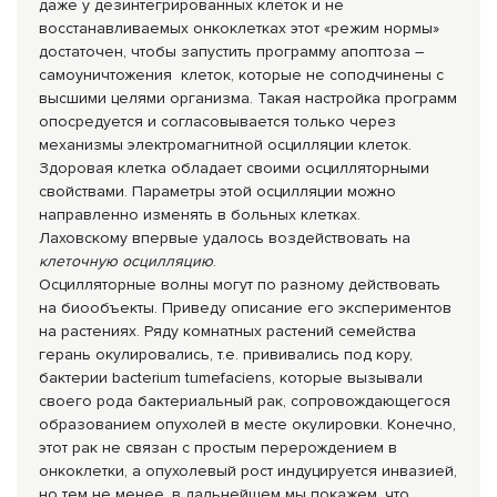
даже у дезинтегрированных клеток и не
восстанавливаемых онкоклетках этот «режим нормы»
достаточен, чтобы запустить программу апоптоза –
самоуничтожения клеток, которые не соподчинены с
высшими целями организма. Такая настройка программ
опосредуется и согласовывается только через
механизмы электромагнитной осцилляции клеток.
Здоровая клетка обладает своими осцилляторными
свойствами. Параметры этой осцилляции можно
направленно изменять в больных клетках.
Лаховскому впервые удалось воздействовать на
клеточную осцилляцию
.
Осцилляторные волны могут по разному действовать
на биообъекты. Приведу описание его экспериментов
на растениях. Ряду комнатных растений семейства
герань окулировались, т.е. прививались под кору,
бактерии bacterium tumefaciens, которые вызывали
своего рода бактериальный рак, сопровождающегося
образованием опухолей в месте окулировки. Конечно,
этот рак не связан с простым перерождением в
онкоклетки, а опухолевый рост индуцируется инвазией,
но тем не менее, в дальнейшем мы покажем, что