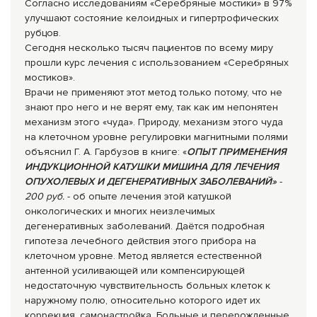
Согласно исследованиям «Серебряные мостики» в 97%
улучшают состояние келоидных и гипертрофических
рубцов.
Сегодня несколько тысяч пациентов по всему миру
прошли курс лечения с использованием «Серебряных
мостиков».
Врачи не применяют этот метод только потому, что не
знают про него и не верят ему, так как им непонятен
механизм этого «чуда». Природу, механизм этого чуда
на клеточном уровне регулировки магнитными полями
объяснил Г. А. Гарбузов в книге: «
ОПЫТ ПРИМЕНЕНИЯ
ИНДУКЦИОННОЙ КАТУШКИ МИШИНА ДЛЯ ЛЕЧЕНИЯ
ОПУХОЛЕВЫХ И ДЕГЕНЕРАТИВНЫХ ЗАБОЛЕВАНИЙ»
-
200 руб.
- об опыте лечения этой катушкой
онкологических и многих неизлечимых
дегенеративных заболеваний. Даётся подробная
гипотеза лечебного действия этого прибора на
клеточном уровне. Метод является естественной
антенной усиливающей или компенсирующей
недостаточную чувствительность больных клеток к
наружному полю, относительно которого идет их
коррекция, самонастройка. Больные и перерожденные