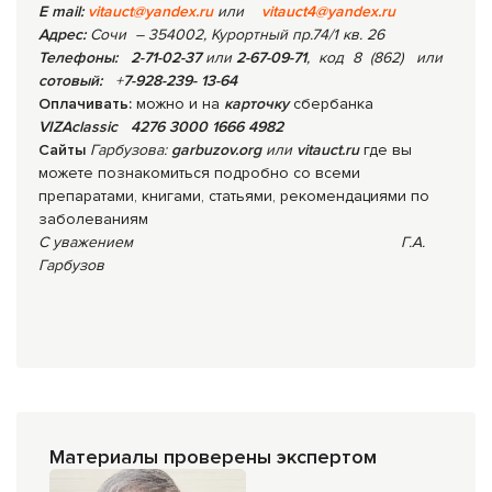
E mail:
vitauct@yandex.ru
или
vitauct4@yandex.ru
Адрес:
Сочи
– 354002, Курортный пр.74/1 кв. 26
Телефоны:
2-71-02-37
или
2-67-09-71
, код 8 (862) или
сотовый:
+
7-928-239- 13-64
Оплачивать:
можно и на
карточку
сбербанка
VIZAclassic 4276 3000 1666 4982
Сайты
Гарбузова:
garbuzov.org
или
vitauct.ru
где вы
можете познакомиться подробно со всеми
препаратами, книгами, статьями, рекомендациями по
заболеваниям
С уважением Г.А.
Гарбузов
Материалы проверены экспертом