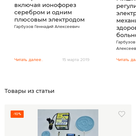
включая ионофорез
регул
серебром и одним
элект
плюсовым электродом
механ
Гарбузов Геннадий Алексеевич
здоро
больн
Гарбузов
Алексее
Читать далее..
15 марта 2019
Читать да
Товары из статьи
-10%