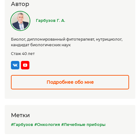
Автор
Сборы трав
Урбеч
Гарбузов Г. А.
Травяной чай
Биолог, дипломированный фитотерапевт, нутрициолог,
Специи
кандидат биологических наук
Стаж 40 лет
Крупы
Натуральные растительные масла
Лечебные мази
Подробнее обо мне
Натуральное мыло
Средства личной гигиены
Метки
Приборы лечебные
#Гарбузов
#Онкология
#Лечебные приборы
Книги Гарбузова Г.А.