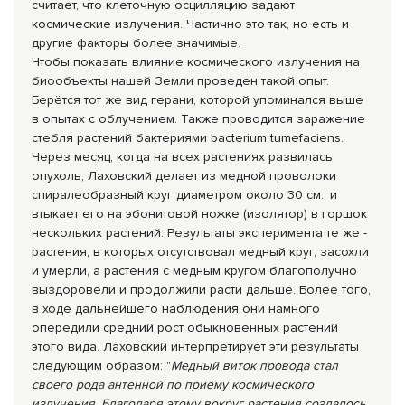
считает, что клеточную осцилляцию задают
космические излучения. Частично это так, но есть и
другие факторы более значимые.
Чтобы показать влияние космического излучения на
биообъекты нашей Земли проведен такой опыт.
Берётся тот же вид герани, которой упоминался выше
в опытах с облучением. Также проводится заражение
стебля растений бактериями bacterium tumefaciens.
Через месяц, когда на всех растениях развилась
опухоль, Лаховский делает из медной проволоки
спиралеобразный круг диаметром около 30 см., и
втыкает его на эбонитовой ножке (изолятор) в горшок
нескольких растений. Результаты эксперимента те же -
растения, в которых отсутствовал медный круг, засохли
и умерли, а растения с медным кругом благополучно
выздоровели и продолжили расти дальше. Более того,
в ходе дальнейшего наблюдения они намного
опередили средний рост обыкновенных растений
этого вида. Лаховский интерпретирует эти результаты
следующим образом: "
Медный виток провода стал
своего рода антенной по приёму космического
излучения. Благодаря этому вокруг растения создалось