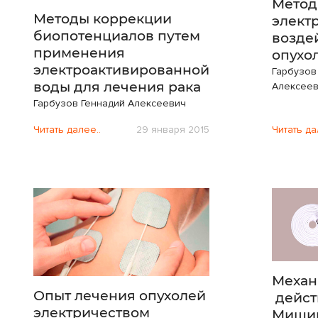
Метод
Методы коррекции
элект
биопотенциалов путем
возде
применения
опухо
электроактивированной
Гарбузов
воды для лечения рака
Алексее
Гарбузов Геннадий Алексеевич
Читать далее..
29 января 2015
Читать да
Механ
Опыт лечения опухолей
дейст
электричеством
Мишин