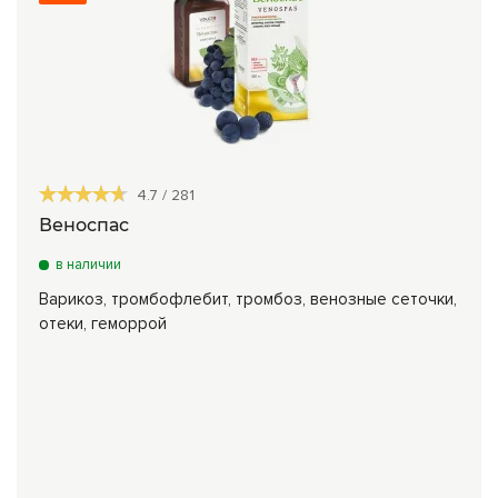
4.7
/
281
Веноспас
в наличии
Варикоз, тромбофлебит, тромбоз, венозные сеточки,
отеки, геморрой