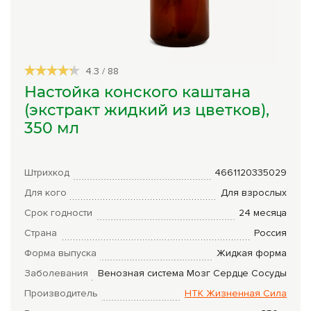
Сборы трав
Урбеч
4.3
/
88
Травяной чай
Настойка конского каштана
Специи
(экстракт жидкий из цветков),
350 мл
Крупы
Натуральные растительные масла
Штрихкод
4661120335029
Лечебные мази
Для кого
Для взрослых
Натуральное мыло
Срок годности
24 месяца
Страна
Россия
Средства личной гигиены
Форма выпуска
Жидкая форма
Приборы лечебные
Заболевания
Венозная система
Мозг
Сердце
Сосуды
Книги Гарбузова Г.А.
Производитель
НТК Жизненная Сила