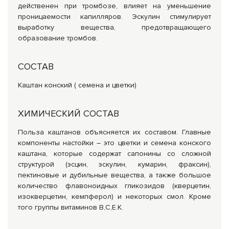
действенен при тромбозе, влияет на уменьшение
проницаемости капилляров. Эскулин стимулирует
выработку вещества, предотвращающего
образование тромбов.
СОСТАВ
Каштан конский ( семена и цветки)
ХИМИЧЕСКИЙ СОСТАВ
Польза каштанов объясняется их составом. Главные
компоненты настойки – это цветки и семена конского
каштана, которые содержат сапонины со сложной
структурой (эсцин, эскулин, кумарин, фраксин),
пектиновые и дубильные вещества, а также большое
количество флавоноидных гликозидов (кверцетин,
изокверцетин, кемпферол) и некоторых смол. Кроме
того группы витаминов В,С,Е.К.