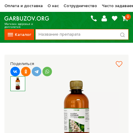
Оплата и доставка
О нас
Сотрудничество
Часто задавае
0
Магазин здоровья и
долголетия
Каталог
Вся продукция
Vitauct / Витаукт
Поделиться
Препараты НТК Жизненная Сила
Сашера-Мед
Оптисалт
МелМур
Препараты при онкологии
Прочие фитопрепараты