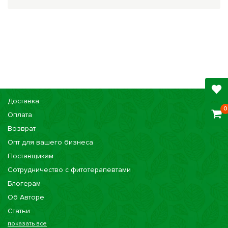
Доставка
0
Оплата
Возврат
Опт для вашего бизнеса
Поставщикам
Сотрудничество с фитотерапевтами
Блогерам
Об Авторе
Статьи
показать все
Консультации