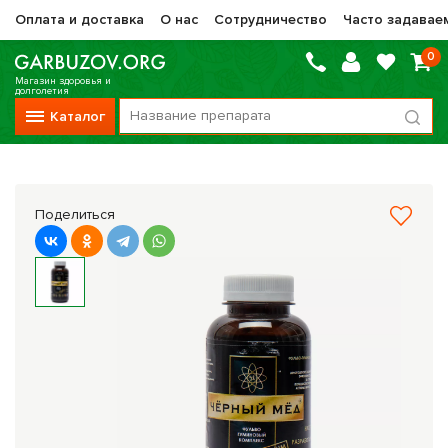
Оплата и доставка
О нас
Сотрудничество
Часто задавае
0
Магазин здоровья и
долголетия
Каталог
Вся продукция
Vitauct / Витаукт
Поделиться
Препараты НТК Жизненная Сила
Сашера-Мед
Оптисалт
МелМур
Препараты при онкологии
Прочие фитопрепараты