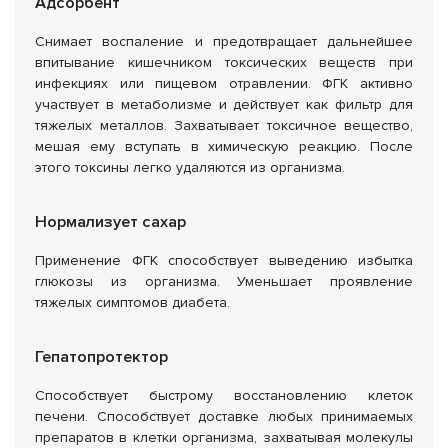
Адсорбент
Снимает воспаление и предотвращает дальнейшее
впитыва­ние кишечником токсических веществ при
инфекциях или пищевом отравлении. ФГК активно
участвует в метаболизме и действует как фильтр для
тяжелых металлов. Захва­тывает токсичное вещество,
мешая ему вступать в химическую реакцию. После
этого токсины легко удаляются из организма.
Нормализует сахар
Применение ФГК способствует выведению избытка
глю­козы из организма. Уменьшает проявление
тяжелых сим­птомов диабета.
Гепатопротектор
Способствует быстрому восстановлению клеток
печени. Способствует доставке любых принимаемых
препаратов в клетки организма, захватывая молекулы