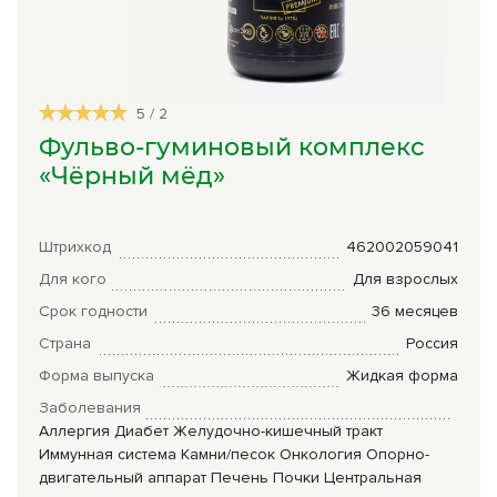
Сборы трав
Урбеч
5
/
2
Травяной чай
Фульво-гуминовый комплекс
Специи
«Чёрный мёд»
Крупы
Натуральные растительные масла
Штрихкод
462002059041
Для кого
Для взрослых
Лечебные мази
Срок годности
36 месяцев
Натуральное мыло
Страна
Россия
Средства личной гигиены
Форма выпуска
Жидкая форма
Заболевания
Приборы лечебные
Аллергия
Диабет
Желудочно-кишечный тракт
Иммунная система
Камни/песок
Онкология
Опорно-
Книги Гарбузова Г.А.
двигательный аппарат
Печень
Почки
Центральная