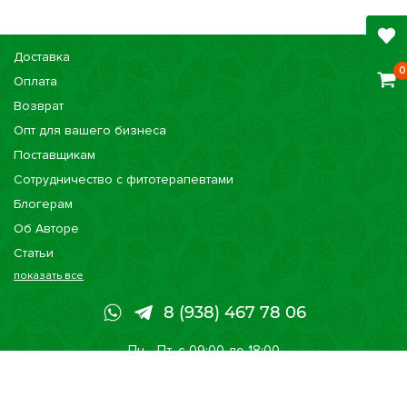
Доставка
0
Оплата
Возврат
Опт для вашего бизнеса
Поставщикам
Сотрудничество с фитотерапевтами
Блогерам
Об Авторе
Статьи
показать все
Консультации
Наши магазины
8 (938) 467 78 06
Сертификаты
Пн - Пт, с 09:00 до 18:00
Принимаем к оплате