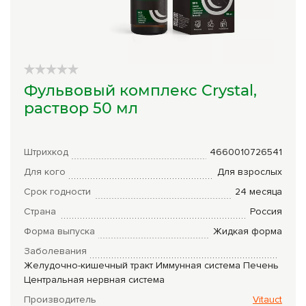
Сборы трав
Урбеч
Травяной чай
Фульвовый комплекс Crystal,
Специи
раствор 50 мл
Крупы
Натуральные растительные масла
Штрихкод
4660010726541
Для кого
Для взрослых
Лечебные мази
Срок годности
24 месяца
Натуральное мыло
Страна
Россия
Средства личной гигиены
Форма выпуска
Жидкая форма
Заболевания
Приборы лечебные
Желудочно-кишечный тракт
Иммунная система
Печень
Центральная нервная система
Книги Гарбузова Г.А.
Производитель
Vitauct