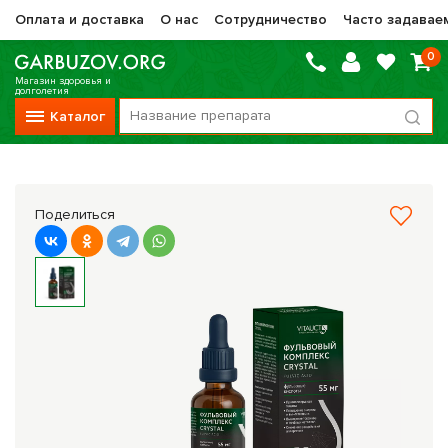
Оплата и доставка
О нас
Сотрудничество
Часто задавае
0
Магазин здоровья и
долголетия
Каталог
Вся продукция
Vitauct / Витаукт
Поделиться
Препараты НТК Жизненная Сила
Сашера-Мед
Оптисалт
МелМур
Препараты при онкологии
Прочие фитопрепараты