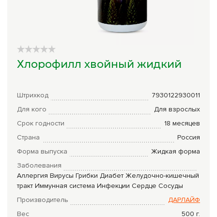
Сборы трав
Урбеч
Травяной чай
Хлорофилл хвойный жидкий
Специи
Крупы
Штрихкод
7930122930011
Натуральные растительные масла
Для кого
Для взрослых
Срок годности
18 месяцев
Лечебные мази
Страна
Россия
Натуральное мыло
Форма выпуска
Жидкая форма
Средства личной гигиены
Заболевания
Аллергия
Вирусы
Грибки
Диабет
Желудочно-кишечный
Приборы лечебные
тракт
Иммунная система
Инфекции
Сердце
Сосуды
Производитель
ДАРЛАЙФ
Книги Гарбузова Г.А.
Вес
500
г.