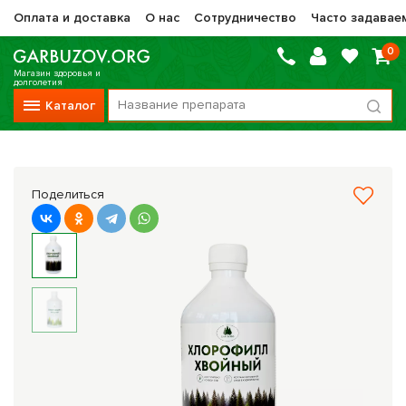
Оплата и доставка
О нас
Сотрудничество
Часто задавае
0
Магазин здоровья и
долголетия
Каталог
Вся продукция
Vitauct / Витаукт
Поделиться
Препараты НТК Жизненная Сила
Сашера-Мед
Оптисалт
МелМур
Препараты при онкологии
Прочие фитопрепараты