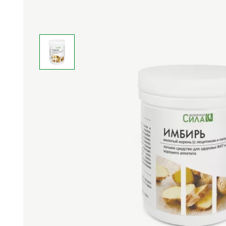
Средства личной
Прибо
гигиены
лечеб