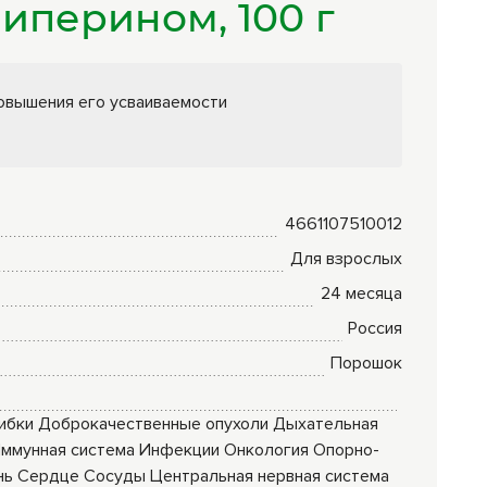
иперином, 100 г
Комплексные
программы
лечения
овышения его усваиваемости
4661107510012
Для взрослых
24 месяца
Россия
Порошок
ибки
Доброкачественные опухоли
Дыхательная
ммунная система
Инфекции
Онкология
Опорно-
нь
Сердце
Сосуды
Центральная нервная система