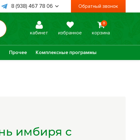
8 (938) 467 78 06
Обратный звонок
8 (995) 003 74 85
0
 Пт, с 09:00 до 18:00
кабинет
избранное
корзина
а
Прочее
Комплексные программы
Оптисалт
МелМур
Урбеч
Травяной чай
Натуральное
Лечебные мази
нь имбиря с
мыло