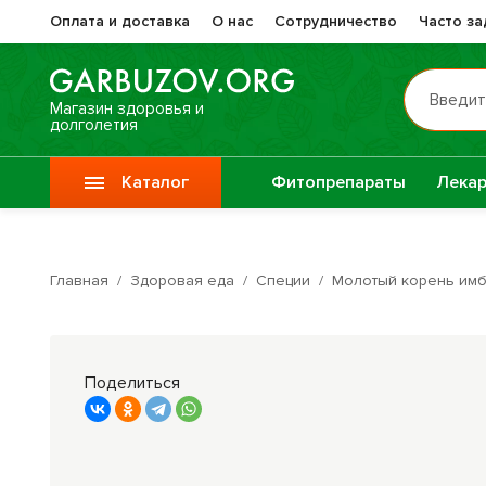
Оплата и доставка
О нас
Сотрудничество
Часто з
Введит
Магазин здоровья и
долголетия
Каталог
Фитопрепараты
Лекар
Препа
Vitauct / Витаукт
Жизне
Главная
/
Здоровая еда
/
Специи
/
Молотый корень имби
Препараты при
Прочи
онкологии
фитоп
Поделиться
Специи
Крупы