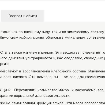
Возврат и обмен
охожи как по внешнему виду, так и по химическому составу
ебную силу имбиря можно объяснить уникальным сочетанием
, E, а также магнием и цинком. Эти вещества полезны не т
ного действия ультрафиолета и, как следствие, свободных
ргию.
участвуют в восстановлении клеточного состава, обновлен
иновая кислота. Эти компоненты – основа для гармоничног
, цинк… Перечислять количество микро- и макроэлементов,
держании нормальной жизнедеятельности.
ко не самая главная функция эфира. Эти масла способству