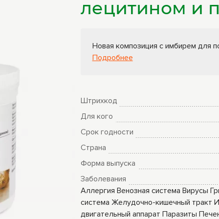
лецитином и п
ры
Книги Гарбузова
ные
Г.А.
Новая композиция с имбирем для п
Подробнее
Штрихкод
Для кого
Срок годности
Страна
Форма выпуска
Заболевания
Аллергия
Венозная система
Вирусы
Гр
система
Желудочно-кишечный тракт
И
двигательный аппарат
Паразиты
Пече