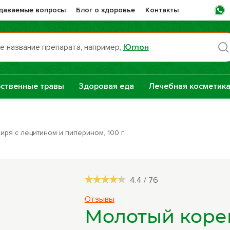
адаваемые вопросы
Блог о здоровье
Контакты
е название препарата, например,
Юглон
Пн -
ственные травы
Здоровая еда
Лечебная косметик
раты НТК
Сашера-Мед
нная Сила
ря с лецитином и пиперином, 100 г
е
Сборы трав
репараты
4.4
/
76
Натуральные
Отзывы
растительные
Молотый коре
масла