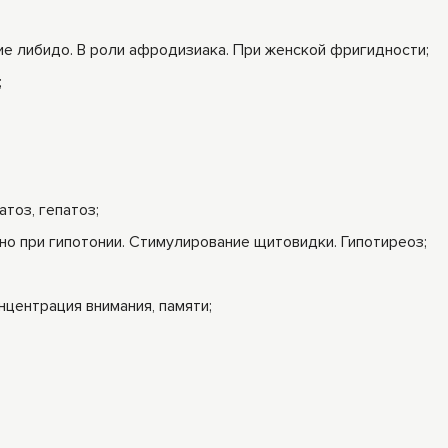
ие либидо. В роли афродизиака. При женской фригидности;
;
атоз, гепатоз;
о при гипотонии. Стимулирование щитовидки. Гипотиреоз;
нцентрация внимания, памяти;