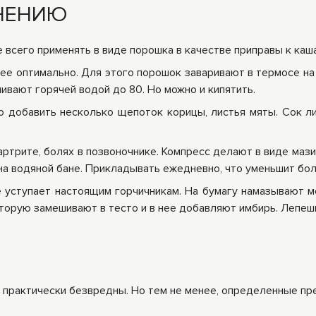
НЕНИЮ
всего применять в виде порошка в качестве приправы к кашам
ее оптимально. Для этого порошок заваривают в термосе на 
ивают горячей водой до 80. Но можно и кипятить.
 добавить несколько щепоток корицы, листья мяты. Сок ли
ртрите, болях в позвоночнике. Компресс делают в виде мази
 на водяной бане. Прикладывать ежедневно, что уменьшит бо
 уступает настоящим горчичникам. На бумагу намазывают 
которую замешивают в тесто и в нее добавляют имбирь. Лепе
о практически безвредны. Но тем не менее, определенные пр