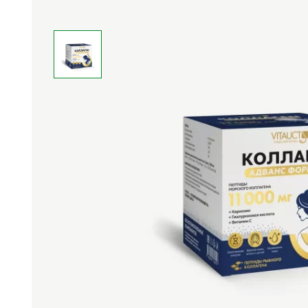
Средства личной
Прибо
гигиены
лечеб