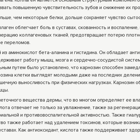
агена. Коллаген является основным структурным компонент
звать повышенную чувствительность зубов и снижение их про
льше, чем некоторые белки, дольше сохраняет чувство сытос
лаген облегчает боль в суставах, скованность и воспаление,
енерацию коллагеновых тканей, предотвращает потерю плотн
ле переломов.
з аминокислот бета-аланина и гистидина. Он обладает ант
ерживает работу мышц, мозга и сердечно-сосудистой систем
ным путем было установлено, что карнозин способен замедл
рнозина клетки выглядят молодыми даже на последних делени
шечную выносливость при физических нагрузках. Карнозин о
шцы.
очного вещества дермы, что во многом определяет ее вл
лота отвечает не только за увлажнение, также за регенерац
риальной и противовоспалительной активностью. Также гиалу
тво также работает над удалением токсинов, которые возни
ставах. Как антиоксидант, кислота также поддерживает здор