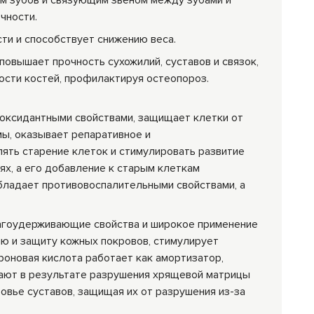
ом зубов и связующим звеном между зубами и
чности.
ти и способствует снижению веса.
 повышает прочность сухожилий, суставов и связок,
ости костей, профилактируя остеопороз.
иоксидантными свойствами, защищает клетки от
ы, оказывает репаративное и
ять старение клеток и стимулировать развитие
ях, а его добавление к старым клеткам
бладает противовоспалительными свойствами, а
агоудерживающие свойства и широкое применение
ию и защиту кожных покровов, стимулирует
роновая кислота работает как амортизатор,
кают в результате разрушения хрящевой матрицы
овье суставов, защищая их от разрушения из-за