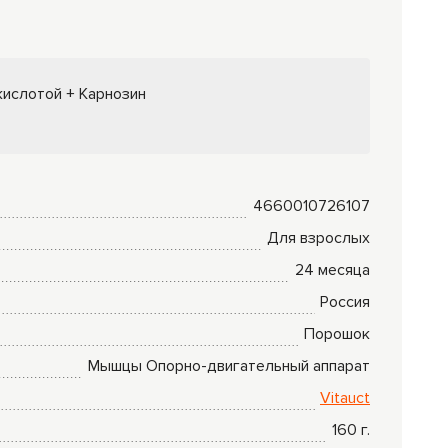
Комплексные
программы
лечения
кислотой + Карнозин
4660010726107
Для взрослых
24 месяца
Россия
Порошок
Мышцы
Опорно-двигательный аппарат
Vitauct
160
г.