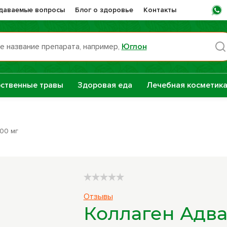
адаваемые вопросы
Блог о здоровье
Контакты
е название препарата, например,
Юглон
Пн -
ственные травы
Здоровая еда
Лечебная косметик
раты НТК
Сашера-Мед
нная Сила
00 мг
е
Сборы трав
репараты
Натуральные
Отзывы
растительные
Коллаген Адва
масла