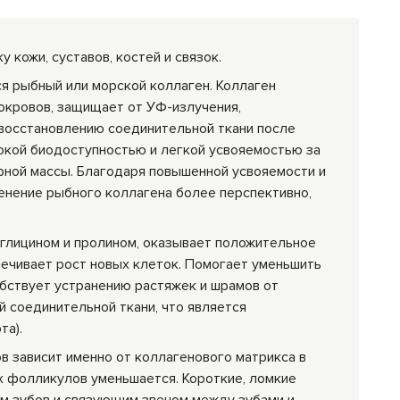
кожи, суставов, костей и связок.
я рыбный или морской коллаген. Коллаген
окровов, защищает от УФ-излучения,
 восстановлению соединительной ткани после
сокой биодоступностью и легкой усвояемостью за
рной массы. Благодаря повышенной усвояемости и
менение рыбного коллагена более перспективно,
глицином и пролином, оказывает положительное
печивает рост новых клеток. Помогает уменьшить
обствует устранению растяжек и шрамов от
 соединительной ткани, что является
та).
в зависит именно от коллагенового матрикса в
х фолликулов уменьшается. Короткие, ломкие