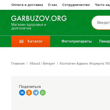
Оплата и доставка
О нас
Сотрудничество
Часто з
Введит
Магазин здоровья и
долголетия
Каталог
Фитопрепараты
Лекар
Препа
Vitauct / Витаукт
Жизне
Главная
/
Vitauct / Витаукт
/
Коллаген Адванс Формула 110
Препараты при
Прочи
онкологии
фитоп
Поделиться
Специи
Крупы