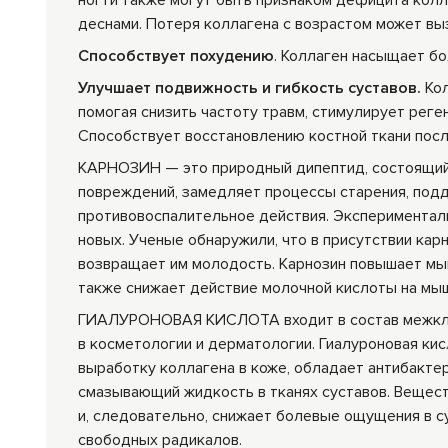
ногти также могут быть признаком дефицита колл
деснами. Потеря коллагена с возрастом может вы
Способствует похудению
. Коллаген насыщает бо
Улучшает подвижность и гибкость суставов.
Кол
помогая снизить частоту травм, стимулирует рег
Cпособствует восстановлению костной ткани пос
КАРНОЗИН — это природный дипептид, состоящий и
повреждений, замедляет процессы старения, подд
противовоспалительное действия. Эксперименталь
новых. Ученые обнаружили, что в присутствии ка
возвращает им молодость. Карнозин повышает мы
также снижает действие молочной кислоты на мы
ГИАЛУРОНОВАЯ КИСЛОТА входит в состав межклет
в косметологии и дерматологии. Гиалуроновая кис
выработку коллагена в коже, обладает антибакте
смазывающий жидкость в тканях суставов. Вещес
и, следовательно, снижает болевые ощущения в су
свободных радикалов.