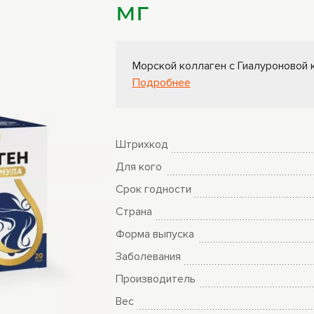
мг
ры
Книги Гарбузова
ные
Г.А.
Морской коллаген с Гиалуроновой 
Подробнее
Штрихкод
Для кого
Срок годности
Страна
Форма выпуска
Заболевания
Производитель
Вес