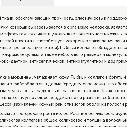
ткани, обеспечивающий прочность, эластичность и поддержку 
лку, который вырабатывается в организме человека, являетс
м эффектом, смягчает и увеличивает эластичность кожных п
огтевой пластины, способствует ускорению заживления ран и
лучшает регенерацию тканей). Рыбный коллаген обладает вы
у макромолекулами, а также небольшого размера и молекуля
иоксидантной, антисептической, антикоагулянтной и др.) при
елкие морщины, увлажняет кожу
.
Рыбный коллаген, богатый 
ванию фибробластов в дерме (среднем слое кожи), что обес
шает упругость, гладкость и эластичность кожи. Также спос
 мощное стимулирующее воздействие на развитие собственной
сса (заживлении кожных ран, слизистой оболочки полости р
ходим для здорового роста волос. Рост волосяных фолликуло
оличества коллагена общее количество и толщина волосяны