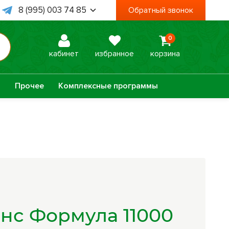
8 (995) 003 74 85
Обратный звонок
8 (938) 467 78 06
0
 Пт, с 09:00 до 18:00
кабинет
избранное
корзина
а
Прочее
Комплексные программы
Оптисалт
МелМур
Урбеч
Травяной чай
Натуральное
Лечебные мази
нс Формула 11000
мыло