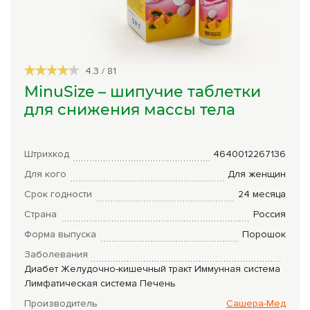
Сборы трав
Урбеч
4.3
/
81
Травяной чай
MinuSize – шипучие таблетки
Специи
для снижения массы тела
Крупы
Натуральные растительные масла
Штрихкод
4640012267136
Для кого
Для женщин
Лечебные мази
Срок годности
24 месяца
Натуральное мыло
Страна
Россия
Средства личной гигиены
Форма выпуска
Порошок
Заболевания
Приборы лечебные
Диабет
Желудочно-кишечный тракт
Иммунная система
Лимфатическая система
Печень
Книги Гарбузова Г.А.
Производитель
Сашера-Мед