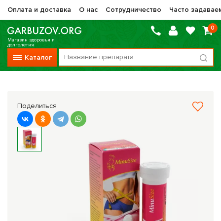
Оплата и доставка
О нас
Сотрудничество
Часто задавае
0
Магазин здоровья и
долголетия
Каталог
Вся продукция
Vitauct / Витаукт
Поделиться
Препараты НТК Жизненная Сила
Сашера-Мед
Оптисалт
МелМур
Препараты при онкологии
Прочие фитопрепараты