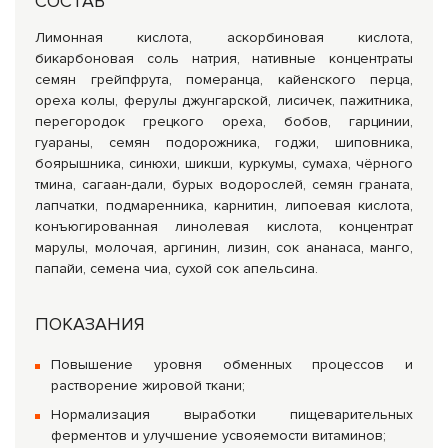
СОСТАВ
Лимонная кислота, аскорбиновая кислота,
бикарбоновая соль натрия, нативные концентраты
семян грейпфрута, померанца, кайенского перца,
ореха колы, ферулы джунгарской, лисичек, пажитника,
перегородок грецкого ореха, бобов, гарцинии,
гуараны, семян подорожника, годжи, шиповника,
боярышника, синюхи, шикши, куркумы, сумаха, чёрного
тмина, сагаан-дали, бурых водорослей, семян граната,
лапчатки, подмаренника, карнитин, липоевая кислота,
конъюгированная линолевая кислота, концентрат
марулы, молочая, аргинин, лизин, сок ананаса, манго,
папайи, семена чиа, сухой сок апельсина.
ПОКАЗАНИЯ
Повышение уровня обменных процессов и
растворение жировой ткани;
Нормализация выработки пищеварительных
ферментов и улучшение усвояемости витаминов;