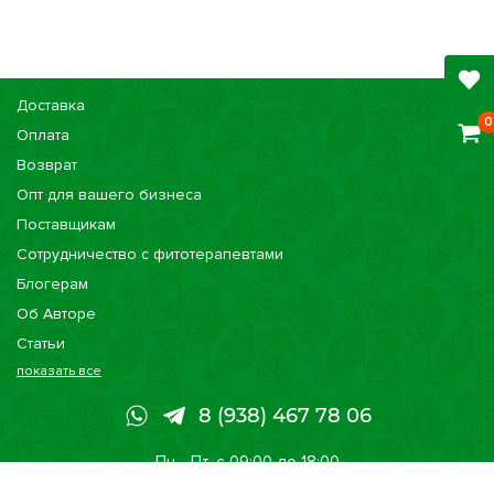
Доставка
0
Оплата
Возврат
Опт для вашего бизнеса
Поставщикам
Сотрудничество с фитотерапевтами
Блогерам
Об Авторе
Статьи
показать все
Консультации
Наши магазины
8 (938) 467 78 06
Сертификаты
Пн - Пт, с 09:00 до 18:00