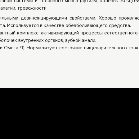
рвной системы и головного мозга (аутизм, болезнь Альцге
апатии, тревожности.
ильными дезинфицирующими свойствами. Хорошо проявляе
рта. Используется в качестве обезболивающего средства.
нтный комплекс, активизирующий процессы естественного о
болочек внутренних органов, зубной эмали.
и Омега-9). Нормализуют состояние пищеварительного трак