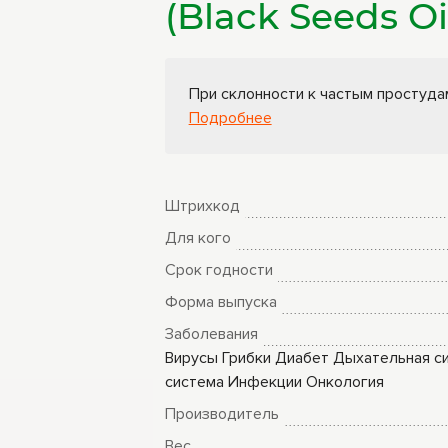
(Black Seeds O
ры
Книги Гарбузова
ные
Г.А.
При склонности к частым простуда
Подробнее
Штрихкод
Для кого
Срок годности
Форма выпуска
Заболевания
Вирусы
Грибки
Диабет
Дыхательная с
система
Инфекции
Онкология
Производитель
Вес