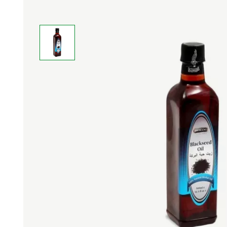
Средства личной
Прибо
гигиены
лечеб