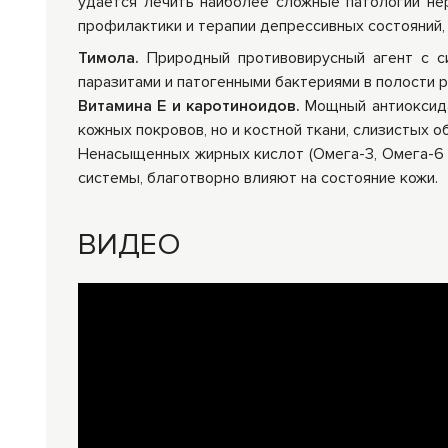
удается лечить наиболее сложные патологии не
профилактики и терапии депрессивных состояний, 
Тимола.
Природный противовирусный агент с с
паразитами и патогенными бактериями в полости 
Витамина E и каротиноидов.
Мощный антиоксида
кожных покровов, но и костной ткани, слизистых о
Ненасыщенных жирных кислот (Омега-3, Омега-6 
системы, благотворно влияют на состояние кожи.
ВИДЕО