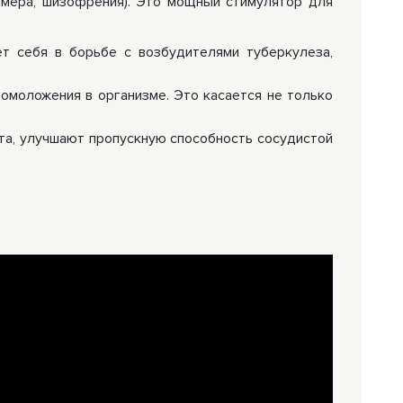
ймера, шизофрения). Это мощный стимулятор для
т себя в борьбе с возбудителями туберкулеза,
моложения в организме. Это касается не только
та, улучшают пропускную способность сосудистой