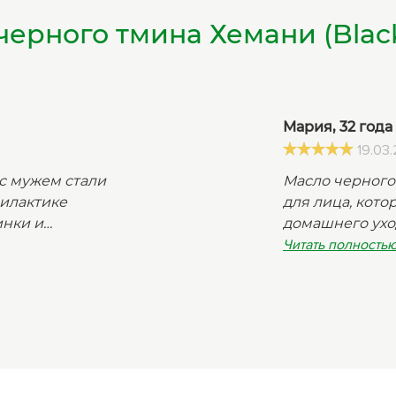
ерного тмина Хемани (Black
Мария, 32 года
19.03
с мужем стали
Масло черного 
филактике
для лица, кото
инки и
домашнего уход
но, хотелось
выбирала конк
Читать полностью
читали о
остановилась 
 действии
Гарбузова Г.А.
опробовать. В
по применению
масло из семян
рассказывается
айных ложки
через СДЭК. До
или мини-
содержимое со
е. Спасибо за
за качественн