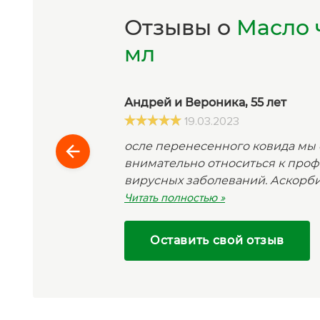
Отзывы о
Масло ч
мл
Андрей и Вероника, 55 лет
19.03.2023
осле перенесенного ковида мы 
внимательно относиться к про
вирусных заболеваний. Аскорб
витамина Д казалось недостаточ
Читать полностью »
что-то нового. В интернете про
целебном и профилактическом
Оставить свой отзыв
семян черного тмина. Решили п
магазине Гарбузова Г.А. нашла 
тмина «Хемани». Пили по две ч
натощак, и благополучно переж
эпидемию гриппа в нашем город