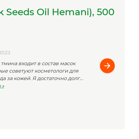
 Seeds Oil Hemani), 500
.2023
тмина входит в состав масок
рые советуют косметологи для
а за кожей. Я достаточно долго
ретное средство, и
 »
на масле Hemani от магазина
 На сайте размещена инструкция
 и видео, в котором подробно
 о препарате. Заказ делала
ставили быстро. Упаковка и
ответствует описанию. Спасибо
ый товар. Обязательно закажу