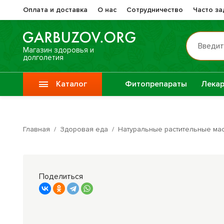
Оплата и доставка
О нас
Сотрудничество
Часто з
Введит
Магазин здоровья и
долголетия
Каталог
Фитопрепараты
Лекар
Препа
Vitauct / Витаукт
Жизне
Главная
/
Здоровая еда
/
Натуральные растительные ма
Препараты при
Прочи
онкологии
фитоп
Поделиться
Специи
Крупы