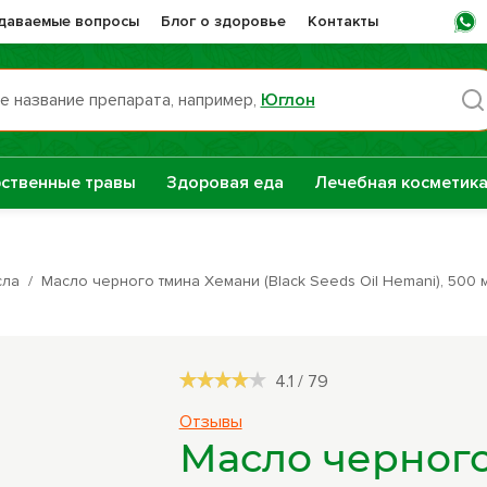
адаваемые вопросы
Блог о здоровье
Контакты
е название препарата, например,
Юглон
Пн -
ственные травы
Здоровая еда
Лечебная косметик
раты НТК
Сашера-Мед
нная Сила
сла
/
Масло черного тмина Хемани (Black Seeds Oil Hemani), 500 
е
Сборы трав
репараты
4.1
/
79
Натуральные
Отзывы
растительные
Масло черног
масла