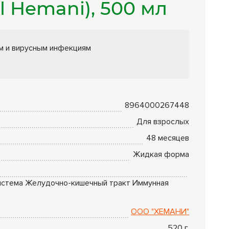
il Hemani), 500 мл
Комплексные
программы
лечения
м и вирусным инфекциям
8964000267448
Для взрослых
48 месяцев
Жидкая форма
истема
Желудочно-кишечный тракт
Иммунная
ООО "ХЕМАНИ"
520
г.