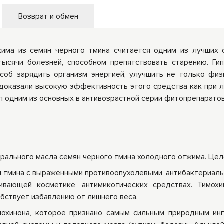
вать еще.
еще что-нибудь
Возврат и обмен
има из семян черного тмина считается одним из лучших 
 тысячи болезней, способном препятствовать старению. Ги
соб зарядить организм энергией, улучшить не только физ
оказали высокую эффективность этого средства как при ле
л одним из основных в антивозрастной серии фитопрепаратов
турального масла семян черного тмина холодного отжима. Ц
 тмина с выраженными противоопухолевыми, антибактериальн
ивающей косметике, антимикотических средствах. Тимох
обствует избавлению от лишнего веса.
охинона, которое признано самым сильным природным ин