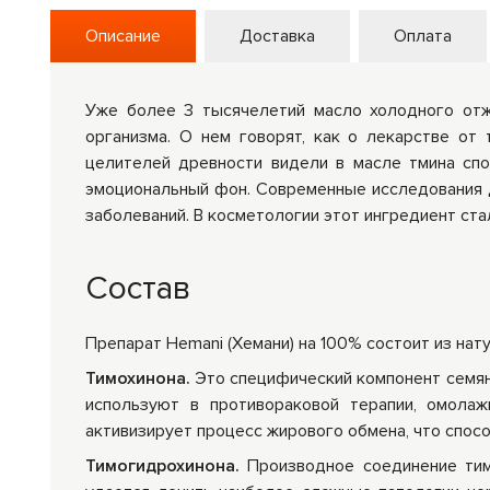
эффективную БАД, будем заказы
Описание
Доставка
Оплата
Уже более 3 тысячелетий масло холодного отж
организма. О нем говорят, как о лекарстве от
целителей древности видели в масле тмина спо
эмоциональный фон. Современные исследования д
заболеваний. В косметологии этот ингредиент ста
Состав
Препарат Hemani (Хемани) на 100% состоит из на
Тимохинона.
Это специфический компонент семян
используют в противораковой терапии, омолаж
активизирует процесс жирового обмена, что спос
Тимогидрохинона.
Производное соединение тим