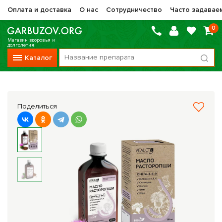
Оплата и доставка
О нас
Сотрудничество
Часто задавае
0
Магазин здоровья и
долголетия
Каталог
Вся продукция
Vitauct / Витаукт
Поделиться
Препараты НТК Жизненная Сила
Сашера-Мед
Оптисалт
МелМур
Препараты при онкологии
Прочие фитопрепараты