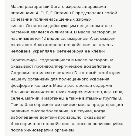
Масло расторопши богато жирорастворимыми
витаминами A, D, E, F. Витамин F представляет собой
сочетание полиненасыщенных жирных
кислот. Основным действующим веществом этого
растения является силимарин. В масле расторопши
насчитывается 12 видов силимаринов. А силимарин
оказывает благотворное воздействие на печень
человека, укрепляя и регенерируя ее клетки.
Каратиноиды, содержащиеся в масле расторопши
оказывают противоаллергическое воздействие.
Содержит это масло и витамин D, который необходим
нашему организму для полноценного усвоения
фосфора и кальция. Масло расторопши содержит
большое количество таких микроэлементов, как: цинк,
селен, магний и марганец, а также витамины группы В.
При заблаговременном приеме масло предотвращает
развитие онкозаболевания, а в случае, когда
заболевание все-таки произошло, оказывает
благоприятное воздействие на восстанавливающийся
после химиотерапии организм.