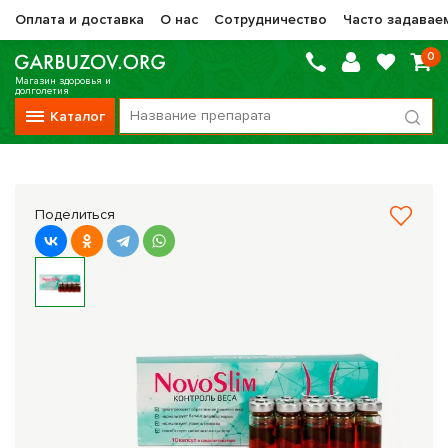
Оплата и доставка
О нас
Сотрудничество
Часто задавае
0
Магазин здоровья и
долголетия
Каталог
Вся продукция
Vitauct / Витаукт
Поделиться
Препараты НТК Жизненная Сила
Сашера-Мед
Оптисалт
МелМур
Препараты при онкологии
Прочие фитопрепараты