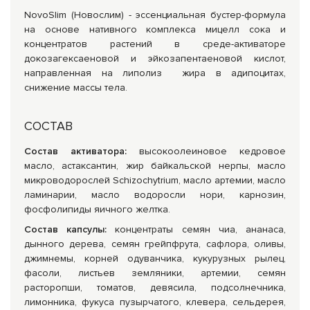
NovoSlim (Новослим) - эссенциальная бустер-формула
на основе нативного комплекса мицелл сока и
концентратов растений в среде-активаторе
докозагексаеновой и эйкозапентаеновой кислот,
направленная на липолиз жира в адипоцитах,
снижение массы тела.
СОСТАВ
Состав активатора:
высокоолеиновое кедровое
масло, астаксантин, жир байкальской нерпы, масло
микроводорослей Schizochytrium, масло артемии, масло
ламинарии, масло водоросли нори, карнозин,
фосфолипиды яичного желтка.
Состав капсулы:
концентраты семян чиа, ананаса,
дынного дерева, семян грейпфрута, сафлора, оливы,
джимнемы, корней одуванчика, кукурузных рылец,
фасоли, листьев земляники, артемии, семян
расторопши, томатов, девясила, подсолнечника,
лимонника, фукуса пузырчатого, клевера, сельдерея,