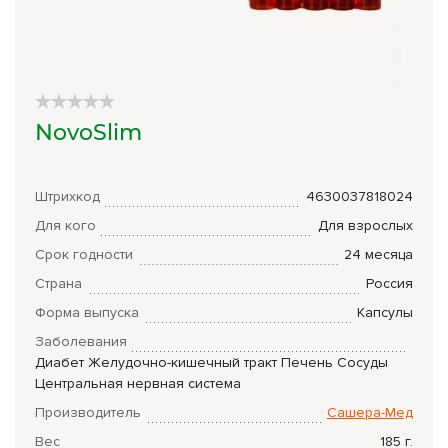
Сборы трав
Урбеч
Травяной чай
NovoSlim
Специи
Крупы
Штрихкод
4630037818024
Натуральные растительные масла
Для кого
Для взрослых
Срок годности
24 месяца
Лечебные мази
Страна
Россия
Натуральное мыло
Форма выпуска
Капсулы
Средства личной гигиены
Заболевания
Диабет
Желудочно-кишечный тракт
Печень
Сосуды
Приборы лечебные
Центральная нервная система
Производитель
Сашера-Мед
Книги Гарбузова Г.А.
Вес
185
г.