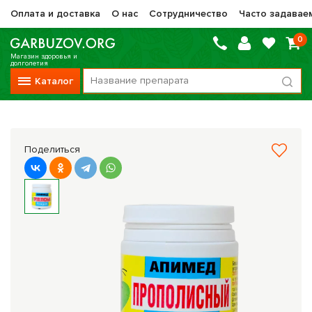
Оплата и доставка
О нас
Сотрудничество
Часто задавае
0
Магазин здоровья и
долголетия
Каталог
Вся продукция
Vitauct / Витаукт
Поделиться
Препараты НТК Жизненная Сила
Сашера-Мед
Оптисалт
МелМур
Препараты при онкологии
Прочие фитопрепараты