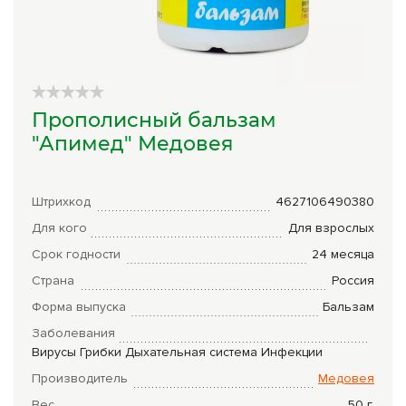
Сборы трав
Урбеч
Травяной чай
Прополисный бальзам
Специи
"Апимед" Медовея
Крупы
Натуральные растительные масла
Штрихкод
4627106490380
Для кого
Для взрослых
Лечебные мази
Срок годности
24 месяца
Натуральное мыло
Страна
Россия
Средства личной гигиены
Форма выпуска
Бальзам
Заболевания
Приборы лечебные
Вирусы
Грибки
Дыхательная система
Инфекции
Книги Гарбузова Г.А.
Производитель
Медовея
Вес
50
г.