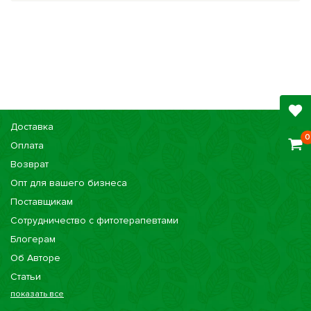
Доставка
0
Оплата
Возврат
Опт для вашего бизнеса
Поставщикам
Сотрудничество с фитотерапевтами
Блогерам
Об Авторе
Статьи
показать все
Консультации