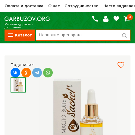
Оплата и доставка
О нас
Сотрудничество
Часто задавае
0
Магазин здоровья и
долголетия
Каталог
Вся продукция
Vitauct / Витаукт
Поделиться
Препараты НТК Жизненная Сила
Сашера-Мед
Оптисалт
МелМур
Препараты при онкологии
Прочие фитопрепараты