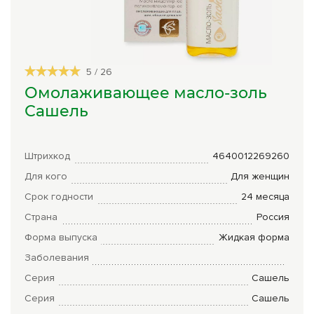
Сборы трав
Урбеч
5
/
26
Травяной чай
Омолаживающее масло-золь
Специи
Сашель
Крупы
Натуральные растительные масла
Штрихкод
4640012269260
Для кого
Для женщин
Лечебные мази
Срок годности
24 месяца
Натуральное мыло
Страна
Россия
Средства личной гигиены
Форма выпуска
Жидкая форма
Заболевания
Приборы лечебные
Серия
Сашель
Книги Гарбузова Г.А.
Серия
Сашель