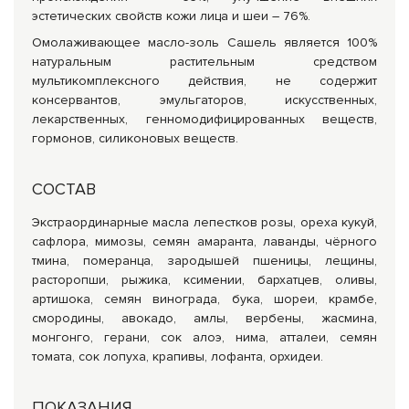
эстетических свойств кожи лица и шеи – 76%.
Омолаживающее масло-золь Сашель является 100%
натуральным растительным средством
мультикомплексного действия, не содержит
консервантов, эмульгаторов, искусственных,
лекарственных, генномодифицированных веществ,
гормонов, силиконовых веществ.
СОСТАВ
Экстраординарные масла лепестков розы, ореха кукуй,
сафлора, мимозы, семян амаранта, лаванды, чёрного
тмина, померанца, зародышей пшеницы, лещины,
расторопши, рыжика, ксимении, бархатцев, оливы,
артишока, семян винограда, бука, шореи, крамбе,
смородины, авокадо, амлы, вербены, жасмина,
монгонго, герани, сок алоэ, нима, атталеи, семян
томата, сок лопуха, крапивы, лофанта, орхидеи.
ПОКАЗАНИЯ