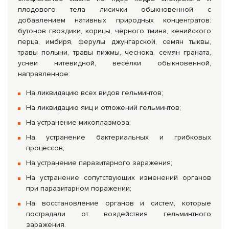
плодового тела лисички обыкновенной с
добавлением нативных природных концентратов:
бутонов гвоздики, корицы, чёрного тмина, кенийского
перца, имбиря, ферулы джунгарской, семян тыквы,
травы полыни, травы пижмы, чеснока, семян граната,
уснеи нитевидной, весёлки обыкновенной,
направленное:
На ликвидацию всех видов гельминтов;
На ликвидацию яиц и отложений гельминтов;
На устранение микоплазмоза;
На устранение бактериальных и грибковых
процессов;
На устранение паразитарного заражения;
На устранение сопутствующих изменений органов
при паразитарном поражении;
На восстановление органов и систем, которые
пострадали от воздействия гельминтного
заражения.