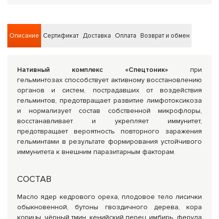
Описание
Сертификат
Доставка
Оплата
Возврат и обмен
Нативный комплекс «Спецтоник»
при
гельминтозах способствует активному восстановлению
органов и систем, пострадавших от воздействия
гельминтов, предотвращает развитие лимфотоксикоза
и нормализует состав собственной микрофлоры,
восстанавливает и укрепляет иммунитет,
предотвращает вероятность повторного заражения
гельминтами в результате формирования устойчивого
иммунитета к внешним паразитарным факторам.
СОСТАВ
Масло ядер кедрового ореха, плодовое тело лисички
обыкновенной, бутоны гвоздичного дерева, кора
корицы, чёрный тмин, кенийский перец, имбирь, ферула