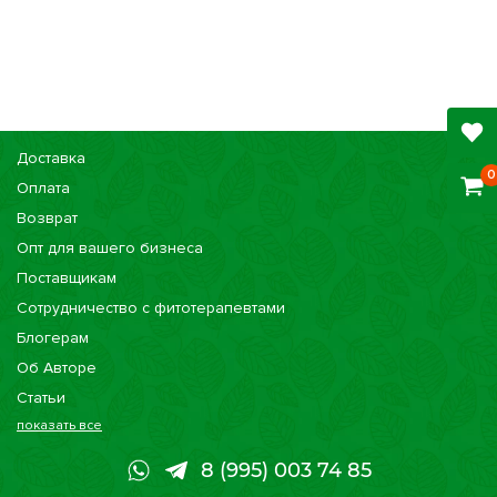
Доставка
0
Оплата
Возврат
Опт для вашего бизнеса
Поставщикам
Сотрудничество с фитотерапевтами
Блогерам
Об Авторе
Статьи
показать все
Консультации
Наши магазины
8 (995) 003 74 85
Сертификаты