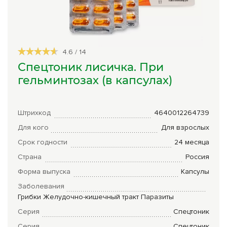
Сборы трав
Урбеч
4.6
/
14
Травяной чай
Спецтоник лисичка. При
Специи
гельминтозах (в капсулах)
Крупы
Натуральные растительные масла
Штрихкод
4640012264739
Для кого
Для взрослых
Лечебные мази
Срок годности
24 месяца
Натуральное мыло
Страна
Россия
Средства личной гигиены
Форма выпуска
Капсулы
Заболевания
Приборы лечебные
Грибки
Желудочно-кишечный тракт
Паразиты
Книги Гарбузова Г.А.
Серия
Спецтоник
Серия
Спецтоник