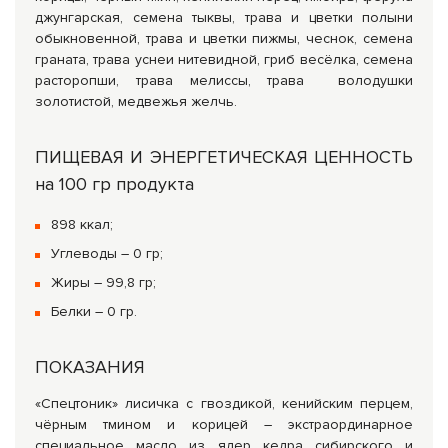
джунгарская, семена тыквы, трава и цветки полыни
обыкновенной, трава и цветки пижмы, чеснок, семена
граната, трава уснеи нитевидной, гриб весёлка, семена
расторопши, трава мелиссы, трава володушки
золотистой, медвежья желчь.
ПИЩЕВАЯ И ЭНЕРГЕТИЧЕСКАЯ ЦЕННОСТЬ
на 100 гр продукта
898 ккал;
Углеводы – 0 гр;
Жиры – 99,8 гр;
Белки – 0 гр.
ПОКАЗАНИЯ
«Спецтоник» лисичка с гвоздикой, кенийским перцем,
чёрным тмином и корицей – экстраординарное
специальное масло из ядер кедра сибирского и