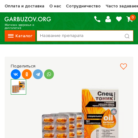
Оплата и доставка
О нас
Сотрудничество
Часто задавае
0
Магазин здоровья и
долголетия
Каталог
Вся продукция
Vitauct / Витаукт
Поделиться
Препараты НТК Жизненная Сила
Сашера-Мед
Оптисалт
МелМур
Препараты при онкологии
Прочие фитопрепараты