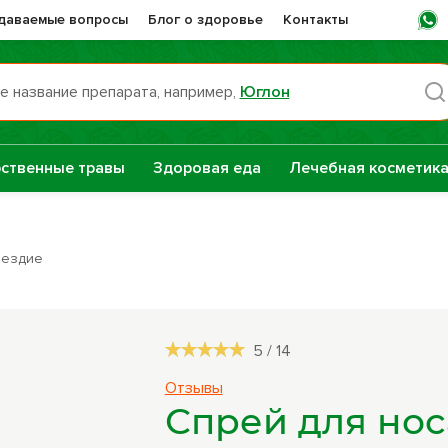
адаваемые вопросы
Блог о здоровье
Контакты
е название препарата, например,
Юглон
Пн -
ственные травы
Здоровая еда
Лечебная косметик
раты НТК
Сашера-Мед
нная Сила
вездие
е
Сборы трав
репараты
5
/
14
Натуральные
Отзывы
растительные
Спрей для нос
масла