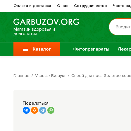
Оплата и доставка
О нас
Сотрудничество
Часто з
Введит
Магазин здоровья и
долголетия
Каталог
Фитопрепараты
Лекар
Препа
Vitauct / Витаукт
Жизне
Главная
/
Vitauct / Витаукт
/
Спрей для носа Золотое соз
Препараты при
Прочи
онкологии
фитоп
Поделиться
Специи
Крупы