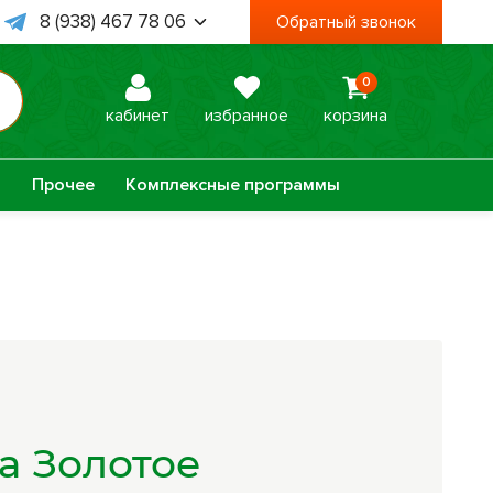
8 (938) 467 78 06
Обратный звонок
8 (995) 003 74 85
0
 Пт, с 09:00 до 18:00
кабинет
избранное
корзина
а
Прочее
Комплексные программы
Оптисалт
МелМур
Урбеч
Травяной чай
Натуральное
Лечебные мази
а Золотое
мыло