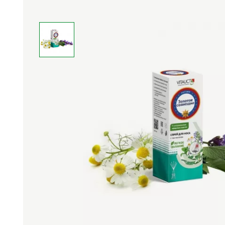
Средства личной
Прибо
гигиены
лечеб