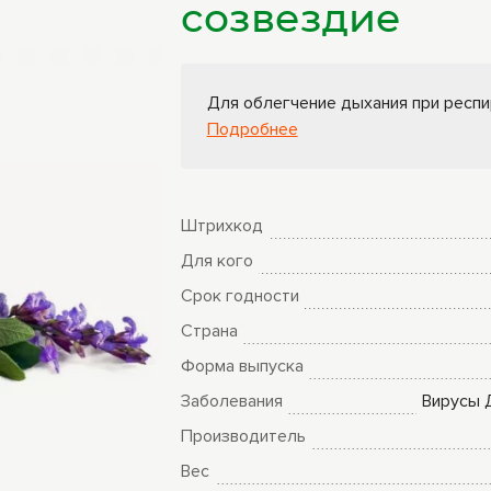
созвездие
ры
Книги Гарбузова
ные
Г.А.
Для облегчение дыхания при респи
Подробнее
Штрихкод
Для кого
Срок годности
Страна
Форма выпуска
Заболевания
Вирусы
Производитель
Вес