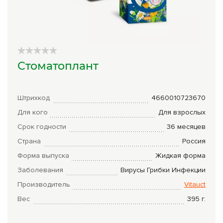
Сборы трав
Урбеч
Травяной чай
Стоматоплант
Специи
Крупы
Штрихкод
4660010723670
Натуральные растительные масла
Для кого
Для взрослых
Срок годности
36 месяцев
Лечебные мази
Страна
Россия
Натуральное мыло
Форма выпуска
Жидкая форма
Средства личной гигиены
Заболевания
Вирусы
Грибки
Инфекции
Производитель
Vitauct
Приборы лечебные
Вес
395
г.
Книги Гарбузова Г.А.