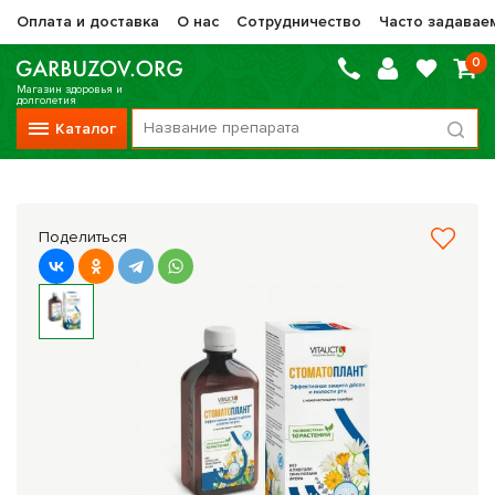
Оплата и доставка
О нас
Сотрудничество
Часто задавае
0
Магазин здоровья и
долголетия
Каталог
Вся продукция
Vitauct / Витаукт
Поделиться
Препараты НТК Жизненная Сила
Сашера-Мед
Оптисалт
МелМур
Препараты при онкологии
Прочие фитопрепараты