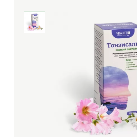
Средства личной
Прибо
гигиены
лечеб