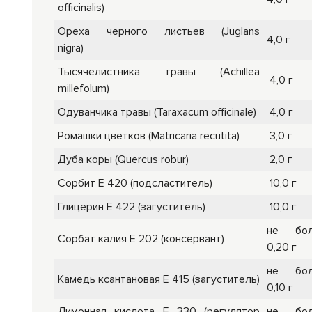
officinalis)
Ореха черного листьев (Juglans
4,0 г
nigra)
Тысячелистника травы (Achillea
4,0 г
millefolum)
Одуванчика травы (Taraxacum officinale)
4,0 г
Ромашки цветков (Matricaria recutita)
3,0 г
Дуба коры (Quercus robur)
2,0 г
Сорбит Е 420 (подсластитель)
10,0 г
Глицерин Е 422 (загуститель)
10,0 г
не бол
Сорбат калия Е 202 (консервант)
0,20 г
не бол
Камедь ксантановая Е 415 (загуститель)
0,10 г
Лимонная кислота Е 330 (регулятор
не бол