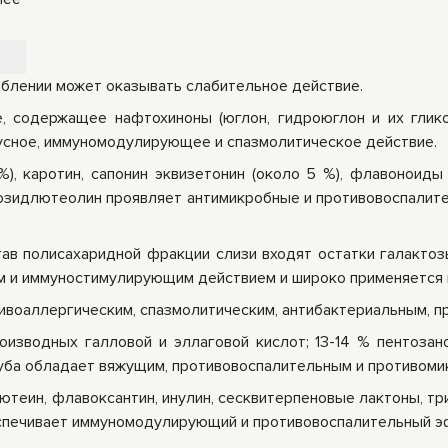
блении может оказывать слабительное действие.
 содержащее нафтохиноны (юглон, гидроюглон и их глико
русное, иммуномодулирующее и спазмолитическое действие.
%), каротин, сапонин эквизетонин (около 5 %), флавоноиды
козидлютеолин проявляет антимикробные и противовоспалите
ав полисахаридной фракции слизи входят остатки галактоз
м и иммуностимулирующим действием и широко применяется 
воаллергическим, спазмолитическим, антибактериальным, п
зводных галловой и эллаговой кислот; 13-14 % пентозано
уба обладает вяжущим, противовоспалительным и противоми
ютеин, флавоксантин, инулин, сесквитерпеновые лактоны, три
спечивает иммуномодулирующий и противовоспалительный э