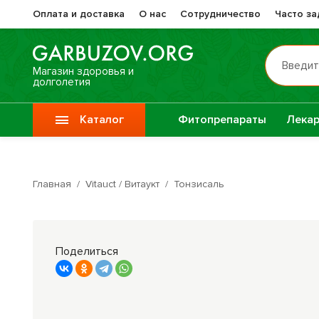
Оплата и доставка
О нас
Сотрудничество
Часто з
Введит
Магазин здоровья и
долголетия
Каталог
Фитопрепараты
Лекар
Препа
Vitauct / Витаукт
Жизне
Главная
/
Vitauct / Витаукт
/
Тонзисаль
Препараты при
Прочи
онкологии
фитоп
Поделиться
Специи
Крупы