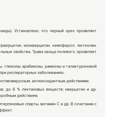
зиды). Установлено, что черный орех проявляет
 (кверцетин, изокверцитин, кемпферол, лютеолин,
льные свойства. Трава хвоща полевого, проявляет
ы, глюкозы арабинозы, рамнозы и галактуроновой
при респираторных заболеваниях.
ротивовирусным, антиоксидантным действиями.
в; до 6 % пектиновых веществ; кверцетин и др.
кробным действием.
терпеновые спирты, витамин С и др. В сочетании с
ффект.