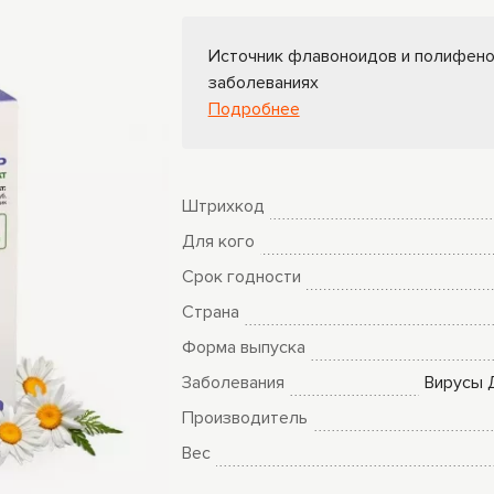
ры
Книги Гарбузова
Источник флавоноидов и полифено
ные
Г.А.
заболеваниях
Подробнее
Штрихкод
Для кого
Срок годности
Страна
Форма выпуска
Заболевания
Вирусы
Производитель
Вес