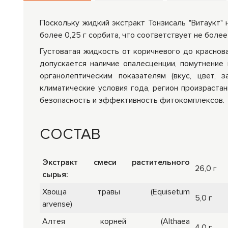
Поскольку жидкий экстракт Тонзисаль "Витаукт" 
более 0,25 г сорбита, что соответствует не более 
Густоватая жидкость от коричневого до краснов
допускается наличие опалесценции, помутнение 
органолептическим показателям (вкус, цвет, 
климатические условия года, регион произраста
безопасность и эффективность фитокомплексов.
СОСТАВ
Экстракт смеси растительного
26,0 г
сырья:
Хвоща травы (Equisetum
5,0 г
arvense)
Алтея корней (Althaea
4,0 г