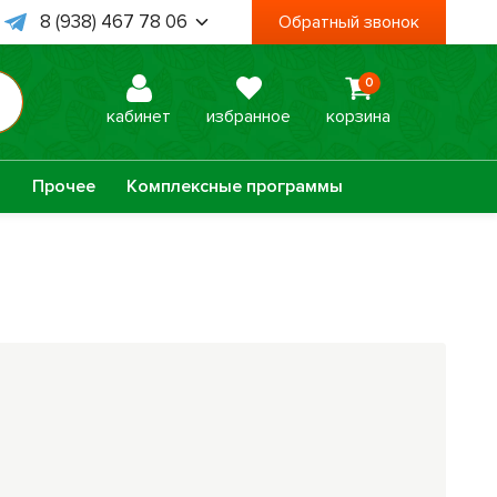
8 (938) 467 78 06
Обратный звонок
8 (995) 003 74 85
0
 Пт, с 09:00 до 18:00
кабинет
избранное
корзина
а
Прочее
Комплексные программы
Оптисалт
МелМур
Урбеч
Травяной чай
Натуральное
Лечебные мази
мыло