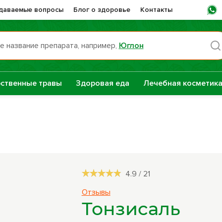
адаваемые вопросы
Блог о здоровье
Контакты
е название препарата, например,
Юглон
Пн -
ственные травы
Здоровая еда
Лечебная косметик
раты НТК
Сашера-Мед
нная Сила
е
Сборы трав
репараты
4.9
/
21
Натуральные
Отзывы
растительные
Тонзисаль
масла