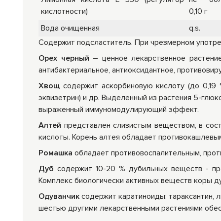
кислотности)
0,10 г
Вода очищенная
q.s.
Содержит подсластитель. При чрезмерном употре
Орех черный
― ценное лекарственное растение,
антибактериальное, антиоксидантное, противови
Хвощ
содержит аскорбиновую кислоту (до 0,19 
эквизетрин) и др. Выделенный из растения 5-глю
выраженный иммуномодулирующий эффект.
Алтей
представлен слизистым веществом, в сост
кислоты. Корень алтея обладает противокашлевы
Ромашка
обладает противовоспалительным, проти
Дуб
содержит 10-20 % дубильных веществ - прои
Комплекс биологически активных веществ коры д
Одуванчик
содержит каратиноиды: тараксантин, л
шестью другими лекарственными растениями обе