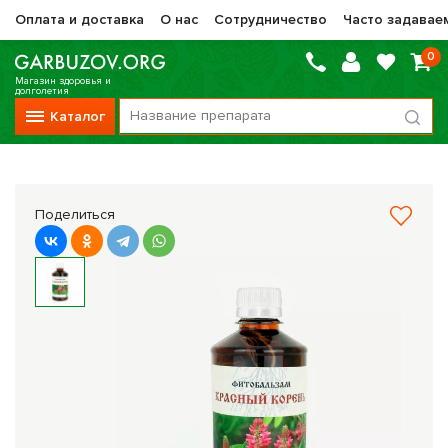
Оплата и доставка
О нас
Сотрудничество
Часто задавае
0
Магазин здоровья и
долголетия
Каталог
Вся продукция
Vitauct / Витаукт
Поделиться
Препараты НТК Жизненная Сила
Сашера-Мед
Оптисалт
МелМур
Препараты при онкологии
Прочие фитопрепараты