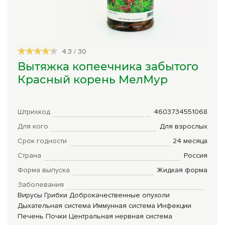
Сборы трав
Урбеч
4.3
/
30
Травяной чай
Вытяжка копеечника забытого
Специи
Красный корень МелМур
Крупы
Натуральные растительные масла
Штрихкод
4603734551068
Для кого
Для взрослых
Лечебные мази
Срок годности
24 месяца
Натуральное мыло
Страна
Россия
Средства личной гигиены
Форма выпуска
Жидкая форма
Заболевания
Приборы лечебные
Вирусы
Грибки
Доброкачественные опухоли
Дыхательная система
Иммунная система
Инфекции
Книги Гарбузова Г.А.
Печень
Почки
Центральная нервная система