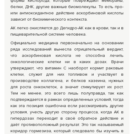
формы кислорода, которые повреждают мембраны,
белки, ДНК, другие важные биомолекулы. То есть про-
или антиоксидантное действие аскорбиновой кислоты
зависит от биохимического контекста.
АК легко окисляется до Дегидро-АК как в крови, так и в
пищеварительной системе человека.
Официально медицина первоначально на основании
ряда исследований вынесла отрицательный вердикт,
что аскорбиновая кислота не способна лечить
онкологические клетки ни в каких дозах. Врачи
утверждают, что витамин С наоборот кормит раковые
клетки, служит для них топливом и участвует в
производстве коллагена, и белков казеина, нужных
для роста онкоклеток, а значит стимулирует их рост.
Тем не менее, это всего лишь полуправда, так как
подтверждается в рамках определенных условий, тогда
как эта позиция ошибочна если рассматривать другие
условия, учесть другую сторону процесса, когда АК в
гипердозах переходит в своё обратное действие и
даёт противоположный результат. Это так называемый
коридор гормезиза, который следовало бы изучить в