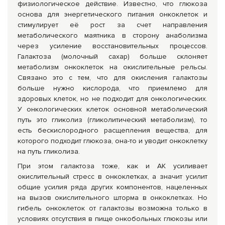
физиологическое действие. Известно, что глюкоза
основа для энергетического питания онкоклеток и
стимулирует её рост за счет направления
метаболического маятника в сторону анаболизма
через усиление восстановительных процессов.
Галактоза (молочный сахар) больше склоняет
метаболизм онкоклеток на окислительные рельсы.
Связано это с тем, что для окисления галактозы
больше нужно кислорода, что приемлемо для
здоровых клеток, но не подходит для онкологических.
У онкологических клеток основной метаболический
путь это гликолиз (гликолитический метаболизм), то
есть бескислородного расщепления вещества, для
которого подходит глюкоза, она-то и уводит онкоклетку
на путь гликолиза.
При этом галактоза тоже, как и АК усиливает
окислительный стресс в онкоклетках, а значит усилит
общие усилия ряда других компонентов, нацеленных
на вызов окислительного шторма в онкоклетках. Но
гибель онкоклеток от галактозы возможна только в
условиях отсутствия в пище онкобольных глюкозы или