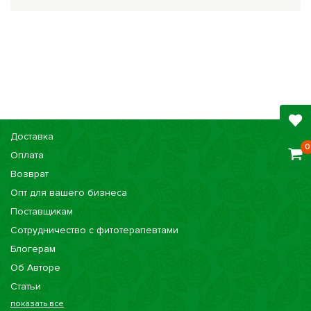
Доставка
0
Оплата
Возврат
Опт для вашего бизнеса
Поставщикам
Сотрудничество с фитотерапевтами
Блогерам
Об Авторе
Статьи
показать все
Консультации