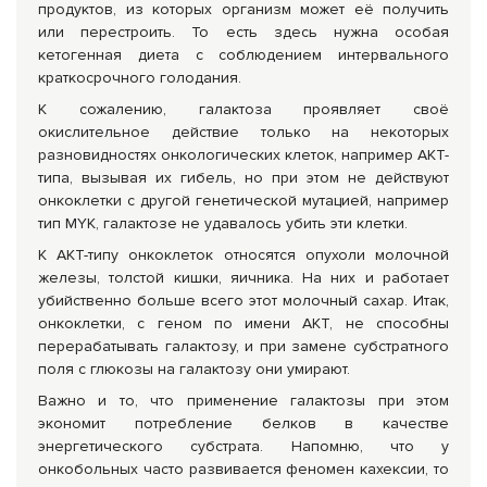
продуктов, из которых организм может её получить
или перестроить. То есть здесь нужна особая
кетогенная диета с соблюдением интервального
краткосрочного голодания.
К сожалению, галактоза проявляет своё
окислительное действие только на некоторых
разновидностях онкологических клеток, например АКТ-
типа, вызывая их гибель, но при этом не действуют
онкоклетки с другой генетической мутацией, например
тип MYK, галактозе не удавалось убить эти клетки.
К АКТ-типу онкоклеток относятся опухоли молочной
железы, толстой кишки, яичника. На них и работает
убийственно больше всего этот молочный сахар. Итак,
онкоклетки, с геном по имени AKT, не способны
перерабатывать галактозу, и при замене субстратного
поля с глюкозы на галактозу они умирают.
Важно и то, что применение галактозы при этом
экономит потребление белков в качестве
энергетического субстрата. Напомню, что у
онкобольных часто развивается феномен кахексии, то