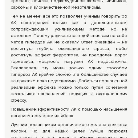
простаты, печени, поджелудочной железы, яичников,
саркомы и злокачественной мезотелиомы.
Тем не менее, всё это позволяет ученым говорить об
АК онкотерапии только как о дополнительном,
сопровождающим, усиливающем методе, но не
основном. Почему радикального действия сам по себе
метод гипердоз АК не оказал? Ответ очевиден – не
достигнута глубина оксидативного стресса, чтобы
достигнуть эффект ферроптоза, не преодолён порог
гормезиса, мощность нагрузки АК недостаточна.
Реализовать эту мощь только одним способом
гипердоз АК крайне сложно и в большинстве случаев
на практике пока недостижимо. Добиться полноценной
реализации эффекта можно только путём сочетания
нескольких направлений ведущих к оксидативному
стрессу.
Повышение эффективности АК с помощью насыщения
организма железом из яблок.
Лучшим поставщиком органического железа являются
яблоки. Но для наших целей лучше подходят
недозрелые, то есть зеленые яблоки, причем лучше