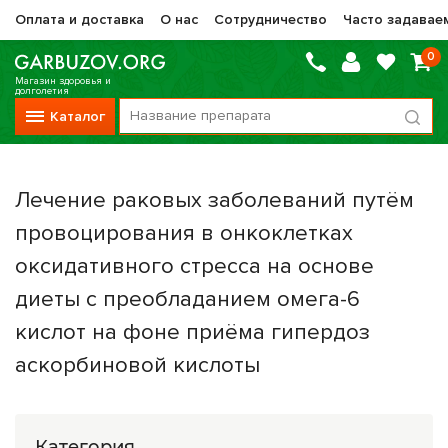
Оплата и доставка
О нас
Сотрудничество
Часто задавае
0
Магазин здоровья и
долголетия
Каталог
Вся продукция
Лечение раковых заболеваний путём
Vitauct / Витаукт
провоцирования в онкоклетках
Препараты НТК Жизненная Сила
оксидативного стресса на основе
Сашера-Мед
диеты с преобладанием омега-6
Оптисалт
кислот на фоне приёма гипердоз
МелМур
аскорбиновой кислоты
Препараты при онкологии
Прочие фитопрепараты
Категория