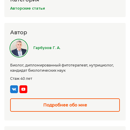
Сборы трав
Авторские статьи
Урбеч
Травяной чай
Автор
Специи
Гарбузов Г. А.
Крупы
Натуральные растительные масла
Биолог, дипломированный фитотерапевт, нутрициолог,
кандидат биологических наук
Лечебные мази
Стаж 40 лет
Натуральное мыло
Средства личной гигиены
Подробнее обо мне
Приборы лечебные
Книги Гарбузова Г.А.