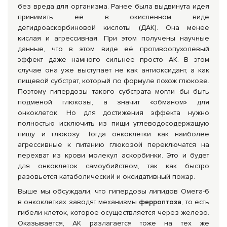
без вреда для организма. Ранее была выдвинута идея
принимать её в окисленном виде
дегидроаскорбиновой кислоты (ДАК). Она менее
кислая и агрессивная. При этом получены научные
данные, что в этом виде её противоопухолевый
эффект даже намного сильнее просто АК. В этом
случае она уже выступает не как антиоксидант, а как
пищевой субстрат, который по формуле похож глюкозе.
Поэтому гипердозы такого субстрата могли бы быть
подменой глюкозы, а значит «обманом» для
онкоклеток. Но для достижения эффекта нужно
полностью исключить из пищи углеводосодержащую
пищу и глюкозу. Тогда онкоклетки как наиболее
агрессивные к питанию глюкозой переключатся на
перехват из крови молекул аскорбинки. Это и будет
для онкоклеток самоубийством, так как быстро
разовьется катаболический и оксидативный пожар.
Выше мы обсуждали, что гипердозы липидов Омега-6
в онкоклетках заводят механизмы
ферроптоза
, то есть
гибели клеток, которое осуществляется через железо.
Оказывается, АК разлагается тоже на тех же