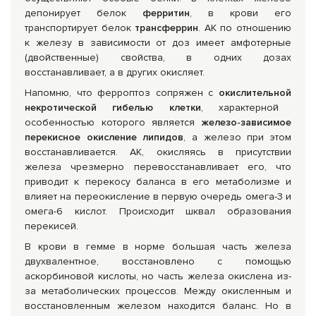
депонирует белок
ферритин
, в крови его
транспортирует белок
трансферрин
. АК по отношению
к железу в зависимости от доз имеет амфотерные
(двойственные) свойства, в одних дозах
восстанавливает, а в других окисляет.
Напомню, что ферроптоз сопряжен с
окислительной
некротической гибелью клетки
, характерной
особенностью которого является
железо-зависимое
перекисное окисление липидов
, а железо при этом
восстанавливается. АК, окисляясь в присутствии
железа чрезмерно перевосстанавливает его, что
приводит к перекосу баланса в его метаболизме и
влияет на переокисление в первую очередь омега-3 и
омега-6 кислот. Происходит шквал образования
перекисей.
В крови в гемме в норме большая часть железа
двухвалентное, восстановлено с помощью
аскорбиновой кислоты, но часть железа окислена из-
за метаболических процессов. Между окисленным и
восстановленным железом находится баланс. Но в