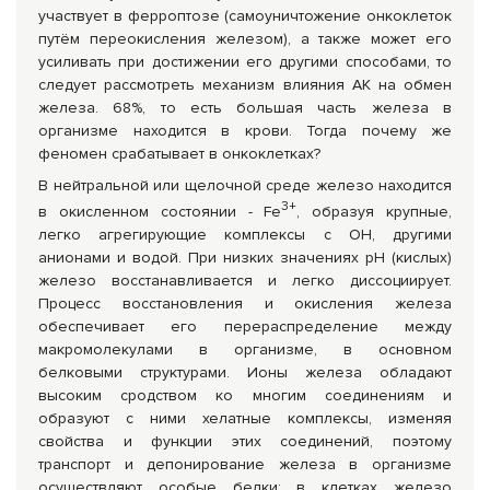
участвует в ферроптозе (самоуничтожение онкоклеток
путём переокисления железом), а также может его
усиливать при достижении его другими способами, то
следует рассмотреть механизм влияния АК на обмен
железа. 68%, то есть большая часть железа в
организме находится в крови. Тогда почему же
феномен срабатывает в онкоклетках?
В нейтральной или щелочной среде железо находится
3+
в окисленном состоянии - Fe
, образуя крупные,
легко агрегирующие комплексы с ОН, другими
анионами и водой. При низких значениях рН (кислых)
железо восстанавливается и легко диссоциирует.
Процесс восстановления и окисления железа
обеспечивает его перераспределение между
макромолекулами в организме, в основном
белковыми структурами. Ионы железа обладают
высоким сродством ко многим соединениям и
образуют с ними хелатные комплексы, изменяя
свойства и функции этих соединений, поэтому
транспорт и депонирование железа в организме
осуществляют особые белки: в клетках железо