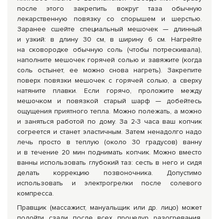
после этого закрепить вокруг таза обычную
лекарственную повязку со спорышем и шерстью.
Заранее сшейте специальный мешочек — длинный
и узкий: в длину 30 см, в ширину 6 см. Нагрейте
на сковородке обычную соль (чтобы потрескивала),
наполните мешочек горячей солью и завяжите (когда
соль остынет, ее можно снова нагреть). Закрепите
поверх повязки мешочек с горячей солью, а сверху
натяните плавки. Если горячо, проложите между
мешочком и повязкой старый шарф — добейтесь
ощущения приятного тепла. Можно полежать, а можно
и заняться работой по дому. За
2-3
часа ваш копчик
согреется и станет эластичным. Затем ненадолго надо
лечь просто в теплую (около 30 градусов) ванну
и в течение 20 мин поднимать копчик. Можно вместо
ванны использовать глубокий таз: сесть в него и сидя
делать коррекцию позвоночника. Допустимо
использовать и электрогрелки после солевого
компресса.
Правщик (массажист, мануальщик или др. лицо) может
подойти сзади после всех процедур разогревания,