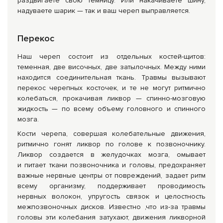
раздвигаете свою темницу. Или накачиваете шину,
надуваете шарик — так и ваш череп выправляется.
Перекос
Наш череп состоит из отдельных костей-щитов:
теменная, две височных, две затылочных. Между ними
находится соединительная ткань. Травмы вызывают
перекос черепных косточек, и те не могут ритмично
колебаться, прокачивая ликвор — спинно-мозговую
жидкость — по всему объему головного и спинного
мозга.
Кости черепа, совершая колебательные движения,
ритмично гонят ликвор по голове к позвоночнику.
Ликвор создается в желудочках мозга, омывает
и питает ткани позвоночника и головы, предохраняет
важные нервные центры от повреждений, задает ритм
всему организму, поддерживает проводимость
нервных волокон, упругость связок и целостность
межпозвоночных дисков. Известно ,что из-за травмы
головы эти колебания затухают, движения ликворной