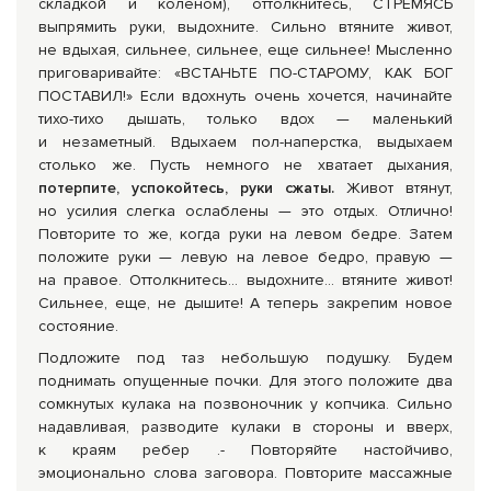
складкой и коленом), оттолкнитесь, СТРЕМЯСЬ
выпрямить руки, выдохните. Сильно втяните живот,
не вдыхая, сильнее, сильнее, еще сильнее! Мысленно
приговаривайте: «ВСТАНЬТЕ ПО-СТАРОМУ, КАК БОГ
ПОСТАВИЛ!» Если вдохнуть очень хочется, начинайте
тихо-тихо дышать, только вдох — маленький
и незаметный. Вдыхаем пол-наперстка, выдыхаем
столько же. Пусть немного не хватает дыхания,
потерпите, успокойтесь, руки сжаты.
Живот втянут,
но усилия слегка ослаблены — это отдых. Отлично!
Повторите то же, когда руки на левом бедре. Затем
положите руки — левую на левое бедро, правую —
на правое. Оттолкнитесь... выдохните... втяните живот!
Сильнее, еще, не дышите! А теперь закрепим новое
состояние.
Подложите под таз небольшую подушку. Будем
поднимать опущенные почки. Для этого положите два
сомкнутых кулака на позвоночник у копчика. Сильно
надавливая, разводите кулаки в стороны и вверх,
к краям ребер .- Повторяйте настойчиво,
эмоционально слова заговора. Повторите массажные