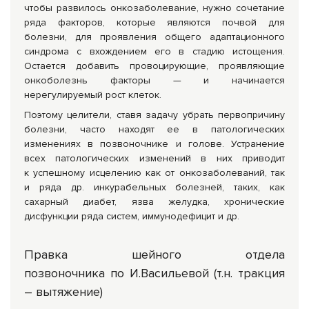
чтобы развилось онкозаболевание, нужно сочетание
ряда факторов, которые являются почвой для
болезни, для проявления общего адаптационного
синдрома с вхождением его в стадию истощения.
Остается добавить провоцирующие, проявляющие
онкоболезнь факторы — и начинается
нерегулируемый рост клеток.
Поэтому целители, ставя задачу убрать первопричину
болезни, чаcто находят ее в патологических
изменениях в позвоночнике и голове. Устранение
всех патологических изменений в них приводит
к успешному исцелению как от онкозаболеваний, так
и ряда др. инкурабельных болезней, таких, как
сахарный диабет, язва желудка, хронические
дисфункции ряда систем, иммунодефицит и др.
Правка шейного отдела
позвоночника по И.Васильевой (т.н. тракция
– вытяжение)