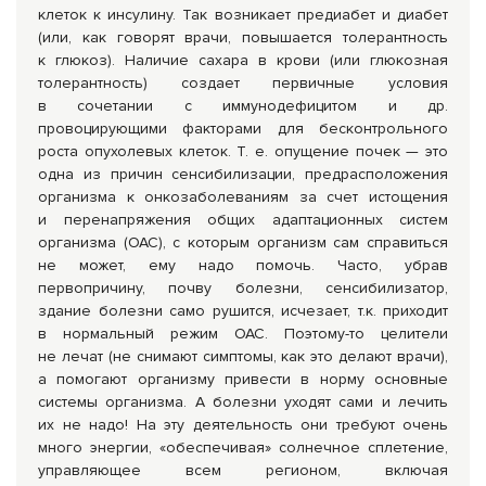
клеток к инсулину. Так возникает предиабет и диабет
(или, как говорят врачи, повышается толерантность
к глюкоз). Наличие сахара в крови (или глюкозная
толерантность) создает первичные условия
в сочетании с иммунодефицитом и др.
провоцирующими факторами для бесконтрольного
роста опухолевых клеток. Т. е. опущение почек — это
одна из причин сенсибилизации, предрасположения
организма к онкозаболеваниям за счет истощения
и перенапряжения общих адаптационных систем
организма (ОАС), с которым организм сам справиться
не может, ему надо помочь. Часто, убрав
первопричину, почву болезни, сенсибилизатор,
здание болезни само рушится, исчезает, т.к. приходит
в нормальный режим ОАС. Поэтому-то целители
не лечат (не снимают симптомы, как это делают врачи),
а помогают организму привести в норму основные
системы организма. А болезни уходят сами и лечить
их не надо! На эту деятельность они требуют очень
много энергии, «обеспечивая» солнечное сплетение,
управляющее всем регионом, включая