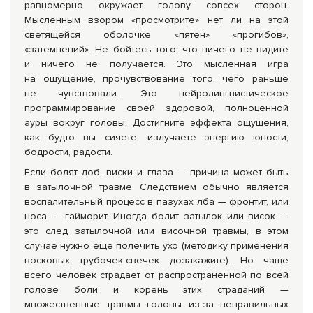
равномерно окружает голову совсех сторон.
Мысленным взором «просмотрите» нет ли на этой
светящейся оболочке «пятен» «прогибов»,
«затемнений». Не бойтесь того, что ничего не видите
и ничего не получается. Это мысленная игра
на ощущение, прочувствование того, чего раньше
не чувствовали. Это нейролингвистическое
программирование своей здоровой, полноценной
ауры вокруг головы. Достигните эффекта ощущения,
как будто вы сияете, излучаете энергию юности,
бодрости, радости.
Если болят лоб, виски и глаза — причина может быть
в затылочной травме. Следствием обычно является
воспалительный процесс в пазухах лба — фронтит, или
носа — гайморит. Иногда болит затылок или висок —
это след затылочной или височной травмы, в этом
случае нужно еще полечить ухо (методику применения
восковых трубочек-свечек дозакажите). Но чаще
всего человек страдает от распространенной по всей
голове боли и корень этих страданий —
множественные травмы головы из-за неправильных