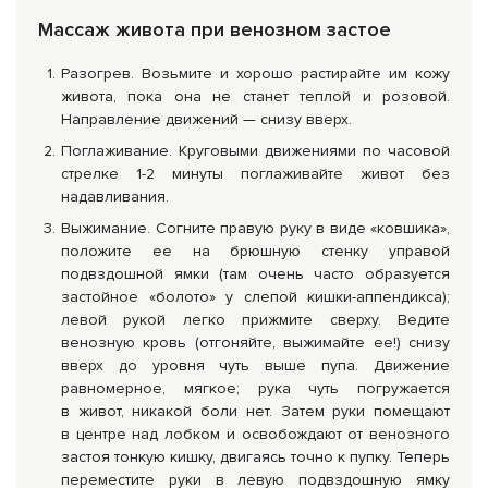
Массаж живота при венозном застое
Разогрев. Возьмите и хорошо растирайте им кожу
живота, пока она не станет теплой и розовой.
Направление движений — снизу вверх.
Поглаживание. Круговыми движениями по часовой
стрелке
1-2
минуты поглаживайте живот без
надавливания.
Выжимание. Согните правую руку в виде «ковшика»,
положите ее на брюшную стенку управой
подвздошной ямки (там очень часто образуется
застойное «болото» у слепой кишки-аппендикса);
левой рукой легко прижмите сверху. Ведите
венозную кровь (отгоняйте, выжимайте ее!) снизу
вверх до уровня чуть выше пупа. Движение
равномерное, мягкое; рука чуть погружается
в живот, никакой боли нет. Затем руки помещают
в центре над лобком и освобождают от венозного
застоя тонкую кишку, двигаясь точно к пупку. Теперь
переместите руки в левую подвздошную ямку