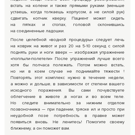
встать на колени и также прямыми руками (меньше
устаешь, когда толкаешь корпусом, а не силой рук)
сдвигать копчик кверху. Пациент может сидеть
на пятках и стопах, головой склонившись
на соединенные ладошки.
После целебной «водной процедуры» следует лечь
на коврик на живот и раз 20 на
5-10
секунд с силой
поднять руки и ноги вверх — изображая упражнение
«поплыли-полетели» После упражнений лучше всего
хотя бы полчаса полежать. Потом можно встать,
но ни в коем случае не поднимайте тяжести !
Повторять этот комплекс нужно в течение недели,
а можно и дольше, в зависимости от степени вашего
исходного поражения. Вы сами почувствуете
облегчение в животе ,в ногах и во всем теле.
Но следите внимательно за нижним отделом
позвоночника — при падении, тряске ил и просто при
неудобной позе потребность в правке может
появиться вновь. Не ленитесь! Помогите своему
ближнему, а он поможет вам.