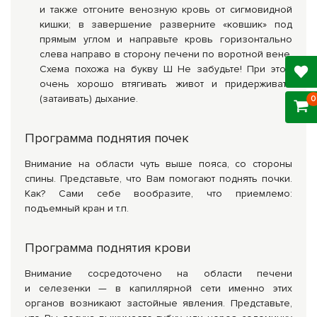
и также отгоните венозную кровь от сигмовидной
кишки; в завершение разверните «ковшик» под
прямым углом и направьте кровь горизонтально
слева направо в сторону печени по воротной вене.
Схема похожа на букву Ш Не забудьте! При этом
очень хорошо втягивать живот и придерживать
(затаивать) дыхание.
0
Программа поднятия почек
Внимание на области чуть выше пояса, со стороны
спины. Представьте, что Вам помогают поднять почки.
Как? Сами себе вообразите, что приемлемо:
подъемный кран и т.п.
Программа поднятия крови
Внимание сосредоточено на области печени
и селезенки — в капиллярной сети именно этих
органов возникают застойные явления. Представьте,