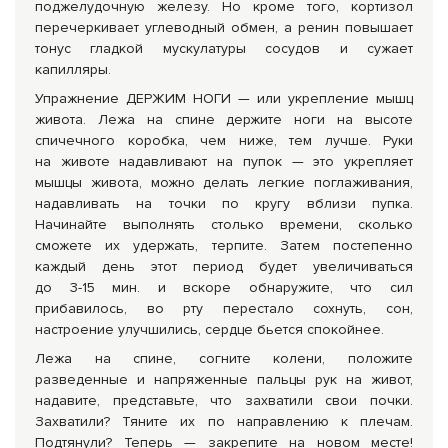
поджелудочную железу. Но кроме того, кортизол
перечеркивает углеводный обмен, а ренин повышает
тонус гладкой мускулатуры сосудов и сужает
капилляры.
Упражнение ДЕРЖИМ НОГИ — или укрепление мышц
живота. Лежа на спине держите ноги на высоте
спичечного коробка, чем ниже, тем лучше. Руки
на животе надавливают на пупок — это укрепляет
мышцы живота, можно делать легкие поглаживания,
надавливать на точки по кругу вблизи пупка.
Начинайте выполнять столько времени, сколько
сможете их удержать, терпите. Затем постепенно
каждый день этот период будет увеличиваться
до
3-15 мин. и вскоре
обнаружите, что сил
прибавилось, во рту перестало сохнуть, сон,
настроение улучшились, сердце бьется спокойнее.
Лежа на спине, согните колени, положите
разведенные и напряженные пальцы рук на живот,
надавите, представьте, что захватили свои почки.
Захватили? Тяните их по направлению к плечам.
Подтянули? Теперь — закрепите на новом месте!