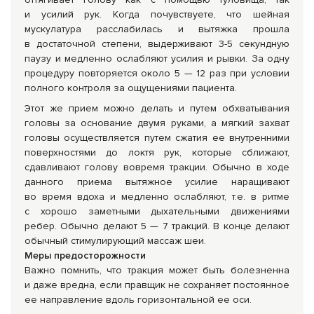
и усилий рук. Когда почувствуете, что шейная
мускулатура расслабилась и вытяжка прошла
в достаточной степени, выдерживают
3-5
секундную
паузу и медленно ослабляют усилия и рывки. За одну
процедуру повторяется около 5 — 12 раз при условии
полного контроля за ощущениями пациента.
Этот же прием можно делать и путем обхватывания
головы за основание двумя руками, а мягкий захват
головы осуществляется путем сжатия ее внутренними
поверхностями до локтя рук, которые сближают,
сдавливают голову вовремя тракции. Обычно в ходе
данного приема вытяжное усилие наращивают
во время вдоха и медленно ослабляют, т.е. в ритме
с хорошо заметными дыхательными движениями
ребер. Обычно делают 5 — 7 тракций. В конце делают
обычный стимулирующий массаж шеи.
Меры предосторожности
Важно помнить, что тракция может быть болезненна
и даже вредна, если правщик не сохраняет постоянное
ее направление вдоль горизонтальной ее оси.