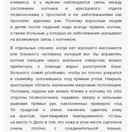
климакса, а у мужчин наблюдается связь между
состоянием копчика и крестцового отдела
позвоночника с простатой и ее заболеваниями как
простатит, аденома, рак. Поэтому взрослым людям
и детям после падений надо всегда править копчик,
а также больным, у которых их заболевание указывает
на возможную связь с копчиком.
В отдельных случаях, когда нет хорошего массажиста
или близкого человека, который мог бы вправлять
копчик пальцем через анальное отверстие, можно
прибегнуть к помощи жарко разогретой бани.
Больного ставят устойчиво, чтобы он плотно упирался
в скамейку, склонившись под прямым углом. Накрыть
крестцовую область маленьким махровым полотенцем.
Положить ладони как можно ближе к копчику по обе
стороны позвоночника, надавить сверху и сильными
рывками прямых рук, наклоненных примерно под
30 градусов к спине, начинать сдвигать кожу
на крестце, приговаривая темпераментно: «Стань
на место !» Дело в том, что кожа в этом месте сцеплена
очень плотно с соединительной тканью,