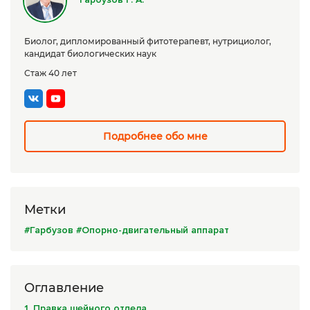
Сборы трав
Биолог, дипломированный фитотерапевт, нутрициолог,
Урбеч
кандидат биологических наук
Травяной чай
Стаж 40 лет
Специи
Крупы
Подробнее обо мне
Натуральные растительные масла
Лечебные мази
Натуральное мыло
Метки
#Гарбузов
#Опорно-двигательный аппарат
Средства личной гигиены
Приборы лечебные
Оглавление
Книги Гарбузова Г.А.
1. Правка шейного отдела