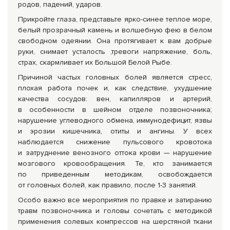
родов, падений, ударов.
Прикройте глаза, представьте ярко-синее теплое море,
белый прозрачный камень и волшебную фею в белом
свободном одеянии. Она протягивает к вам добрые
руки, снимает усталость ,тревоги напряжение, боль,
страх, скармливает их Большой Белой Рыбе.
Причиной частых головных болей является стресс,
плохая работа почек и, как следствие, ухудшение
качества сосудов: вен, капилляров и артерий,
в особенности в шейном отделе позвоночника;
нарушение углеводного обмена, иммунодефицит, язвы
и эрозии кишечника, отиты и ангины. У всех
наблюдается снижение пульсового кровотока
и затруднение венозного оттока крови — нарушение
мозгового кровообращения. Те, кто занимается
по приведенным методикам, освобождается
от головных болей, как правило, после
1-3 занятий.
Особо важно все мероприятия по правке и затиранию
травм позвоночника и головы сочетать с методикой
применения солевых компрессов на шерстяной ткани