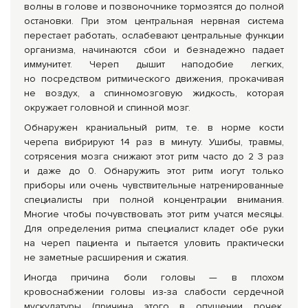
волны в голове и позвоночнике тормозятся до полной
остановки. При этом центральная нервная система
перестает работать, ослабевают центральные функции
организма, начинаются сбои и безнадежно падает
иммунитет. Череп дышит наподобие легких,
но посредством ритмического движения, прокачивая
не воздух, а спинномозговую жидкость, которая
окружает головной и спинной мозг.
Обнаружен краниальный ритм, т.е. в норме кости
черепа вибрируют 14 раз в минуту. Ушибы, травмы,
сотрясения мозга снижают этот ритм часто до 2 3 раз
и даже до 0. Обнаружить этот ритм иогут только
приборы или очень чувствительные натренированные
специалисты при полной концентрации внимания.
Многие чтобы почувствовать этот ритм учатся месяцы.
Для определения ритма специалист кладет обе руки
на череп пациента и пытается уловить практически
не заметные расширения и сжатия.
Иногда причина боли головы — в плохом
кровоснабжении головы из-за слабости сердечной
мускулатуры (причина этого в опущении почек,