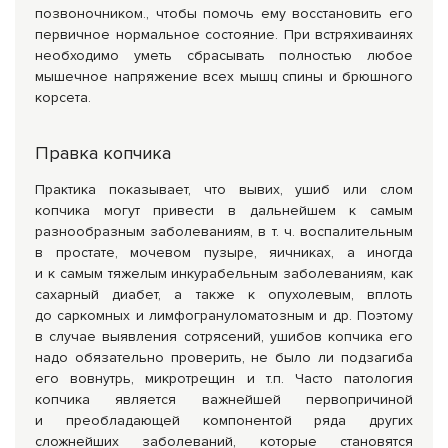
позвоночником., чтобы помочь ему восстановить его
первичное нормальное состояние. При встряхиваинях
необходимо уметь сбрасывать полностью любое
мышечное напряжение всех мышц спины и брюшного
корсета.
Правка копчика
Практика показывает, что вывих, ушиб или слом
копчика могут привести в дальнейшем к самым
разнообразным заболеваниям, в т. ч. воспалительным
в простате, мочевом пузыре, яичниках, а иногда
и к самым тяжелым инкурабельным заболеваниям, как
сахарный диабет, а также к опухолевым, вплоть
до саркомных и лимфогрануломатозным и др. Поэтому
в случае выявления сотрясений, ушибов копчика его
надо обязательно проверить, не было ли подзагиба
его вовнутрь, микротрещин и т.п. Часто патология
копчика является важнейшей первопричиной
и преобладающей компонентой ряда других
сложнейших заболеваний, которые становятся