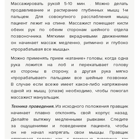
Массажировать рукой
5-10 мин.
. Можно делать
продавливание и растирание глубинных мышц
1-м
пальцем. Для совокупного расслабления мышц
пациент лежит на спине. Массажист помещает кисти
обеих рук по обеим сторонам шейного отдела
позвоночника. Мягкими вкрадчивыми движениями
он начинает массаж медленно, ритмично и глубоко
«прорабатывая все мышцы».
Можно применять прием «катание» головы, когда одна
рука ложится на лоб и перекатывает голову
из стороны в сторону, а другая рука мягко
«прорабатывает» пальцами все шейные позвонки.
В случае если всеже имеет какое-либо напряжение
одной из мышц, (спазм) необходимо, чтобы помогал
массажист мануальщик.
Техника проведения.
Из исходного положения правщик
начинает плавно отклонять свой корпус назад.
Делайте вытяжку медленными рывками. Следите
за ощущениями и поведением пациента, чтобы
он не начал напрягать свои мышцы. Правщик
оттягивает голову как с помощью туловища, так