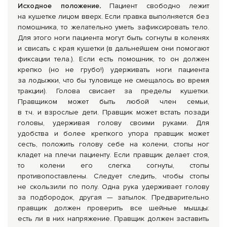
Исходное положение
.
Пациент свободно лежит
на кушетке лицом вверх. Если правка выполняется без
помошника, то желательно уметь зафиксировать тело.
Для этого ноги пациента могут быть согнуты в коленях
и свисать с края кушетки (в дальнейшем они помогают
фиксации тела.). Если есть помошник, то он должен
крепко (но не грубо!) удерживать ноги пациента
за лодыжки, что бы туловище не смещалось во время
тракции). Голова свисает за пределы кушетки.
Правщиком может быть любой член семьи,
в т.ч. и взрослые дети. Правщик может встать позади
головы, удерживая голову своими руками. Для
удобства и более крепкого упора правщик может
сесть, положить голову себе на колени, стопы ног
кладет на плечи пациенту. Если правщик делает стоя,
то колени его слегка согнуты, стопы
противопоставлены. Следует следить, чтобы стопы
не скользили по полу. Одна рука удерживает голову
за подбородок, другая — затылок. Предварительно
правщик должен проверить все шейные мышцы:
есть ли в них напряжение. Правщик должен заставить