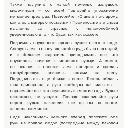
Также поступите с маткой, печенью, желудком,
кишечником — со всем! Повторяйте упражнение
не менее трех раз. Повторяйте: «Станьте по-старому,
как отец с матерью поставили!» Произносите эти слова
мысленно со страстью, с непоколебимой
уверенностью в то, что будет так, как скажете.
Поднимать опущенные органы лучше всего в воде.
Следует лечь в ванну так, чтобы грудь была над водой,
и с большим старанием приподнимать все, что
опустилось, начиная с мочевого пузыря. А можно,
не вставая с постели, лечь поперек и сделать
«полуберезку», опираясь ногами на стену.
Пододвиньтесь еще ближе к стене. Теперь область
таза приподнята, а руки свободны для массажа —
поднимайте все, что опустилось за многие годы. Будьте
осторожны, не упадите. Почаще сдавливайте руки
перед грудью, закрепляя все органы на новом.
завоеванном месте.
Сидя, наклонитесь немного вперед, положите обе
руки на правое бедро (посередине между паховой