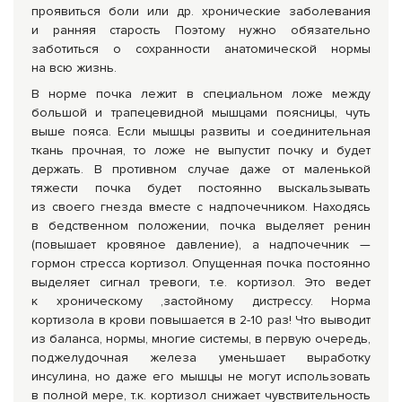
проявиться боли или др. хронические заболевания
и ранняя старость Поэтому нужно обязательно
заботиться о сохранности анатомической нормы
на всю жизнь.
В норме почка лежит в специальном ложе между
большой и трапецевидной мышцами поясницы, чуть
выше пояса. Если мышцы развиты и соединительная
ткань прочная, то ложе не выпустит почку и будет
держать. В противном случае даже от маленькой
тяжести почка будет постоянно выскальзывать
из своего гнезда вместе с надпочечником. Находясь
в бедственном положении, почка выделяет ренин
(повышает кровяное давление), а надпочечник —
гормон стресса кортизол. Опущенная почка постоянно
выделяет сигнал тревоги, т.е. кортизол. Это ведет
к хроническому ,застойному дистрессу. Норма
кортизола в крови повышается в
2-10 раз!
Что выводит
из баланса, нормы, многие системы, в первую очередь,
поджелудочная железа уменьшает выработку
инсулина, но даже его мышцы не могут использовать
в полной мере, т.к. кортизол снижает чувствительность