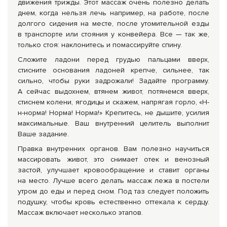
движения трижды. Этот массаж очень полезно делать
днем, когда нельзя лечь например, на работе, после
долгого сидения на месте, после утомительной езды
в транспорте или стояния у конвейера. Все — так же,
только стоя: наклонитесь и помассируйте спину.
Сложите ладони перед грудью пальцами вверх,
стисните основания ладоней крепче, сильнее, так
сильно, чтобы руки задрожали! Задайте программу.
А сейчас выдохнем, втянем живот, потянемся вверх,
стиснем колени, ягодицы и скажем, напрягая горло, «Н-
н-норма! Норма! Норма!» Крепитесь, не дышите, усилия
максимальные. Ваш внутренний целитель выполнит
Ваше задание.
Правка внутренних органов. Вам полезно научиться
массировать живот, это снимает отек и венозный
застой, улучшает кровообращение и ставит органы
на место. Лучше всего делать массаж лежа в постели
утром до еды и перед сном. Под таз следует положить
подушку, чтобы кровь естественно оттекала к сердцу.
Массаж включает несколько этапов.