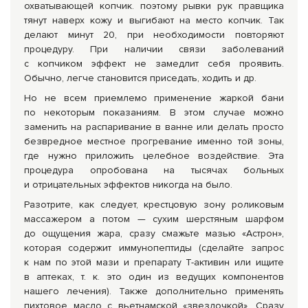
охватывающей копчик. поэтому рывки рук правщика
тянут наверх кожу и выгибают на место копчик. Так
делают минут 20, при необходимости повторяют
процедуру. При наличии связи заболеваний
с копчиком эффект не замедлит себя проявить.
Обычно, легче становится приседать, ходить и др.
Но не всем приемлемо применение жаркой бани
по некоторым показаниям. В этом случае можно
заменить на распаривание в ванне или делать просто
безвредное местное прогревание именно той зоны,
где нужно приложить целебное воздействие. Эта
процедура опробована на тысячах больных
и отрицательных эффектов никогда на было.
Разотрите, как следует, крестцовую зону роликовым
массажером а потом — сухим шерстяным шарфом
до ощущения жара, сразу смажьте мазью «Астрон»,
которая содержит иммунопептиды (сделайте запрос
к нам по этой мази и препарату Т-активин или ищите
в аптеках, т. к. это один из ведущих компонентов
нашего лечения). Также дополнительно применять
пихтовое масло с вьетнамской «звездочкой». Сразу