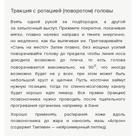
Тракция с ротацией (поворотом) головы
Взять одной рукой за подбородок, а другой
за затылочный выступ, Прижмите покрепче, покачивая
мягко, плавно налево направо и тяните энергично,
но медленно, как бы вытягивая ее. Приговаривайте :
«Стань на место!» Затем плавно, без мощных усилий
поворачивайте голову до предела, чтобы линия носа
доходила возможно до плеча, то есть голова
0
поворачивается максимально, на 90
, что иногда
возможно будет не у всех, при этом может быть
небольшой хруст и щелчки. Пусть косточки займут
нужную позицию, тогда по спинно-мозговому каналу
будет хорошо идти ликвор. Все правки (тракции)
позвоночника нужно проводить после тщательного
прогревания организма, например, в бане.
Хорошо применять растирания кожи вдоль
позвоночника до жара и наносить мазь «Астрон»
(содержит Тактивин — нейроиммунный пептид).