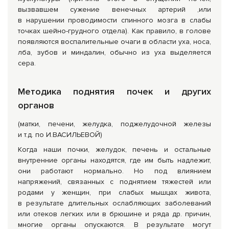
вызвавшем сужение венечных артерий ,или
в нарушении проводимости спинного мозга в слабы
точках шейно-грудного отдела). Как правило, в голове
появляются воспалительные очаги в области уха, носа,
лба, зубов и миндалин, обычно из уха выделяется
сера.
Методика поднятия почек и других
органов
(матки, печени, желудка, поджелудочной железы
и т.д. по И.ВАСИЛЬЕВОЙ)
Когда наши почки, желудок, печень и остальные
внутренние органы находятся, где им быть надлежит,
они работают нормально. Но под влиянием
напряжений, связанных с поднятием тяжестей или
родами у женщин, при слабых мышцах живота,
в результате длительных ослабляющих заболеваний
или отеков легких или в брюшине и ряда др. причин,
многие органы опускаются. В результате могут