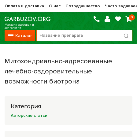
Оплата и доставка
О нас
Сотрудничество
Часто задавае
0
Магазин здоровья и
долголетия
Каталог
Вся продукция
Митохондриально-адресованные
Vitauct / Витаукт
лечебно-оздоровительные
Препараты НТК Жизненная Сила
возможности биотрона
Сашера-Мед
Оптисалт
Категория
МелМур
Авторские статьи
Препараты при онкологии
Прочие фитопрепараты