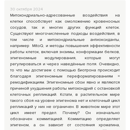
Комплексные программы лечения
30 октября 2024
Митохондриально-адресованные воздействия на
клетки способствует как омоложению кровеносных
сосудов, так и многих других функций клеток.
Существуют многочисленные подходы воздействия, в
том числе и митохондриальные антиоксиданты,
например MitoQ, и методы повышения эффективности
работы клеток, включая энзимы, конформации белков,
эпигеномные модулирования, которые могут
регулироваться и через наведённые поля. Очевидно,
то что мы достигаем с помощью Биотрона происходит
благодаря эпигеномным переформатированиям =
ремодификациям. Эпигеномные сбои явно и являются
причиной ухудшения работы митохондрий с остановкой
клеточных репликаций. Кстати, в растительном мире
такого сбоя на уровне эпигенома нет и клеточный цикл
репликаций у них не ограничен. В животном мире этот
цикл имеет предел. Почему? Он изначально
обозначен коммитацией. Коммитацию определяет
эпигеном, а он зависит от состояния хроматина,