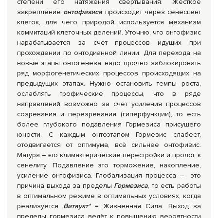
степени его натяжения свёртывания. Жесткое
закрепление
онтофизиса
происходит через сенесцент
клеток, для чего природой используется механизм
коммитаций клеточных делений. Уточню, что онтофизис
нарабатывается за счет процессов идущих при
прохождении по онтодианной линии. Для перехода на
новые этапы онтогенеза надо прочно заблокировать
ряд морфогенетических процессов происходящих на
предыдущих этапах. Нужно остановить темпы роста,
ослаблять трофические процессы, что в ряде
направлений возможно за счёт усиления процессов
созревания и перезревания (гиперфункции), то есть
более глубокого подавления Гормезиса присущего
юности. С каждым онтоэтапом Гормезис слабеет,
отодвигается от оптимума, всё сильнее онтофизис.
Матура – это климактерические перестройки и пролог к
сенелиту. Подавление это торможение, накопление,
усиление онтофизиса. Глобализация процесса – это
причина выхода за пределы
Гормезиса
, то есть работы
в оптимальном режиме в оптимальных условиях, когда
реализуется
Витаукт*
= Жизненная Сила. Выход за
пределы гормезиса ведёт к повышению вероятности