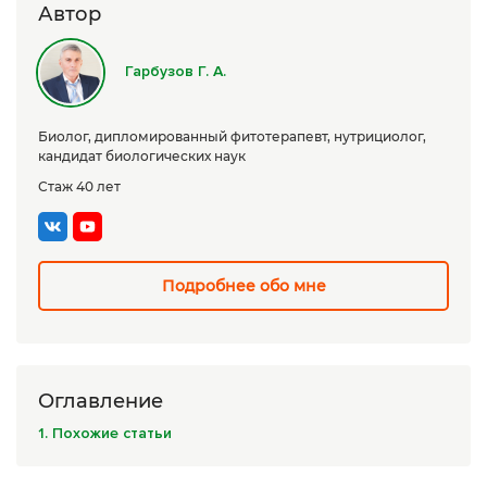
Автор
Сборы трав
Урбеч
Гарбузов Г. А.
Травяной чай
Биолог, дипломированный фитотерапевт, нутрициолог,
Специи
кандидат биологических наук
Стаж 40 лет
Крупы
Натуральные растительные масла
Лечебные мази
Подробнее обо мне
Натуральное мыло
Средства личной гигиены
Оглавление
Приборы лечебные
1. Похожие статьи
Книги Гарбузова Г.А.