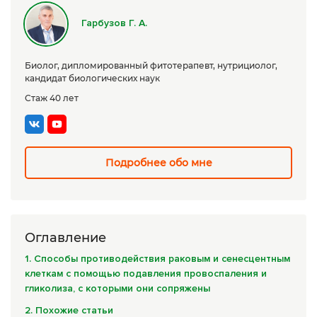
Сборы трав
Гарбузов Г. А.
Урбеч
Биолог, дипломированный фитотерапевт, нутрициолог,
Травяной чай
кандидат биологических наук
Стаж 40 лет
Специи
Крупы
Натуральные растительные масла
Подробнее обо мне
Лечебные мази
Натуральное мыло
Оглавление
Средства личной гигиены
1. Способы противодействия раковым и сенесцентным
Приборы лечебные
клеткам с помощью подавления провоспаления и
гликолиза, с которыми они сопряжены
Книги Гарбузова Г.А.
2. Похожие статьи