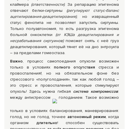
клаймера
(ответственности)
. За репарацию эпигенома
отвечают белки-сиртуины
(регулируют статус-баланс
ацетилирования-деацетилироания)
, но извращенный
статус фенотипа не позволяет запустить сиртуины.
Только полуавтономия, то есть разгрузка эпигенома
больной онкоклетки
(от КЭШа деацетилирования и
несрабатывания сиртуинов)
поможет снять с неё груз
деацетилирования, который тянет её на дно энтроукта
– за пределами гомеостаза.
Важно
, процесс самопоедания опухоли возможен
только в условиях
полного отсутствия
стресса и
провоспаления
!
, но на обязательном фоне без
стрессового «полуголодания», так как любой голод –
это стресс и провоспаления, которые стимулируют
опухоль! Здесь нужна гибкая
система компромиссов
:
между антистрессом
голоданием. Такое возможно
только в условиях балансирования, маневрирования:
голод, но не голод, точнее
автономный режим
, когда
организм
длительно
! способен существовать
преимущественно
за счёт внутренних ресурсов
,
но без