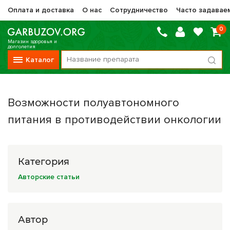
Оплата и доставка
О нас
Сотрудничество
Часто задавае
0
Магазин здоровья и
долголетия
Каталог
Вся продукция
Возможности полуавтономного
Vitauct / Витаукт
питания в противодействии онкологии
Препараты НТК Жизненная Сила
Сашера-Мед
Категория
Оптисалт
Авторские статьи
МелМур
Препараты при онкологии
Автор
Прочие фитопрепараты