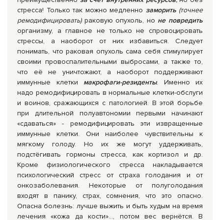
стресса! Только так можно медленно
заморить
(точнее
ремодифицировать)
раковую опухоль, но
не повредить
организму, а главное не только не спровоцировать
стрессы, а наоборот от них избавиться. Следует
понимать, что раковая опухоль сама себя стимулирует
своими провоспалительными выбросами, а также то,
что её не уничтожают, а наоборот поддерживают
иммунные клетки
макрофаги-резиденты
. Именно их
надо ремодифицировать в нормальные клетки-обслуги
и воинов, сражающихся с патологией. В этой борьбе
при длительной полуавтономии первыми начинают
«сдаваться» - ремодифицировать эти извращенные
иммунные клетки. Они наиболее чувствительны к
мягкому голоду. Но их же могут уддерживать,
подстёгивать гормоны стресса, как кортизол и др.
Кроме физиологического стресса накладывается
психологический стресс от страха голодания и от
онкозаболевания. Некоторые от полуголодания
входят в панику, страх, сомнения, что это опасно.
Опасна болезнь: лучше выжить и быть худым на время
лечения «кожа да кости»…, потом вес вернётся. В