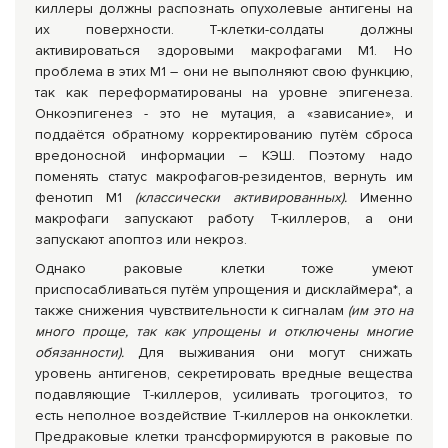
киллеры должны распознать опухолевые антигены на
их поверхности. Т-клетки-солдаты должны
активироваться здоровыми макрофагами М1. Но
проблема в этих М1 – они не выполняют свою функцию,
так как переформатированы на уровне эпигенеза.
Онкоэпигенез - это не мутация, а «зависание», и
поддаётся обратному корректированию путём сброса
вредоносной информации – КЭШ. Поэтому надо
поменять статус макрофагов-резидентов, вернуть им
фенотип М1
(классически активированных).
Именно
макрофаги запускают работу Т-киллеров, а они
запускают апоптоз или некроз.
Однако раковые клетки тоже умеют
приспосабливаться путём упрощения и дисклаймера*, а
также снижения чувствительности к сигналам
(им это на
много проще, так как упрощены и отключены многие
обязанности).
Для выживания они могут снижать
уровень антигенов, секретировать вредные вещества
подавляющие Т-киллеров, усиливать трогоцитоз, то
есть неполное воздействие Т-киллеров на онкоклетки.
Предраковые клетки трансформируются в раковые по