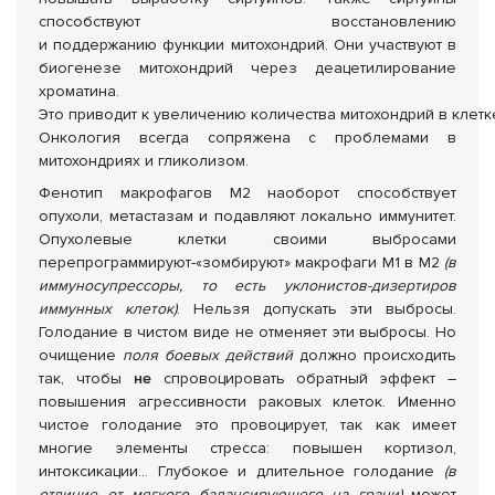
способствуют восстановлению
и поддержанию функции митохондрий. Они участвуют в
биогенезе митохондрий через деацетилирование
хроматина.
Это приводит к увеличению количества митохондрий в клетк
Онкология всегда сопряжена с проблемами в
митохондриях и гликолизом.
Фенотип макрофагов М2 наоборот способствует
опухоли, метастазам и подавляют локально иммунитет.
Опухолевые клетки своими выбросами
перепрограммируют-«зомбируют» макрофаги М1 в М2
(в
иммуносупрессоры, то есть уклонистов-дизертиров
иммунных клеток)
. Нельзя допускать эти выбросы.
Голодание в чистом виде не отменяет эти выбросы. Но
очищение
поля боевых действий
должно происходить
так, чтобы
не
спровоцировать обратный эффект –
повышения агрессивности раковых клеток. Именно
чистое голодание это провоцирует, так как имеет
многие элементы стресса: повышен кортизол,
интоксикации... Глубокое и длительное голодание
(в
отличие от мягкого балансирующего на грани)
может