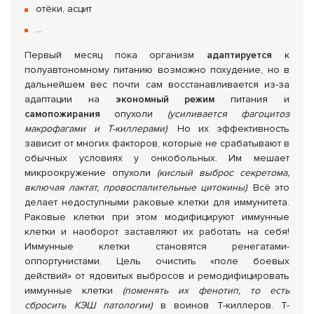
отёки, асцит
…
Первый месяц пока организм
адаптируется
к
полуавтономному питанию возможно похудение, но в
дальнейшем вес почти сам восстанавливается из-за
адаптации на
экономный режим
питания и
самопожирания
опухоли
(усиливается фагоцитоз
макрофагами и Т-киллерами)
. Но их эффективность
зависит от многих факторов, которые не срабатывают в
обычных условиях у онкобольных. Им мешает
микроокружение опухоли
(кислый выброс секретома,
включая лактат, провоспалительные цитокины)
. Всё это
делает недоступными раковые клетки для иммунитета.
Раковые клетки при этом модифицируют иммунные
клетки и наоборот заставляют их работать на себя!
Иммунные клетки становятся ренегатами-
оппортунистами. Цель очистить «поле боевых
действий» от ядовитых выбросов и ремодифицировать
иммунные клетки
(поменять их фенотип, то есть
сбросить КЭШ патологии)
в воинов Т-киллеров. Т-