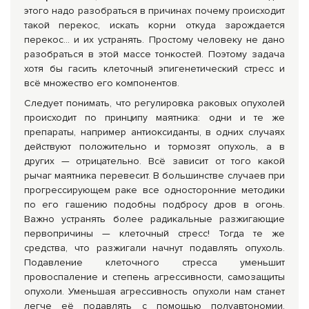
этого надо разобраться в причинах почему происходит
такой перекос, искать корни откуда зарождается
перекос… и их устранять. Простому человеку не дано
разобраться в этой массе тонкостей. Поэтому задача
хотя бы гасить клеточный эпигенетический стресс и
всё множество его компонентов.
Следует понимать, что регулировка раковых опухолей
происходит по принципу маятника: одни и те же
препараты, например антиоксиданты, в одних случаях
действуют положительно и тормозят опухоль, а в
других — отрицательно. Всё зависит от того какой
рычаг маятника перевесит. В большинстве случаев при
прогрессирующем раке все односторонние методики
по его гашению подобны подбросу дров в огонь.
Важно устранять более радикальные разжигающие
первопричины — клеточный стресс! Тогда те же
средства, что разжигали начнут подавлять опухоль.
Подавление клеточного стресса уменьшит
провоспаление и степень агрессивности, самозащиты
опухоли. Уменьшая агрессивность опухоли нам станет
легче её подавлять с помощью полуавтономии,