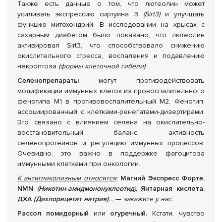
Также есть данные о том, что лютеолин может
усиливать экспрессию сиртуина 3
(Sirt3)
и улучшать
функцию митохондрий. В исследовании на крысах с
сахарным диабетом было показано, что лютеолин
активировал Sirt3, что способствовало снижению
окислительного стресса, воспаления и подавлению
некроптоза
(формы клеточной гибели)
.
Селенопрепараты
могут противодействовать
модификации иммунных клеток из провоспалительного
фенотипа М1 в противовоспалительный М2. Фенотип,
ассоциированный с клетками-ренегатами-дизертирами.
Это связано с влиянием селена на окислительно-
восстановительный баланс, активность
селенопротеинов и регуляцию иммунных процессов.
Очевидно, это важно в поддержке фагоцитоза
иммунными клетками при онкологии.
К антигликолизным относятся
:
Магний Экспресс Форте,
NMN
(
Никотин-амидмононуклеотид
),
Янтарная кислота,
ДХА
(Дихлорацетат натрия)
…
—
закажите у нас.
Рассол помидорный
или
огуречный.
Кстати, чувство