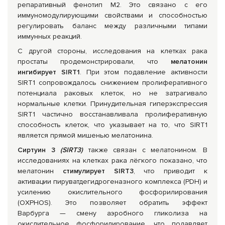
репаративный фенотип M2. Это связано с его
иммуномодулирующими свойствами и способностью
регулировать баланс между различными типами
иммунных реакций.
С другой стороны, исследования на клетках рака
простаты продемонстрировали, что
мелатонин
ингибирует SIRT1
. При этом подавление активности
SIRT1 сопровождалось снижением пролиферативного
потенциала раковых клеток, но не затрагивало
нормальные клетки. Принудительная гиперэкспрессия
SIRT1 частично восстанавливала пролиферативную
способность клеток, что указывает на то, что SIRT1
является прямой мишенью мелатонина.
Сиртуин 3
(SIRT3)
также связан с мелатонином. В
исследованиях на клетках рака лёгкого показано, что
мелатонин
стимулирует SIRT3
, что приводит к
активации пируватдегидрогеназного комплекса (PDH) и
усилению окислительного фосфорилирования
(OXPHOS). Это позволяет обратить эффект
Варбурга — смену аэробного гликолиза на
окислительное фосфорилирование, что подавляет