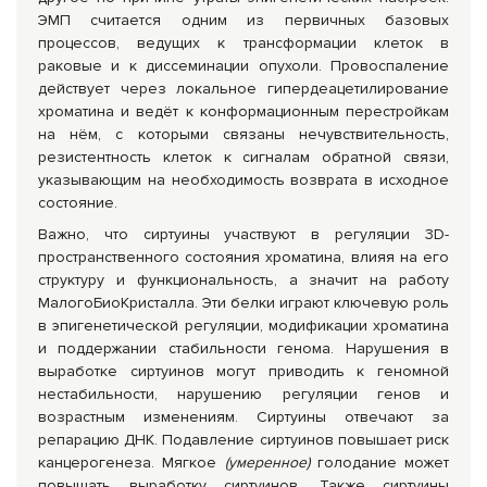
ЭМП считается одним из первичных базовых
процессов, ведущих к трансформации клеток в
раковые и к диссеминации опухоли. Провоспаление
действует через локальное гипердеацетилирование
хроматина и ведёт к конформационным перестройкам
на нём, с которыми связаны нечувствительность,
резистентность клеток к сигналам обратной связи,
указывающим на необходимость возврата в исходное
состояние.
Важно, что сиртуины участвуют в регуляции 3D-
пространственного состояния хроматина, влияя на его
структуру и функциональность, а значит на работу
МалогоБиоКристалла. Эти белки играют ключевую роль
в эпигенетической регуляции, модификации хроматина
и поддержании стабильности генома. Нарушения в
выработке сиртуинов могут приводить к геномной
нестабильности, нарушению регуляции генов и
возрастным изменениям. Сиртуины отвечают за
репарацию ДНК. Подавление сиртуинов повышает риск
канцерогенеза. Мягкое
(умеренное)
голодание может
повышать выработку сиртуинов. Также сиртуины