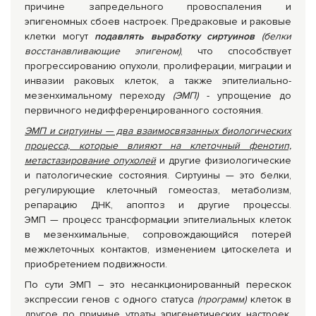
причине запредельного провоспаления и
эпигеномных сбоев настроек. Предраковые и раковые
клетки могут
подавлять выработку сиртуинов
(белки
восстанавливающие эпигеном)
, что способствует
прогрессированию опухоли, пролиферации, миграции и
инвазии раковых клеток, а также эпителиально-
мезенхимальному переходу
(ЭМП)
- упрощение до
первичного недифференцированного состояния.
ЭМП и сиртуины — два взаимосвязанных биологических
процесса, которые влияют на клеточный фенотип,
метастазирование опухолей
и другие физиологические
и патологические состояния. Сиртуины — это белки,
регулирующие клеточный гомеостаз, метаболизм,
репарацию ДНК, апоптоз и другие процессы.
ЭМП — процесс трансформации эпителиальных клеток
в мезенхимальные, сопровождающийся потерей
межклеточных контактов, изменением цитоскелета и
приобретением подвижности.
По сути ЭМП – это несанкционированный перескок
экспрессии генов с одного статуса
(программ)
клеток в
другое по причине утраты эпигенетических настроек.