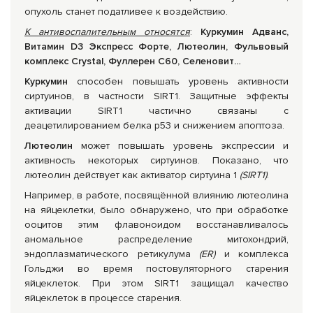
опухоль станет податливее к воздействию.
К антивоспалительным относятся
:
Куркумин Адванс,
Витамин
D
3 Экспресс Форте, Лютеолин, Фульвовый
комплекс С
rystal, Фуллерен
C60, Селеновит
…
Куркумин
способен повышать уровень активности
сиртуинов, в частности SIRT1. Защитные эффекты
активации SIRT1 частично связаны с
деацетилированием белка p53 и снижением апоптоза.
Лютеолин
может повышать уровень экспрессии и
активность некоторых сиртуинов. Показано, что
лютеолин действует как активатор сиртуина 1
(SIRT1)
.
Например, в работе, посвящённой влиянию лютеолина
на яйцеклетки, было обнаружено, что при обработке
ооцитов этим флавоноидом восстанавливалось
аномальное распределение митохондрий,
эндоплазматического ретикулума
(ER)
и комплекса
Гольджи во время постовуляторного старения
яйцеклеток. При этом SIRT1 защищал качество
яйцеклеток в процессе старения.