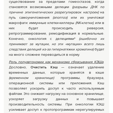
существование за пределами гомеостазов, когда
становятся возможными делеции
(разрывы ДНК по
причине эпигенетических разрегулировок настроек)
на
путь самоуничтожения
(апоптоз)
или их уничтожат
макрофаги: иммунные клетки-киллеры
(
NK-клетки)
, или в
них будет происходить реверсия,
репрограммирование, ремодификация в нормальные.
Конечно, онкология с делециями*
(ошибочно их
принимают за мутации, но эти «мутации» всего лишь
следствия делеций из-за гипернатяжки хроматина)
будет
на много сложнее переводиться в норму.
Роль полуавтономии как механизма сбрасывания КЭШа
.
Дословно,
Очистить Кэш
— означает удаление
временных данных, которые хранятся в кэше
(временном хранилище)
программы, браузера,
операционной системы или приложения. Кэш
позволяет ускорить доступ к часто используемым
файлам. Это снижает нагрузку на основное хранилище,
ускоряет загрузку данных и повышает
производительность системы. При онкологии КЭШ
усиливает доступ к протопрограммам нерегулируемых