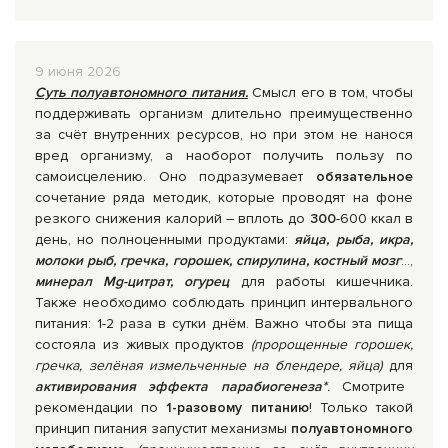
Комплексные программы лечения
9 июня 2026
Суть полуавтономного питания.
Смысл его в том, чтобы
поддерживать организм длительно преимущественно
за счёт внутренних ресурсов, но при этом не нанося
вред организму, а наоборот получить пользу по
самоисцелению. Оно подразумевает
обязательное
сочетание ряда методик, которые проводят на фоне
резкого снижения калорий – вплоть до
300
-600 ккал в
день, но полноценными продуктами:
яйца, рыба, икра,
молоки рыб, гречка, горошек, спирулина, костный мозг
...,
минерал Mg-цитрат, огурец
для работы кишечника.
Также необходимо соблюдать принцип интервального
питания: 1-2 раза в сутки днём. Важно чтобы эта пища
состояла из живых продуктов
(пророщенные горошек,
гречка, зелёная измельченные на блендере, яйца)
для
активирования эффекта парабиогенеза
*
.
Смотрите
рекомендации по
1-разовому питанию
! Только такой
принцип питания запустит механизмы
полуавтономного