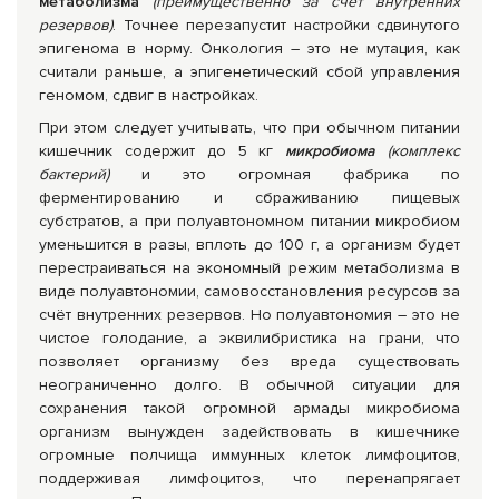
метаболизма
(преимущественно за счёт внутренних
резервов)
. Точнее перезапустит настройки сдвинутого
эпигенома в норму. Онкология – это не мутация, как
считали раньше, а эпигенетический сбой управления
геномом, сдвиг в настройках.
При этом следует учитывать, что при обычном питании
кишечник содержит до 5 кг
микробиома
(комплекс
бактерий)
и это огромная фабрика по
ферментированию и сбраживанию пищевых
субстратов, а при полуавтономном питании микробиом
уменьшится в разы, вплоть до 100 г, а организм будет
перестраиваться на экономный режим метаболизма в
виде полуавтономии, самовосстановления ресурсов за
счёт внутренних резервов. Но полуавтономия – это не
чистое голодание, а эквилибристика на грани, что
позволяет организму без вреда существовать
неограниченно долго. В обычной ситуации для
сохранения такой огромной армады микробиома
организм вынужден задействовать в кишечнике
огромные полчища иммунных клеток лимфоцитов,
поддерживая лимфоцитоз, что перенапрягает