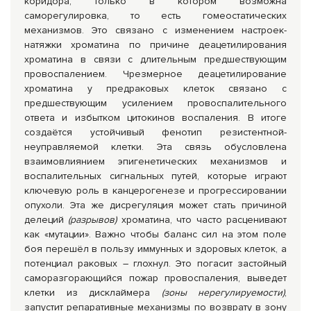
коридора, только в котором возможна
саморегулировка, то есть гомеостатических
механизмов. Это связано с изменением настроек-
натяжки хроматина по причине деацетилирования
хроматина в связи с длительным предшествующим
провоспалением. Чрезмерное деацетилирование
хроматина у предраковых клеток связано с
предшествующим усилением провоспалительного
ответа и избытком цитокинов воспаления. В итоге
создаётся устойчивый фенотип резистентной-
неуправляемой клетки. Эта связь обусловлена
взаимовлиянием эпигенетических механизмов и
воспалительных сигнальных путей, которые играют
ключевую роль в канцерогенезе и прогрессировании
опухоли. Эта же дисрегуляция может стать причиной
делеций
(разрывов)
хроматина, что часто расценивают
как «мутации». Важно чтобы баланс сил на этом поле
боя перешёл в пользу иммунных и здоровых клеток, а
потенциал раковых – глохнул. Это погасит застойный
саморазгорающийся пожар провоспаления, выведет
клетки из дисклаймера
(зоны нерегулируемости)
,
запустит репаративные механизмы по возврату в зону