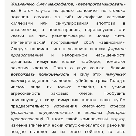
Жизненную Силу макрофагов, «перепрограммировать»
их
. В этом случае их целью становится не столько
подавить опухоль за счёт макрофагии клетками
киллерами или стимулирования апоптоза в
онкоклетках, а перенаправить, перезапустить эти
клетки на путь ремодификации в норму, снять
эпигенетический программный сбой «зависания».
Следует понимать, что в условиях стресса
(скрытое
провоспаление)
и калорийной насыщенности
организма иммунные клетки, наоборот, помогают
раковым клеткам. Палка о двух концах… Задача
возрождать полноценность
и силу этих
иммунных
клеток
-резидентов, киллеров = убийц для рака. Голод в
чистом виде их только ослабит, но усилит
агрессивность раковых клеток. Пробудить
воинствующую силу иммунных клеток надо путём
предварительного устранения клеточного стресса
(устранения внутриклеточных и внешних факторов
провоспаления)
. В итоге такой комплексный подход
изменит эпигенетический статус онкоклеток и рано или
поздно выведет их из этого цейтнота, то есть