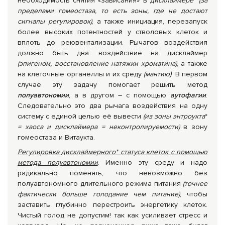
необходимость снятия «зависания» в
дисклаймере
*
(за
пределами гомеостаза, то есть зоны, где не достают
сигналы регулировок)
, а также инициация, перезапуск
более высоких потентностей у стволовых клеток и
вплоть до реювентализации. Рычагов воздействия
должно быть два: воздействие на дисклаймер
(эпигеном, восстановление натяжки хроматина)
, а также
на клеточные органеллы и их среду
(мантию)
. В первом
случае эту задачу помогает решить метод
полуавтономии
, а в другом – с помощью
аутофагии
.
Следовательно это два рычага воздействия на одну
систему с единой целью её вывести
(из зоны
энтроукта
*
= хаоса и дисклаймера = неконтролируемости)
в зону
гомеостаза и Витаукта.
Регулировка дисклаймерного* статуса клеток с помощью
метода полуавтономии
. Именно эту среду и надо
радикально поменять, что невозможно без
полуавтономного длительного режима питания
(точнее
фактически больше голодание чем питание)
, чтобы
заставить глубинно перестроить энергетику клеток.
Чистый голод не допустим! так как усиливает стресс и