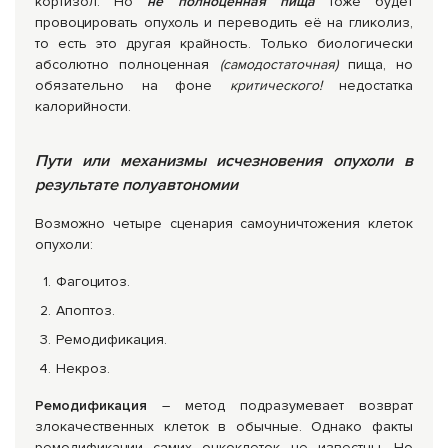
кортизол. Но
не полноценная пища
тоже будет
провоцировать опухоль и переводить её на гликолиз,
то есть это другая крайность. Только биологически
абсолютно полноценная
(самодостаточная)
пища, но
обязательно на фоне
критического!
недостатка
калорийности.
Пути или механизмы исчезновения опухоли в
результате полуавтономии
Возможно четыре сценария самоуничтожения клеток
опухоли:
Фагоцитоз.
Апоптоз.
Ремодификация.
Некроз.
Ремодификация
– метод подразумевает возврат
злокачественных клеток в обычные. Однако факты
ремодификации самих онкоклеток не известны. Но