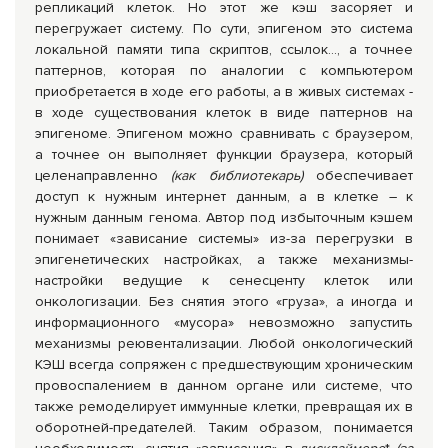
репликаций клеток. Но этот же кэш засоряет и
перегружает систему. По сути, эпигеном это система
локальной памяти типа скриптов, ссылок…, а точнее
паттернов, которая по аналогии с компьютером
приобретается в ходе его работы, а в живых системах -
в ходе существования клеток в виде паттернов на
эпигеноме. Эпигеном можно сравнивать с браузером,
а точнее он выполняет функции браузера, который
целенаправленно
(как библиотекарь)
обеспечивает
доступ к нужным интернет данным, а в клетке – к
нужным данным генома. Автор под избыточным кэшем
понимает «зависание системы» из-за перегрузки в
эпигенетических настройках, а также механизмы-
настройки ведущие к сенесценту клеток или
онкологизации. Без снятия этого «груза», а иногда и
информационного «мусора» невозможно запустить
механизмы реювентализации. Любой онкологический
КЭШ всегда сопряжен с предшествующим хроническим
провоспалением в данном органе или системе, что
также ремоделирует иммунные клетки, превращая их в
оборотней-предателей. Таким образом, понимается