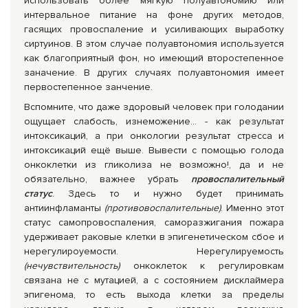
использовать более мягкую полуавтономию или
интервальное питание на фоне других методов,
гасящих провоспаление и усиливающих выработку
сиртуинов. В этом случае полуавтономия используется
как благоприятный фон, но имеющий второстепенное
заначение. В других случаях полуавтономия имеет
первостепенное занчение.
Вспомните, что даже здоровый человек при голодании
ощущает слабость, изнеможение… - как результат
интоксикаций, а при онкологии результат стресса и
интоксикаций ещё выше. Вывести с помощью голода
онкоклетки из гликолиза не возможно!, да и не
обязательно, важнее убрать
провоспалительный
статус
. Здесь то и нужно будет принимать
антиинфламанты
(противовоспалительные)
. Именно этот
статус самопровоспаления, саморазжигания пожара
удерживает раковые клетки в эпигенетическом сбое и
нерегулироуемости. Нерегулируемость
(нечувствительность)
онкоклеток к регулировкам
связана не с мутацией, а с состоянием дисклаймера
эпигенома, то есть выхода клетки за пределы