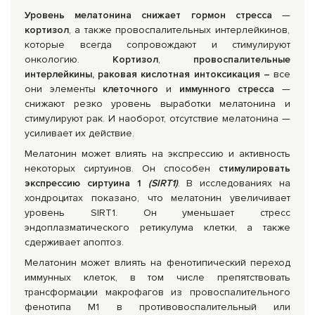
Уровень мелатонина снижает гормон стресса
—
кортизол
, а также провоспалительных интерлейкинов,
которые всегда сопровождают и стимулируют
онкологию.
Кортизол
,
провоспалительные
интерлейкины, раковая кислотная интоксикация –
все
они элементы
клеточного
и
иммунного стресса
—
снижают резко уровень выработки мелатонина и
стимулируют рак. И наоборот, отсутствие мелатонина —
усиливает их действие.
Мелатонин может влиять на экспрессию и активность
некоторых сиртуинов. Он способен
стимулировать
экспрессию сиртуина 1
(SIRT1)
. В исследованиях на
хондроцитах показано, что мелатонин увеличивает
уровень SIRT1. Он уменьшает стресс
эндоплазматического ретикулума клетки, а также
сдерживает апоптоз.
Мелатонин может влиять на фенотипический переход
иммунных клеток, в том числе препятствовать
трансформации макрофагов из провоспалительного
фенотипа M1 в противовоспалительный или