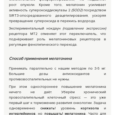
рост опухоли. Кроме того, мелатонин усиливает
активность супероксиддисмутазы 2
(SOD2)
посредством
SIRT3-опосредованного деацетилирования, ускоряя
превращение супероксида в перекись водорода.
Экспериментальный нокдаун
(подавление экспрессии)
рецептора MT2 отменяет этот переключатель, что
подчёркивает роль мелатониновых рецепторов в
регуляции фенотипического перехода.
Способ применения мелатонина
Принимать параллельно с нашим методом по 3-5 мг.
Большие дозы антиоксидантов и
противовоспалительных не нужны.
При этом одностороннее повышение мелатонина
ничего не даёт. Уберём хронический
провоспалительный клеточный стресс — это уже
первый шаг к торможению развития онкологии. Задача
одновременно
снижать!
уровень
кортизола
и
интерлейкинов
, но
повышать! мелатонина
. Часто для