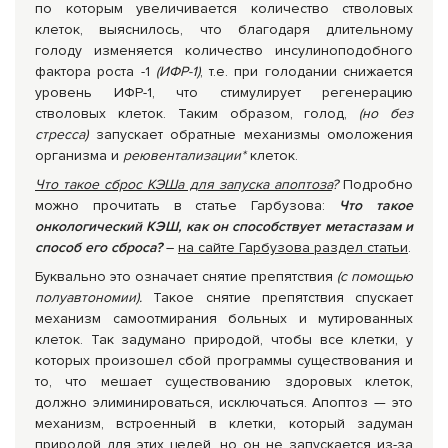
по которым увеличивается количество стволовых
клеток, выяснилось, что благодаря длительному
голоду изменяется количество инсулиноподобного
фактора роста -1
(ИФР-1)
, т.е. при голодании снижается
уровень ИФР-1, что стимулирует регенерацию
стволовых клеток. Таким образом, голод,
(но без
стресса)
запускает обратные механизмы омоложения
организма и
реювентализации*
клеток.
Что такое сброс КЭШа для запуска апоптоза
?
Подробно
можно прочитать в статье Гарбузова:
Что такое
онкологический КЭШ, как он способствует метастазам и
способ его сброса?
–
на сайте Гарбузова раздел статьи
.
Буквально это означает снятие препятствия
(с помощью
полуавтономии).
Такое снятие препятствия спускает
механизм самоотмирания больных и мутированных
клеток. Так задумано природой, чтобы все клетки, у
которых произошел сбой программы существования и
то, что мешает существованию здоровых клеток,
должно элиминироваться, исключаться. Апоптоз — это
механизм, встроенный в клетки, который задуман
природой для этих целей, но он не запускается из-за