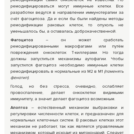
ремодифицироваться могут иммунные клетки. Все
разработки ведутся в направлении иммунотерапии за
счёт фагоцитоза. Да и если бы были найдены методы
ремодификации раковых клеток, то опухоль не
уменьшалось бы, а оставалась доброкачественной.
Фагоцитоз
– он может сработать
ремодифицированными макрофагами или путём
повреждения онкоклеток Т-киллерами. Но тогда
должны запуститься механизмы аутофагии. Чтобы
запустился фагоцитоз необходимо иммунные клетки
ремодифицировать в нормальные из М2 в М1
(поменять
фенотип)
.
Голод, но без стресса, очевидно, ослабляет
провоспаление, делает онкоклетки видимыми
иммунитету, а значит делает фагоцитоз возможным.
Апоптоз
– естественный механизм выбраковки и
регулировки численности клеток, и предназначен для
нормальных клеточных систем. В раковых клетках этот
механизм не работает, так как является управляемым
механизмом, который исходит из митохондрий. Следует