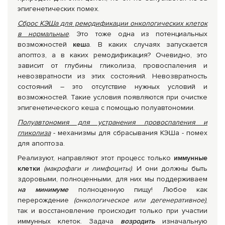
эпигенетических помех.
Сброс КЭШа для ремодификации онкологических клеток
в нормальные
. Это тоже одна из потенциальных
возможностей
кеш
а. В каких случаях запускается
апоптоз, а в каких ремодификация? Очевидно, это
зависит от глубины гликолиза, провоспаления и
невозвратности из этих состояний. Невозвратность
состояний – это отсутствие нужных условий и
возможностей. Такие условия появляются при очистке
эпигенетического кеша с помощью полуавтономии.
Полуавтономия для устранения провоспаления и
гликолиза
- механизмы для сбрасывания КЭШа - помех
для апоптоза.
Реализуют, направляют этот процесс только
иммунные
клетки
(макрофаги и лимфоциты)
. И они должны быть
здоровыми, полноценными, для них мы поддерживаем
на минимуме
полноценную пищу! Любое как
перерождение
(онкологическое или дегенеративное)
,
так и восстановление происходит только при участии
иммунных клеток. Задача
возродить
изначальную