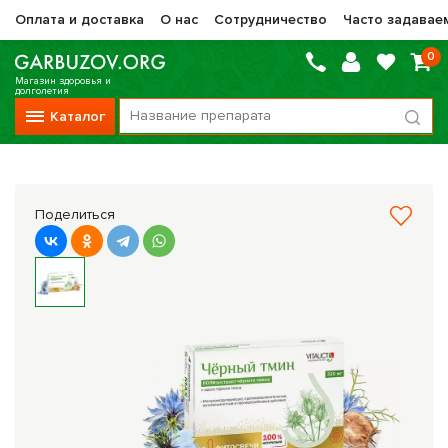
Оплата и доставка
О нас
Сотрудничество
Часто задавае
0
Магазин здоровья и
долголетия
Каталог
Вся продукция
Vitauct / Витаукт
Поделиться
Препараты НТК Жизненная Сила
Сашера-Мед
Оптисалт
МелМур
Препараты при онкологии
Прочие фитопрепараты