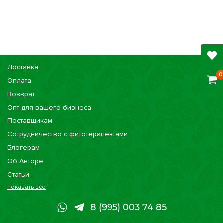
Доставка
0
Оплата
Возврат
Опт для вашего бизнеса
Поставщикам
Сотрудничество с фитотерапевтами
Блогерам
Об Авторе
Статьи
показать все
Консультации
Наши магазины
8 (995) 003 74 85
Сертификаты