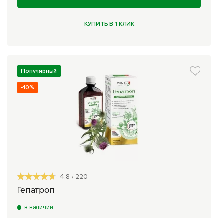
КУПИТЬ В 1 КЛИК
Популярный
-10%
4.8
/
220
Гепатроп
в наличии