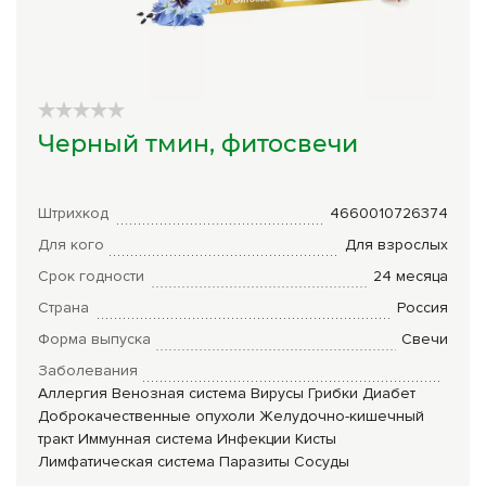
Сборы трав
Урбеч
Травяной чай
Черный тмин, фитосвечи
Специи
Крупы
Штрихкод
4660010726374
Натуральные растительные масла
Для кого
Для взрослых
Срок годности
24 месяца
Лечебные мази
Страна
Россия
Натуральное мыло
Форма выпуска
Свечи
Средства личной гигиены
Заболевания
Аллергия
Венозная система
Вирусы
Грибки
Диабет
Приборы лечебные
Доброкачественные опухоли
Желудочно-кишечный
тракт
Иммунная система
Инфекции
Кисты
Книги Гарбузова Г.А.
Лимфатическая система
Паразиты
Сосуды