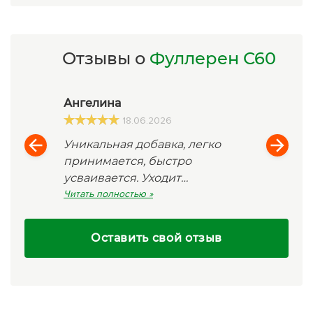
Отзывы о
Фуллерен С60
Ангелина
18.06.2026
Уникальная добавка, легко
принимается, быстро
усваивается. Уходит
хроническая усталость,
Читать полностью »
улучшилась работа ЖКТ. Дает
облегчите симптомов артрита,
Оставить свой отзыв
оказывает антивозрастной
уход за кожей! Покупайте! Не
пожалеете.