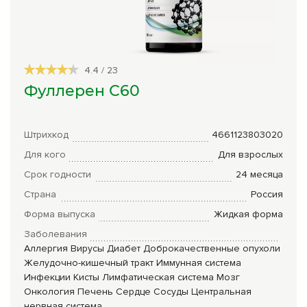
Сборы трав
Урбеч
4.4
/
23
Травяной чай
Фуллерен С60
Специи
Крупы
Штрихкод
4661123803020
Натуральные растительные масла
Для кого
Для взрослых
Срок годности
24 месяца
Лечебные мази
Страна
Россия
Натуральное мыло
Форма выпуска
Жидкая форма
Средства личной гигиены
Заболевания
Аллергия
Вирусы
Диабет
Доброкачественные опухоли
Приборы лечебные
Желудочно-кишечный тракт
Иммунная система
Инфекции
Кисты
Лимфатическая система
Мозг
Книги Гарбузова Г.А.
Онкология
Печень
Сердце
Сосуды
Центральная
нервная система