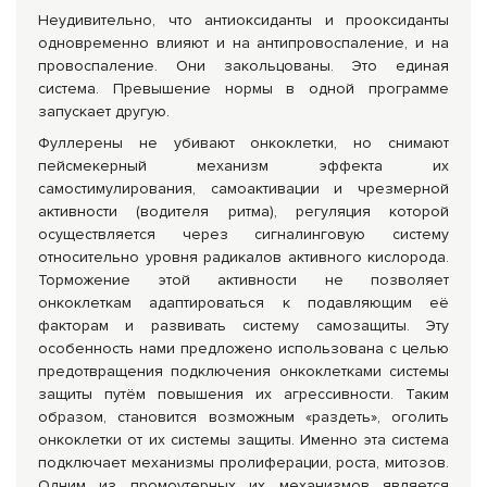
Неудивительно, что антиоксиданты и прооксиданты
одновременно влияют и на антипровоспаление, и на
провоспаление. Они закольцованы. Это единая
система. Превышение нормы в одной программе
запускает другую.
Фуллерены не убивают онкоклетки, но снимают
пейсмекерный механизм эффекта их
самостимулирования, самоактивации и чрезмерной
активности (водителя ритма), регуляция которой
осуществляется через сигналинговую систему
относительно уровня радикалов активного кислорода.
Торможение этой активности не позволяет
онкоклеткам адаптироваться к подавляющим её
факторам и развивать систему самозащиты. Эту
особенность нами предложено использована с целью
предотвращения подключения онкоклетками системы
защиты путём повышения их агрессивности. Таким
образом, становится возможным «раздеть», оголить
онкоклетки от их системы защиты. Именно эта система
подключает механизмы пролиферации, роста, митозов.
Одним из промоутерных их механизмов является