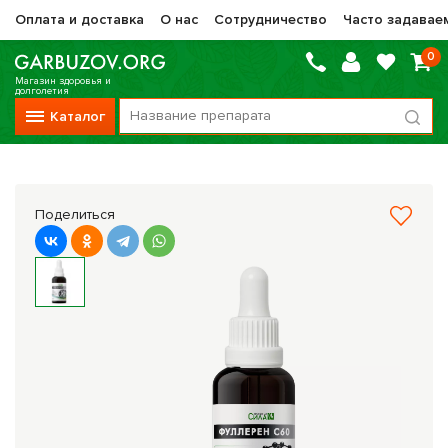
Оплата и доставка
О нас
Сотрудничество
Часто задавае
0
Магазин здоровья и
долголетия
Каталог
Вся продукция
Vitauct / Витаукт
Поделиться
Препараты НТК Жизненная Сила
Сашера-Мед
Оптисалт
МелМур
Препараты при онкологии
Прочие фитопрепараты