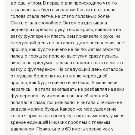
до еды утром. В первые дни происходило что то
странное, как будто иголочки бегают по голове,
голова стала легче, не стало головных болей.
Спать стала спокойнее. Затем разделывала
индейку и порезала руку, текла кровь, накапала на
ватку фуллерен и пластырем привязала к руке, на
следующий день не осталось даже воспаления, все
прошло, как будто ничего не было. Затем обожгла
палец о горящее полено, выступил сразу пузырь,
ничего не придумав, решила наложить на это место
ватку с фуллереном. На следующий день осталось
от пузыря белое пятно, но и оню‌ через дней
прошло, как будто ничего и не было. У меня веки
чесались. , я стала закапывать не разбавляя на веки
фуллереном, ну и конечно он волей неволей
попадал в глаза, пощипывало. Я читала с очками не
видела мелкие буквы. Каково же мое удивление,
когда я пришла на проверку к офтальмологу, у меня
зрение единица!!! Никаких проблем с глазным
давлением. Прикольно в 63 иметь зрение как у