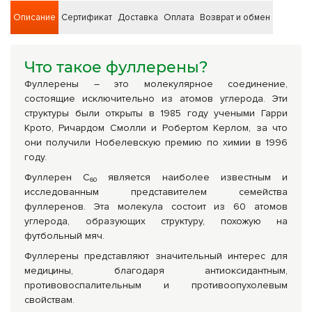
Описание
Сертификат
Доставка
Оплата
Возврат и обмен
Что такое фуллерены?
Фуллерены – это молекулярное соединение,
состоящие исключительно из атомов углерода. Эти
структуры были открыты в 1985 году учеными Гарри
Крото, Ричардом Смолли и Робертом Керлом, за что
они получили Нобелевскую премию по химии в 1996
году.
Фуллерен C₆₀ является наиболее известным и
исследованным представителем семейства
фуллеренов. Эта молекула состоит из 60 атомов
углерода, образующих структуру, похожую на
футбольный мяч.
Фуллерены представляют значительный интерес для
медицины, благодаря антиоксидантным,
противовоспалительным и противоопухолевым
свойствам.