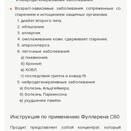
Возраст-зависимые заболевания сопряженные со
старением и истощением защитных организма:
1. диабет второго типа,
2. облысение,
3. аллергия,
4. омолаживание кожи, сдерживает старение,
5. атеросклероз,
6. лёгочные заболевания:
а) пневмония,
б) бронхит,
в) ХОБЛ,
г) последствия гриппа и ковид-19
5. нейродегенеративные заболевания:
а) болезнь Альцгеймера,
б) болезнь Паркинсона,
в) ухудшение памяти.
Инструкция по применению Фуллерена С60
Продукт представляет собой концентрат, который