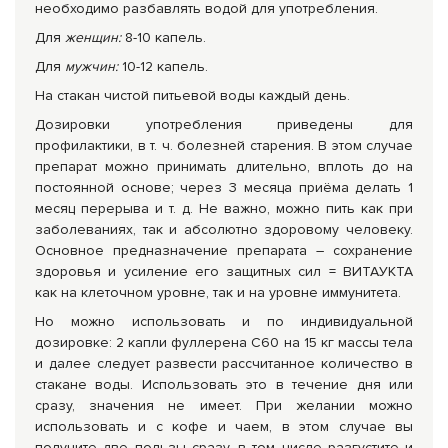
необходимо разбавлять водой для употребления.
Для
женщин:
8-10 капель.
Для
мужчин:
10-12 капель.
На стакан чистой питьевой воды каждый день.
Дозировки употребления приведены для
профилактики, в т. ч. болезней старения. В этом случае
препарат можно принимать длительно, вплоть до на
постоянной основе; через 3 месяца приёма делать 1
месяц перерыва и т. д. Не важно, можно пить как при
заболеваниях, так и абсолютно здоровому человеку.
Основное предназначение препарата – сохранение
здоровья и усиление его защитных сил = ВИТАУКТА
как на клеточном уровне, так и на уровне иммунитета.
Но можно использовать и по индивидуальной
дозировке: 2 капли фуллерена С60 на 15 кг массы тела
и далее следует развести рассчитанное количество в
стакане воды. Использовать это в течение дня или
сразу, значения не имеет. При желании можно
использовать и с кофе и чаем, в этом случае вы
получите две пользы сразу, в том числе разгустите и