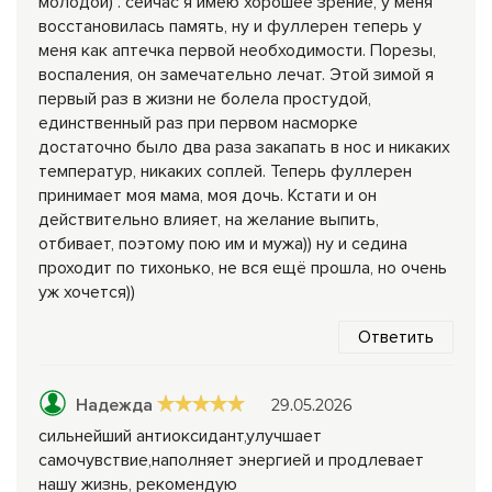
молодой) . сейчас я имею хорошее зрение, у меня
восстановилась память, ну и фуллерен теперь у
меня как аптечка первой необходимости. Порезы,
воспаления, он замечательно лечат. Этой зимой я
первый раз в жизни не болела простудой,
единственный раз при первом насморке
достаточно было два раза закапать в нос и никаких
температур, никаких соплей. Теперь фуллерен
принимает моя мама, моя дочь. Кстати и он
действительно влияет, на желание выпить,
отбивает, поэтому пою им и мужа)) ну и седина
проходит по тихонько, не вся ещё прошла, но очень
уж хочется))
Ответить
Надежда
29.05.2026
сильнейший антиоксидант,улучшает
самочувствие,наполняет энергией и продлевает
нашу жизнь, рекомендую