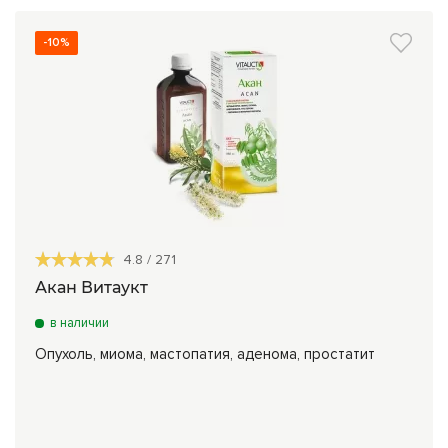
-10%
4.8
/
271
Акан Витаукт
в наличии
Опухоль, миома, мастопатия, аденома, простатит