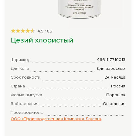
Сборы трав
Урбеч
4.5
/
86
Травяной чай
Цезий хлористый
Специи
Крупы
Штрихкод
4661117710013
Натуральные растительные масла
Для кого
Для взрослых
Срок годности
24 месяца
Лечебные мази
Страна
Россия
Натуральное мыло
Форма выпуска
Порошок
Средства личной гигиены
Заболевания
Онкология
Производитель
Приборы лечебные
ООО «Производственная Компания Лантан»
Книги Гарбузова Г.А.