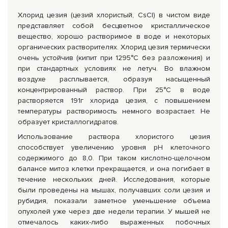
Хлорид цезия (цезий хлористый, CsCl) в чистом виде
представляет собой бесцветное кристаллическое
вещество, хорошо растворимое в воде и некоторых
органических растворителях. Хлорид цезия термически
очень устойчив (кипит при 1295°C без разложения) и
при стандартных условиях не летуч. Во влажном
воздухе расплывается, образуя насыщенный
концентрированный раствор. При 25°C в воде
растворяется 191г хлорида цезия, с повышением
температуры растворимость немного возрастает. Не
образует кристаллогидратов.
Использование раствора хлористого цезия
способствует увеличению уровня рН клеточного
содержимого до 8,0. При таком кислотно-щелочном
балансе митоз клетки прекращается, и она погибает в
течение нескольких дней. Исследования, которые
были проведены на мышах, получавших соли цезия и
рубидия, показали заметное уменьшение объема
опухолей уже через две недели терапии. У мышей не
отмечалось каких-либо выраженных побочных