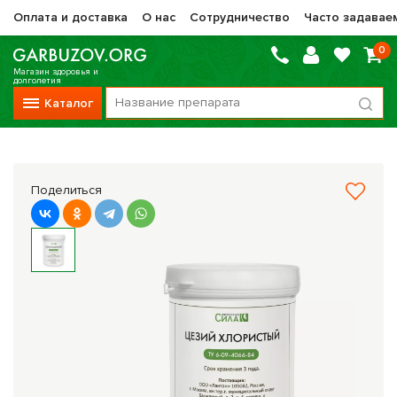
Оплата и доставка
О нас
Сотрудничество
Часто задавае
0
Магазин здоровья и
долголетия
Каталог
Вся продукция
Vitauct / Витаукт
Поделиться
Препараты НТК Жизненная Сила
Сашера-Мед
Оптисалт
МелМур
Препараты при онкологии
Прочие фитопрепараты