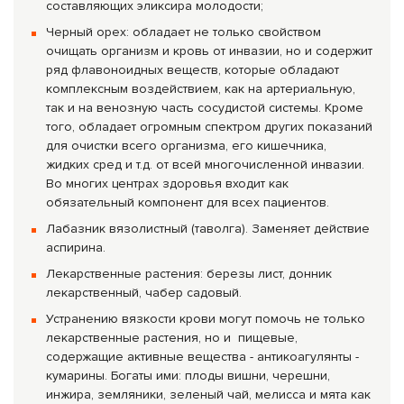
составляющих эликсира молодости;
Черный орех: обладает не только свойством
очищать организм и кровь от инвазии, но и содержит
ряд флавоноидных веществ, которые обладают
комплексным воздействием, как на артериальную,
так и на венозную часть сосудистой системы. Кроме
того, обладает огромным спектром других показаний
для очистки всего организма, его кишечника,
жидких сред и т.д. от всей многочисленной инвазии.
Во многих центрах здоровья входит как
обязательный компонент для всех пациентов.
Лабазник вязолистный (таволга). Заменяет действие
аспирина.
Лекарственные растения: березы лист, донник
лекарственный, чабер садовый.
Устранению вяз­кости крови могут помочь не только
лекарственные растения, но и пищевые,
содержащие активные вещества - антикоагулянты -
кумарины. Богаты ими: плоды вишни, черешни,
инжира, земляники, зеленый чай, мелисса и мята как