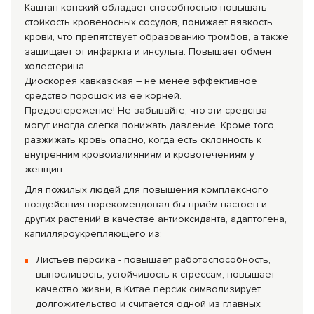
Каштан конский обладает способностью повышать
стойкость кровеносных сосудов, понижает вязкость
крови, что препятствует образованию тромбов, а также
защищает от инфаркта и инсульта. Повышает обмен
холестерина.
Диоскорея кавказская – не менее эффектив­ное
средство порошок из её корней.
Предостережение! Не забывайте, что эти средства
могут иногда слегка понижать давление. Кроме того,
разжижать кровь опасно, когда есть склонность к
внутренним кровоизлияниям и кровотечениям у
женщин.
Для пожилых людей для повышения комплексного
воздействия порекомендовал бы приём настоев и
других растений в качестве антиоксиданта, адаптогена,
капилляроукрепляющего из:
Листьев персика - повышает работоспособность,
выносливость, устойчивость к стрессам, повышает
качество жизни, в Китае персик символизирует
долгожительство и считается одной из главных