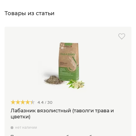
Товары из статьи
4.4
/
30
Лабазник вязолистный (таволги трава и
цветки)
нет наличии