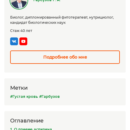
Сборы трав
Биолог, дипломированный фитотерапевт, нутрициолог,
Урбеч
кандидат биологических наук
Травяной чай
Стаж 40 лет
Специи
Крупы
Подробнее обо мне
Натуральные растительные масла
Лечебные мази
Натуральное мыло
Метки
#Густая кровь
#Гарбузов
Средства личной гигиены
Приборы лечебные
Оглавление
Книги Гарбузова Г.А.
1. О приеме аспирина