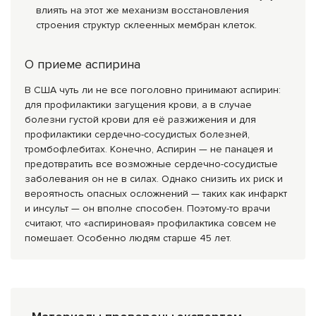
влиять на этот же механизм восстановления
строения структур склеенных мембран клеток.
О приеме аспирина
В США чуть ли не все поголовно принимают аспирин:
для профилактики загущения крови, а в случае
болезни густой крови для её разжижения и для
профилактики сердечно-сосудистых болез­ней,
тромбофлебитах. Конечно, Аспирин — не панацея и
предотвратить все возможные сердечно-сосудистые
заболевания он не в силах. Однако снизить их риск и
вероятность опасных осложнений — таких как инфаркт
и ин­сульт — он вполне способен. Поэтому-то врачи
счита­ют, что «аспириновая» профилактика совсем не
по­мешает. Особенно людям старше 45 лет.