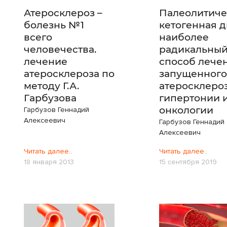
Атеросклероз –
Палеолитиче
болезнь №1
кетогенная д
всего
наиболее
человечества.
радикальны
лечение
способ лече
атеросклероза по
запущенного
методу Г.А.
атеросклероз
Гарбузова
гипертонии 
онкологии
Гарбузов Геннадий
Алексеевич
Гарбузов Геннадий
Алексеевич
Читать далее..
Читать далее..
18 января 2013
15 сентября 2019