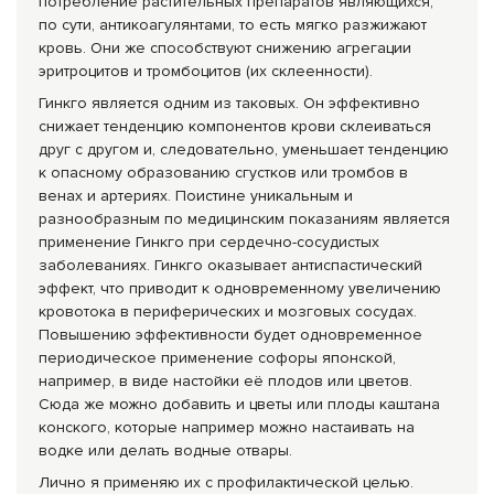
потребление растительных препаратов являющихся,
по сути, антикоагулянтами, то есть мягко разжижают
кровь. Они же способствуют снижению агрегации
эритроцитов и тромбоцитов (их склеенности).
Гинкго является одним из таковых. Он эффективно
снижает тенденцию компонентов крови склеиваться
друг с другом и, следовательно, уменьшает тенденцию
к опасному образованию сгустков или тромбов в
венах и артериях. Поистине уникальным и
разнообразным по медицинским показаниям является
применение Гинкго при сердечно-сосудистых
заболеваниях. Гинкго оказывает антиспастический
эффект, что приводит к одновременному увеличению
кровотока в периферических и мозговых сосудах.
Повышению эффективности будет одновременное
периодическое применение софоры японской,
например, в виде настойки её плодов или цветов.
Сюда же можно добавить и цветы или плоды каштана
конского, которые например можно наста­ивать на
водке или делать водные отвары.
Лично я применяю их с профилактической целью.