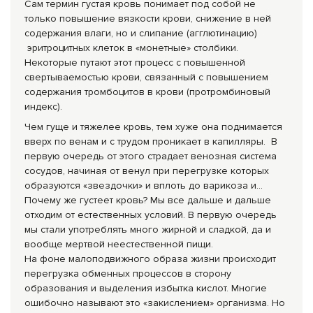
Сам термин густая кровь понимает под собой не
только повышение вязкости крови, снижение в ней
содержания влаги, но и слипание (агглютинацию)
эритроцитных клеток в «монетные» столбики.
Некоторые путают этот процесс с повышенной
свертываемостью крови, связанный с повышением
содержания тромбоцитов в крови (протромбиновый
индекс).
Чем гуще и тяжелее кровь, тем хуже она поднимается
вверх по венам и с трудом проникает в ка­пилляры. В
первую очередь от этого страдает венозная система
сосудов, начиная от венул при перегрузке которых
образуются «звездочки» и вплоть до варикоза и…
Почему же густеет кровь? Мы все дальше и дальше
отходим от естественных условий. В первую очередь
мы стали употреблять много жирной и сладкой, да и
вообще мертвой неестественной пищи.
На фоне малоподвижного образа жизни происходит
перегрузка обменных процессов в сторону
образования и выделения избытка кислот. Многие
ошибочно называют это «закислением» организма. Но