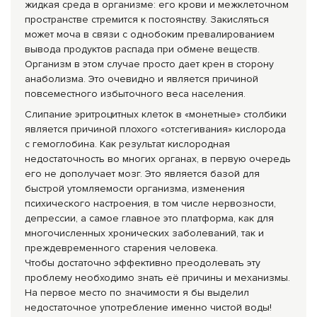
жидкая среда в организме: его крови и межклеточном
пространстве стремится к постоянству. Закисляться
может моча в связи с однобоким превалированием
вывода продуктов распада при обмене веществ.
Организм в этом случае просто дает крен в сторону
анаболизма. Это очевидно и является причиной
повсеместного избыточного веса населения.
Слипание эритроцитных клеток в «монетные» столбики
является причиной плохого «отстегивания» кислорода
с гемоглобина. Как результат кислородная
недостаточность во многих органах, в первую очередь
его не дополучает мозг. Это является базой для
быстрой утомляемости организма, изменения
психического настроения, в том числе нервозности,
депрессии, а самое главное это платформа, как для
многочисленных хронических заболеваний, так и
преждевременного старения человека.
Чтобы достаточно эффективно преодолевать эту
проблему необходимо знать её причины и механизмы.
На первое место по значимости я бы выделил
недостаточное употребление именно чистой воды!