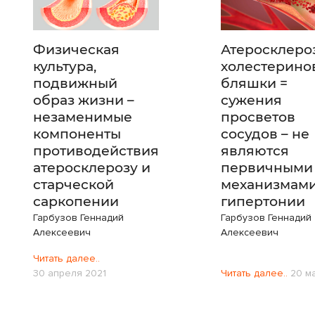
Физическая
Атеросклероз
культура,
холестерино
подвижный
бляшки =
образ жизни –
сужения
незаменимые
просветов
компоненты
сосудов – не
противодействия
являются
атеросклерозу и
первичными
старческой
механизмам
саркопении
гипертонии
Гарбузов Геннадий
Гарбузов Геннадий
Алексеевич
Алексеевич
Читать далее..
30 апреля 2021
Читать далее..
20 м