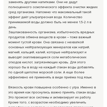
заменять другими напитками. Они не дадут
полноценного осмотического эффекта очистки жидких
сред организма. Напомню что максимальный такой
эффект даёт ультрапресная вода. Количество
принимаемой воды должно быть не менее 1,5-2 л в
день.
Зашлакованность организма, избыточность вредных
продуктов обмена веществ в крови – тоже важный
момент густой крови. Она связана с нехваткой
основных нейтрализующих минералов как натрий,
магний, кальций, калий, которые нейтрализуют и
выводят скапливающиеся соли метаболических
отходов кислот, загрязняющих кровь. Для этого
хорошо бы в воду на каждый стакан воды добавлять
по одной щепотке морской соли. А еще более
эффективно её применять в виде приёма под язык.
Вязкость крови повыше­на особенно с утра. Именно в
это время как проснулись важно принять стакан воды.
Это промоет все системы и активизирует их работу.
Кроме того, с возрастом необходимо увеличить