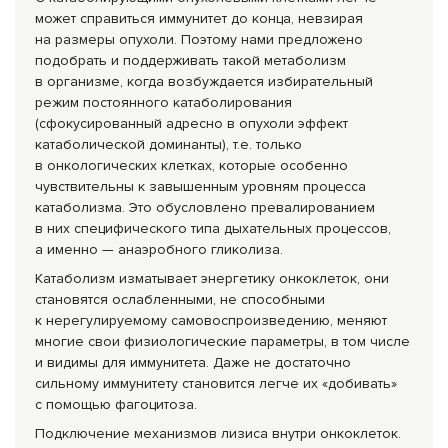
может справиться иммунитет до конца, невзирая
на размеры опухоли. Поэтому нами предложено
подобрать и поддерживать такой метаболизм
в организме, когда возбуждается избирательный
режим постоянного катаболирования
(сфокусированный адресно в опухоли эффект
катаболической доминанты), т.е. только
в онкологических клетках, которые особенно
чувствительны к завышенным уровням процесса
катаболизма. Это обусловлено превалированием
в них специфического типа дыхательных процессов,
а именно — анаэробного гликолиза.
Катаболизм изматывает энергетику онкоклеток, они
становятся ослабленными, не способными
к нерегулируемому самовоспроизведе
нию, меняют
многие свои физиологические параметры, в том числе
и видимы для иммунитета. Даже не достаточно
сильному иммунитету становится легче их «добивать»
с помощью фагоцитоза.
Подключение механизмов лизиса внутри онкоклеток.