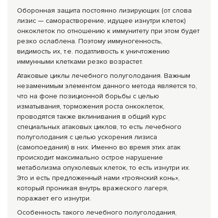
Оборонная защита постоянно лизирующих (от слова
лизис — саморастворение, идущее изнутри клеток)
онкоклеток по отношению к иммунитету при этом будет
резко ослаблена. Поэтому иммуногенность,
видимость их, т.е. податливость к уничтожению
иммунными клетками резко возрастет.
Атаковые циклы лечебного полуголодания. Важным
незаменимым элементом данного метода является то,
что на фоне позиционной борьбы с целью
изматывания, торможения роста онкоклеток,
проводятся также вклинивания в общий курс
специальных атаковых циклов, то есть лечебного
полуголодания с целью ускорения лизиса
(самопоедания) в них. Именно во время этих атак
происходит максимально острое нарушение
метаболизма опухолевых клеток, то есть изнутри их.
Это и есть предложенный нами «троянский конь»,
который проникая внутрь вражеского лагеря,
поражает его изнутри.
Особенность такого лечебного полуголодания,