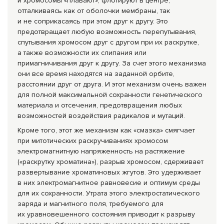
и хромосомы «плавают», флотируют в центре,
отталкиваясь как от оболочки мембраны, так
и не соприкасаясь при этом друг к другу. Это
предотвращает любую возможность перепутывания,
спутывания хромосом друг с другом при их раскрутке,
а также возможности их слипания или
примагничивания друг к другу. За счет этого механизма
они все время находятся на заданной орбите,
расстоянии друг от друга. И этот механизм очень важен
для полной максимальной сохранности генетического
материала и отсечения, предотвращения любых
возможностей воздействия радикалов и мутаций.
Кроме того, этот же механизм как «смазка» смягчает
при митотических раскручиваниях хромосом
электромагнитную напряженность на растяжение
(«раскрутку хроматина»), разрыв хромосом, сдерживает
развертывание хроматиновых жгутов. Это удерживает
в них электромагнитное равновесие и оптимум среды
для их сохранности. Утрата этого электростатическ
ого
заряда и магнитного поля, требуемого для
их уравновешенного состояния приводит к разрыву