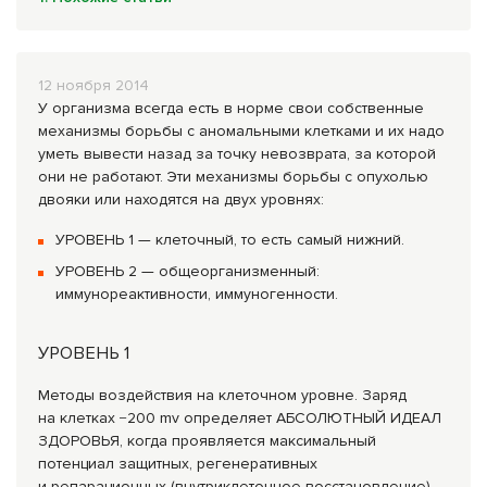
Комплексные программы лечения
12 ноября 2014
У организма всегда есть в норме свои собственные
механизмы борьбы с аномальными клетками и их надо
уметь вывести назад за точку невозврата, за которой
они не работают. Эти механизмы борьбы с опухолью
двояки или находятся на двух уровнях:
УРОВЕНЬ 1 — клеточный, то есть самый нижний.
УРОВЕНЬ 2 — общеорганизменны
й:
иммунореактивнос
ти, иммуногенности.
УРОВЕНЬ 1
Методы воздействия на клеточном уровне. Заряд
на клетках −200 mv определяет АБСОЛЮТНЫЙ ИДЕАЛ
ЗДОРОВЬЯ, когда проявляется максимальный
потенциал защитных, регенеративных
и репарационных (внутриклеточное восстановление)