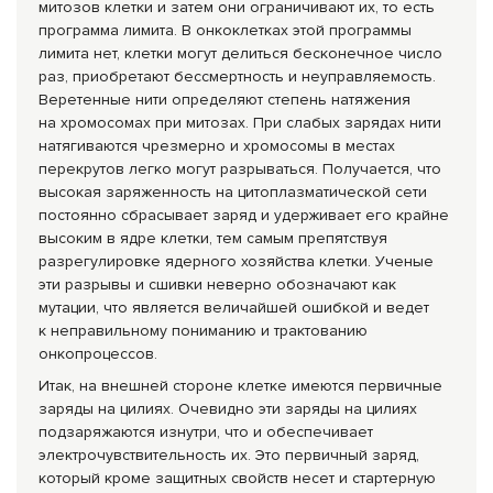
митозов клетки и затем они ограничивают их, то есть
программа лимита. В онкоклетках этой программы
лимита нет, клетки могут делиться бесконечное число
раз, приобретают бессмертность и неуправляемость.
Веретенные нити определяют степень натяжения
на хромосомах при митозах. При слабых зарядах нити
натягиваются чрезмерно и хромосомы в местах
перекрутов легко могут разрываться. Получается, что
высокая заряженность на цитоплазматическ
ой сети
постоянно сбрасывает заряд и удерживает его крайне
высоким в ядре клетки, тем самым препятствуя
разрегулировке ядерного хозяйства клетки. Ученые
эти разрывы и сшивки неверно обозначают как
мутации, что является величайшей ошибкой и ведет
к неправильному пониманию и трактованию
онкопроцессов.
Итак, на внешней стороне клетке имеются первичные
заряды на цилиях. Очевидно эти заряды на цилиях
подзаряжаются изнутри, что и обеспечивает
электрочувствите
льность их. Это первичный заряд,
который кроме защитных свойств несет и стартерную