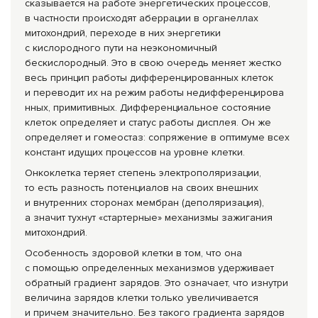
сказывается на работе энергетических процессов,
в частности происходят аберрации в органеллах
митохондрий, переходе в них энергетики
с кислородного пути на неэкономичный
бескислородный. Это в свою очередь меняет жестко
весь принцип работы дифференцированн
ых клеток
и переводит их на режим работы недифференцирова
нных, примитивных. Дифференциальное состояние
клеток определяет и статус работы дисплея. Он же
определяет и гомеостаз: сопряжение в оптимуме всех
констант идущих процессов на уровне клетки.
Онкоклетка теряет степень электрополяризац
ии,
то есть разность потенциалов на своих внешних
и внутренних сторонах мембран (деполяризация),
а значит тухнут «стартерные» механизмы зажигания
митохондрий.
Особенность здоровой клетки в том, что она
с помощью определенных механизмов удерживает
обратный градиент зарядов. Это означает, что изнутри
величина зарядов клетки только увеличивается
и причем значительно. Без такого градиента зарядов