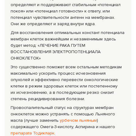
определяют и поддерживают стабильным «потенциал
покоя» или «потенциал готовности» к ответу, или
потенциал чувствительности антенн на мембранах.
Они же определяют и заряд внутри ядра.
Для восстановления оптимальных констант потенциала
мембран клеток важнейшим и незаменимым здесь
будет метод: «ЛЕЧЕНИЕ РАКА ПУТЕМ
ВОССТАНОВЛЕНИЯ ЭЛЕКТРОПОТЕНЦИАЛ
А
ОНКОКЛЕТОК»
Это существенно поможет всем остальным методикам
максимально ускорить процесс исчезновения
опухолей и эффективно перевести онкологические
клетки в режим здоровых клеток или постепенному
их исчезновению, а в последующем резко снизит
степень рецидивирования болезни.
Провоспалительны
й статус на структурах мембран
онкоклеток можно устранять с помощью Льняного
масла (лучше заменить
урбечом льняным
)
содержащего Омега-3-кислоту, Аспирина и нашего
препарата Тодикларк
.