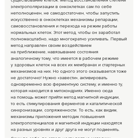
существование клеток. Метод восстановления степени
электрополяризац
ии в онкоклетках сам по себе
неполноценен, не самодостаточен, чтобы запустить
искусственно в онкоклетках механизмы репарации,
самовосстановлен
ия и перехода на режим работы
нормальных клеток. Этот метод, чтобы он заработал
полномасштабно, надо многократно усиливать. Первый
метод направлен своим воздействием
на приближение, навязывание состояния
аналогичному тому, что имеется в рабочем режиме
у здоровых клеток на всех их мембранах и стартерных
механизмов на них. Но одного этого оказывается тоже
не достаточно! Нужно «завести», активировать
одновременно всю ферментную систему, и именно ту,
которая находится в митохондриях. Именно сюда
на помощь может прийти метод магнитной индукции,
то есть стимулирования ферментов и каталитической
синхронизации, сопряженности. То есть, как видим,
механизмы приложения методик повышения
электропотенциал
ов и магнитной индукции находятся
на разных уровнях и друг друга не могут подменять.