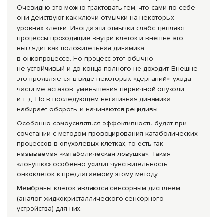
Очевидно это можно трактовать тем, что сами по себе
они действуют как ключи-отмычки на некоторых
уровнях клетки. Иногда эти отмычки слабо цепляют
процессы проходящие внутри клеток и внешне это
выглядит как положительная динамика
в онкопроцессе. Но процесс этот обычно
не устойчивый и до конца полного не доходит. Внешне
это проявляется в виде некоторых «дерганий», ухода
части метастазов, уменьшения первичной опухоли
и т. д. Но в последующем негативная динамика
набирает обороты и начинаются рецидивы.
Особенно самоусиляться эффективность будет при
сочетании с методом провоцирования катаболических
процессов в опухолевых клетках, то есть так
называемая «катаболическая ловушка». Такая
«ловушка» особенно усилит чувствительность
онкоклеток к предлагаемому этому методу.
Мембраны клеток являются сенсорным дисплеем
(аналог жидкокристалличе
ского сенсорного
устройства) для них.