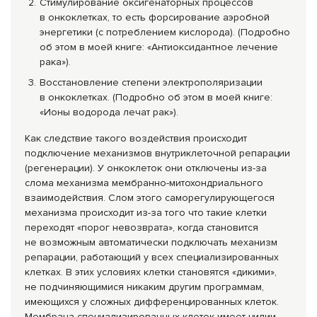
Стимулирование оксигенаторных процессов
в онкоклетках, то есть форсирование аэробной
энергетики (с потреблением кислорода). (Подробно
об этом в моей книге: «Антиоксидантное лечение
рака»).
Восстановление степени электрополяризац
ии
в онкоклетках. (Подробно об этом в моей книге:
«Ионы водорода лечат рак»).
Как следствие такого воздействия происходит
подключение механизмов внутриклеточной репарации
(регенерации). У онкоклеток они отключены из-за
слома механизма мембранно-митохо
ндриального
взаимодействия. Слом этого саморегулирующег
ося
механизма происходит из-за того что такие клетки
переходят «порог невозврата», когда становится
не возможным автоматически подключать механизм
репарации, работающий у всех специализированн
ых
клетках. В этих условиях клетки становятся «дикими»,
не подчиняющимися никаким другим программам,
имеющихся у сложных дифференцированн
ых клеток.
Мембрана специализированн
ых клеток имеет цилии,