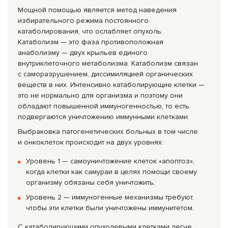
Мощной помощью является метод наведения
избирательного режима постоянного
катаболирования, что ослабляет опухоль.
Катаболизм — это фаза противоположная
анаболизму — двух крыльев единого
внутриклеточного метаболизма. Катаболизм связан
с саморазрушением, диссимиляцией органических
веществ в них. Интенсивно катаболирующие клетки —
это не нормально для организма и поэтому они
обладают повышенной иммуногенностью, то есть
подвергаются уничтожению иммунными клетками.
Выбраковка патогенетических больных в том числе
и онкоклеток происходит на двух уровнях:
Уровень 1 — самоуничтожение клеток «апоптоз»,
когда клетки как самураи в целях помощи своему
организму обязаны себя уничтожить;
Уровень 2 — иммуногенные механизмы требуют,
чтобы эти клетки были уничтожены иммунитетом.
С катаболирующими опухолевыми клетками легче