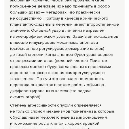
экстрактам. Конечно, чтобы они проявляли своё
полноценное действие их надо принимать в особо
больших дозах — мегадозах, что практически
не осуществимо. Поэтому в качестве химического
плана антиоксиданты в лечении имеют второстепенное
значение. Основной удар в лечении направлен
на электрофизическо
м уровне. Задача антиоксидантов
в идеале индуцировать механизмы апоптоза
(естественное регулируемое отмирание клеток)
до такой степени, когда апоптоз будет уравновешен
с процессами митозов (делений клеток). При этом
процессы митозов будут согласованы с процессами
апоптоза согласно законам саморегулируемог
о
тканегенеза. По сути это означает возможность
перевода онкоклеток в режим работы обычных
дифференцированн
ых клеток (это задача
оксигенаторов).
Степень агрессивности опухоли определяется
не только сломом механизмов тканегенеза, которые
обуславливает межклеточные взаимоотношения
и торможение роста клеток с корректировкой