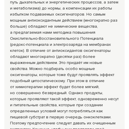
путь дыхательных и энергетических процессов, а затем
и метаболизма) до нормы, а компенсации их работы
избытком подаваемых оксигенаторов. Но самым
мощным антиоксидантным действием (многократно раз
больше) обладают не химические вещества,
а предлагаемая нами методика повышения
Окислительно-Вос
становительного Потенциала
(редокс-потенциа
ла и электрозаряда на мембранах
клеток). В отличие от антиоксидантов оксигенаторы
обладают многократно (десятки раз) более
выраженным действием. Это придаёт им новые
свойства. Можно подбирать особо мощные
оксигенаторы, которые тоже будут проявлять эффект
подобный цитостатическому
. При этом в отличие
от химиотерапии эффект будет более мягкий,
но совершенно безвредный. Однако продукты,
которые проявляют такой эффект, одновременно несут
и питательные свойства, которые при создании
определенных условий могут потребляться как
пищевой субстрат в первую очередь онкоклетками.
Поэтому предпочтение следует давать их очищенным