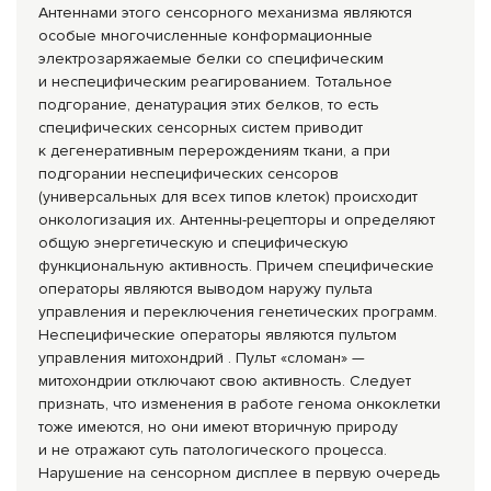
Антеннами этого сенсорного механизма являются
особые многочисленные конформационные
электрозаряжаемы
е белки со специфическим
и неспецифическим реагированием. Тотальное
подгорание, денатурация этих белков, то есть
специфических сенсорных систем приводит
к дегенеративным перерождениям ткани, а при
подгорании неспецифических сенсоров
(универсальных для всех типов клеток) происходит
онкологизация их. Антенны-рецептор
ы и определяют
общую энергетическую и специфическую
функциональную активность. Причем специфические
операторы являются выводом наружу пульта
управления и переключения генетических программ.
Неспецифические операторы являются пультом
управления митохондрий . Пульт «сломан» —
митохондрии отключают свою активность. Следует
признать, что изменения в работе генома онкоклетки
тоже имеются, но они имеют вторичную природу
и не отражают суть патологического процесса.
Нарушение на сенсорном дисплее в первую очередь