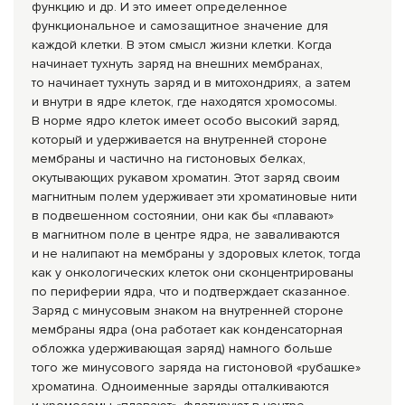
функцию и др. И это имеет определенное
функциональное и самозащитное значение для
каждой клетки. В этом смысл жизни клетки. Когда
начинает тухнуть заряд на внешних мембранах,
то начинает тухнуть заряд и в митохондриях, а затем
и внутри в ядре клеток, где находятся хромосомы.
В норме ядро клеток имеет особо высокий заряд,
который и удерживается на внутренней стороне
мембраны и частично на гистоновых белках,
окутывающих рукавом хроматин. Этот заряд своим
магнитным полем удерживает эти хроматиновые нити
в подвешенном состоянии, они как бы «плавают»
в магнитном поле в центре ядра, не заваливаются
и не налипают на мембраны у здоровых клеток, тогда
как у онкологических клеток они сконцентрированы
по периферии ядра, что и подтверждает сказанное.
Заряд с минусовым знаком на внутренней стороне
мембраны ядра (она работает как конденсаторная
обложка удерживающая заряд) намного больше
того же минусового заряда на гистоновой «рубашке»
хроматина. Одноименные заряды отталкиваются