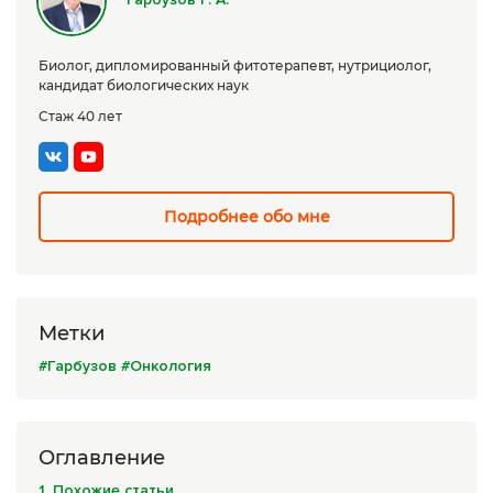
Сборы трав
Биолог, дипломированный фитотерапевт, нутрициолог,
Урбеч
кандидат биологических наук
Травяной чай
Стаж 40 лет
Специи
Крупы
Подробнее обо мне
Натуральные растительные масла
Лечебные мази
Натуральное мыло
Метки
#Гарбузов
#Онкология
Средства личной гигиены
Приборы лечебные
Оглавление
Книги Гарбузова Г.А.
1. Похожие статьи