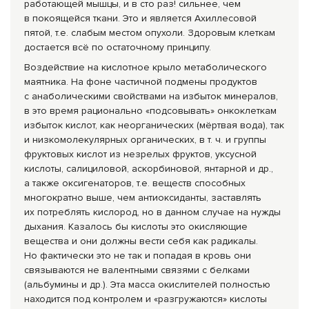
работающей мышцы, и в сто раз! сильнее, чем
в покоящейся ткани. Это и является Ахиллесовой
пятой, т.е. слабым местом опухоли. Здоровым клеткам
достается всё по остаточному принципу.
Воздействие на кислотное крыло метаболического
маятника. На фоне частичной подмены продуктов
с анаболическими свойствами на избыток минералов,
в это время рационально «подсовывать» онкоклеткам
избыток кислот, как неорганических (мёртвая вода), так
и низкомолекулярны
х органических, в т. ч. и группы
фруктовых кислот из незрелых фруктов, уксусной
кислоты, салициловой, аскорбиновой, янтарной и др.,
а также оксигенаторов, т.е. веществ способных
многократно выше, чем антиоксиданты, заставлять
их потреблять кислород, но в данном случае на нужды
дыхания. Казалось бы кислоты это окисляющие
вещества и они должны вести себя как радикалы.
Но фактически это не так и попадая в кровь они
связываются не валентными связями с белками
(альбумины и др.). Эта масса окислителей полностью
находится под контролем и «разгружаются» кислоты