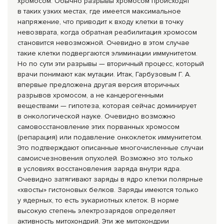
хромосом. Обычно разрывы хромосом происходят
в таких узких местах, где имеется максимальное
напряжение, что приводит к входу клетки в точку
невозврата, когда обратная реабилитация хромосом
становится невозможной. Очевидно в этом случае
такие клетки подвергаются элиминации иммунитетом.
Но по сути эти разрывы — вторичный процесс, который
врачи понимают как мутации. Итак, Гарбузовым Г. А.
впервые предложена другая версия вторичных
разрывов хромосом, а не канцерогенными
веществами — гипотеза, которая сейчас доминирует
в онкологической науке. Очевидно возможно
самовосстановлен
ие этих порванных хромосом
(репарация) или подавление онкоклеток иммунитетом.
Это подтверждают описанные многочисленные случаи
самоисчезновения опухолей. Возможно это только
в условиях восстановления заряда внутри ядра.
Очевидно затягивают заряды в ядро клетки полярные
«хвосты» гистоновых белков. Заряды имеются только
у ядерных, то есть эукариотных клеток. В норме
высокую степень электрозарядов определяет
активность митохондрий. Эти же митохондрии