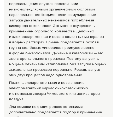
перенасыщения опухоли простейшими
низкомолекулярны
ми органическими кислотами,
параллельно необходимо вести стимулирование
запуска дыхательных механизмов потребления
кислорода онкоклеткой. Это можно осуществить
применением огромного количества щелочных
и электрозаряженны
х и восстановленных минералов
в водных растворах. Причем предлагается особая
группа столбовых минералов преимущественно
в форме бикарбонатов. Дыхание и катаболизм — это
две стороны единого процесса. Поэтому запустить
мощные механизмы катаболизма без запуска мощных
дыхательных процессов нереально. Решать запуск
этих двух процессов надо одновременно.
Поднять электропотенциал и восстановить
электромагнитный каркас онкоклеток можно
и с помощью люстры Чижевского или ионизаторов
воздуха.
Для помощи поднятия редокс-потенциал
а
дополнительно предлагается подбор и применение