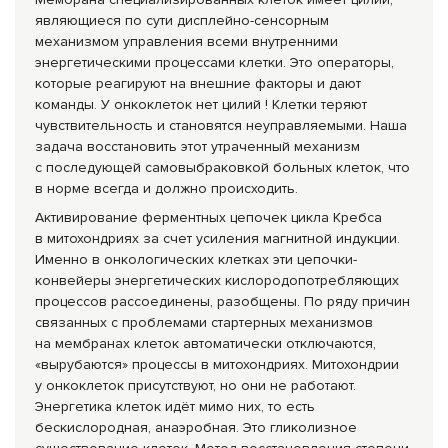
являющиеся по сути дисплейно-сенсор
ным
механизмом управления всеми внутренними
энергетическими процессами клетки. Это операторы,
которые реагируют на внешние факторы и дают
команды. У онкоклеток нет цилий ! Клетки теряют
чувствительность и становятся неуправляемыми. Наша
задача восстановить этот утраченный механизм
с последующей самовыбраковкой больных клеток, что
в норме всегда и должно происходить.
Активирование ферментных цепочек цикла Кребса
в митохондриях за счет усиления магнитной индукции.
Именно в онкологических клетках эти цепочки-
конвейер
ы энергетических кислородопотребл
яющих
процессов рассоединены, разобщены. По ряду причин
связанных с проблемами стартерных механизмов
на мембранах клеток автоматически отключаются,
«вырубаются» процессы в митохондриях. Митохондрии
у онкоклеток присутствуют, но они не работают.
Энергетика клеток идёт мимо них, то есть
бескислородная, анаэробная. Это гликолизное