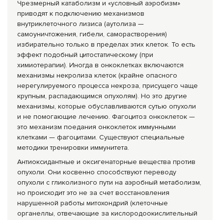
Чрезмерный катаболизм и «условный аэробизм»
приводят к подключению механизмов
внутриклеточного лизиса (аутолиза —
самоуничтожения, гибели, саморастворения)
избирательно только в пределах этих клеток. То есть
эффект подобный цитостатическому (при
химиотерапии). Иногда в онкоклетках включаются
механизмы некролиза клеток (крайне опасного
нерегулируемого процесса некроза, присущего чаще
крупным, распадающимся опухолям). Но это другие
механизмы, которые обуславливаются сутью опухоли
и не помогающие лечению. Фагоцитоз онкоклеток —
это механизм поедания онкоклеток иммунными
клетками — фагоцитами. Существуют специальные
методики тренировки иммунитета.
Антиоксидантные и оксигенаторные вещества против
опухоли. Они косвенно способствуют переводу
опухоли с гликолизного пути на аэробный метаболизм,
но происходит это не за счет восстановления
нарушенной работы митохондрий (клеточные
органеллы, отвечающие за кислородоокислит
ельный