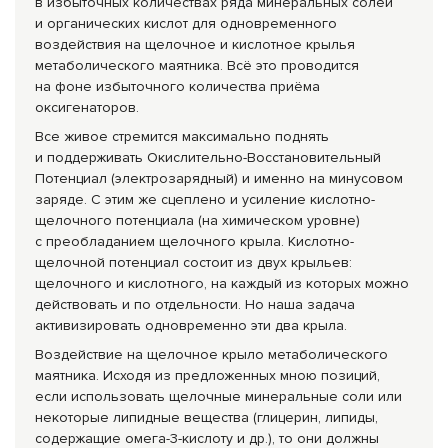
в избыточных количествах ряда минеральных солей
и органических кислот для одновременного
воздействия на щелочное и кислотное крылья
метаболического маятника. Всё это проводится
на фоне избыточного количества приёма
оксигенаторов.
Все живое стремится максимально поднять
и поддерживать Окислительно-Вос
становительный
Потенциал (электрозарядный
) и именно на минусовом
заряде. С этим же сцеплено и усиление кислотно-
щелочно
го потенциала (на химическом уровне)
с преобладанием щелочного крыла. Кислотно-
щелочно
й потенциал состоит из двух крыльев:
щелочного и кислотного, на каждый из которых можно
действовать и по отдельности. Но наша задача
активизировать одновременно эти два крыла.
Воздействие на щелочное крыло метаболического
маятника. Исходя из предложенных мною позиций,
если использовать щелочные минеральные соли или
некоторые липидные вещества (глицерин, липиды,
содержащие омега-3-кислоту и др.), то они должны