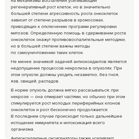
на механизмы воспаления усиливающий
регенеративный рост клеток, но в значительно
большей степени агрессивность роста онкоклеток
зависит от степени разрывов в хромосомах,
приводящих к отключению программ регулировки
митозов. Определенную помощь в сдерживании роста
онкоклеток окажут противовоспалите
льные методики,
но в большей степени важны методы
по самоуничтожению таких клеток.
Не менее значимой задачей антиоксидантов является
недопущение процессов некролиза в опухолях. При
этом опухоли должны уходить незаметно, без гноя,
язв, свищей, распадов.
В норме опухоль должна мягко рассасываться; при
некрозе — она отмирает частями, но обычно при этом
стимулируется рост молодых периферийных клонов
онкоклеток и рост бесконечно продолжается.
В последнем случае происходит только дальнейшее
истощение иммунитета и интоксикация всего
организма.
Антиоксидантные оксигенаторы также усиливают