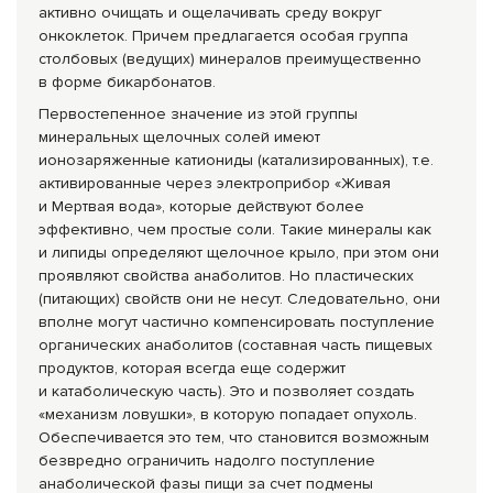
активно очищать и ощелачивать среду вокруг
онкоклеток. Причем предлагается особая группа
столбовых (ведущих) минералов преимущественно
в форме бикарбонатов.
Первостепенное значение из этой группы
минеральных щелочных солей имеют
ионозаряженные катиониды (катализированны
х), т.е.
активированные через электроприбор «Живая
и Мертвая вода», которые действуют более
эффективно, чем простые соли. Такие минералы как
и липиды определяют щелочное крыло, при этом они
проявляют свойства анаболитов. Но пластических
(питающих) свойств они не несут. Следовательно, они
вполне могут частично компенсировать поступление
органических анаболитов (составная часть пищевых
продуктов, которая всегда еще содержит
и катаболическую часть). Это и позволяет создать
«механизм ловушки», в которую попадает опухоль.
Обеспечивается это тем, что становится возможным
безвредно ограничить надолго поступление
анаболической фазы пищи за счет подмены