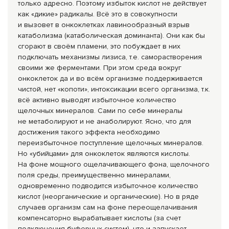
только адресно. Поэтому избыток кислот не действует
как «дикие» радикалы. Всё это в совокупности
и вызовет в онкоклетках лавинообразный взрыв
катаболизма (катаболическая доминанта). Они как бы
сгорают в своём пламени, это побуждает в них
подключать механизмы лизиса, т.е. саморастворения
своими же ферментами. При этом среда вокруг
онкоклеток да и во всём организме поддерживается
чистой, нет «копоти», интоксикации всего организма, т.к.
всё активно выводят избыточное количество
щелочных минералов. Сами по себе минералы
не метаболируют и не анаболируют. Ясно, что для
достижения такого эффекта необходимо
переизбыточное поступление щелочных минералов.
Но «убийцами» для онкоклеток являются кислоты.
На фоне мощного ощелачивающего фона, щелочного
поля среды, преимущественно минералами,
одновременно подводится избыточное количество
кислот (неорганические и органические). Но в ряде
случаев организм сам на фоне переощелачивания
компенсаторно вырабатывает кислоты (за счет
подключения буферных систем), что и запускает