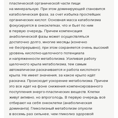
пластической органической части пищи
на минеральную. При этом доминирующей становится
катаболическая фаза, за счет избытка простейших
органических кислот. Основная масса катаболизма
фокусируется в онкоклетках, что и бьет по ним
в первую очередь. Причем компенсация
анаболической фазы может осуществляться
достаточно долго, многие месяцы (конечно
не беспрерывно), при этом сохраняется очень высокий
уровень кислотно-щелочно
го потенциала
и напряженности метаболизма. Усиливая работу
щелочного крыла метаболизма, тем самым
автоматически раскачивается и работа кислотного
крыла. Не имеет значения, за какое крыло идёт
раскачка. Происходит ускорение метаболизма. Причем
это все идет на фоне снижения компенсированног
о
поступления энерго-пластичес
ких веществ. Клетки
живут активно, но впроголодь. В первую очередь всё
отбирают на себя онкоклетки (анаболическая
доминанта). Гликолизный метаболизм опухоли
в восемь раз сильнее, чем гликолиз здоровой