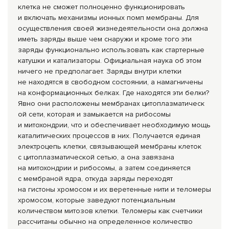
клетка не сможет полноценно функционировать
и включать механизмы ионных помп мембраны. Для
осуществления своей жизнедеятельност
и она должна
иметь заряды выше чем снаружи и кроме того эти
заряды функционально использовать как стартерные
катушки и катализаторы. Официальная наука об этом
ничего не предполагает. Заряды внутри клетки
не находятся в свободном состоянии, а намагничены
на конформационных белках. Где находятся эти белки?
Явно они расположены мембранах цитоплазматическ
ой сети, которая и замыкается на рибосомы
и митохондрии, что и обеспечивает необходимую мощь
каталитических процессов в них. Получается единая
электроцепь клетки, связывающей мембраны клеток
с цитоплазматическ
ой сетью, а она завязана
на митохондрии и рибосомы, а затем соединяется
с мембраной ядра, откуда заряды переходят
на гистоны хромосом и их веретенные нити и теломеры
хромосом, которые заведуют потенциальным
количеством митозов клетки. Теломеры как счетчики
рассчитаны обычно на определенное количество