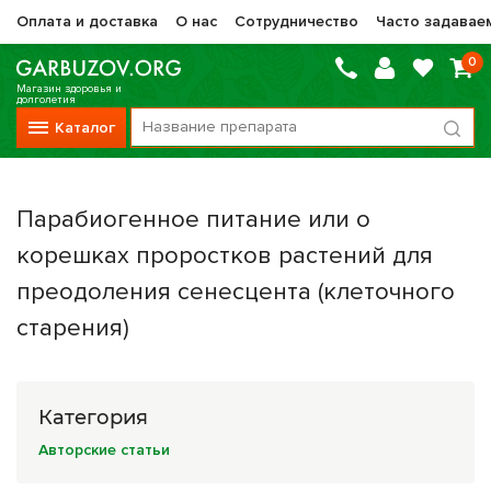
Оплата и доставка
О нас
Сотрудничество
Часто задавае
0
Магазин здоровья и
долголетия
Каталог
Вся продукция
Парабиогенное питание или о
Vitauct / Витаукт
корешках проростков растений для
Препараты НТК Жизненная Сила
преодоления сенесцента (клеточного
Сашера-Мед
старения)
Оптисалт
МелМур
Категория
Препараты при онкологии
Авторские статьи
Прочие фитопрепараты