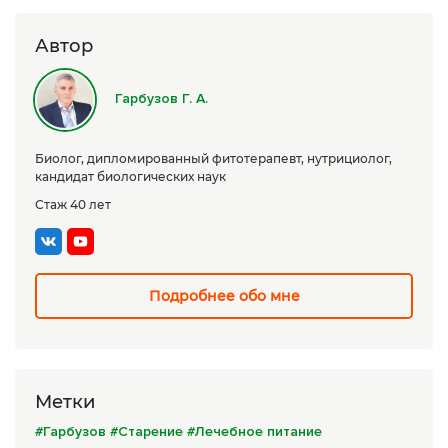
Сборы трав
Автор
Урбеч
Гарбузов Г. А.
Травяной чай
Специи
Биолог, дипломированный фитотерапевт, нутрициолог,
кандидат биологических наук
Крупы
Стаж 40 лет
Натуральные растительные масла
Лечебные мази
Подробнее обо мне
Натуральное мыло
Средства личной гигиены
Приборы лечебные
Метки
Книги Гарбузова Г.А.
#Гарбузов
#Старение
#Лечебное питание