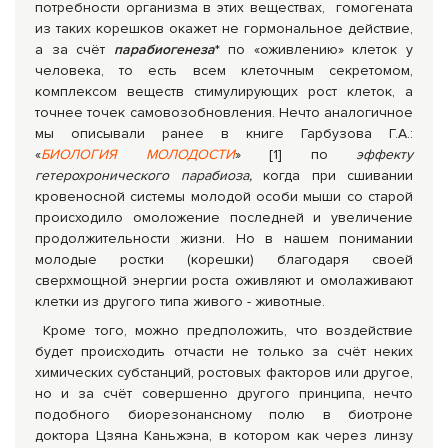
потребности организма в этих веществах, гомогената
из таких корешков окажет не гормональное действие,
а за счёт
парабиогенеза
* по «оживлению» клеток у
человека, то есть всем клеточным секретомом,
комплексом веществ стимулирующих рост клеток, а
точнее точек самовозобновления. Нечто аналогичное
мы описывали ранее в книге Гарбузова Г.А.:
«
БИОЛОГИЯ МОЛОДОСТИ
» [1] по
эффекту
гетерохронического парабиоза,
когда при сшивании
кровеносной системы молодой особи мыши со старой
происходило омоложение последней и увеличение
продолжительности жизни. Но в нашем понимании
молодые ростки (корешки) благодаря своей
сверхмощной энергии роста оживляют и омолаживают
клетки из другого типа живого - животные.
Кроме того, можно предположить, что воздействие
будет происходить отчасти не только за счёт неких
химических субстанций, ростовых факторов или другое,
но и за счёт совершенно другого принципа, нечто
подобного биорезонансному полю в биотроне
доктора Цзяна Каньжэна, в котором как через линзу