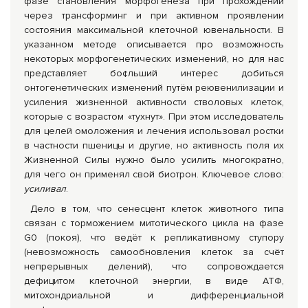
фазе становления морфогенеза при прохождении
через трансформинг и при активном проявлении
состояния максимальной клеточной ювенальности. В
указанном методе описывается про возможность
некоторых морфогенетических изменений, но для нас
представляет бо¢льший интерес добиться
онтогенетических изменений путём реювенилизации и
усиления жизненной активности стволовых клеток,
которые с возрастом «тухнут». При этом исследователь
для целей омоложения и лечения использовал ростки
в частности пшеницы и другие, но активность поля их
Жизненной Силы нужно было усилить многократно,
для чего он применял свой биотрон. Ключевое слово:
усиливал
.
Дело в том, что сенесцент клеток животного типа
связан с торможением митотического цикла на фазе
G0 (покоя), что ведёт к репликативному ступору
(невозможность самообновления клеток за счёт
непрерывных делений), что сопровождается
дефицитом клеточной энергии, в виде АТФ,
митохондриальной и дифференциальной