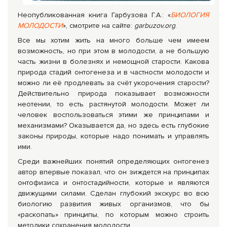
Неопубликованная книга Гарбузова Г.А.: «
БИОЛОГИЯ
МОЛОДОСТИ
», смотрите на сайте:
garbuzov.org
.
Все мы хотим жить на много больше чем имеем
возможность, но при этом в молодости, а не большую
часть жизни в болезнях и немощной старости. Какова
природа стадий онтогенеза и в частности молодости и
можно ли её продлевать за счёт укорочения старости?
Действительно природа показывает возможности
неотении, то есть растянутой молодости. Может ли
человек воспользоваться этими же принципами и
механизмами? Оказывается да, но здесь есть глубокие
законы природы, которые надо понимать и управлять
ими.
Среди важнейших понятий определяющих онтогенез
автор впервые показал, что он зиждется на принципах
онтофизиса и онтостадийности, которые и являются
движущими силами. Сделан глубокий экскурс во всю
биологию развития живых организмов, что бы
«раскопать» принципы, по которым можно строить
методики сохранения молодости.