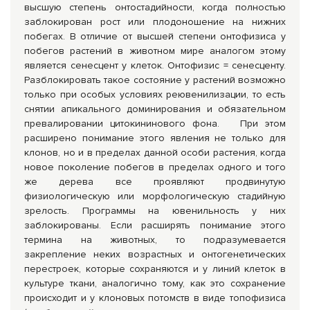
высшую степень онтостадийности, когда полностью
заблокирован рост или плодоношение на нижних
побегах. В отличие от высшей степени онтофизиса у
побегов растений в животном мире аналогом этому
является сенесцент у клеток. Онтофизис = сенесценту.
Разблокировать такое состояние у растений возможно
только при особых условиях реювенилизации, то есть
снятии апикального доминирования и обязательном
превалировании цитокининового фона. При этом
расширено понимание этого явления не только для
клонов, но и в пределах данной особи растения, когда
новое поколение побегов в пределах одного и того
же дерева все проявляют продвинутую
физиологическую или морфологическую стадийную
зрелость. Программы на ювенильность у них
заблокированы. Если расширять понимание этого
термина на животных, то подразумевается
закрепление неких возрастных и онтогенетических
перестроек, которые сохраняются и у линий клеток в
культуре ткани, аналогично тому, как это сохранение
происходит и у клоновых потомств в виде топофизиса