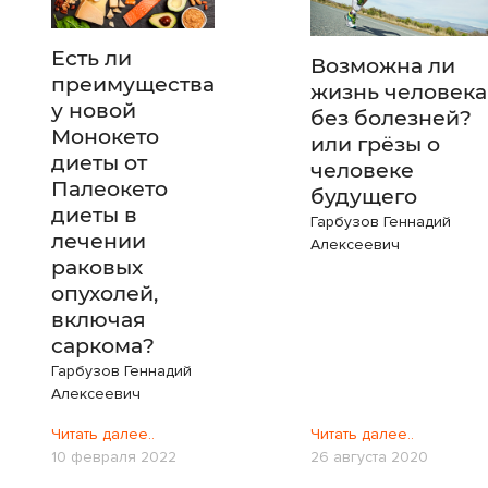
Есть ли
Возможна ли
преимущества
жизнь человека
у новой
без болезней?
Монокето
или грёзы о
диеты от
человеке
Палеокето
будущего
диеты в
Гарбузов Геннадий
лечении
Алексеевич
раковых
опухолей,
включая
саркома?
Гарбузов Геннадий
Алексеевич
Читать далее..
Читать далее..
10 февраля 2022
26 августа 2020