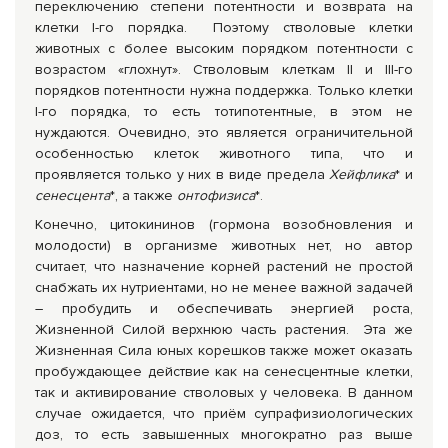
переключению степени потентности и возврата на
клетки I-го порядка. Поэтому стволовые клетки
животных с более высоким порядком потентности с
возрастом «глохнут». Стволовым клеткам II и III-го
порядков потентности нужна поддержка. Только клетки
I-го порядка, то есть тотипотентные, в этом не
нуждаются. Очевидно, это является ограничительной
особенностью клеток животного типа, что и
проявляется только у них в виде предела
Хейфлика
* и
сенесцента
*, а также
онтофизиса
*.
Конечно, цитокининов (гормона возобновления и
молодости) в организме животных нет, но автор
считает, что назначение корней растений не простой
снабжать их нутриентами, но не менее важной задачей
– пробудить и обеспечивать энергией роста,
Жизненной Силой верхнюю часть растения. Эта же
Жизненная Сила юных корешков также может оказать
пробуждающее действие как на сенесцентные клетки,
так и активирование стволовых у человека. В данном
случае ожидается, что приём супрафизиологических
доз, то есть завышенных многократно раз выше