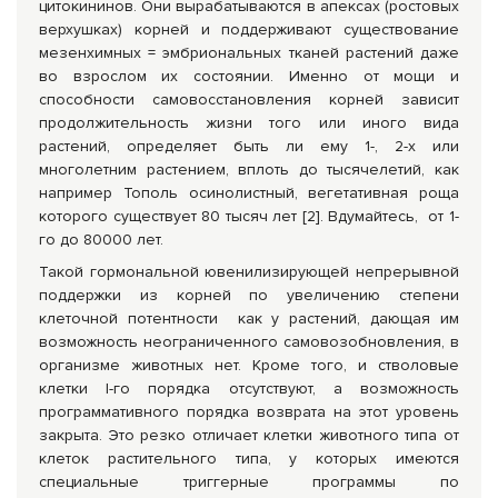
цитокининов. Они вырабатываются в апексах (ростовых
верхушках) корней и поддерживают существование
мезенхимных = эмбриональных тканей растений даже
во взрослом их состоянии. Именно от мощи и
способности самовосстановления корней зависит
продолжительность жизни того или иного вида
растений, определяет быть ли ему 1-, 2-х или
многолетним растением, вплоть до тысячелетий, как
например Тополь осинолистный, вегетативная роща
которого существует 80 тысяч лет [2]. Вдумайтесь, от 1-
го до 80000 лет.
Такой гормональной ювенилизирующей непрерывной
поддержки из корней по увеличению степени
клеточной потентности как у растений, дающая им
возможность неограниченного самовозобновления, в
организме животных нет. Кроме того, и стволовые
клетки I-го порядка отсутствуют, а возможность
программативного порядка возврата на этот уровень
закрыта. Это резко отличает клетки животного типа от
клеток растительного типа, у которых имеются
специальные триггерные программы по