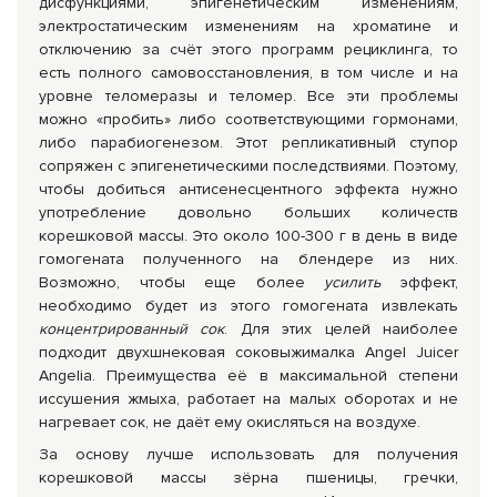
дисфункциями, эпигенетическим изменениям,
электростатическим изменениям на хроматине и
отключению за счёт этого программ рециклинга, то
есть полного самовосстановления, в том числе и на
уровне теломеразы и теломер. Все эти проблемы
можно «пробить» либо соответствующими гормонами,
либо парабиогенезом. Этот репликативный ступор
сопряжен с эпигенетическими последствиями. Поэтому,
чтобы добиться антисенесцентного эффекта нужно
употребление довольно больших количеств
корешковой массы. Это около 100-300 г в день в виде
гомогената полученного на блендере из них.
Возможно, чтобы еще более
усилить
эффект,
необходимо будет из этого гомогената извлекать
концентрированный сок
. Для этих целей наиболее
подходит двухшнековая соковыжималка Angel Juicer
Angelia. Преимущества её в максимальной степени
иссушения жмыха, работает на малых оборотах и не
нагревает сок, не даёт ему окисляться на воздухе.
За основу лучше использовать для получения
корешковой массы зёрна пшеницы, гречки,