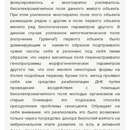
фокусировалось и многократно усиливалось
биоэлектромагнитное поле данного живого объекта.
При этом усиленное многократно поле этого объекта
размещали рядом с другим и поле первого объекта
меняло ряд биологических параметров другого. В
данном случае усиленное митогенетическое поле
(излучение Гурвича?) первого объекта было
доминирующим и каким-то образом подстраивало
чужие часоты себе в резонанс под себя таким
образом, что через магнитные поля перенастраивало
генопрограммы морфогенетических параметров
другого так, что оно меняло некоторые формы на
более подобные первому. Кроме того, метод проявил
себя как средство реабилитации ДНК путём
проведения воздействия с помощью
биоэлектромагнитного поля молодых организмов на
старые. Очевидно, это подсказка способа
преодоления проблемы сенесцента. Обращает на
себя внимание, что реализовать это было возможно
только через посредство донора биополей взятого на
эмбриональном этапе развития, то есть в активной