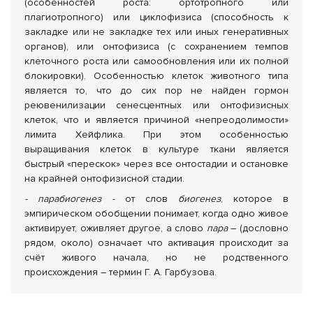
(особенностей роста: ортотропного или
плагиотропного) или циклофизиса (способность к
закладке или не закладке тех или иных генеративных
органов), или онтофизиса (с сохранением темпов
клеточного роста или самообновления или их полной
блокировки). Особенностью клеток животного типа
является то, что до сих пор не найден гормон
реювенилизации сенесцентных или онтофизисных
клеток, что и является причиной «непреодолимости»
лимита Хейфлика. При этом особенностью
выращивания клеток в культуре ткани является
быстрый «перескок» через все онтостадии и остановке
на крайней онтофизисной стадии.
- парабиогенез -
от слов
биогенез
, которое в
эмпирическом обобщении понимает, когда одно живое
активирует, оживляет другое, а слово
пара
– (дословно
рядом, около) означает что активация происходит за
счёт живого начала, но не родственного
происхождения – термин Г. А. Гарбузова.