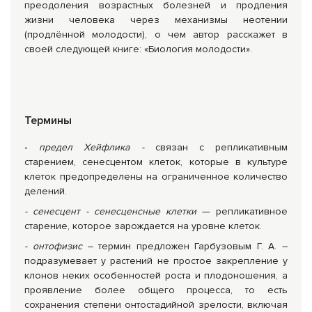
преодоления возрастных болезней и продления
жизни человека через механизмы неотении
(продлённой молодости), о чем автор расскажет в
своей следующей книге: «Биология молодости».
Термины
-
предел Хейфлика -
связан с репликативным
старением, сенесцентом клеток, которые в культуре
клеток предопределены на ограниченное количество
делений.
- сенесцент -
сенесценсные клетки
— репликативное
старение, которое зарождается на уровне клеток.
- онтофизис –
термин предложен Гарбузовым Г. А. –
подразумевает у растений не простое закрепление у
клонов неких особенностей роста и плодоношения, а
проявление более общего процесса, то есть
сохранения степени онтостадийной зрелости, включая