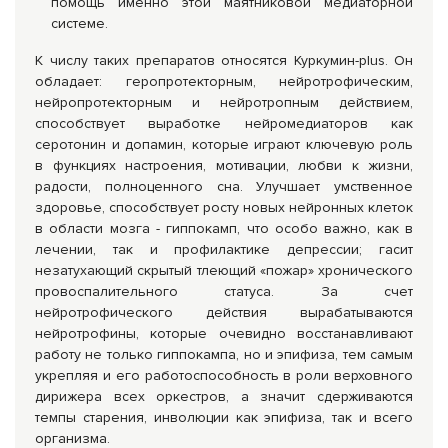
помощь именно этой маятниковой медиаторной
системе.
К числу таких препаратов относятся Куркумин-plus. Он
обладает: геропротекторным, нейротрофическим,
нейропротекторным и нейротропным действием,
способствует выработке нейромедиаторов как
серотонин и допамин, которые играют ключевую роль
в функциях настроения, мотивации, любви к жизни,
радости, полноценного сна. Улучшает умственное
здоровье, способствует росту новых нейронных клеток
в области мозга - гиппокамп, что особо важно, как в
лечении, так и профилактике депрессии; гасит
незатухающий скрытый тлеющий «пожар» хронического
провоспалительного статуса. За счет
нейротрофического действия вырабатываются
нейротрофины, которые очевидно восстанавливают
работу не только гиппокампа, но и эпифиза, тем самым
укрепляя и его работоспособность в роли верховного
дирижера всех оркестров, а значит сдерживаются
темпы старения, инволюции как эпифиза, так и всего
организма.