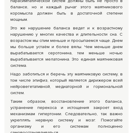
парасимпатической систем должны быть не просто в
балансе, но и каждый рычаг этого маятникового
коромысла должен быть в достаточной степени
мощным.
Это же нарушение баланса ведет и к возрастному
нарушению у многих качества и длительности сна. С
возрастом мы спим меньше и просыпаемся чаще. Днем
мы больше устаём и более вялы. Чем меньше днем
вырабатывается серотонина, тем меньше ночью
вырабатывается мелатонина. Это единая маятниковая
система.
Надо заботиться и беречь эту маятниковую систему, в
том числе эпифиз, который является дирижером всей
нейровегетативной, медиаторной и гормональной
систем.
Таким образом, восстановление этого баланса,
устранение перекоса и истощения закроет вход
механизмам гипертонии. Следовательно, так важно
укреплять нервную систему и мозг. Помогайте
организму и его системам полноценно
самовосстанавливаться.