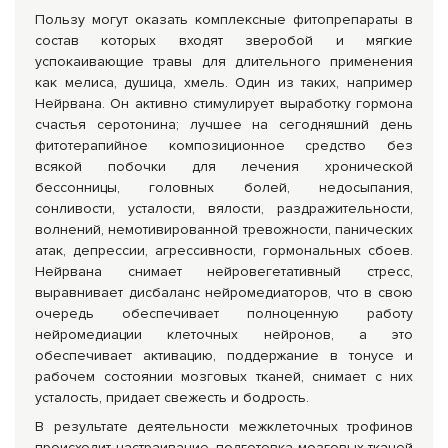
Пользу могут оказать комплексные фитопрепараты в
состав которых входят зверобой и мягкие
успокаивающие травы для длительного применения
как мелиса, душица, хмель. Один из таких, например
Нейрвана. Он активно стимулирует выработку гормона
счастья серотонина; лучшее на сегодняшний день
фитотерапийное композиционное средство без
всякой побочки для лечения хронической
бессонницы, головных болей, недосы­пания,
сонливости, усталости, вялости, раздражительности,
волнений, немотивированной тревожности, панических
атак, депрессии, агрессивности, гормональных сбоев.
Нейрвана снимает нейровегетативный стресс,
выравнивает дисбаланс нейромедиаторов, что в свою
очередь обеспечивает полноценную работу
нейромедиации клеточных нейронов, а это
обеспечивает активацию, поддержание в тонусе и
рабочем состоянии мозговых тканей, снимает с них
усталость, придает свежесть и бодрость.
В результате деятельности межклеточных трофинов
происходит настраивание, подготовка мозговых тканей