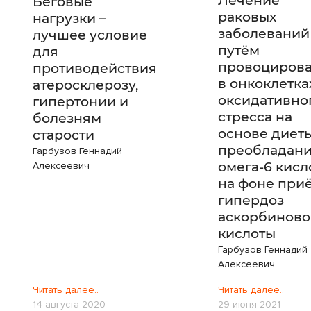
Лечение
Беговые
раковых
нагрузки –
заболеваний
лучшее условие
путём
для
провоциров
противодействия
в онкоклетка
атеросклерозу,
оксидативно
гипертонии и
стресса на
болезням
основе диеты
старости
преобладан
Гарбузов Геннадий
омега-6 кисл
Алексеевич
на фоне при
гипердоз
аскорбиново
кислоты
Гарбузов Геннадий
Алексеевич
Читать далее..
Читать далее..
14 августа 2020
29 июня 2021