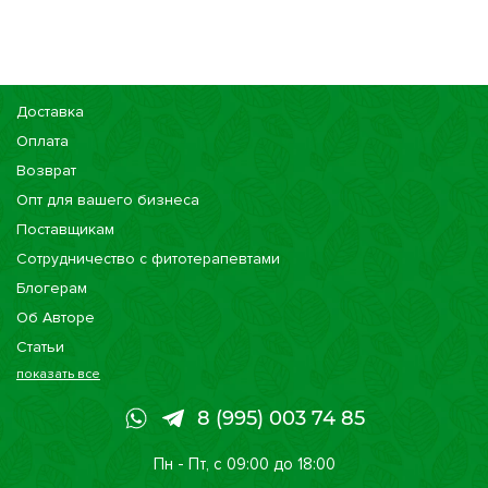
Доставка
Оплата
Возврат
Опт для вашего бизнеса
Поставщикам
Сотрудничество с фитотерапевтами
Блогерам
Об Авторе
Статьи
показать все
Консультации
Наши магазины
8 (995) 003 74 85
Сертификаты
Пн - Пт, с 09:00 до 18:00