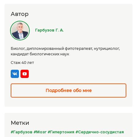
Сборы трав
Автор
Урбеч
Гарбузов Г. А.
Травяной чай
Специи
Биолог, дипломированный фитотерапевт, нутрициолог,
кандидат биологических наук
Крупы
Стаж 40 лет
Натуральные растительные масла
Лечебные мази
Подробнее обо мне
Натуральное мыло
Средства личной гигиены
Приборы лечебные
Метки
Книги Гарбузова Г.А.
#Гарбузов
#Мозг
#Гипертония
#Сердечно-сосудистая