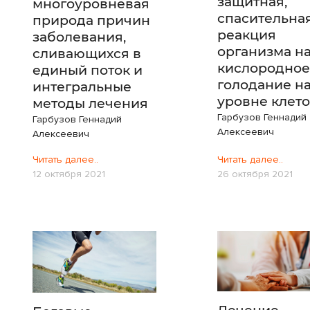
защитная,
многоуровневая
спасительна
природа причин
реакция
заболевания,
организма н
сливающихся в
кислородное
единый поток и
голодание н
интегральные
уровне клето
методы лечения
Гарбузов Геннадий
Гарбузов Геннадий
Алексеевич
Алексеевич
Читать далее..
Читать далее..
12 октября 2021
26 октября 2021