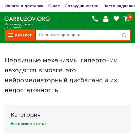
Оплата и доставка
О нас
Сотрудничество
Часто задавае
0
Магазин здоровья и
долголетия
Каталог
Вся продукция
Первичные механизмы гипертонии
Vitauct / Витаукт
находятся в мозге. это
Препараты НТК Жизненная Сила
нейромедиаторный дисбаланс и их
Сашера-Мед
недостаточность
Оптисалт
МелМур
Категория
Препараты при онкологии
Авторские статьи
Прочие фитопрепараты