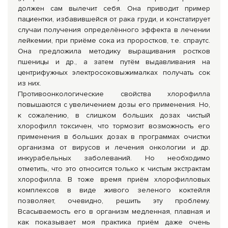
должен сам вылечит себя. Она приводит пример
пациентки, избавившейся от рака груди, и констатирует
случаи получения определённого эффекта в лечении
лейкемии, при приёме сока из проростков, т.е. спраутс.
Она предложила методику выращивания ростков
пшеницы и др., а затем путём выдавливания на
центрифужных электросоковы­жималках получать сок
из них.
Противоонкологические свойства хлорофилла
повышаются с увели­чением дозы его применения. Но,
к сожалению, в слишком боль­ших дозах чистый
хлорофилл токсичен, что тормозит возможность его
применения в больших дозах в программах очистки
организма от виру­сов и лечения онкологии и др.
инкурабельных заболеваний. Но необходимо
отметить, что это относится только к чистым экстрактам
хлорофилла. В тоже время приём хлорофилловых
комплексов в виде живого зеленого коктейля
позволяет, очевидно, решить эту проблему.
Всасываемость его в организм медленная, плавная и
как показывает моя практика приём даже очень