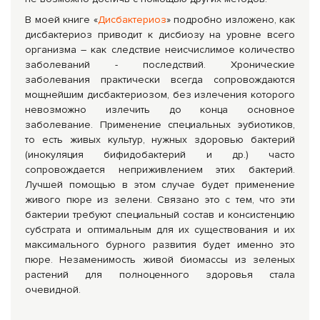
В моей книге «
Дис­бактериоз
» подробно изложено, как
дисбактериоз приводит к дисбиозу на уровне всего
организма – как следствие неисчислимое количество
за­болеваний - последствий. Хронические
заболевания практически всегда сопровождаются
мощнейшим дисбактериозом, без излечения которого
невозможно излечить до конца основное
заболевание. Применение специальных эубиотиков,
то есть живых культур, нужных здоровью бактерий
(инокуляция бифидобактерий и др.) часто
сопровождается неприживлением этих бактерий.
Лучшей помощью в этом случае будет применение
живого пюре из зелени. Связано это с тем, что эти
бактерии требуют специальный состав и консистенцию
субстрата и оптимальным для их существования и их
максимального бурного развития будет именно это
пюре. Незаменимость живой биомассы из зеленых
растений для полноценного здоровья стала
очевидной.