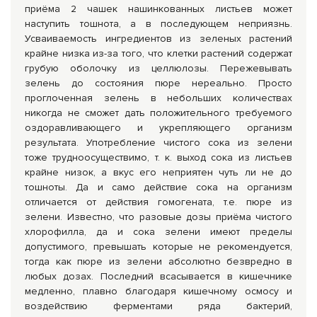
приёма 2 чашек нашинкованных листьев может
наступить тошнота, а в последующем неприязнь.
Усваиваемость ингредиентов из зеленых растений
крайне низка из-за того, что клетки растений содержат
грубую оболочку из целлюлозы. Пережевывать
зелень до состояния пюре нереально. Просто
проглоченная зелень в небольших количествах
никогда не сможет дать положительного требуемого
оздоравливающего и укрепляющего организм
результата. Употребление чистого сока из зелени
тоже трудноосуществимо, т. к. выход сока из листьев
крайне низок, а вкус его неприятен чуть ли не до
тошноты. Да и само действие сока на организм
отличается от действия гомогената, т.е. пюре из
зелени. Известно, что разовые дозы приёма чистого
хлорофилла, да и сока зелени имеют пределы
допустимого, превышать которые не рекомендуется,
тогда как пюре из зелени абсолютно безвредно в
любых дозах. Последний всасывается в кишечнике
медленно, плавно благодаря кишечному осмосу и
воздействию ферментами ряда бактерий,