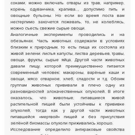
соками, можно включать отвары из трав, например,
корень одуванчика, крапива…, допустимо пить и
овощные бульоны. Но если во время поста вам
нестерпимо захочется пожевать, то, не колеблясь,
можно съесть свежие сырые овощи.
Аналогичные эксперименты проводились и на
обезьянах. Часть животных содержали в условиях
близким к природным, то есть пища их состояла из
живой зелени: листья капусты, листва деревьев, травы,
овощи, фрукты, сырые яйца. Другой части животных
давали пищу, которой преимущественно питается
современный человек: макароны, варёные каши и
овощи, мясо отварное, хлеб, сладости и т.д. Обоим
группам животных прививали в плечо одну из
разновидностей злокачественных опухолей. В итоге
оказалось, что животные, питавшиеся живой
растительной пищей были устойчивы к прививке
опухолей, тогда как у другой части животных
питавшейся «мертвой» пищей и без присутствия
зелёной биомассы опухоли приживались хорошо.
Исследование определило антираковые свойства