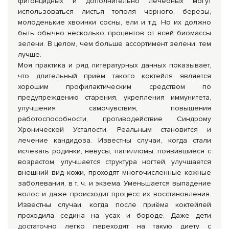
фитонцидных и дополнительно лечебных могут
использоваться листья тополя черного, березы,
молоденькие хвоинки сосны, ели и т.д. Но их должно
быть обычно несколько процентов от всей биомассы
зелени. В целом, чем больше ассортимент зелени, тем
лучше.
Моя практика и ряд литературных данных показывает,
что длительный приём такого коктейля является
хорошим профилактическим средством по
предупреждению старения, укрепления иммунитета,
улучшения самочувствия, повышения
работоспособности, противодействие Синдрому
Хронической Усталости. Реальным становится и
лечение кандидоза. Известны случаи, когда стали
исчезать родинки, нёвусы, папилломы, появившиеся с
возрастом, улучшается структура ногтей, улучшается
внешний вид кожи, проходят многочисленные кожные
заболевания, в т. ч. и экзема. Уменьшается выпадение
волос и даже происходит процесс их восстановления.
Известны случаи, когда после приёма коктейлей
проходила седина на усах и бороде. Даже дети
достаточно легко переходят на такую диету с