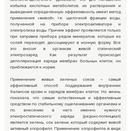
избытка кислотных метаболитов, их растворения и
выведения определённую эффективность имеет метод
применения «живой», т.е. щелочной фракции воды,
полученной на приборе электроактиваторе и
электролиза воды. Причем эффект проявляется только
при заправке прибора рядом минералов, которые из
солей переходят, диссоциируют в ионную форму. Все
это вносит в организм живой статический
электрозаряд. Как результат происходит
деполяризация заряда мембран больных клеток, он
приближается к норме.
Применение живых зеленых соков – самый
эффективный способ поддержания внутренних
балансов крови и зарядов мембран клеток. Но жизнь
показала, что самым естественным и эффективным
средством по стабильному ощелачиванию организма и
по внесению в него именно нужного
электростатического заряда (редокс-потенциал)
является зелень, сок зелени, который содержит живой
активный хлорофилл. Применение хлорофилла в виде