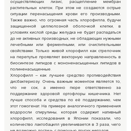
осуществляющих лизис, расщепление мембран
растительных клеток. При этом не создаются острые
ситуации перенасыщения крови его производными.
Также важно, что огромная часть хлорофилла, будучи
защищенной целлюлозной оболочкой клетки, в
условиях кислой среды желудка не будет распадаться
до не активных производных, не обладающих нужными
лечебными или ферментными, или очистительными
свойствами. Только живой хлорофилл как стрелочник
на перепутье проявляет векторную направленность в
биосинтезе липидов с мононенасыщенных липидов в
полиненасыщенные.
Хлорофилл – как лучшее средство противодействия
дисбактериозу. Очень важным моментом является то,
что не сок, а именно пюре ответственно за
поддержание здоровой ортофлоры кишечника. Нет
лучше способа и средства по её поддержанию, чем
этот гомогенат. На примере аналогичного применения
водоросли спирулины, которая содержит нативный
хлорофилл, исследования в Японии показали, что
количество лактобацилл уве­личивается в 3 раза, чего
не возможно достичь с помощью других методов.