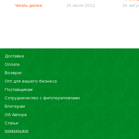
Читать далее..
25 июля 2022
26 авгу
Доставка
Оплата
Возврат
Опт для вашего бизнеса
Поставщикам
Сотрудничество с фитотерапевтами
Блогерам
Об Авторе
Статьи
показать все
Консультации