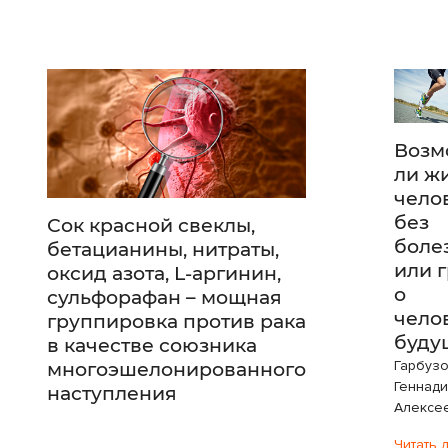
Возм
ли ж
чело
без
Сок красной свеклы,
боле
бетацианины, нитраты,
или 
оксид азота, L-аргинин,
о
сульфорафан – мощная
чело
группировка против рака
буду
в качестве союзника
Гарбуз
многоэшелонированного
Геннад
наступления
Алексе
Читать 