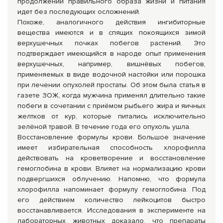
продолжении правильного образа жизни и питания
идет без последующих осложнений.
Похоже, аналогичного действия ингибиторные
вещества имеются и в спящих покоящихся зимой
верхушечных почках побегов растений. Это
подтверждает имеющийся в народе опыт применения
верхушечных, например, вишнёвых побегов,
применяемых в виде водочной настойки или порошка
при лечении опухолей простаты. Об этом была статья в
газете ЗОЖ, когда мужчина применял длительно такие
побеги в сочетании с приёмом рыбьего жира и яичных
желтков от кур, которые питались исключительно
зелёной травой. В течение года его опухоль ушла.
Восстановление формулы крови. Большое значение
имеет избирательная способность хлорофилла
действовать на кроветворение и восстановление
гемоглобина в крови. Влияет на нормализацию крови
подвергшихся облучению. Напомню, что формула
хлорофилла напоминает формулу гемоглобина. Под
его действием количество лейкоцитов быстро
восстанавливается. Исследования в эксперименте на
лабораторных животных доказало, что препараты