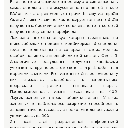
Естественнее и физиологичнее ему это синтезировать
самостоятельно, а не искусственно вводить её в виде
БАДов, как это рекомендуют врачи. К тому же, приём
Омега-3 лишь частично компенсирует тот весь объём
нарушенных биохимических цепочек-звеньев, который
нарушен в отсутствии хлорофилла.
Доказано, что яйца от кур, которых выращивают на
птицефабриках с помощью комбикормов без зелени,
тоже не полноценны, не содержат в своих желтках
особой полиненасыщенной жирной кислоты Омега-3.
Аналогичные результаты получены китайскими
учеными на крупно-рогатом скоте, а д-р. Шнобл - над
морскими свинками. Его животные быстро ожирели, у
них снижалась способность к запоминанию,
возрастала агрессия, выпадала шерсть.
Продолжительность жизни сокращалась на 40%.
Другим животным в корм добавили зелень. У таких
животных не наблюдалось ожирение, способность к
запоминанию повысилась, а продолжительность жизни
увеличилась на 30%.
За всей этой разрозненной информацией
вырисовывается закономерность, общая тенденция,