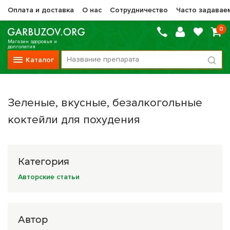
Оплата и доставка
О нас
Сотрудничество
Часто задавае
0
Магазин здоровья и
долголетия
Каталог
Вся продукция
Зеленые, вкусные, безалкогольные
Vitauct / Витаукт
коктейли для похудения
Препараты НТК Жизненная Сила
Сашера-Мед
Категория
Оптисалт
Авторские статьи
МелМур
Препараты при онкологии
Автор
Прочие фитопрепараты