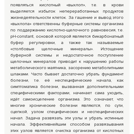
появляться кислотный «выхлоп», т.е. в крови
выделяется избыток непереработанных продуктов
жизнедеятельности клеток. За гашение и вывод этого
«выхлопа» ответственны буферные системы организма
по поддержанию кислотно-щелочного равновесия, т.е.
рН-constant, основой которой является бикарбонатный
буфер регулировки, а также так называемые
«столбовые щелочные минералы». Истощение
буферной системы и недостаточное поступление
щелочных минералов приводит к нарушению работы
метаболического маятника, засорению метаболитными
шлаками. Часто бывает достаточно убрать фундамент
болезни, т.е. её неспецифические начала, как
симптоматика болезни, вызванная дополнительными
специфическими факторами, начинает сама уходить,
идёт самоисцеление организма. Это означает, что
многие хронические болезни являются, по сути,
сцепкой, узлом специфических и неспецифических
начал. Задача развязать эти узлы и убрать истинные
начала. Эффективнейшим способом развязывания
этих узлов является очистка организма от кислотных