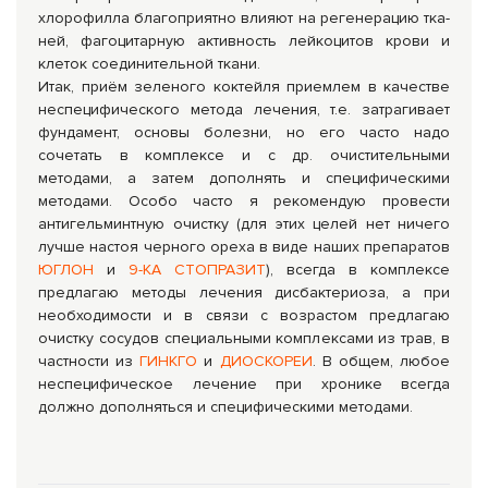
хлорофилла благоприятно влияют на регенерацию тка­
ней, фагоцитарную активность лейкоцитов крови и
клеток соедини­тельной ткани.
Итак, приём зеленого коктейля приемлем в качестве
неспецифического метода лечения, т.е. затрагивает
фундамент, основы болезни, но его часто надо
сочетать в комплексе и с др. очистительными
методами, а затем дополнять и специфическими
методами. Особо часто я рекомендую провести
антигельминтную очистку (для этих целей нет ничего
лучше настоя черного ореха в виде наших препаратов
ЮГЛОН
и
9-КА СТОПРАЗИТ
), всегда в комплексе
предлагаю методы лечения дисбактериоза, а при
необходимости и в связи с возрастом предлагаю
очистку сосудов специальными комплексами из трав, в
частности из
ГИНКГО
и
ДИОСКОРЕИ
. В общем, любое
неспецифическое лечение при хронике всегда
должно дополняться и специфическими методами.