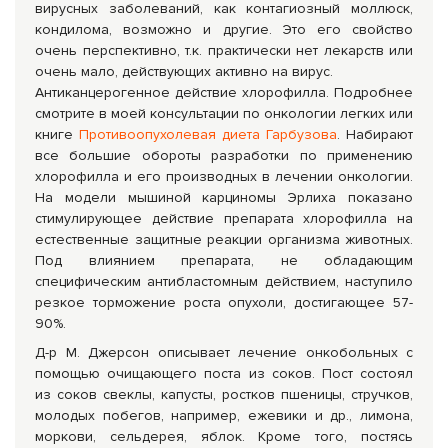
вирусных заболеваний, как контагиозный моллюск,
кондилома, возможно и дру­гие. Это его свойство
очень перспективно, т.к. практически нет ле­карств или
очень мало, действующих активно на вирус.
Антиканцерогенное действие хлорофилла. Подробнее
смотрите в моей консультации по онкологии легких или
книге
Противоопухолевая диета Гарбузова
. Набирают
все большие обороты разработки по применению
хлорофилла и его производных в лечении онкологии.
На модели мышиной кар­циномы Эрлиха показано
стимулирующее действие препарата хлоро­филла на
естественные защитные реакции организма животных.
Под влиянием препарата, не обладающим
специфическим антибластомным действием, наступило
резкое торможение роста опухоли, достигающее 57-
90%.
Д-р М. Джерсон описывает лечение онкобольных с
помощью очищающего поста из соков. Пост состоял
из соков свеклы, капусты, ростков пшеницы, стручков,
молодых побегов, например, ежевики и др., лимона,
моркови, сельдерея, яблок. Кроме того, постясь