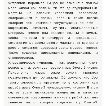
экстрактов, порошков, БАДов не заменит в полной
мере живой сок зелени, т.к. это денатурированный,
мертвый, не рабочий хлорофилл. Хлорофилл,
содержащийся в свежих, зеленых соках, всегда
содержит весь комплекс сопутствующих веществ –
коферменты, витамины, ауксины, активированные
минералы, вместе они создают единый ансамбль,
завод, который активизирует и поддерживает
сохранение метаболического маятника от кренов в
работе, сохраняет здоровым заряд мембран клеток.
Также содержит фитоалексины, антиоксиданты, и
онкопротекторы.
Хлорофилловые нутриенты – как ферментный ключ-
вектор для аутосинтеза незаменимых Омега-3 кислот.
Применение живых соков зелени является
незаменимым для организма. Обнаружено, что без
такого хлорофилла организм не в состоянии сам
вырабатывать Омега-3 ненасыщенную кислоту. В этом
случае врачи вынуждены предлагать в качестве
компенсации искусственно принимать рыбий жир или
льняное масло, которые содержат эту Омега-3.