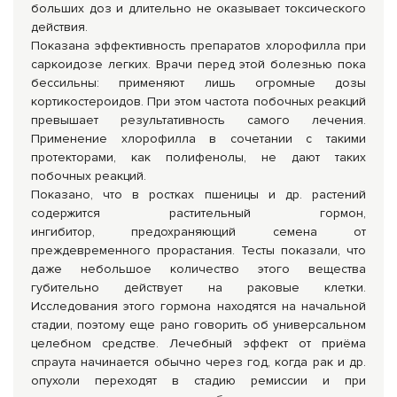
больших доз и длительно не оказывает токсического
действия.
Показана эффективность препаратов хлорофилла при
саркоидозе лег­ких. Врачи перед этой болезнью пока
бессильны: применяют лишь огромные дозы
кортикостероидов. При этом частота побочных реакций
превышает результативность самого лечения.
Применение хлорофилла в сочетании с такими
протекторами, как полифенолы, не дают таких
побочных реакций.
Показано, что в ростках пшеницы и др. растений
содержится растительный гормон,
ингибитор, предохраняющий семена от
преждевременного прорастания. Тесты показали, что
даже небольшое количество этого вещества
губительно действует на раковые клетки.
Исследования этого гормона находятся на начальной
стадии, поэтому еще рано говорить об универсальном
целебном средстве. Лечебный эффект от приёма
спраута начинается обычно через год, когда рак и др.
опухоли переходят в стадию ремиссии и при