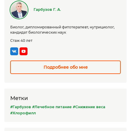
Сборы трав
Гарбузов Г. А.
Урбеч
Биолог, дипломированный фитотерапевт, нутрициолог,
Травяной чай
кандидат биологических наук
Стаж 40 лет
Специи
Крупы
Натуральные растительные масла
Подробнее обо мне
Лечебные мази
Натуральное мыло
Метки
Средства личной гигиены
#Гарбузов
#Лечебное питание
#Снижение веса
Приборы лечебные
#Хлорофилл
Книги Гарбузова Г.А.