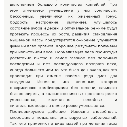
включением большого количества коктейлей. При
этом отмечается уменьшение у них сонливости,
бессонницы, увеличился их жизненный тонус,
бодрость, настроение, иммунитет, улучшалось
состояние зубов и дёсен. В оптимальном режиме будут
протекать процессы их роста, развития, становления
мышечной массы, предотвратится ожирение, улучшатся
функции всех органов. Хорошие результаты получены
при избыточном весе. Нормализация веса происходит
достаточно быстро и самое главное без побочных
последствий и без последующего возврата веса,
иногда большего чем то, что было до начала, как это
происходит при отмене приёма ряда диет для
похудения. Известно, что животные, которых
откармливают комбикормами без зелени, начинают
быстро жиреть, а количество мясных прослоек резко
уменьшается, количество целебных и
питательных веществ в мясе резко уменьшается.
Противовирусное действие. Известна способность
хлорофилла подавлять ряд вирусных заболева­ний.
Так, его применяют в виде мазей при лечении таких