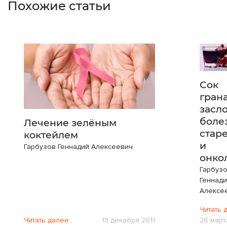
Похожие статьи
Сок
грана
засл
боле
Лечение зелёным
стар
коктейлем
и
Гарбузов Геннадий Алексеевич
онко
Гарбуз
Геннад
Алексе
Читать 
Читать далее..
13 декабря 2011
26 март