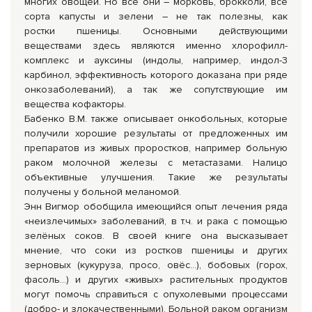
многих овощей. Но все они – морковь, брокколи, все
сорта капусты и зелени – не так полезны, как
ростки пшеницы. Основными действующими
веществами здесь являются именно хлорофилл-
комплекс и ауксины (индолы, например, индол-3
карбинол, эффективность которого доказана при ряде
онкозаболеваний), а так же сопутствующие им
вещества кофакторы.
Бабенко В.М. также описывает онкобольных, которые
по­лучили хорошие результаты от предложенных им
препаратов из живых проростков, например больную
раком молочной железы с метастазами. Налицо
объективные улучше­ния. Такие же результаты
получены у больной меланомой.
Энн Вигмор обобщила имеющийся опыт лечения ряда
«неизлечимых» заболеваний, в т.ч. и рака с помощью
зелёных соков. В своей книге она высказывает
мнение, что соки из ростков пшеницы и других
зерновых (кукуруза, просо, овёс…), бобовых (горох,
фасоль…) и других «живых» растительных продуктов
могут помочь справиться с опухолевыми процессами
(добро- и злокачественными). Больной раком организм