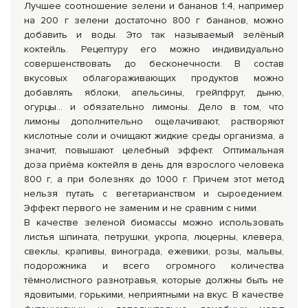
Лучшее соотношение зелени и бананов 1:4, например
на 200 г зелени достаточно 800 г бананов, можно
добавить и воды. Это так называемый зелёный
коктейль. Рецептуру его можно индивидуально
совершенствовать до бесконечности. В состав
вкусовых облагораживающих продуктов можно
добавлять яблоки, апельсины, грейпфрут, дыню,
огурцы… и обязательно лимоны. Дело в том, что
лимоны дополнительно ощелачивают, растворяют
кислотные соли и очищают жидкие среды организма, а
значит, повышают целебный эффект. Оптимальная
доза приёма коктейля в день для взрослого человека
800 г, а при болезнях до 1000 г. Причем этот метод
нельзя путать с вегетарианством и сыроедением.
Эффект первого не заменим и не сравним с ними.
В качестве зеленой биомассы можно использовать
листья шпината, петрушки, укропа, люцерны, клевера,
свеклы, крапивы, винограда, ежевики, розы, мальвы,
подорожника и всего огромного количества
тёмнолистного разнотравья, которые должны быть не
ядовитыми, горькими, неприятными на вкус. В качестве