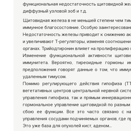
функциональная недостаточность щитовидной жел
диффузный узловой зоб и т.д.
Щитовидная железа в не меньшей степени чем тим
иммунное благосостояние. Особую заинтересован
Недостаточность железы приводит к снижению а
и увеличивают Т-регуляторы, изменяя соотношен
органах. Трийодтиронин влияет на пролиферацию
Изменение функциональной активности щитов
иммунитета. Вероятно, тиреоидные гормоны и
предположения говорят данные о том, что имму
удаленным тимусом.
Помимо регулирующего действия гипофиза (ТТ
вегетативных центров центральной нервной сист
управления гипофиза, так и прямым иннервационн
гормональное управление щитовидкой по разным 
сбою ее функции. Все это часто связано с н
управления сосудами подчиняемых органов, где пр
Это уже база для опухолей кист, аденом...