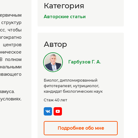
Категория
Комплексные
программы
первичным
Авторские статьи
лечения
 структур
сс, чтобы
гократно
Автор
 центров
роническое
 В полном
Гарбузов Г. А.
ональными
зывающего
Биолог, дипломированный
фитотерапевт, нутрициолог,
ламуса.
кандидат биологических наук
условиях.
Стаж 40 лет
Подробнее обо мне