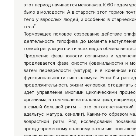
этот период начинается менопауза. К 60 годам ур
было в молодости. А в старости этот гормон почт
тело у взрослых людей, и особенно в старческо
тела².
Тормозящее половое созревание действие эпифи
деятельность гипофиза до момента наступления
тонкой регуляции почти всех видов обмена вещест
Продление фазы юности организма и удлинени
продлевается фаза юности (ювенильности) и мол
затем перезрелости (матура), и в конечном ито
функциональности гипоталамуса. Если бы разгад
продолжительность жизни человека, отодвигать 
идет управление многими циклическими процес
организма, в том числе на половой цикл, наприме
а самый большой ритм – это онтогенетический,
адальтус, матура, сенелит). Каким-то образом 
возрастной ритм. Ряд исследований показыв
преждевременному половому развитию, повышению