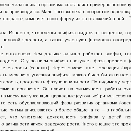
овень мелатонина в организме составляет примерно половину 
и не производится. Мало того, железа с возрастом перерожд
м возрасте, изменяет свою форму из-за отложений в ней - 
за. Известно, что клетки эпифиза выделяют вещества, т
 половой зрелости, а также участвуют (возможно опосред
в.
е онтогенеза. Чем дольше активно работает эпифиз, т
одости. С угасанием эпифиза наступает фаза зрелости (а
ге старости (сенелит). Через эпифиз идет элевация (нар
ать механизм угасания эпифиза, можно было бы активнее 
старость, продлевать фазу ювенильности. По-видимому, чер
сами в организме. Он влияет на ритмичность работы ря
р, на месячные у женщин, циркадные (суточные) ритмы, сезон
 то есть обуславливающий фазы развития организма (ювен
малые ритмы вписываются в более общие, а те – в глобаль
ает, что угнетение деятельности эпифиза у детей пр
 активности яичек, задержке роста. Чисто внешне это проя