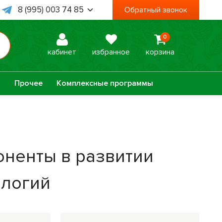
8 (995) 003 74 85
Обратный звонок
8 (938) 467 78 06
0
 Пт, с 09:00 до 18:00
кабинет
избранное
корзина
а
Прочее
Комплексные программы
Оптисалт
МелМур
оненты в развитии
Урбеч
Травяной чай
ологий
Натуральное
Лечебные мази
мыло