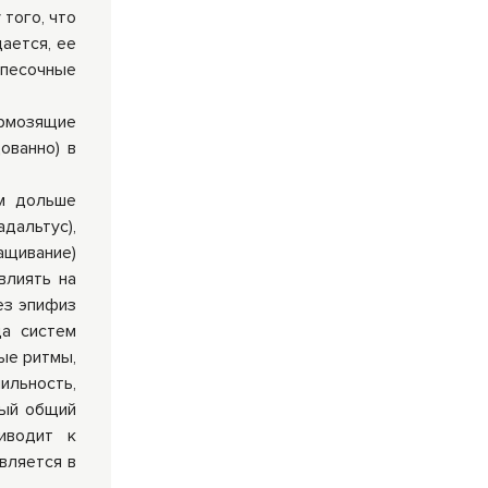
того, что
ается, ее
²песочные
ормозящие
ованно) в
ем дольше
дальтус),
ащивание)
влиять на
ез эпифиз
да систем
ные ритмы,
ильность,
ный общий
иводит к
вляется в