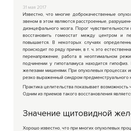
31 мая 2017
Средства личной
Прибо
Известно, что многие доброкачественные опухо
гигиены
лечеб
звеном в этом являются расстроенные, разрушен
диэнцефального мозга. Порог чувствительности 
восстановить гомеостат между центром и пе
повышается. В некоторых случаях определенн
происходит по ряду причин, в т. ч. это естествен
перенапряжение, работа в неоптимальном режи
подчинении у гипоталамуса находится гипофиз
железами мишенями. При опухолевых процессах и
резко выраженный синдром предменструального 
Практика целительства показывает возможность ч
Одним из приемов такого восстановления являетс
Значение щитовидной жел
Хорошо известно, что при многих опухолевых проце