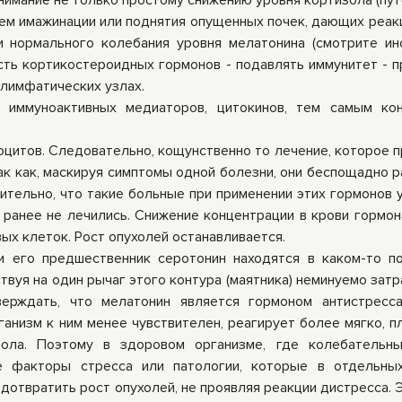
имание не только простому снижению уровня кортизола (пут
тем имажинации или поднятия опущенных почек, дающих реакц
 нормального колебания уровня мелатонина (смотрите ин
сть кортикостероидных гормонов - подавлять иммунитет - п
 лимфатических узлах.
 иммуноактивных медиаторов, цитокинов, тем самым ко
итов. Следовательно, кощунственно то лечение, которое 
ак как, маскируя симптомы одной болезни, они беспощадно 
ительно, что такие больные при применении этих гормонов 
 ранее не лечились. Снижение концентрации в крови гормон
ых клеток. Рост опухолей останавливается.
и его предшественник серотонин находятся в каком-то п
вуя на один рычаг этого контура (маятника) неминуемо затр
ерждать, что мелатонин является гормоном антистресса
анизм к ним менее чувствителен, реагирует более мягко, пл
зола. Поэтому в здоровом организме, где колебательн
 факторы стресса или патологии, которые в отдельных
дотвратить рост опухолей, не проявляя реакции дистресса. 