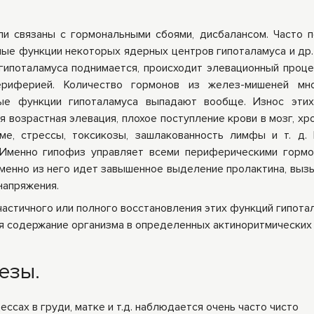
ры
Книги Гарбузова
ли связаны с гормональными сбоями, дисбалансом. Часто 
ные
Г.А.
ные функции некоторых ядерных центров гипоталамуса и др.
гипоталамуса поднимается, происходит элевационный проце
риферией. Количество гормонов из желез-мишеней мно
ые функции гипоталамуса выпадают вообще. Износ этих
ная возрастная элевация, плохое поступление крови в мозг, х
ме, стрессы, токсикозы, зашлакованность лимфы и т. д.
. Именно гипофиз управляет всеми периферическими горм
менно из него идет завышенное выделение пролактина, вы
напряжения.
астичного или полного восстановления этих функций гипота
я содержание организма в определенных актиноритмических 
езы.
ссах в груди, матке и т.д. наблюдается очень часто чисто