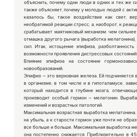
объяснить, почему одни люди в одних и тех же с
также объясняет, почему у молодых людей с акти
казалось бы, такое воздействие как свет, в
необратимой реакции стресс, а, наоборот, к реак
срабатывает маятниковый механизм: чем сильнее 
отмашка другого рычага (выработка мелатонина),
сил. Итак, истощение эпифиза, разболтанность
возможности проявления дистрессовых состояний,
Влияние эпифиза на состояние гормонозавис
новообразований.
Эпифиз – это верховная железа. Ей подчиняется 
в организме, в том числе и в гипоталамусе, за
который находится в глубине мозга, отвечающ
производит особый гормон – мелатонин. Выраба
изменений и возрастных патологий.
Максимальная возрастная выработка мелатонина.
на убыль, а к старости гормон уже почти не обра
все больше и больше. Максимальная выработка м
она постепенно снижается. Приблизительно в 45