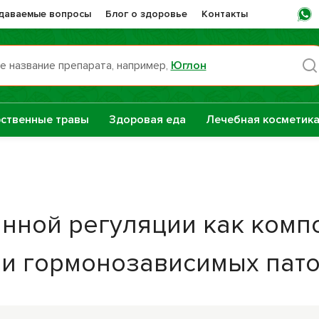
адаваемые вопросы
Блог о здоровье
Контакты
е название препарата, например,
Юглон
Пн -
ственные травы
Здоровая еда
Лечебная косметик
раты НТК
Сашера-Мед
нная Сила
е
нной регуляции как комп
Сборы трав
репараты
 и гормонозависимых пат
Натуральные
растительные
масла