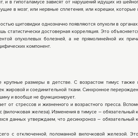
т, и в гипоталамусе зависят от нарушений идущих из шейно
ущие в мозг, или нервные сплетения, или корешки, которые
чностью щитовидки однозначно появляются опухоли в органах
шь статистически достоверная корреляция. Это объясняется
нтой опухолевых болезней, а не прямолинейной их прич
цифических компонент.
ее крупные размеры в детстве. С возрастом тимус также
ек жировой и соединительной ткани. Синхронное перерожден
ошину и вообще не функционирует.
ает от стрессов и жизненного и возрастного пресса. Вспомн
ус (вилочковая железа). Изменения в тимусе – обязательный 
ихся данных утверждаем, что десинхроноз – обязательный 
сего с отключенной, поломанной вилочковой железой. Эт