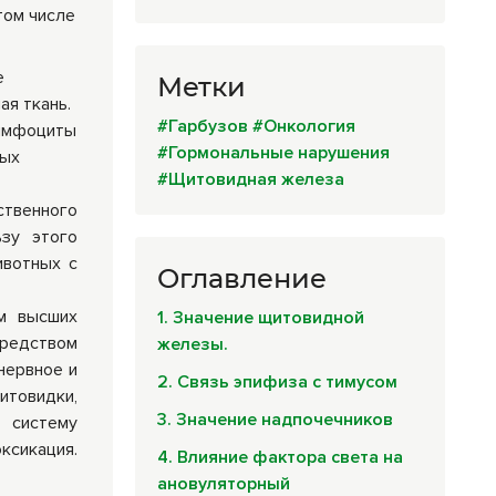
том числе
е
Метки
я ткань.
#Гарбузов
#Онкология
лимфоциты
#Гормональные нарушения
ных
#Щитовидная железа
твенного
зу этого
ивотных с
Оглавление
м высших
1. Значение щитовидной
средством
железы.
нервное и
2. Связь эпифиза с тимусом
итовидки,
3. Значение надпочечников
т систему
ксикация.
4. Влияние фактора света на
ановуляторный