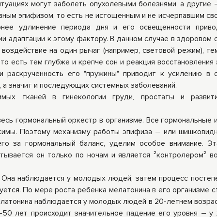
итуациях могут заболеть опухолевыми болезнями, а другие –
вным эпифизом, то есть не истощенным и не исчерпавшим сво
ернее удлинение периода дня и его освещенности прив
ции адаптации к этому фактору. В данном случае в здоровом 
воздействие на один рычаг (например, световой режим), те
 то есть тем глубже и крепче сон и реакция восстановления
 и раскрученность его "пружины" приводит к усилению в 
 а значит и последующих системных заболеваний.
имых тканей в гинекологии груди, простаты и развит
весь гормональный оркестр в организме. Все гормональные 
висимы. Поэтому механизму работы эпифиза – или шишковидн
его за гормональный баланс, уделим особое внимание. Э
тывается он только по ночам и является ²контролером² в
 Она наблюдается у молодых людей, затем процесс постеп
зуется. По мере роста ребенка мелатонина в его организме с
елатонина наблюдается у молодых людей в 20-летнем возрас
-50 лет происходит значительное падение его уровня – у