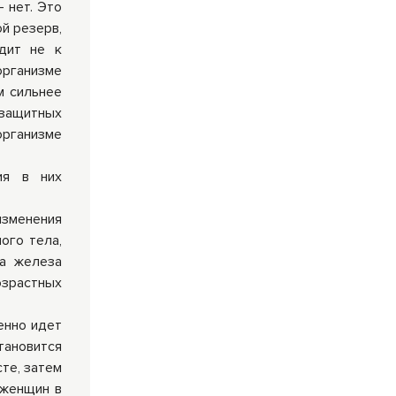
 нет. Это
й резерв,
одит не к
организме
м сильнее
 защитных
организме
ия в них
изменения
ого тела,
та железа
озрастных
енно идет
тановится
те, затем
 женщин в