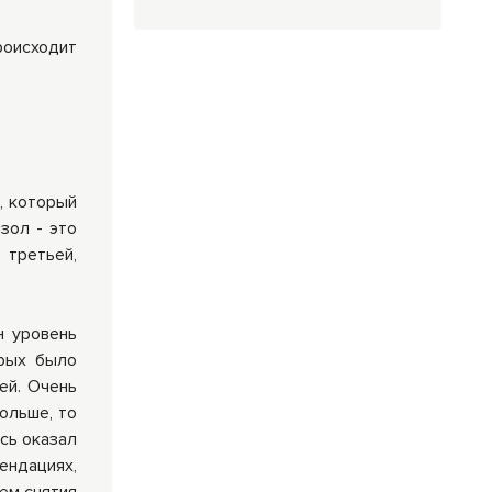
роисходит
, который
зол - это
 третьей,
н уровень
орых было
ей. Очень
ольше, то
есь оказал
ендациях,