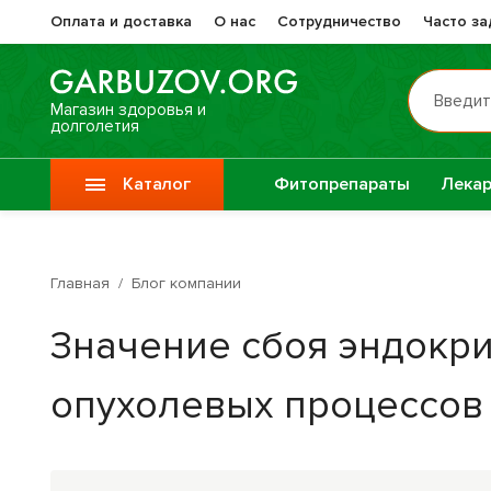
Оплата и доставка
О нас
Сотрудничество
Часто з
Введит
Магазин здоровья и
долголетия
Каталог
Фитопрепараты
Лекар
Препа
Vitauct / Витаукт
Жизне
Главная
/
Блог компании
Препараты при
Прочи
Значение сбоя эндокри
онкологии
фитоп
опухолевых процессов
Специи
Крупы