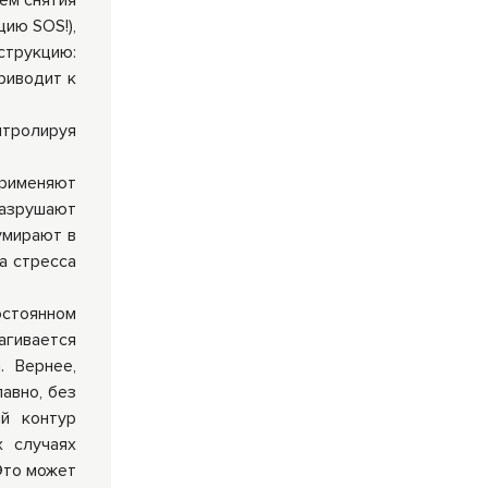
ем снятия
ию SOS!),
струкцию:
риводит к
нтролируя
применяют
разрушают
умирают в
а стресса
остоянном
агивается
. Вернее,
авно, без
ый контур
 случаях
Это может