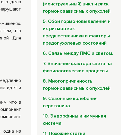
го отдела
(менструальный) цикл и риск
 нарушают
гормонозависимых опухолей
5. Сбои гормоновыделения и
-мишенях.
их ритмов как
 тем, что
предшественники и факторы
иной. Для
предопухолевых состояний
6. Связь между ПМС и светом.
7. Значение фактора света на
физиологические процессы
 медленно
8. Многопричинность
ие идет и
гормонозависимых опухолей
9. Сезонные колебания
им, что в
серотонина
компонент
10. Эндорфины и иммунная
компонент
система
о одна из
11. Похожие статьи