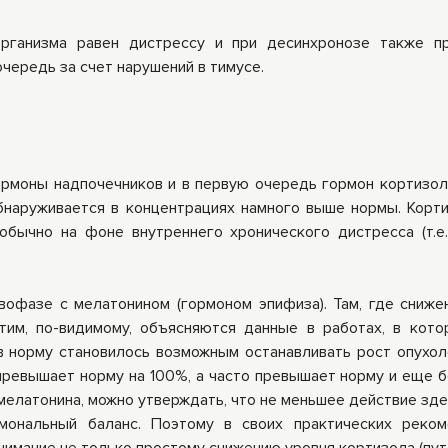
рганизма равен дистрессу и при десинхронозе также п
очередь за счет нарушений в тимусе.
рмоны надпочечников и в первую очередь гормон кортизол
бнаруживается в концентрациях намного выше нормы. Корти
 обычно на фоне внутреннего хронического дистресса (т.е.
вофазе с мелатонином (гормоном эпифиза). Там, где сниже
тим, по-видимому, объясняются данные в работах, в кот
 в норму становилось возможным останавливать рост опухол
превышает норму на 100%, а часто превышает норму и еще б
и мелатонина, можно утверждать, что не меньшее действие зд
мональный баланс. Поэтому в своих практических реком