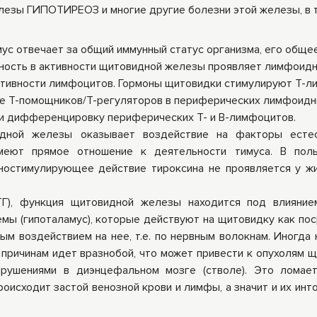
езы ГИПОТИРЕОЗ и многие другие болезни этой железы, в 
ус отвечает за общий иммунный статус организма, его обще
ность в активности щитовидной железы проявляет лимфоидна
ктивности лимфоцитов. Гормоны щитовидки стимулируют Т-
ие Т-помощников/Т-регуляторов в периферических лимфоид
 и дифференцировку периферических Т- и В-лимфоцитов.
идной железы оказывает воздействие на факторы естес
меют прямое отношение к деятельности тимуса. В поль
ностимулирующее действие тироксина не проявляется у ж
Г), функция щитовидной железы находится под влияние
емы (гипоталамус), которые действуют на щитовидку как по
ым воздействием на нее, т.е. по нервным волокнам. Иногда 
причинам идет вразнобой, что может привести к опухолям щ
арушениями в диэнцефальном мозге (стволе). Это ломае
оисходит застой венозной крови и лимфы, а значит и их инто