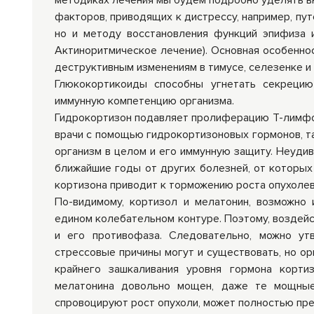
методиках лечения мы будем подробно уделять вн
факторов, приводящих к дистрессу, например, пу
но и методу восстановления функций эпифиза и
Актиноритмическое лечение). Основная особенно
деструктивным изменениям в тимусе, селезенке и
Глюкокортикоиды способны угнетать секрецию
иммунную компетенцию организма.
Гидрокортизон подавляет пролиферацию Т-лимфоц
врачи с помощью гидрокортизоновых гормонов, т
организм в целом и его иммунную защиту. Неудив
ближайшие годы от других болезней, от которых
кортизона приводит к торможению роста опухолев
По-видимому, кортизол и мелатонин, возможно 
едином колебательном контуре. Поэтому, воздейст
и его противофаза. Следовательно, можно утв
стрессовые причины могут и существовать, но орг
крайнего зашкаливания уровня гормона корти
мелатонина довольно мощен, даже те мощные
спровоцируют рост опухоли, может полностью пре