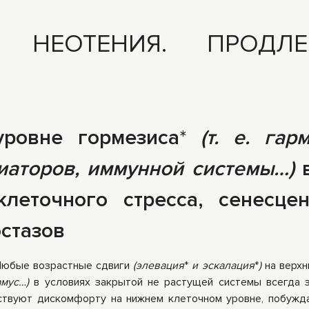
ры
Книги Гарбузова
: НЕОТЕНИЯ. ПРОДЛЕ
ные
Г.А.
уровне гормезиса
*
(т. е. гар
иаторов, иммунной системы…)
в
леточного стресса, сенесце
стазов
юбые возрастные сдвиги
(элевация
*
и эскалация
*
)
на верхн
амус…)
в условиях закрытой не растущей системы всегда 
ствуют дискомфорту на нижнем клеточном уровне, побужд