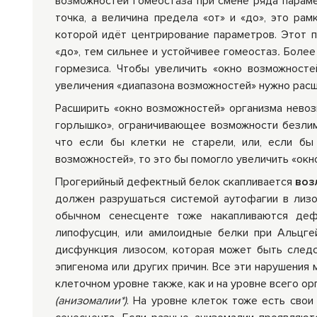
возможностей гомеостаза при смене ряда параме
точка, а величина предела «от» и «до», это рам
которой идёт центрирование параметров. Этот 
«до», тем сильнее и устойчивее гомеостаз
.
Более
гормезиса. Чтобы увеличить «окно возможносте
увеличения «диапазона возможностей» нужно расш
Расширить «окно возможностей» организма невоз
горлышко», ограничивающее возможности безлими
что если бы клетки не старели, или, если бы 
возможностей», то это бы помогло увеличить «окн
Прогерийный дефектный белок скапливается
воз
должен разрушаться системой аутофагии в лиз
обычном сенесценте тоже накапливаются деф
липофусцин, или амилоидные белки при Альцгей
дисфункция лизосом, которая может быть следс
эпигенома или других причин. Все эти нарушения 
клеточном уровне также, как и на уровне всего ор
(анизомалии*)
. На уровне клеток тоже есть свои