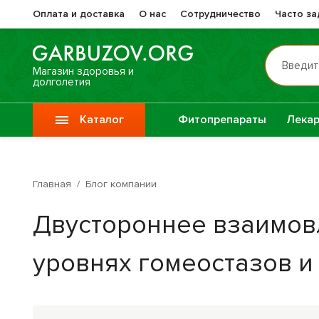
Оплата и доставка
О нас
Сотрудничество
Часто з
Введит
Магазин здоровья и
долголетия
Каталог
Фитопрепараты
Лекар
Препа
Vitauct / Витаукт
Жизне
Главная
/
Блог компании
Препараты при
Прочи
Двустороннее взаимов
онкологии
фитоп
уровнях гомеостазов и
Специи
Крупы