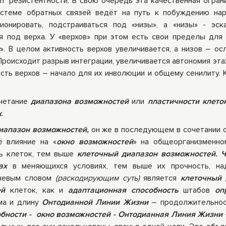
ит резистентности. В свою очередь эта качественная огран
стеме обратных связей ведёт на путь к побуждению на
ионировать, подстраиваться под «низы», а «низы» - эск
ся под верха. У «верхов» при этом есть свои пределы для 
и
». В целом активность верхов увеличивается, а низов – ос
 Происходит разрыв интеграции, увеличивается автономия эта
ость верхов – начало для их инволюции и общему сенилиту. 
очетание
диапазона возможностей
или
пластичности клето
к
.
иапазон возможностей,
он же в последующем в сочетании 
 влияние на «
окно возможностей
» на общеорганизменно
ть клеток, тем выше
клеточный диапазон возможностей. 
бах
в меняющихся условиях, тем выше их прочность, на
евым словом
(раскодирующим суть)
является
клеточный 
ей
клеток, как и
адаптационная способность
штабов
оп
ма и длину
Онтодианной Линии Жизни
– продолжительнос
бности -
окно возможностей - Онтодианная Линия Жизни