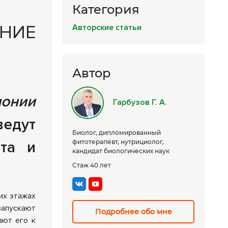
Категория
Комплексные
программы
НИЕ
Авторские статьи
лечения
Автор
монии
Гарбузов Г. А.
едут
Биолог, дипломированный
нта и
фитотерапевт, нутрициолог,
кандидат биологических наук
Стаж 40 лет
их этажах
запускают
Подробнее обо мне
ают его к