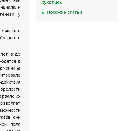
няет, как
рукопись
нциала, и
9. Похожие статьи
генеза у
рживать в
аботают в
лет, в до
ходятся в
гармонии
(в
интервале
одействия
рзрелости
тервале их
позволяет
зможности
тазов они
ной поля