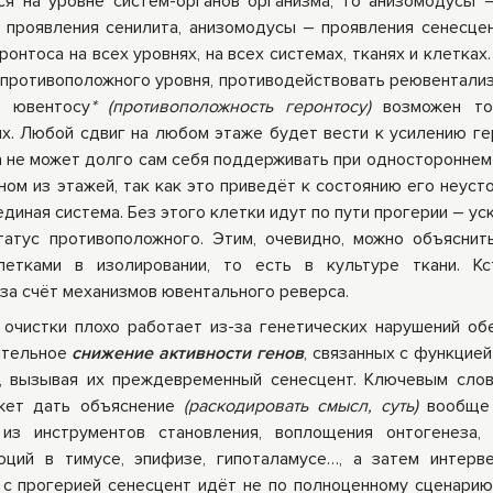
ся на уровне систем-органов организма, то анизомодусы 
проявления сенилита, анизомодусы – проявления сенесцен
онтоса на всех уровнях, на всех системах, тканях и клетках
противоположного уровня, противодействовать реювентали
к ювентосу
* (противоположность геронтосу)
возможен то
х. Любой сдвиг на любом этаже будет вести к усилению ге
са не может долго сам себя поддерживать при одностороннем
ом из этажей, так как это приведёт к состоянию его неусто
единая система. Без этого клетки идут по пути прогерии – у
татус противоположного. Этим, очевидно, можно объясни
тками в изолировании, то есть в культуре ткани. Кст
за счёт механизмов ювентального реверса.
очистки плохо работает из-за генетических нарушений об
чительное
снижение активности генов
, связанных с функцие
х, вызывая их преждевременный сенесцент. Ключевым сло
ожет дать объяснение
(раскодировать смысл, суть)
вообще 
из инструментов становления, воплощения онтогенеза,
юций в тимусе, эпифизе, гипоталамусе…, а затем интерв
 с прогерией сенесцент идёт не по полноценному сценарию