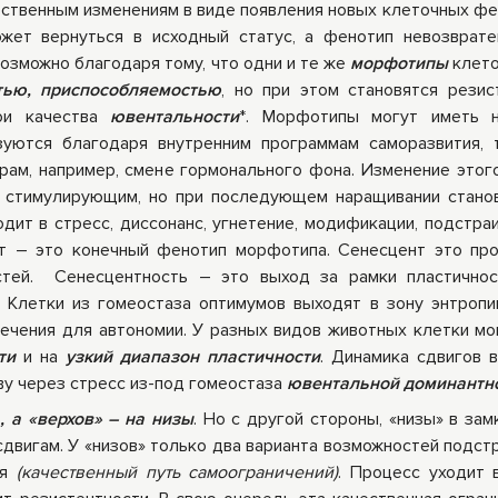
ественным изменениям в виде появления новых клеточных фе
жет вернуться в исходный статус, а фенотип невозврат
озможно благодаря тому, что одни и те же
морфотипы
клето
тью, приспособляемостью
, но при этом становятся резис
ои качества
ювентальности
*. Морфотипы могут иметь н
уются благодаря внутренним программам саморазвития, 
ам, например, смене гормонального фона. Изменение этог
я стимулирующим, но при последующем наращивании стано
ит в стресс, диссонанс, угнетение, модификации, подстраи
нт – это конечный фенотип морфотипа. Сенесцент это пр
стей. Сенесцентность – это выход за рамки пластичнос
 Клетки из гомеостаза оптимумов выходят в зону энтропи
печения для автономии. У разных видов животных клетки мо
ти
и на
узкий диапазон пластичности
. Динамика сдвигов в
чву через стресс из-под гомеостаза
ювентальной доминантн
, а «верхов» – на низы
. Но с другой стороны, «низы» в зам
двигам. У «низов» только два варианта возможностей подстр
ся
(качественный путь
самоограничений)
. Процесс уходит 