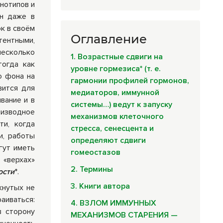
нотипов и
ен даже в
к в своём
Оглавление
тентными,
есколько
1. Возрастные сдвиги на
тогда как
уровне гормезиса* (т. е.
о фона на
гармонии профилей гормонов,
вится для
медиаторов, иммунной
вание и в
системы…) ведут к запуску
оизводное
механизмов клеточного
ти, когда
стресса, сенесцента и
и, работы
определяют сдвиги
гут иметь
гомеостазов
 «верхах»
2. Термины
ости
*.
3. Книги автора
кнутых не
аиваться:
4. ВЗЛОМ ИММУННЫХ
в сторону
МЕХАНИЗМОВ СТАРЕНИЯ —