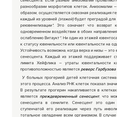
сенесцента. Если разные анизомалии проявляют
разнообразии морфотипов клеток. Анизомалии – 
образом, осуществляется сквозная реализация гер
каждый из уровней
(этажей)
будет преградой для 
реювенилизации
*
. Это означает что возврат 
одновременном воздействии в обоих направления
ослаблению Витаукт
*
. Ни один из этажей ювенто
к статусу ювенильности или ювентальности на одн
Устойчивость возможна, когда верха и низы – это 
сенесцента. Каждый из этажей поддерживает с
лимита Хейфлика – утраты ювентальности кле
противоположностью является
реверс Гарбузова
У больных прогерией детей клеточная система 
этого процесса. Анализ РНК клеток показал зна
В результате прогерин накапливается в клетка
является
преждевременный сенесцент
, что м
сенесцента в сенилите. Сенесцент это один 
ступенчатой его реализации через путь инвол
тотальное овладение всем организмом. В случае