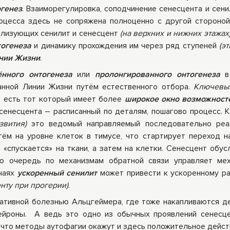
генез
. Взаиморегулировка, соподчинение сенесцента и сени
роцесса здесь не сопряжена полноценно с другой стороно
ализующих сенилит и сенесцент
(на верхних и нижних этажах
тогенеза
и динамику прохождения им через ряд ступеней
(э
инии Жизни
.
ённого онтогенеза
или
пролонгированного онтогенеза
в
анной Линии Жизни путём естественного отбора.
Ключевы
то есть тот который имеет более
широкое окно возможност
сенесцента – расписанный по деталям, пошагово процесс. К
звития)
это ведомый направляемый последовательно реа
ём на уровне клеток в тимусе, что стартирует переход н
 «спускается» на ткани, а затем на клетки. Сенесцент обус
ою очередь по механизмам обратной связи управляет ме
учаях
ускоренный сенилит
может привести к ускоренному р
нту при прогерии)
.
ативной болезнью Альцгеймера, где тоже накапливаются 
йроны. А ведь это одно из обычных проявлений сенесце
, что методы аутофагии окажут и здесь положительное дейст