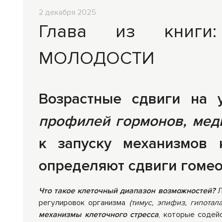
2 декабря 2025
Средства личной
Прибо
Глава из книги
гигиены
лечеб
МОЛОДОСТИ
Возрастные сдвиги на 
профилей гормонов, мед
к запуску механизмов к
определяют сдвиги гомео
Что такое клеточный диапазон возможностей?
Л
регулировок организма
(тимус, эпифиз, гипотал
механизмы клеточного стресса
, которые содей