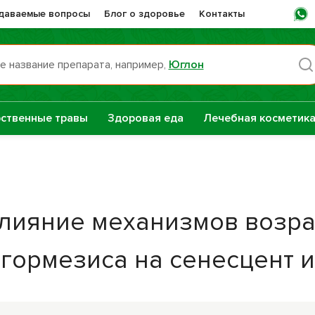
адаваемые вопросы
Блог о здоровье
Контакты
е название препарата, например,
Юглон
Пн -
ственные травы
Здоровая еда
Лечебная косметик
раты НТК
Сашера-Мед
нная Сила
е
лияние механизмов возра
Сборы трав
репараты
 гормезиса на сенесцент и
Натуральные
растительные
масла