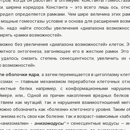
тров, когда он работает в оптимуме. Константы гомеостаза
ки, ширина коридора. Константа – это всего лишь ось, отн
предел определяется рамками
.
Чем шире величина этих рам
 мощные гомеостазы условие и основа для расширения воз
й», надо найти способы увеличения «диапазона возможнос
ирять «рамки возможностей».
можно без увеличения «диапазона возможностей» клеток. Э
тного онтогенеза, загоняющее его в жесткие рамки. Это 
удалось снизить степень сенесцентности, увеличить их 
о возможностей».
ле оболочки ядра
, а затем перемещается в цитоплазму клет
осомах — главным механизмом переработки клеточных отх
ектные белки, например, с конформационными нарушени
мере, или... Одной из причин накопления вредных белков
твием как мутаций, так и нарушения взаимоотношений мит
можно обозначить как «болезни» клеточного уровня. Таким о
ганизма есть свои как болезни, так и возраст-зависимые «за
 «анизомалии» -
анизомодусы
*
= сенесцентные модусы – и