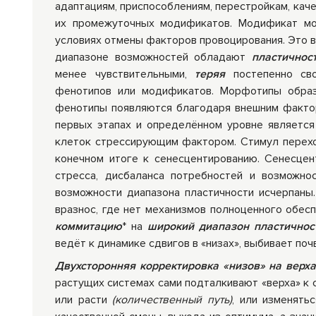
адаптациям, приспособлениям, перестройкам, кач
их промежуточных модификатов. Модификат мо
условиях отмены факторов провоцирования. Это в
диапазоне возможностей обладают
пластичнос
менее чувствительными,
теряя
постепенно св
фенотипов или модификатов. Морфотипы образ
фенотипы появляются благодаря внешним фактор
первых этапах и определённом уровне являетс
клеток стрессирующим фактором. Стимул переход
конечном итоге к сенесцентированию. Сенесце
стресса, дисбаланса потребностей и возможно
возможности диапазона пластичности исчерпаны.
вразнос, где нет механизмов полноценного обес
коммитацию
* на
широкий диапазон пластичнос
ведёт к динамике сдвигов в «низах», выбивает по
Двухсторонняя корректировка «низов» на верха
растущих системах сами подталкивают «верха» к с
или расти
(количественный путь)
, или изменять