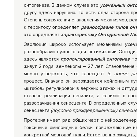
онтогенеза. В данном случае это
усечённый онто
другу здесь нарушена. То есть одна сторона п
Степень сопряжения становления механизмов, ре
к геронтосу определяет
разнообразие типов он
это определяет
характеристику Онтодианной Л
Эволюция широко использует механизмы
усеч
разнообразии нужного для оптимизации Онтоди
здесь является
пролонгированный онтогенез
, 
живут 2 года, землекопы – 27 лет. Становление 
можно утверждать, что сенесцент
(в норме ра
процесс. Вначале он зарождается кейлонным пут
«штабов» регулировок в верхних этажах и оттуда
степень реализации сенилита, а сенилит в св
разворачивания сенесцента. В определённых сл
сенесцента
(подобно преждевременному сенесце
Прогерия имеет ряд общих черт с нейродегенер
токсичные амилоидные белки, повреждающие не
конкретной мозговой ткани. Естественно ожидать