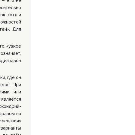
 – это не
осительно
ок «от» и
можностей
тей». Для
то «узкое
означает,
«диапазон
ки, где он
одов. При
ями, или
 является
охондрий-
бразом на
болевания»
нварианты