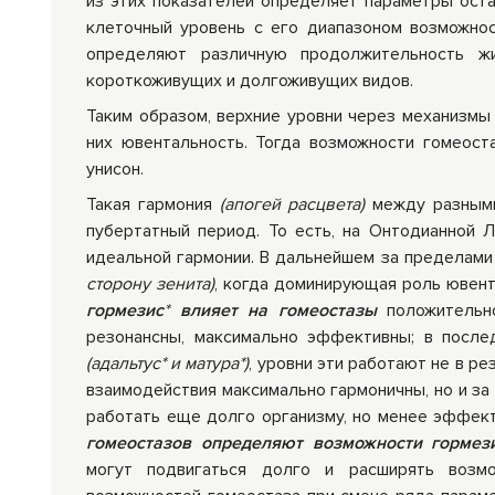
из этих показателей определяет параметры остал
клеточный уровень с его диапазоном возможно
определяют различную продолжительность ж
короткоживущих и долгоживущих видов.
Таким образом, верхние уровни через механизмы
них ювентальность. Тогда возможности гомеост
унисон.
Такая гармония
(апогей расцвета)
между разным
пубертатный период. То есть, на Онтодианной Л
идеальной гармонии. В дальнейшем за пределами 
сторону зенита)
, когда доминирующая роль ювент
гормезис
*
влияет на гомеостазы
положительн
резонансны, максимально эффективны; в после
(адальтус* и матура*)
, уровни эти работают не в ре
взаимодействия максимально гармоничны, но и за
работать еще долго организму, но менее эффект
гомеостазов определяют возможности гормез
могут подвигаться долго и расширять возмо