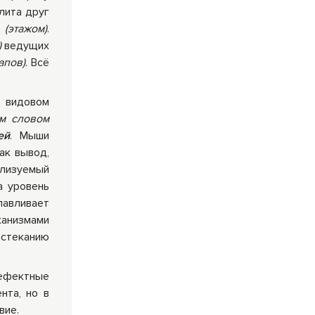
лита друг
й
(этажом)
.
)
ведущих
тапов)
. Всё
 видовом
м словом
ей
. Мыши
ак вывод,
лизуемый
а уровень
лавливает
ханизмами
астеканию
дефектные
нта, но в
вие.