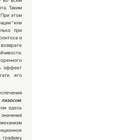
– во всём
та. Таким
. При этом
зации
*
или
лько при
ронтоса и
 возврате
йчивости.
скоренного
ть эффект
ати, его
еспечения
й
лизосом
.
вом здесь
значения
 механизм
енционное
, графику