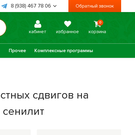
8 (938) 467 78 06
Обратный звонок
8 (995) 003 74 85
0
 Пт, с 09:00 до 18:00
кабинет
избранное
корзина
а
Прочее
Комплексные программы
Оптисалт
МелМур
стных сдвигов на
Урбеч
Травяной чай
 сенилит
Натуральное
Лечебные мази
мыло