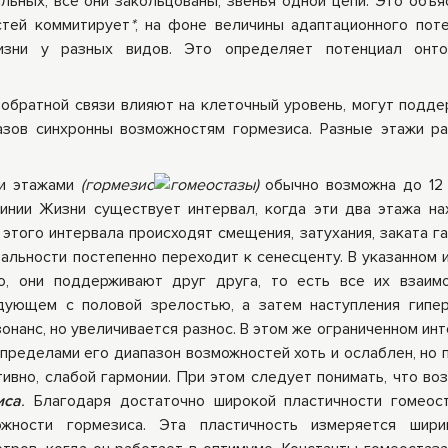
ьных, все они закольцованы, звенья одной цепи. Это объяс
стей коммитирует
*
, на фоне величины адаптационного поте
изни у разных видов. Это определяет потенциал онто
 обратной связи влияют на клеточный уровень, могут подде
азов синхронны возможностям гормезиса. Разные этажи р
и этажами
(гормезис
гомеостазы)
обычно возможна до 12 
инии Жизни существует интервал, когда эти два этажа на
этого интервала происходят смещения, затухания, заката 
альности постепенно переходит к сенесценту. В указанном 
о, они поддерживают друг друга, то есть все их взаим
дующем с половой зрелостью, а затем наступления гипе
зонанс, но увеличивается разнос. В этом же ограниченном ин
 пределами его диапазон возможностей хоть и ослаблен, но 
ивно, слабой гармонии. При этом следует понимать, что во
иса
.
Благодаря достаточно широкой пластичности гомеос
жности гормезиса. Эта пластичность измеряется шири