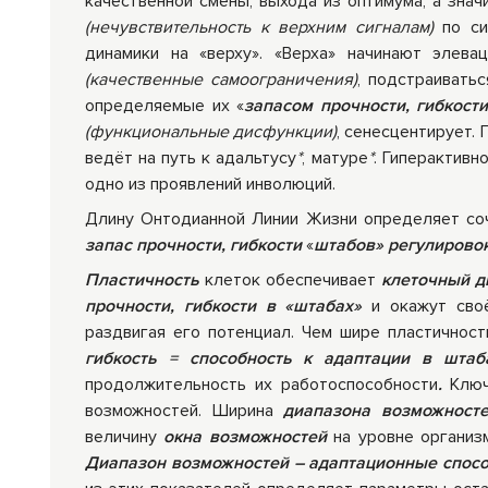
качественной смены, выхода из оптимума, а знач
(нечувствительность к верхним сигналам)
по си
динамики на «верху». «Верха» начинают элевац
(качественные самоограничения)
, подстраивать
определяемые их «
запасом прочности, гибкост
(функциональные дисфункции)
, сенесцентирует.
ведёт на путь к адальтусу
*
, матуре
*
. Гиперактивн
одно из проявлений инволюций.
Длину Онтодианной Линии Жизни определяет с
запас прочности, гибкости
«
штабов» регулирово
Пластичность
клеток обеспечивает
клеточный д
прочности, гибкости в «штабах»
и окажут своё
раздвигая его потенциал. Чем шире пластичнос
гибкость = способность к адаптации в шта
продолжительность их работоспособности
.
Ключ
возможностей. Ширина
диапазона возможност
величину
окна возможностей
на уровне организ
Диапазон возможностей – адаптационные спосо