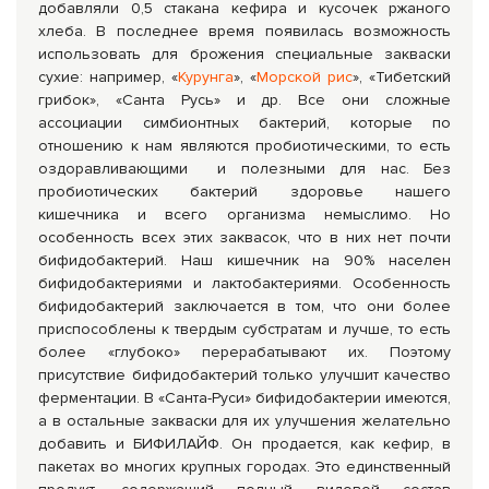
добавляли 0,5 стакана кефира и кусочек ржаного
хлеба. В последнее время появилась возможность
использовать для брожения специальные закваски
сухие: например, «
Курунга
», «
Морской рис
», «Тибетский
грибок», «Санта Русь» и др. Все они сложные
ассоциации симбионтных бактерий, которые по
отношению к нам являются пробиотическими, то есть
оздоравливающими и полезными для нас. Без
пробиотических бактерий здоровье нашего
кишечника и всего организма немыслимо. Но
особенность всех этих заквасок, что в них нет почти
бифидобактерий. Наш кишечник на 90% населен
бифидобактериями и лактобактериями. Особенность
бифидобактерий заключается в том, что они более
приспособлены к твердым субстратам и лучше, то есть
более «глубоко» перерабатывают их. Поэтому
присутствие бифидобактерий только улучшит качество
ферментации. В «Санта-Руси» бифидобактерии имеются,
а в остальные закваски для их улучшения желательно
добавить и БИФИЛАЙФ. Он продается, как кефир, в
пакетах во многих крупных городах. Это единственный