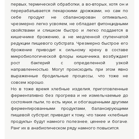
первых, термической обработки, а во-вторых, хотя он и
перерабатывается пекарскими дрожжами, но сам по
себе продукт не сбалансирован оптимально,
чрезмерно легко усвояем, не обладает фитонцидными
свойствами и слишком быстро и легко поддается в
кишечнике брожению, а не медленной ступенчатой
редукции пищевого субстрата. Чрезмерно быстрое его
брожение приводит к сильному крену в составе
микробиологической флоры кишечника, возбуждает
рост бактерий с определенной узкой
направленностью. Могут происходить при этом явно
выраженные бродильные процессы, что тоже не
совсем хорошо.
Но в тоже время хлебные изделия, приготовленные
ферментативно без прогрева и не измельчаемые до
состояния пыли, то есть муки, и обогащенными другими
ферментированными продуктами, балансирующими
пищевой субстрат, приведет к тому, что такие «хлебные
продукты» будут намного полезнее, ценнее и богаче.
Ранг их в анабиотическом ряду намного повысится.