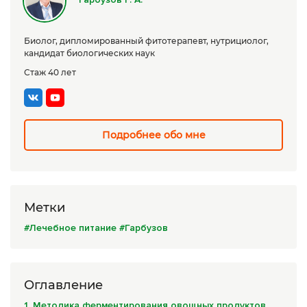
Сборы трав
Биолог, дипломированный фитотерапевт, нутрициолог,
Урбеч
кандидат биологических наук
Травяной чай
Стаж 40 лет
Специи
Крупы
Подробнее обо мне
Натуральные растительные масла
Лечебные мази
Натуральное мыло
Метки
#Лечебное питание
#Гарбузов
Средства личной гигиены
Приборы лечебные
Оглавление
Книги Гарбузова Г.А.
1. Методика ферментирования овощных продуктов,