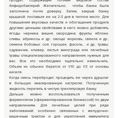
продукт, содержащий полный видовой состав
бифидобактерий. Желательно, чтобы банка была
заполнена почти доверху. Затем, закрыв банку
крышкой, поставьте ее на 2-3 дня в теплое место. Для
повышения вкусовых качеств и обогащения продукта
другими ценными свойствами в него можно добавлять
ягоды: черника, вишня, смородина; фрукты: яблоки,
сливы, абрикосы и др.; овощи: морковь, свекла и др.;
семена бобовых: соя, горошек, фасоль… и др.; травы:
одуванчик, клевер, листья винограда или лечебные
травы специализированного направления, нужные для
вас. Все это необходимо тщательно измельчить.
Объем их обычно берется от 1/10 до 1/3 от основы
киселя.
Когда смесь перебродит, процедить ее через дуршлаг
в большую эмалированную кастрюлю. Полученную
жидкость перелить в чистую трехлитровую банку.
Дальше можно воспользоваться полученным
ферментатом (сферментированном биомассой) по двум
направлениям. Для лечебных целей при ряде
заболеваний, особенно связанных с желудочно-
кишечным трактом и для укрепления иммунитета