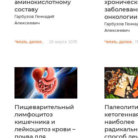
аминокислотному
хроническ
составу
заболеван
онкологии
Гарбузов Геннадий
Алексеевич
Гарбузов Генна
Алексеевич
Читать далее..
26 марта 2015
Читать далее..
1
Пищеварительный
Палеолити
лимфоцитоз
кетогенна
кишечника и
наиболее
лейкоцитоз крови –
радикаль
почва для
способ ле