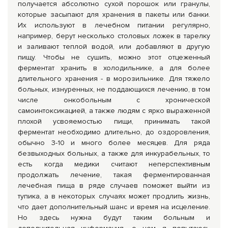
получается абсолютно сухой порошок или гранулы,
которые засыпают для хранения в пакеты или банки.
Их используют в лечебном питании регулярно,
например, берут несколько столовых ложек в тарелку
и заливают теплой водой, или добавляют в другую
пищу. Чтобы не сушить, можно этот отцеженный
ферментат хранить в холодильнике, а для более
длительного хранения - в морозильнике. Для тяжело
больных, изнуренных, не поддающихся лечению, в том
числе онкобольным с хронической
самоинтоксикацией, а также людям с ярко выраженной
плохой усвояемостью пищи, принимать такой
ферментат необходимо длительно, до оздоровления,
обычно 3-10 и много более месяцев. Для ряда
безвыходных больных, а также для инкурабельных, то
есть когда медики считают неперспективным
продолжать лечение, такая ферментированная
лечебная пища в ряде случаев поможет выйти из
тупика, а в некоторых случаях может продлить жизнь,
что дает дополнительный шанс и время на исцеление.
Но здесь нужна будут таким больным и