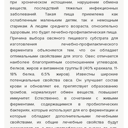
при хроническом истощении, нарушении обмена
веществ, последствий тяжелых инфекционных
заболеваний. Такая пища приемлема как
ослабленным маленьким детям, так и немощным
старикам. А людям среднего возраста, относительно
здоровым, это будет лечебно-профилактическая пища.
Причина выбора овсяного пищевого субстрата для
изготовления лечебно-профилактического
ферментата объясняется тем, что он обладает
оптимальными свойствами для этого. Овес отличается
наиболее благоприятным соотношением углеводов,
белков, жиров и витаминов группы В (40% крахмала, 11-
18% белка, 6,5% жиров). Известны широкие
потенциальные свойства овса. Он улучшает состав
крови и обновляет ее, препятствует образованию
тромбов, нормализует обмен веществ, повышает
иммунитет. Естественно, в сочетании с живыми
ферментами, содержащимися в пробиотических
бактериях, которые используют для его ферментации и
которые обладают дополнительными лечебными
свойствами, их общие лечебные свойства будут