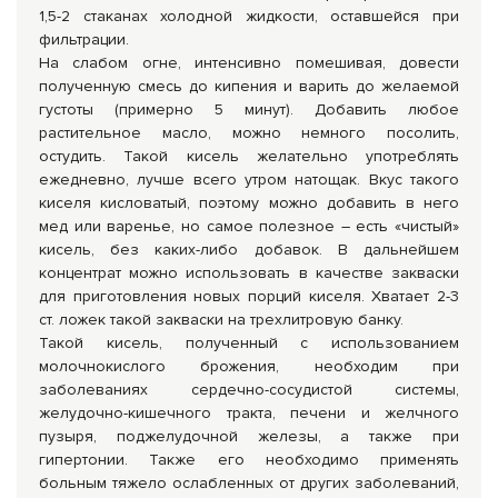
1,5-2 стаканах холодной жидкости, оставшейся при
фильтрации.
На слабом огне, интенсивно помешивая, довести
полученную смесь до кипения и варить до желаемой
густоты (примерно 5 минут). Добавить любое
растительное масло, можно немного посолить,
остудить. Такой кисель желательно употреблять
ежедневно, лучше всего утром натощак. Вкус такого
киселя кисловатый, поэтому можно добавить в него
мед или варенье, но самое полезное – есть «чистый»
кисель, без каких-либо добавок. В дальнейшем
концентрат можно использовать в качестве закваски
для приготовления новых порций киселя. Хватает 2-3
ст. ложек такой закваски на трехлитровую банку.
Такой кисель, полученный с использованием
молочнокислого брожения, необходим при
заболеваниях сердечно-сосудистой системы,
желудочно-кишечного тракта, печени и желчного
пузыря, поджелудочной железы, а также при
гипертонии. Также его необходимо применять
больным тяжело ослабленных от других заболеваний,