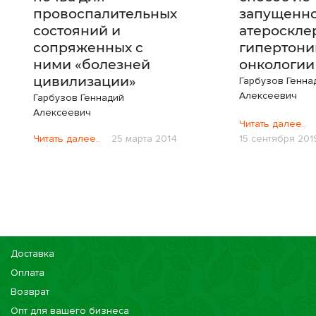
провоспалительных
запущенн
состояний и
атероскле
сопряженных с
гипертони
ними «болезней
онкологии
цивилизации»
Гарбузов Генна
Алексеевич
Гарбузов Геннадий
Алексеевич
Читать далее..
Читать далее..
25 марта 2014
15 сентября 201
Доставка
Оплата
Возврат
Опт для вашего бизнеса