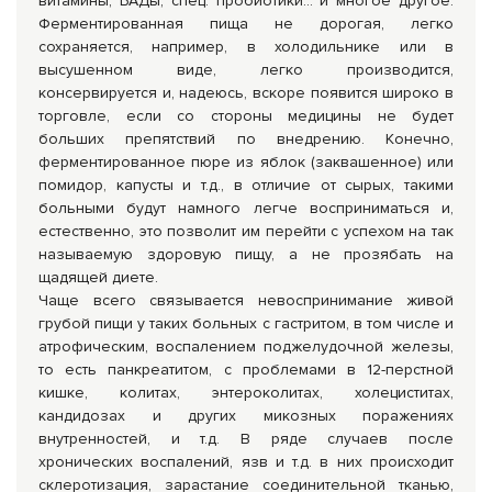
витамины, БАДы, спец. пробиотики… и многое другое.
Ферментированная пища не дорогая, легко
сохраняется, например, в холодильнике или в
высушенном виде, легко производится,
консервируется и, надеюсь, вскоре появится широко в
торговле, если со стороны медицины не будет
больших препятствий по внедрению. Конечно,
ферментированное пюре из яблок (заквашенное) или
помидор, капусты и т.д., в отличие от сырых, такими
больными будут намного легче восприниматься и,
естественно, это позволит им перейти с успехом на так
называемую здоровую пищу, а не прозябать на
щадящей диете.
Чаще всего связывается невоспринимание живой
грубой пищи у таких больных с гастритом, в том числе и
атрофическим, воспалением поджелудочной железы,
то есть панкреатитом, с проблемами в 12-перстной
кишке, колитах, энтероколитах, холециститах,
кандидозах и других микозных поражениях
внутренностей, и т.д. В ряде случаев после
хронических воспалений, язв и т.д. в них происходит
склеротизация, зарастание соединительной тканью,