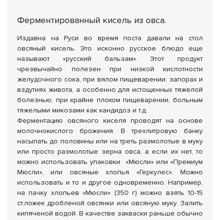
Ферментированный кисель из овса.
Издавна на Руси во время поста давали на стол
овсяный кисель. Это исконно русское блюдо еще
называют «русский бальзам». Этот продукт
чрезвычайно полезен при низкой кислотности
желудочного сока, при вялом пищеварении, запорах и
вздутиях живота, а особенно для истощенных тяжелой
болезнью, при крайне плохом пищеварении, больным
тяжелыми микозами как кандидоз и т.д.
Ферментацию овсяного киселя проводят на основе
молочнокислого брожения. В трехлитровую банку
насыпать до половины или на треть размолотые в муку
или просто размолотые зерна овса, а если их нет, то
можно использовать упаковки «Мюсли» или «Премиум
Мюсли», или овсяные хлопья «Геркулес». Можно
использовать и то и другое одновременно. Например,
на пачку хлопьев «Мюсли» (350 г) можно взять 10-15
ст.ложек дробленой овсянки или овсяную муку. Залить
кипяченой водой. В качестве закваски раньше обычно