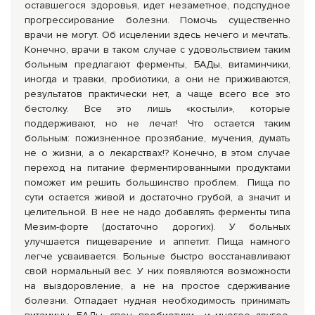
оставшегося здоровья, идет незаметное, подспудное
прогрессирование болезни. Помочь существенно
врачи не могут. Об исцелении здесь нечего и мечтать.
Конечно, врачи в таком случае с удовольствием таким
больным предлагают ферменты, БАДы, витаминчики,
иногда и травки, пробиотики, а они не приживаются,
результатов практически нет, а чаще всего все это
бестолку. Все это лишь «костыли», которые
поддерживают, но не лечат! Что остается таким
больным: пожизненное прозябание, мучения, думать
не о жизни, а о лекарствах!? Конечно, в этом случае
переход на питание ферментированными продуктами
поможет им решить большинство проблем. Пища по
сути остается живой и достаточно грубой, а значит и
целительной. В нее не надо добавлять ферменты типа
Мезим-форте (достаточно дорогих). У больных
улучшается пищеварение и аппетит. Пища намного
легче усваивается. Больные быстро восстанавливают
свой нормальный вес. У них появляются возможности
на выздоровление, а не на простое сдерживание
болезни. Отпадает нудная необходимость принимать