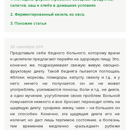
Комплексные программы лечения
салатов, каш и хлеба в домашних условиях
2. Ферментированный кисель из овса.
3. Похожие статьи
30 сентября 2011
Представьте себе бедного больного, которому врачи
и целители предлагают перейти на здоровую пищу. Это,
конечно же, подразумевает свежую живую овощно-
фруктовую диету. Такой бедняга пытается поглощать
яблоки, морковь, помидоры, капусту, свеклу и т.д., а у
него ничего не получается, он их не может
употреблять, усиливаются поносы, боли и т.д., не диета,
а одно мучение, усугубление своих проблем. Больной
помучается немного и все бросает, переходит опять на
щадящую диету: сухарики, манку, чаек – на большее он
не способен. Конечно, эта щадящая диета его не
излечит, но даст лишь терпимое состояние, а болезнь
тем временем медленно «разъедает» рубежи