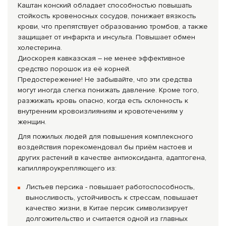
Каштан конский обладает способностью повышать
стойкость кровеносных сосудов, понижает вязкость
крови, что препятствует образованию тромбов, а также
защищает от инфаркта и инсульта. Повышает обмен
холестерина.
Диоскорея кавказская – не менее эффектив­ное
средство порошок из её корней.
Предостережение! Не забывайте, что эти средства
могут иногда слегка понижать давление. Кроме того,
разжижать кровь опасно, когда есть склонность к
внутренним кровоизлияниям и кровотечениям у
женщин.
Для пожилых людей для повышения комплексного
воздействия порекомендовал бы приём настоев и
других растений в качестве антиоксиданта, адаптогена,
капилляроукрепляющего из:
Листьев персика - повышает работоспособность,
выносливость, устойчивость к стрессам, повышает
качество жизни, в Китае персик символизирует
долгожительство и считается одной из главных