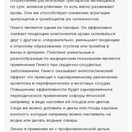
потребление растительных препаратов являющихся,
по сути, антикоагулянтами, то есть мягко разжижают
кровь. Они же способствуют снижению агрегации
эритроцитов и тромбоцитов (их склеенности).
Гинкго является одним из таковых. Он эффективно
снижает тенденцию компонентов крови склеиваться
друг с другом и, следовательно, уменьшает тенденцию
к опасному образованию сгустков или тромбов в
венах и артериях. Поистине уникальным и
разнообразным по медицинским показаниям является
применение Гинкго при сердечно-сосудистых
заболеваниях. Гинкго оказывает антиспастический
эффект, что приводит к одновременному увеличению
кровотока в периферических и мозговых сосудах.
Повышению эффективности будет одновременное
периодическое применение софоры японской,
например, в виде настойки её плодов или цветов.
Сюда же можно добавить и цветы или плоды каштана
конского, которые например можно наста­ивать на
водке или делать водные отвары.
Лично я применяю их с профилактической целью.