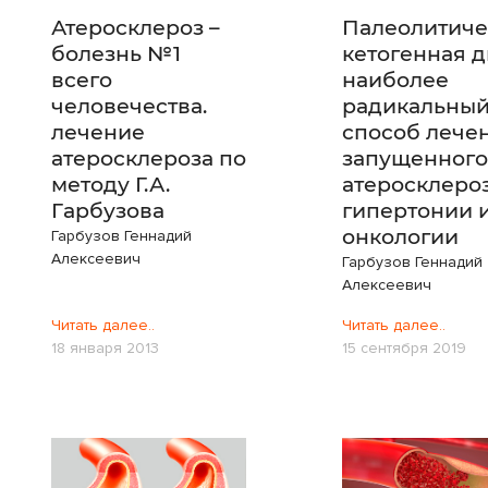
Атеросклероз –
Палеолитиче
болезнь №1
кетогенная д
всего
наиболее
человечества.
радикальны
лечение
способ лече
атеросклероза по
запущенного
методу Г.А.
атеросклероз
Гарбузова
гипертонии 
онкологии
Гарбузов Геннадий
Алексеевич
Гарбузов Геннадий
Алексеевич
Читать далее..
Читать далее..
18 января 2013
15 сентября 2019