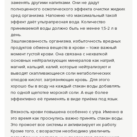
заменять другими напитками. Они не дадут
полноценного осмотического эффекта очистки жидких
сред организма. Напомню что максимальный такой
эффект даёт ультрапресная вода. Количество
принимаемой воды должно быть не менее 1,5-2 л в
день.
Зашлакованность организма, избыточность вредных
продуктов обмена веществ в крови – тоже важный
момент густой крови. Она связана с нехваткой
основных нейтрализующих минералов как натрий,
магний, кальций, калий, которые нейтрализуют и
выводят скапливающиеся соли метаболических
отходов кислот, загрязняющих кровь. Для этого
хорошо бы в воду на каждый стакан воды добавлять
по одной щепотке морской соли. А еще более
эффективно её применять в виде приёма под язык.
Вязкость крови повыше­на особенно с утра. Именно в
это время как проснулись важно принять стакан воды.
Это промоет все системы и активизирует их работу.
Кроме того, с возрастом необходимо увеличить