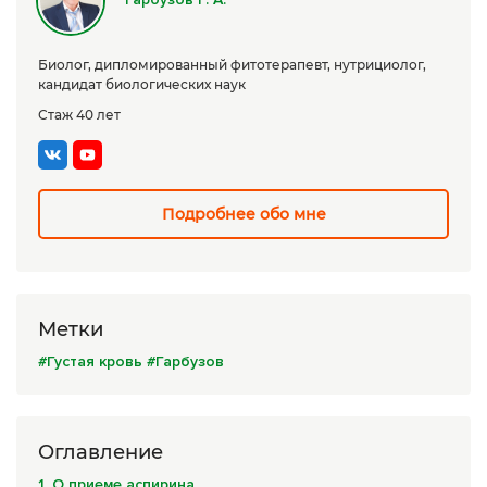
Сборы трав
Биолог, дипломированный фитотерапевт, нутрициолог,
Урбеч
кандидат биологических наук
Травяной чай
Стаж 40 лет
Специи
Крупы
Подробнее обо мне
Натуральные растительные масла
Лечебные мази
Натуральное мыло
Метки
#Густая кровь
#Гарбузов
Средства личной гигиены
Приборы лечебные
Оглавление
Книги Гарбузова Г.А.
1. О приеме аспирина