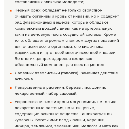
составляющих эликсира молодости;
Черный орех: обладает не только свойством
очищать организм и кровь от инвазии, но и содержит
ряд флавоноидных веществ, которые обладают
комплексным воздействием, как на артериальную,
так и на венозную часть сосудистой системы. Кроме
того, обладает огромным спектром других показаний
для очистки всего организма, его кишечника,
жидких сред и т.д. от всей многочисленной инвазии.
Во многих центрах здоровья входит как
обязательный компонент для всех пациентов.
Лабазник вязолистный (таволга). Заменяет действие
аспирина.
Лекарственные растения: березы лист, донник
лекарственный, чабер садовый.
Устранению вяз­кости крови могут помочь не только
лекарственные растения, но и пищевые,
содержащие активные вещества - антикоагулянты -
кумарины. Богаты ими: плоды вишни, черешни,
инжира, земляники, зеленый чай, мелисса и мята как