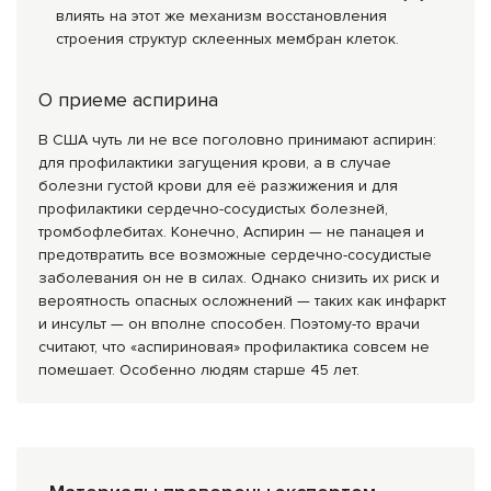
влиять на этот же механизм восстановления
строения структур склеенных мембран клеток.
О приеме аспирина
В США чуть ли не все поголовно принимают аспирин:
для профилактики загущения крови, а в случае
болезни густой крови для её разжижения и для
профилактики сердечно-сосудистых болез­ней,
тромбофлебитах. Конечно, Аспирин — не панацея и
предотвратить все возможные сердечно-сосудистые
заболевания он не в силах. Однако снизить их риск и
вероятность опасных осложнений — таких как инфаркт
и ин­сульт — он вполне способен. Поэтому-то врачи
счита­ют, что «аспириновая» профилактика совсем не
по­мешает. Особенно людям старше 45 лет.