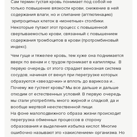
Сам термин густая кровь понимает под собой не
только повышение вязкости крови, снижение в ней
содержания влаги, но и слипание (агглютинацию)
эритроцитных клеток в «монетные» столбики.
Некоторые путают этот процесс с повышенной
свертываемостью крови, связанный с повышением
содержания тромбоцитов в крови (протромбиновый
индекс).
Чем гуще и тяжелее кровь, тем хуже она поднимается
вверх по венам и с трудом проникает в ка­пилляры. В
первую очередь от этого страдает венозная система
сосудов, начиная от венул при перегрузке которых
образуются «звездочки» и вплоть до варикоза и…
Почему же густеет кровь? Мы все дальше и дальше
отходим от естественных условий. В первую очередь
мы стали употреблять много жирной и сладкой, да и
вообще мертвой неестественной пищи.
На фоне малоподвижного образа жизни происходит
перегрузка обменных процессов в сторону
образования и выделения избытка кислот. Многие
ошибочно называют это «закислением» организма. Но