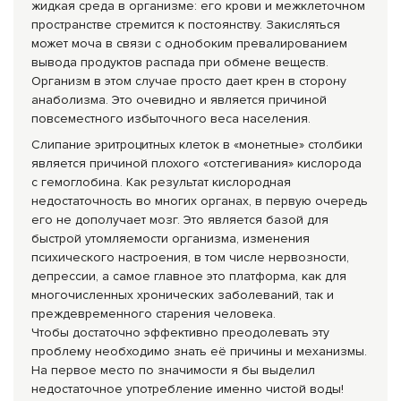
жидкая среда в организме: его крови и межклеточном
пространстве стремится к постоянству. Закисляться
может моча в связи с однобоким превалированием
вывода продуктов распада при обмене веществ.
Организм в этом случае просто дает крен в сторону
анаболизма. Это очевидно и является причиной
повсеместного избыточного веса населения.
Слипание эритроцитных клеток в «монетные» столбики
является причиной плохого «отстегивания» кислорода
с гемоглобина. Как результат кислородная
недостаточность во многих органах, в первую очередь
его не дополучает мозг. Это является базой для
быстрой утомляемости организма, изменения
психического настроения, в том числе нервозности,
депрессии, а самое главное это платформа, как для
многочисленных хронических заболеваний, так и
преждевременного старения человека.
Чтобы достаточно эффективно преодолевать эту
проблему необходимо знать её причины и механизмы.
На первое место по значимости я бы выделил
недостаточное употребление именно чистой воды!