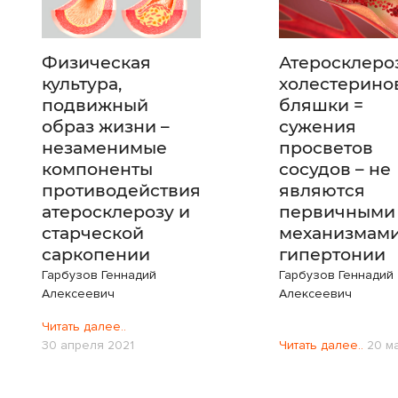
Физическая
Атеросклероз
культура,
холестерино
подвижный
бляшки =
образ жизни –
сужения
незаменимые
просветов
компоненты
сосудов – не
противодействия
являются
атеросклерозу и
первичными
старческой
механизмам
саркопении
гипертонии
Гарбузов Геннадий
Гарбузов Геннадий
Алексеевич
Алексеевич
Читать далее..
30 апреля 2021
Читать далее..
20 м