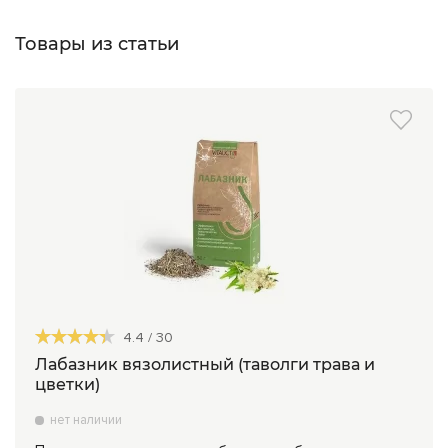
Товары из статьи
4.4
/
30
Лабазник вязолистный (таволги трава и
цветки)
нет наличии