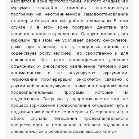
находятся в зоне протопрограмм. Из этого следует, что
куркумин способен отменять автоматическую
программу на неограниченное самовосстановление
теломер и беспрерывную работу теломеразы. В этом
случае и в этой зоне программ действие его
противоположно направленное. Следует понимать, что
куркумин при этом не усиливает работу онкоклеток,
даже при условии, что у здоровых клеток он
содействует росту теломер, что свойственно и для
онкоклеток. Как такое противоречивое действие
объяснить? У онкоклеток увеличение теломер идет
автоматически и не регулируется куркумином.
Торможение пролиферации онкоклеток связано с
другим действием куркумина, а именно с торможением
провоспалительных программ, которые их
подстегивают. Тогда как у здоровых клеток этот же
процесс торможения провоспаления открывает путь к
подключению и работе теломеразы. Следовательно, в
обоих случаях погашения провоспалительного
процесса идет на пользу как в области подавления
онкоклеток, так и реювенилизации высших клеток.