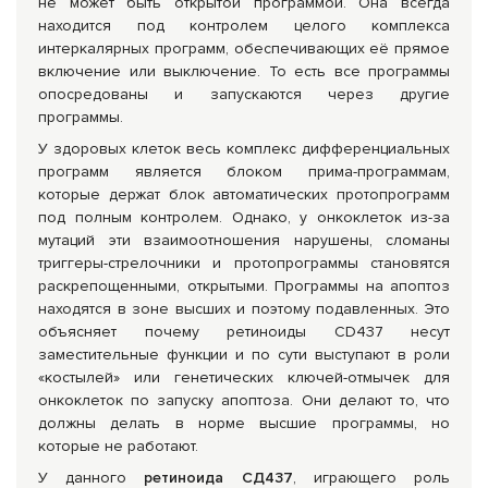
не может быть открытой программой. Она всегда
находится под контролем целого комплекса
интеркалярных программ, обеспечивающих её прямое
включение или выключение. То есть все программы
опосредованы и запускаются через другие
программы.
У здоровых клеток весь комплекс дифференциальных
программ является блоком прима-программам,
которые держат блок автоматических протопрограмм
под полным контролем. Однако, у онкоклеток из-за
мутаций эти взаимоотношения нарушены, сломаны
триггеры-стрелочники и протопрограммы становятся
раскрепощенными, открытыми. Программы на апоптоз
находятся в зоне высших и поэтому подавленных. Это
объясняет почему ретиноиды CD437 несут
заместительные функции и по сути выступают в роли
«костылей» или генетических ключей-отмычек для
онкоклеток по запуску апоптоза. Они делают то, что
должны делать в норме высшие программы, но
которые не работают.
У данного
ретиноида СД437
, играющего роль