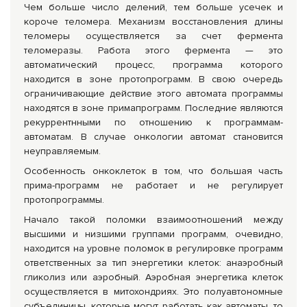
Чем больше число делений, тем больше усечек и
короче теломера. Механизм восстановления длины
теломеры осуществляется за счет фермента
теломеразы. Работа этого фермента — это
автоматический процесс, программа которого
находится в зоне протопрограмм. В свою очередь
ограничивающие действие этого автомата программы
находятся в зоне примапрограмм. Последние являются
рекуррентнными по отношению к программам-
автоматам. В случае онкологии автомат становится
неуправляемым.
Особенность онкоклеток в том, что большая часть
прима-программ не работает и не регулирует
протопрограммы.
Начало такой поломки взаимоотношений между
высшими и низшими группами программ, очевидно,
находится на уровне поломок в регулировке программ
ответственных за тип энергетики клеток: анаэробный
гликолиз или аэробный. Аэробная энергетика клеток
осуществляется в митохондриях. Это полуавтономные
субъединицы, которые могут работать как автоматы, то