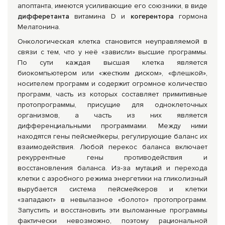
апоптанта, имеются усиливающие его союзники, в виде
дифферетанта
витамина D и
когерентора
гормона
Мелатонина.
Онкологическая клетка становится неуправляемой в
связи с тем, что у неё «зависли» высшие программы.
По сути каждая высшая клетка является
биокомпьютером или «жестким диском», «флешкой»,
носителем программ и содержит огромное количество
программ, часть из которых составляет примитивные
протопрограммы, присущие для одноклеточных
организмов, а часть из них является
дифференциальными программами. Между ними
находятся гены пейсмейкеры, регулирующие баланс их
взаимодействия. Любой перекос баланса включает
рекуррентные гены противодействия и
восстановления баланса. Из-за мутаций и перехода
клетки с аэробного режима энергетики на гликолизный
вырубается система пейсмейкеров и клетки
«западают» в невылазное «болото» протопрограмм.
Запустить и восстановить эти выломанные программы
фактически невозможно, поэтому рациональной