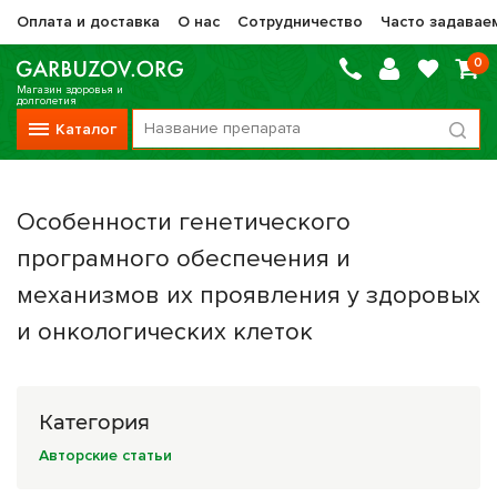
Оплата и доставка
О нас
Сотрудничество
Часто задавае
0
Магазин здоровья и
долголетия
Каталог
Вся продукция
Особенности генетического
Vitauct / Витаукт
програмного обеспечения и
Препараты НТК Жизненная Сила
механизмов их проявления у здоровых
Сашера-Мед
и онкологических клеток
Оптисалт
МелМур
Категория
Препараты при онкологии
Авторские статьи
Прочие фитопрепараты