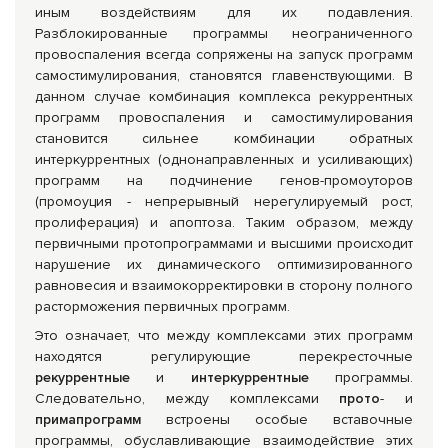
иным воздействиям для их подавления.
Разблокированные программы неограниченного
провоспаления всегда сопряжены на запуск программ
самостимулирования, становятся главенствующими. В
данном случае комбинация комплекса рекуррентных
программ провоспаления и самостимулирования
становится сильнее комбинации обратных
интеркуррентных (однонаправленных и усиливающих)
программ на подчинение генов-промоуторов
(промоуция - непрерывный нерегулируемый рост,
пролиферация) и апоптоза. Таким образом, между
первичными протопрограммами и высшими происходит
нарушение их динамического оптимизированного
равновесия и взаимокорректировки в сторону полного
расторможения первичных программ.
Это означает, что между комплексами этих программ
находятся регулирующие перекресточные
рекуррентные
и
интеркуррентные
программы.
Следовательно, между комплексами
прото
- и
примапрограмм
встроены особые вставочные
программы, обуславливающие взаимодействие этих