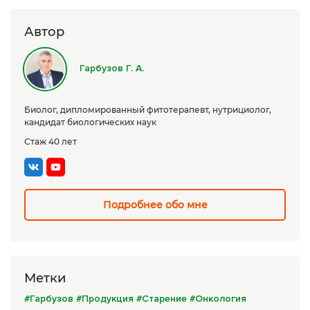
Сборы трав
Автор
Урбеч
Гарбузов Г. А.
Травяной чай
Специи
Биолог, дипломированный фитотерапевт, нутрициолог,
кандидат биологических наук
Крупы
Стаж 40 лет
Натуральные растительные масла
Лечебные мази
Подробнее обо мне
Натуральное мыло
Средства личной гигиены
Приборы лечебные
Метки
Книги Гарбузова Г.А.
#Гарбузов
#Продукция
#Старение
#Онкология