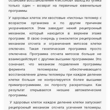
остановке восстановления «пистонов». Выход из тупика
только один – возврат на первичные ювенильные
программы.
У здоровых клеток эти хвостовые «пистоны» теломер с
возрастом организма и по другим причинам
укорачиваются. Этим заведует некий реципрокный
механизм, который находится в верхнем этаже
программ. В свою очередь у онкоклеток реципрокный
механизм отсчета и ограничения митозов клетки
отключен. Такая генетическая программа просто
отключена. Программа отсчета митозов больше не
взаимодействует с другими высшими программами. Это
означает, что механизм подавления программы
фермента теломеразы обеспечивающего
восстановление длины теломеры при каждом делении
клетки больше не контролируется более высшими
примапрограммами, он попросту раскрепощен. Как
результат открываются низшие автоматические
программы.
У здоровых клеток каждое деление клетки запускает
реципрокный механизм отсчета усечения теломеры.