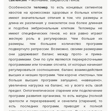
сайленсинг
– молчание, закрытость генов.
Особенности
теломер
, то есть концевых сегментов
хвостов на хромосомах здоровых и больных клеток
имеют значительные отличия в том, что размеры и
длина их различная: у онкоклеток она более длинная
и подобна эмбриональным клеткам. Теломеры не
имеют специфических генов, но все равно играют
жесткую роль в регулировках. Чем больше их
размеры, тем большее количество программ
подвергнуто репрессии. Возможно, своими размерами
они удерживают баланс между прото- и прима-
программами. Они по сути являются перекрёсточными
программами или точками отсчета, от которых начинает
регулироваться соотношение, баланс взаимодействия
высших и низших программ. Чем короче «пистоны», тем
больше высших программ запущено, «навешено»,
увеличена нагрузка на баланс, но у всего есть свой
предел. Онтогенетическое старение или подключение
программ развития организма, то есть матуры (полной
зрелости и перезревания) и сенелита (старения), то
есть последних программ, приводят к полной