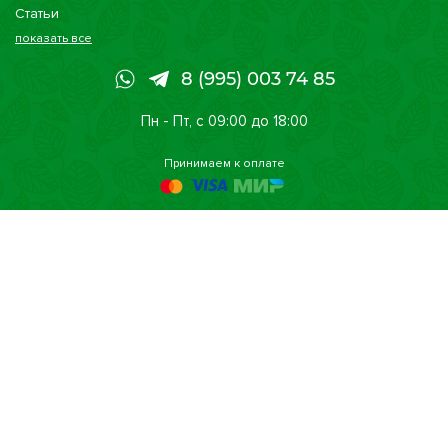
Статьи
показать все
Консультации
Наши магазины
8 (995) 003 74 85
Сертификаты
Пн - Пт, с 09:00 до 18:00
Принимаем к оплате