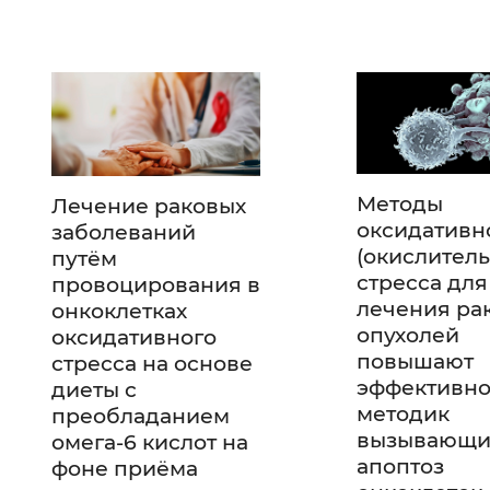
Методы
Лечение раковых
оксидативн
заболеваний
(окислитель
путём
стресса для
провоцирования в
лечения ра
онкоклетках
опухолей
оксидативного
повышают
стресса на основе
эффективно
диеты с
методик
преобладанием
вызывающи
омега-6 кислот на
апоптоз
фоне приёма