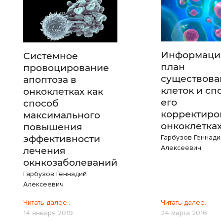
Информаци
Системное
план
провоцирование
существова
апоптоза в
клеток и сп
онкоклетках как
его
способ
корректиро
максимального
онкоклетка
повышения
эффективности
Гарбузов Геннади
Алексеевич
лечения
окнкозаболеваний
Гарбузов Геннадий
Алексеевич
Читать далее..
Читать далее..
14 января 2019
24 марта 2016