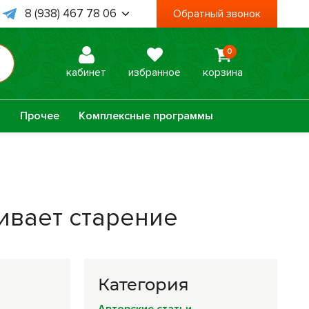
8 (938) 467 78 06
Обратный звонок
8 (995) 003 74 85
0
 Пт, с 09:00 до 18:00
кабинет
избранное
корзина
а
Прочее
Комплексные программы
Оптисалт
МелМур
ивает старение
Урбеч
Травяной чай
Натуральное
Лечебные мази
Категория
мыло