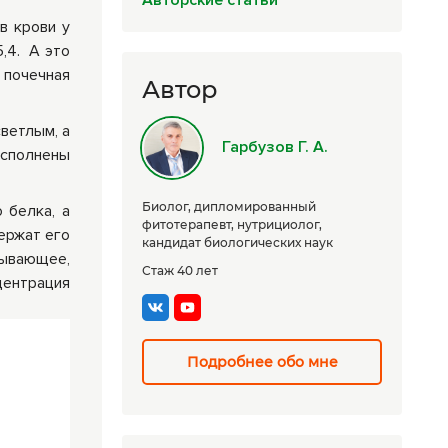
Авторские статьи
Комплексные
в крови у
программы
,4. А это
лечения
 почечная
Автор
ветлым, а
Гарбузов Г. А.
исполнены
Биолог, дипломированный
 белка, а
фитотерапевт, нутрициолог,
держат его
кандидат биологических наук
зывающее,
Стаж 40 лет
центрация
Подробнее обо мне