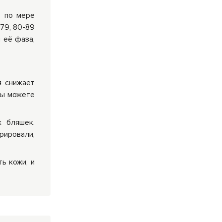
т по мере
-79, 80-89
 её фаза,
я снижает
вы можете
.
х бляшек.
рировали,
ь кожи, и