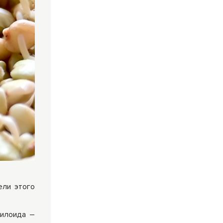
ели этого
милоида –