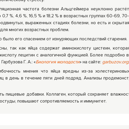
ляционная частота болезни Альцгеймера неуклонно растё
,7 %, 4,6 %, 16,5 % и 18,2 % в возрастных группах 60-69, 70
родвинутых, выраженных стадиях болезни, но есть и скрытая
 для многих возрастных проблем.
Это было его спасением от изнуряющих последствий старения.
ны, так как яйца содержат аминокислоту цистеин, котора
 кислоту лецитин с аналогичной функцией. Более подробно 
Гарбузова Г. А.: «
Биология молодости
» на сайте:
garbuzov
.
org
ибочность мнения что яйца вредны из-за холестериновы
ц в день в течение пяти дней подряд. Анализы продемонст
ть пищевые добавки. Коллаген, который сохраняет влажност
ростуды, повышают сопротивляемость и иммунитет.