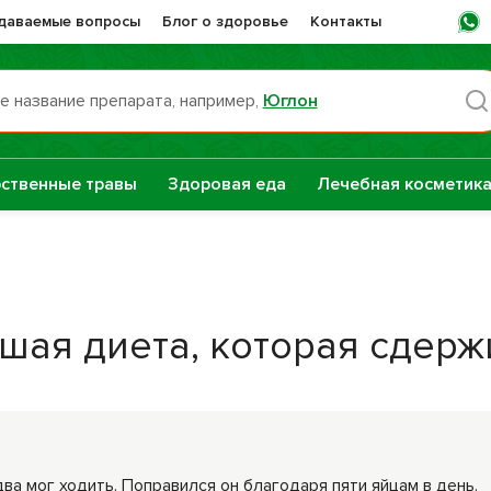
адаваемые вопросы
Блог о здоровье
Контакты
е название препарата, например,
Юглон
Пн -
ственные травы
Здоровая еда
Лечебная косметик
раты НТК
Сашера-Мед
нная Сила
е
чшая диета, которая сдерж
Сборы трав
репараты
Натуральные
растительные
масла
а мог ходить. Поправился он благодаря пяти яйцам в день.