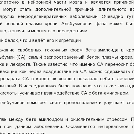
леточно в нейронной части мозга и является причиной
 могут стать дополнительной причиной длительного во
 других нейродегенеративных заболеваний. Очевидно ту
ой основой плазмы крови. Альбуминовая фаза может бы
ю, а значит и многим его последствиям.
 белок, что и ведёт его к агрегации.
ержание свободных токсичных форм бета-амилоида в кр
бумин (СА), самый распространенный белок плазмы крови,
а и лекарств. Также известно, что именно СА переносит 
ывающие как через воздействие на СА можно сдерживать 
препарата СА в кровоток хорошо показало себя в лечени
ытаний. В исследованиях было показано, что такие лиганд
 кислоты, усиливают взаимодействие СА с бета-амилоидом.
льбуминов помогает снять провоспаление и улучшает св
зь между бета амилоидом и окислительным стрессом. П
 при данном заболевании. Оказывается интервальное г
болическому стрессу.