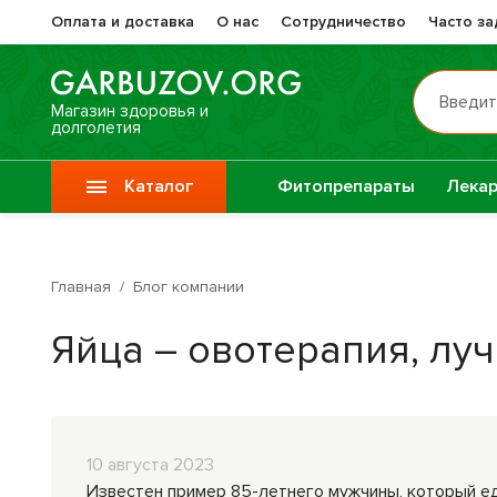
Оплата и доставка
О нас
Сотрудничество
Часто з
Введит
Магазин здоровья и
долголетия
Каталог
Фитопрепараты
Лекар
Препа
Vitauct / Витаукт
Жизне
Главная
/
Блог компании
Препараты при
Прочи
Яйца – овотерапия, лу
онкологии
фитоп
Специи
Крупы
10 августа 2023
Известен пример 85-летнего мужчины, который едв