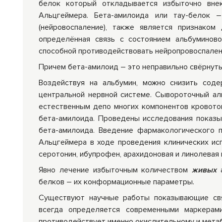
белок который откладывается избыточно внек
Альцгеймера. Бета-амилоида или тау-белок –
(нейровоспаление), также является признаком
определённая связь с состоянием альбуминов
способной противодействовать нейропровоспалени
Причем бета-амилоид – это неправильно свёрнутый
Воздействуя на альбумин, можно снизить сод
центральной нервной системе. Сывороточный аль
естественным депо многих компонентов кровоток
бета-амилоида. Проведены исследования показ
бета-амилоида. Введение фармакологического 
Альцгеймера в ходе проведения клинических исп
серотонин, ибупрофен, арахидоновая и линолевая
Явно лечение избыточным количеством
живых
а
белков – их конформационные параметры.
Существуют научные работы показывающие свя
всегда определяется современными маркерами
противодействует именно окислительному и мета