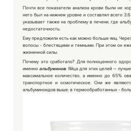
Почти все показатели анализа крови были не хо
Средства личной
Прибо
него был на нижнем уровне и составлял всего 3,6
гигиены
лечеб
указывает также на проблему в печени, где альб
недостаточность.
Ему предложили есть как можно больше яиц. Через
волосы - блестящими и темными. При этом он еж
жизненной силы.
Почему это сработало? Для полноценного здоров
именно
альбуминов
. Яйца для этих целей – лучш
максимальное количество, а именно до 65% ова
транспортное и осмотическое. Они же являют
альбуминоидов выше, в термообработанных - боль