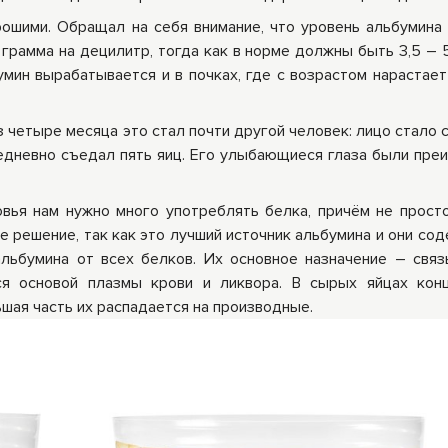
рошими. Обращал на себя внимание, что уровень альбумина 
ры
Книги Гарбузова
 грамма на децилитр, тогда как в норме должны быть 3,5 – 5
ные
Г.А.
умин вырабатывается и в почках, где с возрастом нарастает
 четыре месяца это стал почти другой человек: лицо стало с
едневно съедал пять яиц. Его улыбающиеся глаза были пре
ья нам нужно много употреблять белка, причём не просто
ее решение, так как это лучший источник альбумина и они со
льбумина от всех белков. Их основное назначение – свя
ся основой плазмы крови и ликвора. В сырых яйцах кон
шая часть их распадается на производные.