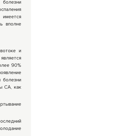
 болезни
спаления
т имеется
ть вполне
овотоке и
 является
более 90%
появление
и болезни
ы СА, как
ёртывание
оследний
олодание