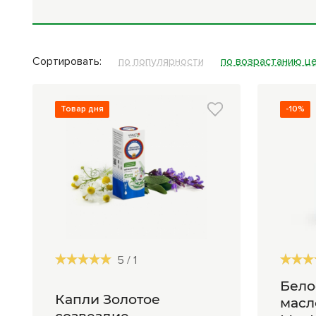
Средства личной
Прибо
гигиены
лечеб
Сортировать:
по популярности
по возрастанию ц
Товар дня
-10%
5
/
1
Бело
Капли Золотое
масл