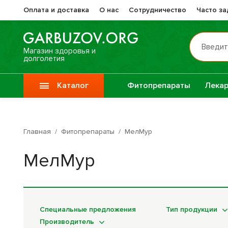
Оплата и доставка
О нас
Сотрудничество
Часто з
Введит
Магазин здоровья и
долголетия
Каталог
Фитопрепараты
Лекар
Препа
Vitauct / Витаукт
Жизне
Главная
/
Фитопрепараты
/
МелМур
Препараты при
Прочи
МелМур
онкологии
фитоп
Специи
Крупы
Специальные предложения
Тип продукции
Производитель