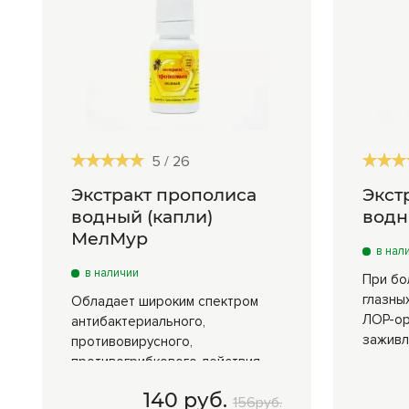
5
/
26
Экстракт прополиса
Экст
водный (капли)
вод
МелМур
в нал
в наличии
При бо
глазны
Обладает широким спектром
ЛОР-ор
антибактериального,
заживл
противовирусного,
противогрибкового действия
140 руб.
15 мл
140 руб.
35
156руб.