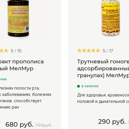
5
/
15
5
/
17
ракт прополиса
Трутневый гомог
ный МелМур
адсорбированный
гранулах) МелМу
ичии
в наличии
лезнях полости рта,
х заболеваниях, болезнях
Для здоровья, кровеносн
ганов, способствует
половой и дыхательной с
ению ран
290 руб.
680 руб.
755руб.
0 мл
680 руб.
15 гр
290 руб.