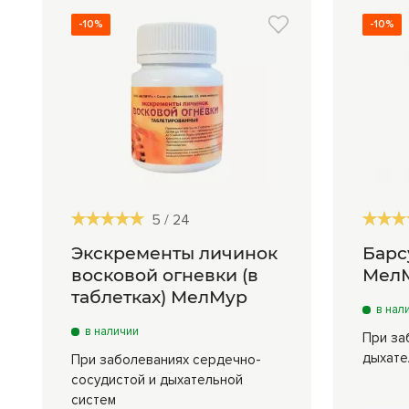
-10%
-10%
5
/
24
Экскременты личинок
Барс
восковой огневки (в
Мел
таблетках) МелМур
в нал
в наличии
При за
дыхате
При заболеваниях сердечно-
сосудистой и дыхательной
систем