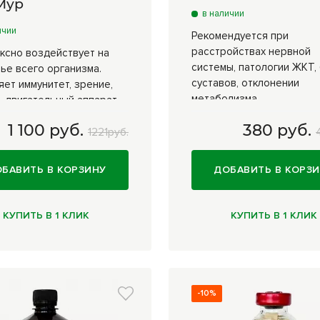
Мур
в наличии
ичии
Рекомендуется при
расстройствах нервной
ксно воздействует на
системы, патологии ЖКТ,
ье всего организма.
суставов, отклонении
яет иммунитет, зрение,
метаболизма
-двигательный аппарат
1 100 руб.
380 руб.
гр
1 100 руб.
15 г
380 руб.
1221руб.
БАВИТЬ В КОРЗИНУ
ДОБАВИТЬ В КОРЗ
КУПИТЬ В 1 КЛИК
КУПИТЬ В 1 КЛИК
-10%