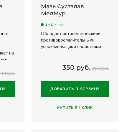
а
Мазь Сусталав
МелМур
в наличии
чно-
Обладает антисептическими,
противовоспалительными,
успокаивающими свойствами
ияет на
сы в
350 руб.
389руб.
55 гр
350 руб.
444руб.
ИНУ
ДОБАВИТЬ В КОРЗИНУ
КУПИТЬ В 1 КЛИК