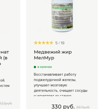
5
/
19
енат
Медвежий жир
 (в
МелМур
р
в наличии
Восстанавливает работу
поджелудочной железы,
ой,
улучшает мозговую
истем
деятельность, очищает сосуды
и укрепляет их стенки
322руб.
330 руб.
60 гр
330 руб.
367руб.