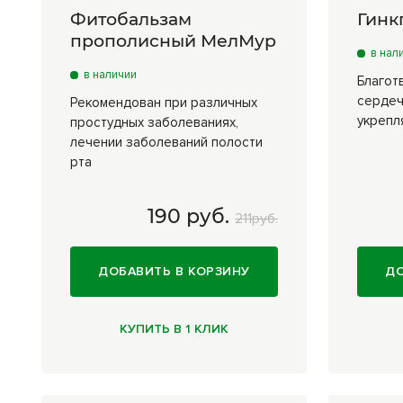
Фитобальзам
Гинк
прополисный МелМур
в нал
в наличии
Благот
сердеч
Рекомендован при различных
укрепл
простудных заболеваниях,
лечении заболеваний полости
рта
190 руб.
211руб.
50 мл
190 руб.
25
ДОБАВИТЬ В КОРЗИНУ
ДО
КУПИТЬ В 1 КЛИК