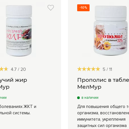
-10%
4.7
/
20
5
/
11
учий жир
Прополис в табле
Мур
МелМур
ичии
в наличии
болеваниях ЖКТ и
Для повышения общего т
льной системы.
организма, восстановлен
иммунитета, укрепления
защитных сил организма