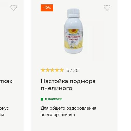
-10%
5
/
25
тках
Настойка подмора
пчелиного
в наличии
онус
Для общего оздоровления
ия
всего организма