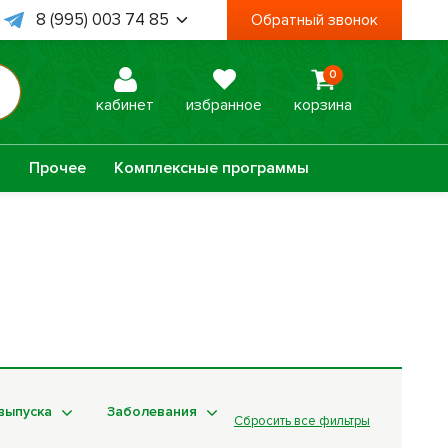
8 (995) 003 74 85
Обратный звонок
8 (938) 467 78 06
0
 Пт, с 09:00 до 18:00
кабинет
избранное
корзина
а
Прочее
Комплексные программы
Оптисалт
МелМур
Урбеч
Травяной чай
Натуральное
Лечебные мази
мыло
выпуска
Заболевания
Сбросить все фильтры