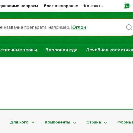
адаваемые вопросы
Блог о здоровье
Контакты
е название препарата, например,
Юглон
Пн -
ственные травы
Здоровая еда
Лечебная косметик
раты НТК
Сашера-Мед
нная Сила
е
Сборы трав
репараты
Натуральные
растительные
Для кого
Компоненты
Страна
Форма 
масла