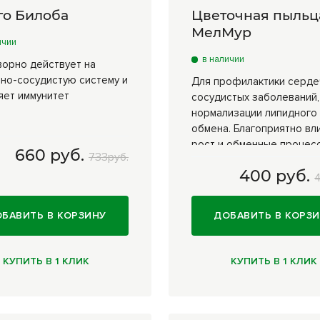
го Билоба
Цветочная пыльц
МелМур
ичии
в наличии
ворно действует на
но-сосудистую систему и
Для профилактики серде
яет иммунитет
сосудистых заболеваний,
нормализации липидного
обмена. Благоприятно вл
рост и обменные процес
660 руб.
733руб.
организме
400 руб.
0 драже
660 руб.
100 гр
400 руб.
БАВИТЬ В КОРЗИНУ
ДОБАВИТЬ В КОРЗ
КУПИТЬ В 1 КЛИК
КУПИТЬ В 1 КЛИК