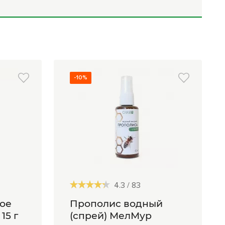
Комплексные
программы
лечения
-10%
4.3
/
83
ое
Прополис водный
15 г
(спрей) МелМур