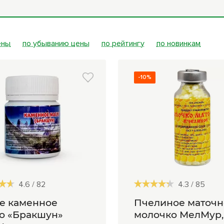
ры
Книги Гарбузова
ные
Г.А.
ены
по убыванию цены
по рейтингу
по новинкам
-10%
4.6
/
82
4.3
/
85
е каменное
Пчелиное маточн
о «Бракшун»
молочко МелМур, 