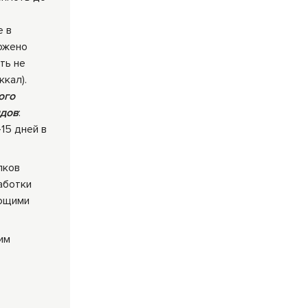
е в
ожено
ть не
ккал).
ого
идов
:
15 дней в
лков
аботки
ающими
им