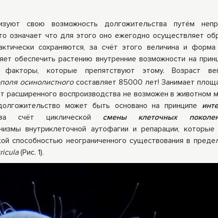
ры
Книги Гарбузова
зуют свою возможность долгожительства путём непр
ные
Г.А.
то означает что для этого оно ежегодно осуществляет об
актически сохраняются, за счёт этого величина и форма
ет обеспечить растению внутренние возможности на прин
факторы, которые препятствуют этому. Возраст вег
ополя осинолистного
составляет 85000 лет! Занимает площа
ёт расширенного воспроизводства не возможен в животном м
 долгожительство может быть основано на принципе
инт
за счёт циклической
смены клеточных покол
измы внутриклеточной аутофагии и репарации, которые
кой способностью неограниченного существования в преде
ricula
(Рис. 1).