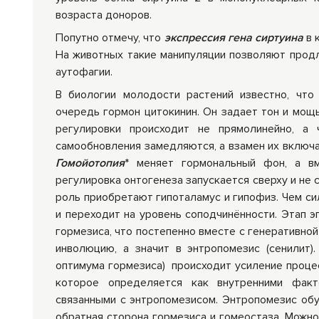
возраста доноров.
Попутно отмечу, что
экспрессия гена сиртуина
в 
На животных такие манипуляции позволяют продл
аутофагии.
В биологии молодости растений известно, чт
очередь гормон цитокинин. Он задает тон и мощ
регулировки происходит не прямолинейно, а 
самообновления замедляются, а взамен их включа
Гомойотопия
* меняет гормональный фон, а вм
регулировка онтогенеза запускается сверху и не
роль приобретают гипоталамус и гипофиз. Чем си
и переходит на уровень соподчинённости. Этап 
гормезиса, что постепенно вместе с генеративной
инволюцию, а значит в энтропомезис (сенилит
оптимума гормезиса) происходит усиление проц
которое определяется как внутренними факт
связанными с энтропомезисом. Энтропомезис обу
обратная сторона гормезиса и гомеостаза. Можно