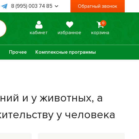
8 (995) 003 74 85
Обратный звонок
8 (938) 467 78 06
0
 Пт, с 09:00 до 18:00
кабинет
избранное
корзина
а
Прочее
Комплексные программы
Оптисалт
МелМур
ий и у животных, а
Урбеч
Травяной чай
ительству у человека
Натуральное
Лечебные мази
мыло