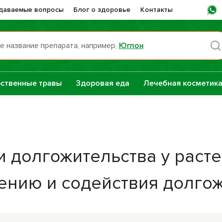
адаваемые вопросы
Блог о здоровье
Контакты
е название препарата, например,
Юглон
Пн -
ственные травы
Здоровая еда
Лечебная косметик
раты НТК
Сашера-Мед
нная Сила
е
долгожительства у растен
Сборы трав
репараты
нию и содействия долгож
Натуральные
растительные
масла