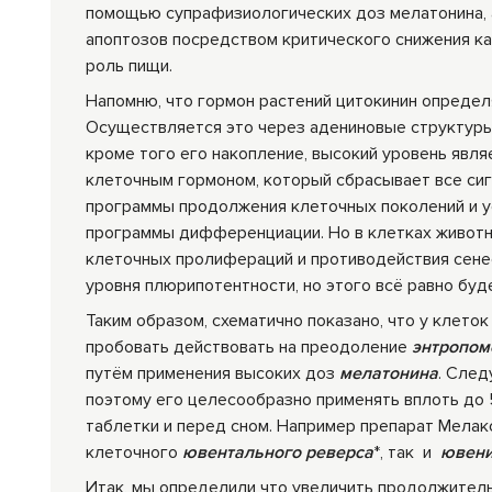
помощью супрафизиологических доз мелатонина, 
апоптозов посредством критического снижения ка
роль пищи.
Напомню, что гормон растений цитокинин определя
Осуществляется это через адениновые структуры.
кроме того его накопление, высокий уровень явля
клеточным гормоном, который сбрасывает все сиг
программы продолжения клеточных поколений и ус
программы дифференциации. Но в клетках животны
клеточных пролифераций и противодействия сенес
уровня плюрипотентности, но этого всё равно буд
Таким образом, схематично показано, что у клет
пробовать действовать на преодоление
энтропом
путём применения высоких доз
мелатонина
. След
поэтому его целесообразно применять вплоть до 5
таблетки и перед сном. Например препарат Мелак
клеточного
ювентального реверса
*, так и
ювени
Итак, мы определили что увеличить продолжител