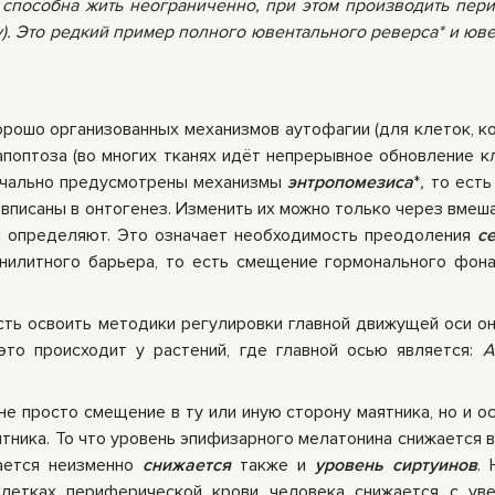
 способна жить неограниченно, при этом производить пер
). Это редкий пример полного
ювентального реверса*
и
юве
орошо организованных механизмов аутофагии (для клеток, к
поптоза (во многих тканях идёт непрерывное обновление кл
начально предусмотрены механизмы
энтропомезиса
*
,
то есть
 вписаны в онтогенез. Изменить их можно только через вмеш
ни определяют. Это означает необходимость преодоления
с
енилитного барьера, то есть смещение гормонального фона
ть освоить методики регулировки главной движущей оси он
 это происходит у растений, где главной осью является:
А
не просто смещение в ту или иную сторону маятника, но и о
тника. То что уровень эпифизарного мелатонина снижается в
ается неизменно
снижается
также и
уровень сиртуинов
. 
клетках периферической крови человека снижается с ув