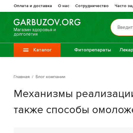
Оплата и доставка
О нас
Сотрудничество
Часто з
Введит
Магазин здоровья и
долголетия
Каталог
Фитопрепараты
Лекар
Препа
Vitauct / Витаукт
Жизне
Главная
/
Блог компании
Препараты при
Прочи
Механизмы реализации 
онкологии
фитоп
также способы омоложе
Специи
Крупы