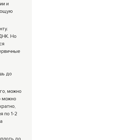
ии и
рующую
нту.
ДНК. Но
ся
первичные
р
шь до
ого, можно
о можно
кратно,
я по 1-2
ка
 вплоть до