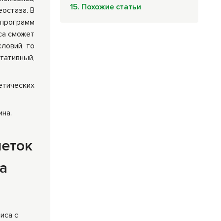
15. Похожие статьи
остаза. В
программ
са сможет
ловий, то
тативный,
етических
ина.
леток
ма
иса с