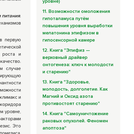
уровне)
11. Возможности омоложения
 питания
.
гипоталамуса путём
еханизмов
повышения уровня выработки
мелатонина эпифизом в
 в первую
гипосенсорной камере
етической
12. Книга "Эпифиз —
 роста и
верховный драйвер
качество.
онтогенеза: ключ к молодости
м случае
и старению"
инирующую
13. Книга "Здоровье,
нантности
молодость, долголетие. Как
зможности
Магний и Оксид азота
климакс и
противостоят старению"
коридора
м уровне,
14. Книга "Самоуничтожение
акторами
раковых опухолей. Феномен
езис. Это
апоптоза"
помезиса,