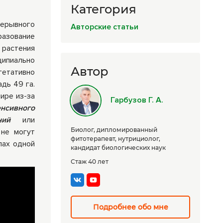
Категория
Комплексные
программы
ерывного
Авторские статьи
лечения
разование
 растения
ципиально
Автор
етативно
дь 49 га.
ире из-за
Гарбузов Г. А.
енсивного
ений
или
Биолог, дипломированный
 не могут
фитотерапевт, нутрициолог,
лах одной
кандидат биологических наук
Стаж 40 лет
Подробнее обо мне