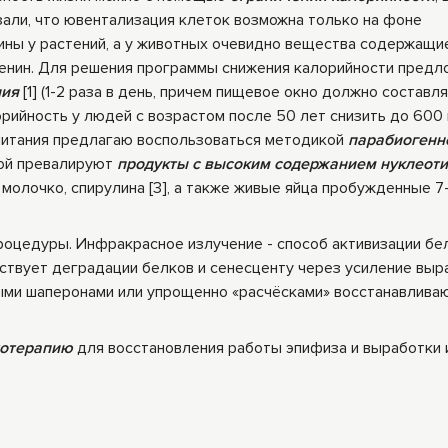
зали, что ювентализация клеток возможна только на фоне
ины у растений, а у животных очевидно вещества содержащи
денин. Для решения программы снижения калорийности предл
ния
[1] (1-2 раза в день, причем пищевое окно должно составля
лорийность у людей с возрастом после 50 лет снизить до 600 
питания предлагаю воспользоваться методикой
параби
огенн
орой превалируют
продукты с высоким содержанием нуклеот
молочко, спирулина [3], а также живые яйца пробужденные 7-
роцедуры. Инфракрасное излучение - способ активизации бе
йствует деградации белков и сенесценту через усиление выр
ми шаперонами или упрощенно «расчёсками» восстанавлив
тотерапию
для восстановления работы эпифиза и выработки 