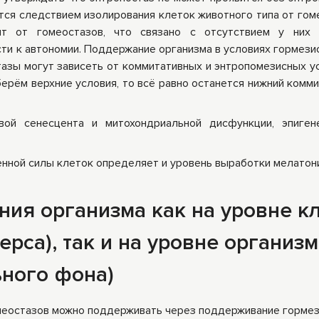
ся следствием изолирования клеток животного типа от гоме
ят от гомеостазов, что связано с отсутствием у них 
сти к автономии. Поддержание организма в условиях гормези
азы могут зависеть от коммитативных и энтропомезисных ус
берём верхние условия, то всё равно останется нижний комми
ой сенесцента и митохондриальной дисфункции, эпиген
ненной силы клеток определяет и уровень выработки мелатон
ия организма как на уровне к
ерса), так и на уровне организ
ного фона)
еостазов можно поддерживать через поддерживание гормез