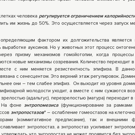
клетках человека
регулируется ограничением калорийности
ить им жизнь до 50%. Это осуществляется через запуск м
о определяющим фактором их долгожительства является
ь выработке ауксинов. Но у животных этот процесс онтоген
через призму механизмов гомойотопии, когда процессы
ются новые механизмы созревания. Количество переходит в 
есте с ним меняется резистентность эпифиза. В данно
 связана с сенесцентом. Это верхний этаж регулировок. Дом
льнее они – тем слабее эпифиз. Он выходит из уровня доми
эпифизарной молодости уходит, а вместе с ним сужаются во
 зрелостью (адальтус), перезрелостью (матура) переходит в 
). На фоне
энтропомезиса
(функционирование за рамками 
ессов
энтропостазов
* – ослабление гомеостазов на клеточно
орами (коммитативное предписание), так и внешними ф
славливает энтропостаз, а энтропостаз усиливает энтропом
 утверждать что энтропостаз не может проявится без энтро