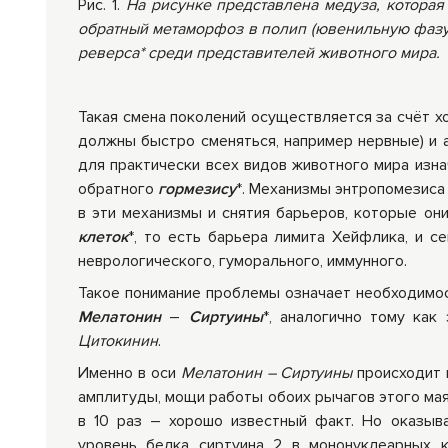
Рис. 1.
На рисунке представлена медуза, которая
обратный метаморфоз в полип (ювенильную фазу
реверса*
среди представителей животного мира.
Такая смена поколений осуществляется за счёт х
должны быстро сменяться, например нервные) и а
для практически всех видов животного мира из
обратного
гормезису
*. Механизмы энтропомезиса
в эти механизмы и снятия барьеров, которые о
клеток
*, то есть барьера лимита Хейфлика, и с
неврологического, гуморального, иммунного.
Такое понимание проблемы означает необходимос
Мелатонин
–
Сиртуины
*, аналогично тому как
Цитокинин
.
Именно в оси
Мелатонин – Сиртуины
происходит 
амплитуды, мощи работы обоих рычагов этого мая
в 10 раз – хорошо известный факт. Но оказыв
уровень белка сиртуина 2 в мононуклеарных 