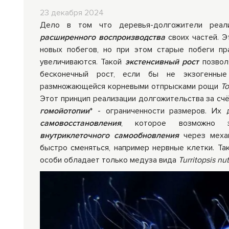
23 декабря 2024
Средства личной
Прибо
Дело в том что деревья-долгожители реали
гигиены
лечеб
расширенного воспроизводства
своих частей. Э
новых побегов, но при этом старые побеги пр
увеличиваются. Такой
экстенсивный рост
позволя
бесконечный рост, если бы не экзогенные 
размножающейся корневыми отпрысками рощи
Т
Этот принцип реализации долгожительства за сч
гомойотопии
* - ограниченности размеров. Их
самовосстановления
, которое возможно 
внутриклеточного
самообновления
через механ
быстро сменяться, например нервные клетки. Та
особи обладает только медуза вида
Turritopsis nut