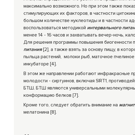
максимально возможного. Но при этом также пока
стимулирующих их факторов, в частности цитокин
большом количестве нуклеотиды и в частности а
воспользоваться методикой
интервального пита
менее 14 - 16 часов и захватывать вечер-ночь, ка
Для решения программы повышения биогенности 
питания
[2], а также взять за основу пищу, в кот
пыльца растений, молоки рыб, маточное пчелиное 
инкубаторе [4].
В этом же направлении работают инфракрасные п
молодости - сиртуинов, включая SIRT1, противоде
БТШ. БТШ являются универсальными молекулярны
конформацию белков [7].
Кроме того, следует обратить внимание на
магни
мелатонина [8].