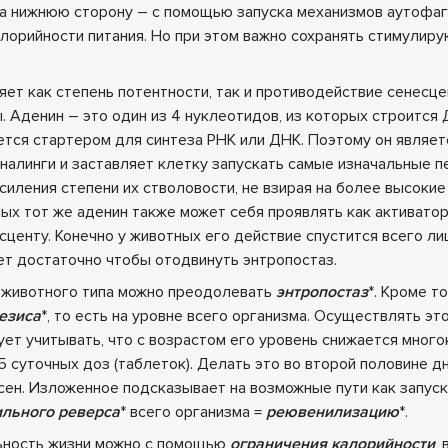
а нижнюю сторону – с помощью запуска механизмов аутофаг
лорийности питания. Но при этом важно сохранять стимули
ет как степень потентности, так и противодействие сенесце
 Аденин – это один из 4 нуклеотидов, из которых строится 
ется стартером для синтеза РНК или ДНК. Поэтому он являет
налинги и заставляет клетку запускать самые изначальные 
иления степени их стволовости, не взирая на более высокие
х тот же аденин также может себя проявлять как активато
центу. Конечно у животных его действие спустится всего ли
ет достаточно чтобы отодвинуть энтропостаз.
ок животного типа можно преодолевать
энтропостаз
*. Кроме т
езиса
*, то есть на уровне всего организма. Осуществлять эт
ует учитывать, что с возрастом его уровень снижается много
 суточных доз (таблеток). Делать это во второй половине дн
сен. Изложенное подсказывает на возможные пути как запус
льного реверса
* всего организма =
реювенилизацию
*.
ьность жизни можно с помощью
ограничения калорийности
,