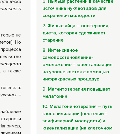
6. Пыльца растений в качестве
иодически
источника нуклеотидов для
нильного
сохранения молодости
7. Живые яйца – овотерапия,
диета, которая сдерживает
оторые не
старение
еток). Но
 процесса
8. Интенсивное
ательство
самовосстановление-
енесцента
омоложение = ювентализация
, а также
на уровне клеток с помощью
инфракрасных процедур
тогенеза:
9. Магнитотерапия повышает
уксины –
мелатонин
10. Мелатонинотерапия – путь
слабление
к ювенилизации (неотении =
 старости
эпифизарной молодости) и
Например,
ювентализации (на клеточном
еличением