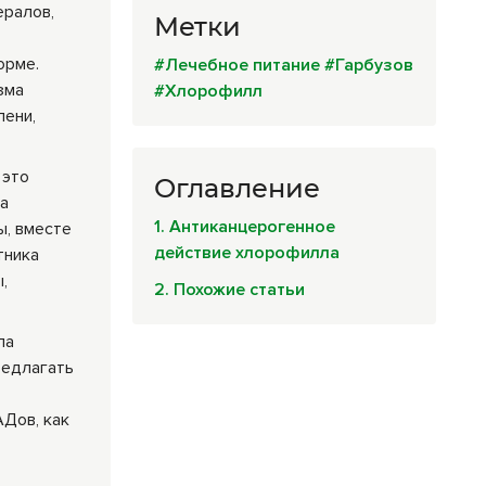
ералов,
Метки
орме.
#Лечебное питание
#Гарбузов
зма
#Хлорофилл
лени,
. это
Оглавление
да
1. Антиканцерогенное
ы, вместе
действие хлорофилла
тника
,
2. Похожие статьи
ла
редлагать
АДов, как