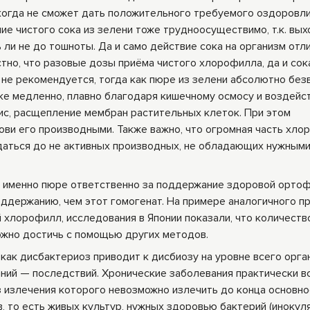
икогда не сможет дать положительного требуемого оздоров
е чистого сока из зелени тоже трудноосуществимо, т.к. вых
ть ли не до тошноты. Да и само действие сока на организм отл
естно, что разовые дозы приёма чистого хлорофилла, да и сок
не рекомендуется, тогда как пюре из зелени абсолютно без
ке медленно, плавно благодаря кишечному осмосу и воздейс
с, расщепление мембран растительных клеток. При этом
ви его производными. Также важно, что огромная часть хло
даться до не активных производных, не обладающих нужным
 а именно пюре ответственно за поддержание здоровой орто
оддержанию, чем этот гомогенат. На примере аналогичного п
 хлорофилл, исследования в Японии показали, что количеств
можно достичь с помощью других методов.
 как дисбактериоз приводит к дисбиозу на уровне всего орг
аний — последствий. Хронические заболевания практически в
излечения которого невозможно излечить до конца основно
, то есть живых культур, нужных здоровью бактерий (инокул