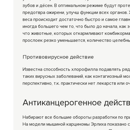
зубов и дёсен. В оптимальном режиме будут проте
предотвра ожирени, улучш функции всех органов.
веса происходит достаточно быстро и самое глав
иногда большего чем то, что было до начала, как 
что животные, которых откармливают комбикормам
прослоек резко уменьшается, количество целебны
Противовирусное действие
Известна способность хлорофилла подавлять ряд в
таких вирусных заболеваний, как контагиозный мол
перспективно, т.к. практически нет ле­карств или 
Антиканцерогенное дейст
Набирают все большие обороты разработки по пр
На модели мышиной кар­циномы Эрлиха показано 