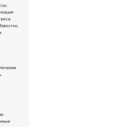
ссы,
изация
веса,
Известно,
х
 лечении
ь
и.
енные