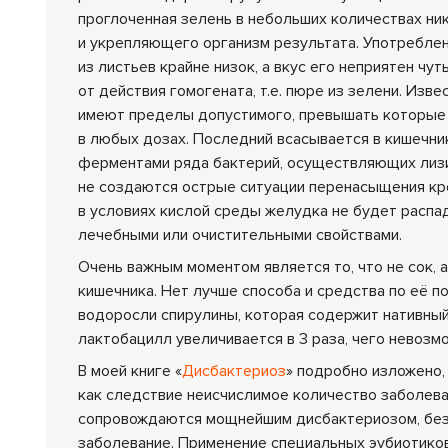
проглоченная зелень в небольших количествах н
и укрепляющего организм результата. Употреблени
из листьев крайне низок, а вкус его неприятен чу
от действия гомогената, т.е. пюре из зелени. Изв
имеют пределы допустимого, превышать которые 
в любых дозах. Последний всасывается в кишечни
ферментами ряда бактерий, осуществляющих лизи
не создаются острые ситуации перенасыщения кро
в условиях кислой среды желудка не будет распа
лечебными или очистительными свойствами.
Очень важным моментом является то, что не сок,
кишечника. Нет лучше способа и средства по её п
водоросли спирулины, которая содержит нативный
лактобацилл уве­личивается в 3 раза, чего невоз
В моей книге «
Дис­бактериоз
» подробно изложено,
как следствие неисчислимое количество за­болев
сопровождаются мощнейшим дисбактериозом, без 
заболевание. Применение специальных эубиотиков