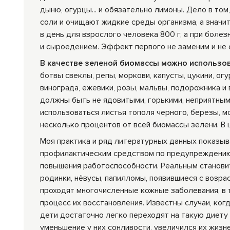
дыню, огурцы... и обязательно лимоны. Дело в т
соли и очищают жидкие среды организма, а значи
в день для взрослого человека 800 г, а при болез
и сыроедением. Эффект первого не заменим и не с
В качестве зеленой биомассы можно использов
ботвы свеклы, репы, моркови, капусты, цукини, ог
винограда, ежевики, розы, мальвы, подорожника и
должны быть не ядовитыми, горькими, неприятным
использоваться листья тополя черного, березы, м
несколько процентов от всей биомассы зелени. В 
Моя практика и ряд литературных данных показыв
профилактическим средством по предупреждению 
повышения работоспособности. Реальным становитс
родинки, нёвусы, папилломы, появившиеся с возра
проходят многочисленные кожные заболевания, в т
процесс их восстановления. Известны случаи, ког
дети достаточно легко переходят на такую диету
уменьшение у них сонливости, увеличился их жизн