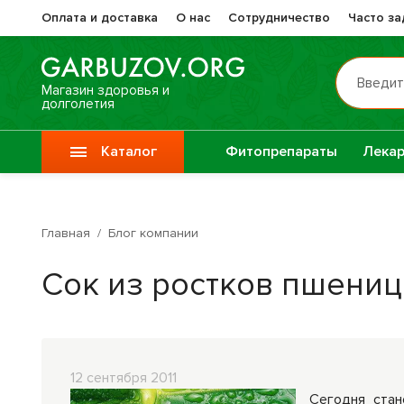
Оплата и доставка
О нас
Сотрудничество
Часто з
Введит
Магазин здоровья и
долголетия
Каталог
Фитопрепараты
Лекар
Препа
Vitauct / Витаукт
Жизне
Главная
/
Блог компании
Препараты при
Прочи
Сок из ростков пшени
онкологии
фитоп
Специи
Крупы
12 сентября 2011
Сегодня стан