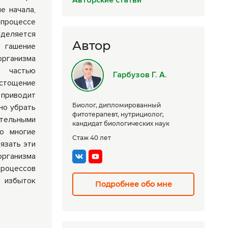
Авторские статьи
е начала,
Комплексные
процессе
программы
ыделяется
лечения
Автор
 гашение
рганизма
, частью
Гарбузов Г. А.
Истощение
 приводит
Биолог, дипломированный
но убрать
фитотерапевт, нутрициолог,
ительными
кандидат биологических наук
то многие
Стаж 40 лет
язать эти
организма
роцессов
и избыток
Подробнее обо мне