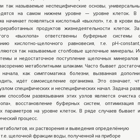
ли так называемые неспецифические основы, универсальны
ры
Книги Гарбузова
одятся на самом нижнем уровне — уровне клеток. В 
ные
Г.А.
а начинает появляться кислотный «выхлоп», т.е. в крови в
ереработанных продуктов жизнедеятельности клеток. За
ого «выхлопа» ответственны буферные системы о
нию кислотно-щелочного равновесия, т.е. рН-constant
вляются так называемые столбовые щелочные минералы. 
темы и недостаточное поступление щелочных минералов
засорению метаболитными шлаками. Часто бывает достаточ
 начала, как симптоматика болезни, вызванная дополн
одить, идёт самоисцеление организма. Это означает, ч
 узлом специфических и неспецифических начал. Задача разв
им способом развязывания этих узлов является очистка 
опа», восстановление буферных систем, оптимизация п
их параметров на уровне клеток. В ряде случаев бывает 
ический процесс.
метаболитов, их растворения и выведения определённую
т.е. щелочной фракции воды, полученной на приборе