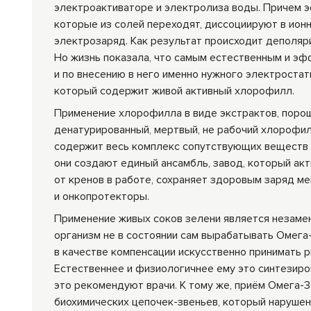
электроактиваторе и электролиза воды. Причем э
которые из солей переходят, диссоциируют в ионн
электрозаряд. Как результат происходит деполяр
Но жизнь показала, что самым естественным и э
и по внесению в него именно нужного электростат
который содержит живой активный хлорофилл.
Применение хлорофилла в виде экстрактов, порош
денатурированный, мертвый, не рабочий хлорофил
содержит весь комплекс сопутствующих веществ 
они создают единый ансамбль, завод, который ак
от кренов в работе, сохраняет здоровым заряд м
и онкопротекторы.
Применение живых соков зелени является незаме
организм не в состоянии сам вырабатывать Омега
в качестве компенсации искусственно принимать р
Естественнее и физиологичнее ему это синтезиров
это рекомендуют врачи. К тому же, приём Омега-
биохимических цепочек-звеньев, который нарушен