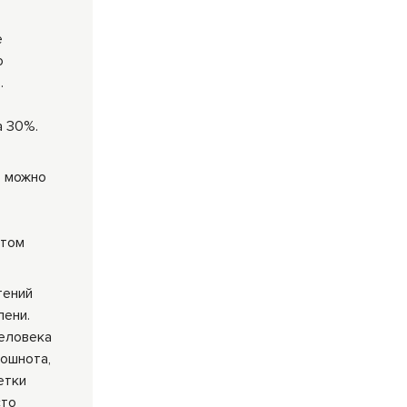
е
о
.
а 30%.
, можно
етом
тений
лени.
человека
тошнота,
етки
сто