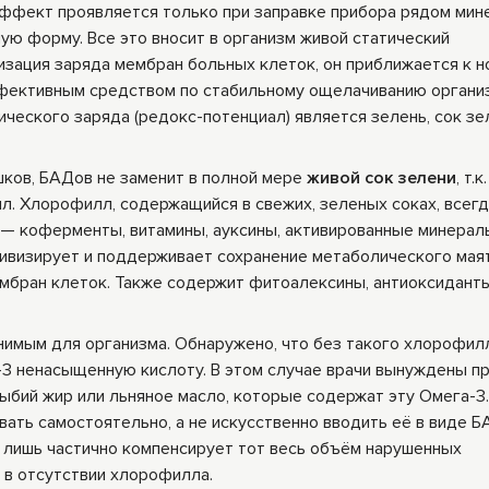
ффект проявляется только при заправке прибора рядом мин
ую форму. Все это вносит в организм живой статический
изация заряда мембран больных клеток, он приближается к н
ффективным средством по стабильному ощелачиванию органи
ического заряда (редокс-потенциал) является зелень, сок зе
ков, БАДов не заменит в полной мере
живой сок зелени
, т.к
л. Хлорофилл, содержащийся в свежих, зеленых соках, всег
— коферменты, витамины, ауксины, активированные минерал
тивизирует и поддерживает сохранение метаболического мая
ембран клеток. Также содержит фитоалексины, антиоксиданты
нимым для организма. Обнаружено, что без такого хлорофил
-3 ненасыщенную кислоту. В этом случае врачи вынуждены п
ыбий жир или льняное масло, которые содержат эту Омега-3.
ать самостоятельно, а не искусственно вводить её в виде Б
3 лишь частично компенсирует тот весь объём нарушенных
 в отсутствии хлорофилла.