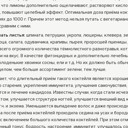
ом, что лимоны дополнительно ощелачивают, растворяют кисл
т, повышают целебный эффект. Оптимальная доза приёма кок
нях до 1000 г. Причем этот метод нельзя путать с вегетариа
равним с ними.
ать листья
: шпината, петрушки, укропа, люцерны, клевера, з
урца, салата, одуванчика, крапивы, пырея, проросшей пшеницы
 всего огромного количества тёмнолистного разнотравья, ко
и на вкус. В качестве фитонцидных и дополнительно лечебн
олоденькие хвоинки сосны, ели и т.д. Но их должно быть обы
целом, чем больше ассортимент зелени, тем лучше.
ает, что длительный приём такого коктейля является хорош
старения, укрепления иммунитета, улучшения самочувствия,
я и лечение кандидоза. Известны случаи, когда стали исче
стом, улучшается структура ногтей, улучшается внешний вид 
.ч. и экзема. Уменьшается выпадение волос и даже происход
да после приёма коктейлей проходила седина на усах и бород
 с включением большого количества коктейлей. При этом от
енный тонус, бодрость, настроение, иммунитет, улучшалось с