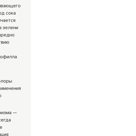
ливающего
од сока
ичается
а зелени
вредно
твию
рофилла
и
флоры
рименения
о
анизма —
сегда
е
яция