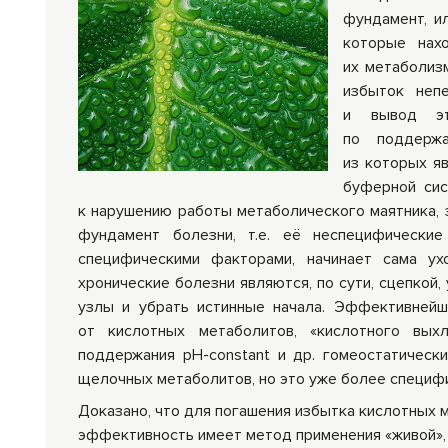
фундамент, и
Средства личной
Прибо
которые нах
гигиены
лечеб
их метаболизм
избыток неп
и вывод эт
по поддержа
из которых я
буферной сис
к нарушению работы метаболического маятника, 
фундамент болезни, т.е. её неспецифические
специфическими факторами, начинает сама ух
хронические болезни являются, по сути, сцепкой,
узлы и убрать истинные начала. Эффективнейш
от кислотных метаболитов, «кислотного выхл
поддержания рН-constant и др. гомеостатическ
щелочных метаболитов, но это уже более специф
Доказано, что для погашения избытка кислотных 
эффективность имеет метод применения «живой», 