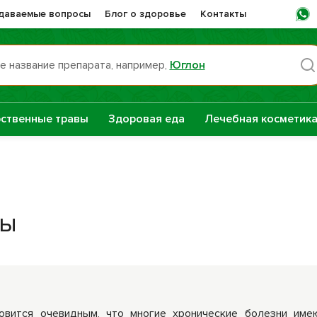
адаваемые вопросы
Блог о здоровье
Контакты
е название препарата, например,
Юглон
Пн -
ственные травы
Здоровая еда
Лечебная косметик
раты НТК
Сашера-Мед
нная Сила
е
цы
Сборы трав
репараты
Натуральные
растительные
масла
овится очевидным, что многие хронические болезни им