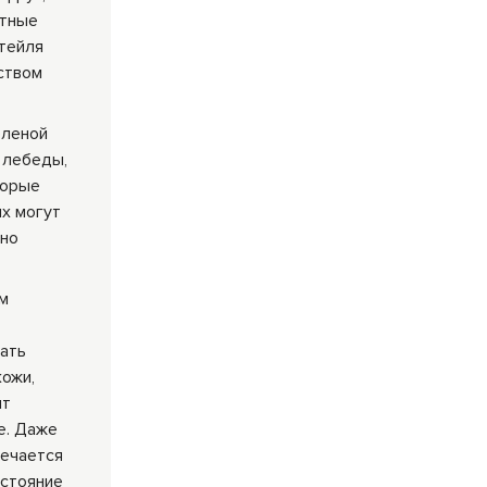
отные
тейля
нством
еленой
, лебеды,
торые
ых могут
чно
им
зать
кожи,
ит
е. Даже
мечается
остояние