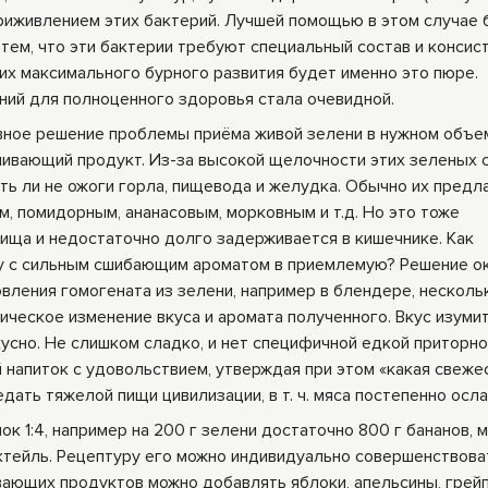
риживлением этих бактерий. Лучшей помощью в этом случае 
 тем, что эти бактерии требуют специальный состав и конси
их максимального бурного развития будет именно это пюре.
ний для полноценного здоровья стала очевидной.
ное решение проблемы приёма живой зелени в нужном объе
чивающий продукт. Из-за высокой щелочности этих зеленых 
уть ли не ожоги горла, пищевода и желудка. Обычно их предл
, помидорным, ананасовым, морковным и т.д. Но это тоже
е пища и недостаточно долго задерживается в кишечнике. Как
щу с сильным сшибающим ароматом в приемлемую? Решение о
вления гомогената из зелени, например в блендере, несколь
ическое изменение вкуса и аромата полученного. Вкус изуми
кусно. Не слишком сладко, и нет специфичной едкой приторно
напиток с удовольствием, утверждая при этом «какая свежес
ать тяжелой пищи цивилизации, в т. ч. мяса постепенно осл
к 1:4, например на 200 г зелени достаточно 800 г бананов, 
ктейль. Рецептуру его можно индивидуально совершенствова
вающих продуктов можно добавлять яблоки, апельсины, грей