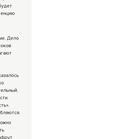
будет
стенцию
ме. Дело
соков
агают
казалось
ко
тельный,
сти.
ть».
абляются.
можно
ть
пфрут,