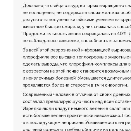
Доказано, что яйца от кур, которых выращивают 
не полноценны, не содержат в своих желтках ос
результаты получены китайскими учеными на крупн
животные быстро ожирели, у них снижалась способ
Продолжительность жизни сокращалась на 40%. Д
не наблюдалось ожирение, способность к запомин
За всей этой разрозненной информацией вырисовы
хлорофилла все высшие теплокровные животные н
сделать выводы, что хлорофилл-комплексы для в
с возрастом на этой почве становится возможным
и неизлечимых болезней. Уменьшается длительно
проявляются болезни старости в т.ч. и онкологии.
Современный человек в отличие от своих древних
составлял превалирующую часть над всей остальн
Изредка люди кладут немного зелени в салат или
есть больше зелени практически невозможно. Пос
а в последующем неприязнь. Усваиваемость ингред
растений содержат грубую оболочку из целлюлоз