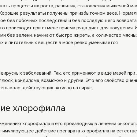
кать процессы их роста, развития, становления мышечной ма
 Хорошие результаты получены при избыточном весе. Нормал
ное без побочных последствий и без последующего возврата 
это происходит при отмене приёма ряда диет для похудения. 
и без зелени, начинают быстро жиреть, а количество мясны
х и питательных веществ в мясе резко уменьшается.
ирусных заболева­ний. Так, его применяют в виде мазей при
люск, кондилома, возможно и дру­гие. Это его свойство очен
очень мало, действующих активно на вирус.
вие хлорофилла
именению хлорофилла и его производных в лечении онкологи
стимулирующее действие препарата хлоро­филла на естеств