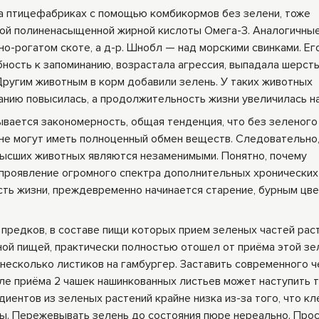
на птицефабриках с помощью комбикормов без зелени, тоже
обой полиненасыщенной жирной кислоты Омега-3. Аналогичны
о-рогатом скоте, а д-р. Шнобл — над морскими свинками. Ег
ность к запоминанию, возрастала агрессия, выпадала шерсть
ругим животным в корм добавили зелень. У таких животных
анию повысилась, а продолжительность жизни увеличилась н
вается закономерность, общая тенденция, что без зеленого
е могут иметь полноценный обмен веществ. Следовательно
ысших животных являются незаменимыми. Понятно, почему
 проявление огромного спектра дополнительных хронических
сть жизни, преждевременно начинается старение, бурным цв
 предков, в составе пищи которых прием зеленых частей рас
ой пищей, практически полностью отошел от приёма этой зе
 несколько листиков на гамбургер. Заставить современного 
ле приёма 2 чашек нашинкованных листьев может наступить 
иентов из зеленых растений крайне низка из-за того, что кл
ы. Пережевывать зелень до состояния пюре нереально. Про