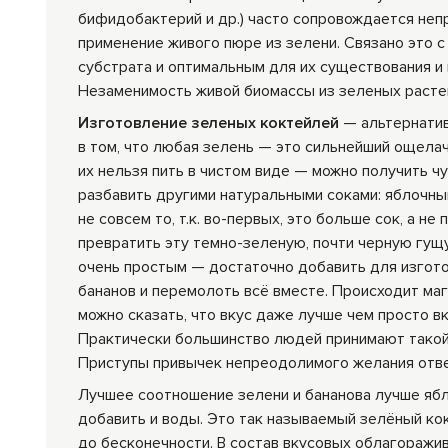
бифидобактерий и др.) часто сопровождается неп
применение живого пюре из зелени. Связано это с
субстрата и оптимальным для их существования и 
Незаменимость живой биомассы из зеленых расте
Изготовление зеленых коктейлей
— альтернатив
в том, что любая зелень — это сильнейший ощела
их нельзя пить в чистом виде — можно получить ч
разбавить другими натуральными соками: яблочным
не совсем то, т.к. во-первых, это больше сок, а н
превратить эту темно-зеленую, почти черную гу
очень простым — достаточно добавить для изгото
бананов и перемолоть всё вместе. Происходит маг
можно сказать, что вкус даже лучше чем просто в
Практически большинство людей принимают такой 
Приступы привычек непреодолимого желания отвед
Лучшее соотношение зелени и бананова лучше ябло
добавить и воды. Это так называемый зелёный ко
до бесконечности. В состав вкусовых облагоражи