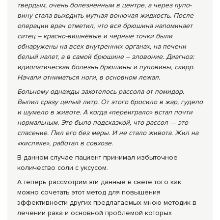
твердым, очень болезненным в центре, а через пупо­
вину стала выходить мутная вонючая жидкость. По­сле
операции врач отметил, что вся брюшина напо­минает
ситец – красно-вишнёвые и черные точки были
обнаружены на всех внутренних органах, на печени
белый налет, а в самой брюшине – зловоние. Диагноз:
идиопатическая болезнь брюшины и пупо­вины, скирр.
Начали отниматься ноги, в основном лежал.
Больному однажды захотелось рассола от поми­дор.
Выпил сразу целый литр. От этого бросило в жар, гудело
и шумело в животе. А когда «переиг­рало» встал почти
нормальным. Это было подсказ­кой, что рассол — это
спасение. Пил его без меры. И не стало живота. Жил на
«кисляке», работал в совхозе.
В данном случае пациент принимал избыточное
количество соли с уксусом.
А теперь рассмотрим эти данные в свете того как
можно сочетать этот метод для повышения
эффективности других предлагаемых мною методик в
лечении рака и основной проблемой которых