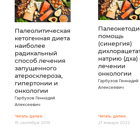
Палеокетоди
Палеолитическая
помощь
кетогенная диета
(синергия)
наиболее
дихлорацета
радикальный
натрию (дха) 
способ лечения
лечении
запущенного
онкологии
атеросклероза,
Гарбузов Геннадий
гипертонии и
Алексеевич
онкологии
Гарбузов Геннадий
Алексеевич
Читать далее..
Читать далее..
15 сентября 2019
21 января 2022