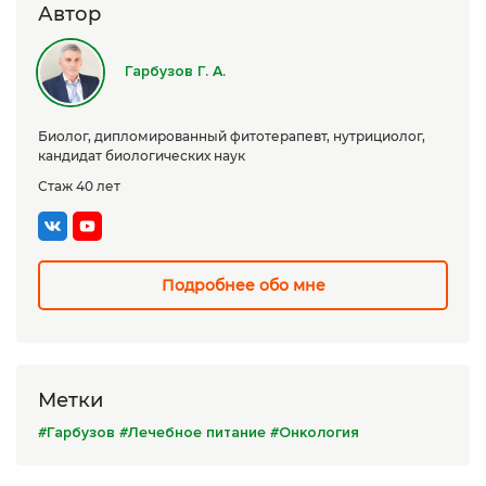
Автор
Сборы трав
Урбеч
Гарбузов Г. А.
Травяной чай
Биолог, дипломированный фитотерапевт, нутрициолог,
Специи
кандидат биологических наук
Стаж 40 лет
Крупы
Натуральные растительные масла
Лечебные мази
Подробнее обо мне
Натуральное мыло
Средства личной гигиены
Метки
Приборы лечебные
#Гарбузов
#Лечебное питание
#Онкология
Книги Гарбузова Г.А.