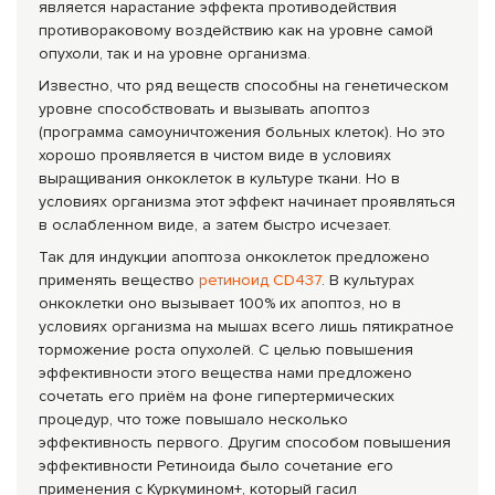
является нарастание эффекта противодействия
противораковому воздействию как на уровне самой
опухоли, так и на уровне организма.
Известно, что ряд веществ способны на генетическом
уровне способствовать и вызывать апоптоз
(программа самоуничтожения больных клеток). Но это
хорошо проявляется в чистом виде в условиях
выращивания онкоклеток в культуре ткани. Но в
условиях организма этот эффект начинает проявляться
в ослабленном виде, а затем быстро исчезает.
Так для индукции апоптоза онкоклеток предложено
применять вещество
ретиноид СD437
. В культурах
онкоклетки оно вызывает 100% их апоптоз, но в
условиях организма на мышах всего лишь пятикратное
торможение роста опухолей. С целью повышения
эффективности этого вещества нами предложено
сочетать его приём на фоне гипертермических
процедур, что тоже повышало несколько
эффективность первого. Другим способом повышения
эффективности Ретиноида было сочетание его
применения с Куркумином+, который гасил