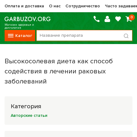
Оплата и доставка
О нас
Сотрудничество
Часто задавае
0
Магазин здоровья и
долголетия
Каталог
Вся продукция
Высокосолевая диета как способ
Vitauct / Витаукт
содействия в лечении раковых
Препараты НТК Жизненная Сила
заболеваний
Сашера-Мед
Оптисалт
Категория
МелМур
Авторские статьи
Препараты при онкологии
Прочие фитопрепараты