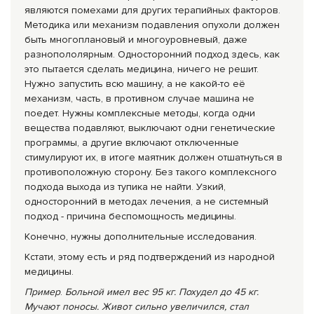
являются помехами для других терапийных факторов.
Методика или механизм подавления опухоли должен
быть многоплановый и многоуровневый, даже
разнопололярным. Односторонний подход здесь, как
это пытается сделать медицина, ничего не решит.
Нужно запустить всю машину, а не какой-то её
механизм, часть, в противном случае машина не
поедет. Нужны комплексные методы, когда одни
вещества подавляют, выключают одни генетические
программы, а другие включают отключенные
стимулируют их, в итоге маятник должен отшатнуться в
противоположную сторону. Без такого комплексного
подхода выхода из тупика не найти. Узкий,
односторонний в методах лечения, а не системный
подход - причина беспомощность медицины.
Конечно, нужны дополнительные исследования.
Кстати, этому есть и ряд подтверждений из народной
медицины.
Пример
.
Больной имел вес 95 кг. Похудел до 45 кг.
Мучают поносы. Живот сильно увеличился, стал