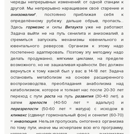
череды непрерывных изменений: от одной станции к
другой. Мы непрерывно наращиваем своё старение и
анизомалии
*, постоянно приближая себя к
определённому рубежу: дальше обрыв, пропасть…
Здесь
гормезис
и силы
Витаукта
уже не работают.
Задача выйти не на путь сенилита и анизомалий, а
стремиться запускать механизмы ювенильного и
ювентального реверсов. Организм к этому надо
постепенно адаптировать. Поэтому эту методику надо
делать продуманно, мягкими циклами, на пределе
возможного, но не зашкаливая крайности. Вес должен
вернуться к тому какой был у вас в 14-18 лет. Задача
остановить метаболизм на основе расширенного
воспроизводства, преобладания анаболизма над
катаболизмом, которое и толкает нас после 20-30 лет
переход с пути
роста
на путь
развития
(30-40 лет), а
затем
зрелост
и
(40-50 лет = адальтус) и
перезрелости
(50-60 лет = матура) с исходом в
климакс
(сдвинут гормональный фон) и сенилит (60-70)
=
инволюция
. Нельзя пропускать онтогенез организма
по тому пути, иначе мы исчерпаем всю его программу,
которая исчерпывается через анизомалии