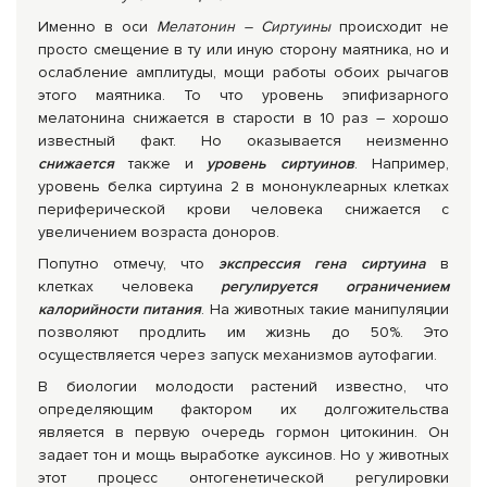
Именно в оси
Мелатонин – Сиртуины
происходит не
просто смещение в ту или иную сторону маятника, но и
ослабление амплитуды, мощи работы обоих рычагов
этого маятника. То что уровень эпифизарного
мелатонина снижается в старости в 10 раз – хорошо
известный факт. Но оказывается неизменно
снижается
также и
уровень сиртуинов
. Например,
уровень белка сиртуина 2 в мононуклеарных клетках
периферической крови человека снижается с
увеличением возраста доноров.
Попутно отмечу, что
экспрессия гена сиртуина
в
клетках человека
регулируется ограничением
калорийности питания
. На животных такие манипуляции
позволяют продлить им жизнь до 50%. Это
осуществляется через запуск механизмов аутофагии.
В биологии молодости растений известно, что
определяющим фактором их долгожительства
является в первую очередь гормон цитокинин. Он
задает тон и мощь выработке ауксинов. Но у животных
этот процесс онтогенетической регулировки