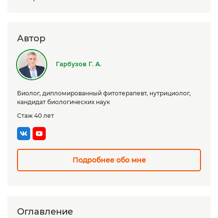
Сборы трав
Урбеч
Автор
Травяной чай
Гарбузов Г. А.
Специи
Крупы
Биолог, дипломированный фитотерапевт, нутрициолог,
кандидат биологических наук
Натуральные растительные масла
Стаж 40 лет
Лечебные мази
Натуральное мыло
Подробнее обо мне
Средства личной гигиены
Приборы лечебные
Книги Гарбузова Г.А.
Оглавление