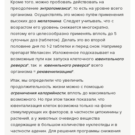
Кроме того, можно пробовать действовать на
преодоление
энтропомезиса
*, то есть на уровне всего
организма. Осуществлять это можно путём применения
высоких доз
мелатонина
. Следует учитывать, что с
возрастом его уровень снижается многократно,
поэтому его целесообразно применять вплоть до 5
суточных доз (таблеток). Делать это во второй
половине дня по 1-2 таблетки и перед сном. Например
препарат Мелаксен. Изложенное подсказывает на
возможные пути как запуска клеточного
ювентального
реверса
*, так и
ювенильного реверса
* всего
организма =
реювенилизацию
*.
Итак, мы определили что увеличить
продолжительность жизни можно с помощью
ограничения калорийности
, вплоть до максимально
возможного. Но при этом также показали, что
ювентализация клеток возможна только на фоне
стимулирующих их факторов, в частности цитокинины у
растений, а у животных очевидно вещества
содержащие в большом количестве нуклеотиды и в
частности аденин. Для решения программы снижения