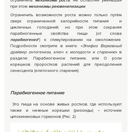
ограничить
механизмы роста
, не ослабляя уменьшая
при этом
механизмы реювенилизации
.
Ограничить возможности роста можно только путём
сверх ограниченной калорийности питания и
цикличных голоданий, но при этом сохраняя
парабиогенные свойства пищи (от слова
парабиогенез
*) к стимулированию на омоложение.
Подробности смотрите в книге: «
Эпифиз Верховный
драйвер онтогенеза, ключ к молодости и старению
» в
разделе: Парабиогенное питание, или О роли
корешков проростков растений для преодоления
сенесцента (клеточного старения).
Парабиогенное питание
Это пища на основе живых ростков, где используют
также и нежные корешки (ризоиды) – источник
цитокининовых гормонов (Рис. 2).