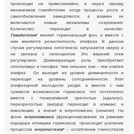
происходит не прямолинейно, а через призму
механизмов гомойотопии, когда процессы роста и
самообновления замедляются, а взамен их
включаются новые механизмы созревания.
Количество переходит в качество.
Гомойотопия
* меняет гормональный фон, а вместе с
ним меняется резистентность эпифиза. В данном
случае регулировка онтогенеза запускается сверху и
не связана с сенесцентом. Это верхний этаж
регулировок. Доминирующую роль приобретают
гипоталамус и гипофиз. Чем сильнее они – тем слабее
эпифиз. Он выходит из уровня доминантности и
переходит на уровень соподчинённости. Этап
эпифизарной молодости уходит, а вместе с ним
сужаются возможности гормезиса, что постепенно
вместе с генеративной зрелостью (адальтус),
перезрелостью (матура) переходит в климакс и
инволюцию, а значит в энтропомезис (сенилит). На
фоне
энтропомезиса
(функционирование за рамками
коридора оптимума гормезиса) происходит усиление
процессов
энтропостазов
* – ослабление гомеостазов