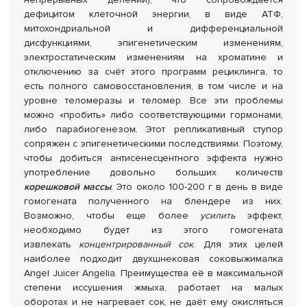
дефицитом клеточной энергии, в виде АТФ,
митохондриальной и дифференциальной
дисфункциями, эпигенетическим изменениям,
электростатическим изменениям на хроматине и
отключению за счёт этого программ рециклинга, то
есть полного самовосстановления, в том числе и на
уровне теломеразы и теломер. Все эти проблемы
можно «пробить» либо соответствующими гормонами,
либо парабиогенезом. Этот репликативный ступор
сопряжен с эпигенетическими последствиями. Поэтому,
чтобы добиться антисенесцентного эффекта нужно
употребление довольно больших количеств
корешковой массы
. Это около 100-200 г в день в виде
гомогената полученного на блендере из них.
Возможно, чтобы еще более
усилить
эффект,
необходимо будет из этого гомогената
извлекать
концентрированный сок
. Для этих целей
наиболее подходит двухшнековая соковыжималка
Angel Juicer Angelia. Преимущества её в максимальной
степени иссушения жмыха, работает на малых
оборотах и не нагревает сок, не даёт ему окисляться