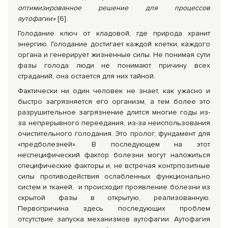
оптимизированное решение для процессов
аутофагии»
[6].
Голодание ключ от кладовой, где природа хранит
энергию. Голодание достигает каждой клетки, каждого
органа и генерирует жизненные силы. Не понимая сути
фазы голода люди не понимают причину всех
страданий, она остается для них тайной.
Фактически ни один человек не знает, как ужасно и
быстро загрязняется его организм, а тем более это
разрушительное загрязнение длится многие годы из-
за непрерывного переедания, из-за неиспользования
очистительного голодания. Это пролог, фундамент для
«предболезней». В последующем на этот
неспецифический фактор болезни могут наложиться
специфические факторы и, не встречая контрпозитные
силы противодействия ослабленных функционально
систем и тканей, и происходит проявление болезни из
скрытой фазы в открытую, реализованную.
Первопричина здесь последующих проблем
отсутствие запуска механизмов аутофагии. Аутофагия