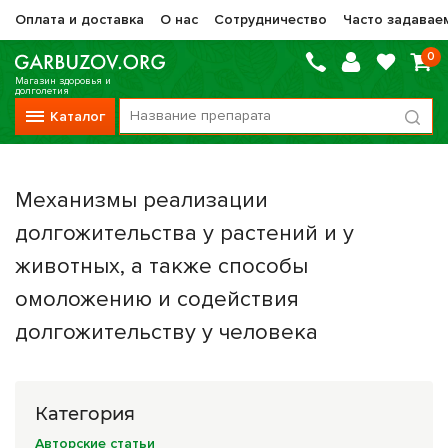
Оплата и доставка
О нас
Сотрудничество
Часто задавае
0
Магазин здоровья и
долголетия
Каталог
Вся продукция
Механизмы реализации
Vitauct / Витаукт
долгожительства у растений и у
Препараты НТК Жизненная Сила
животных, а также способы
Сашера-Мед
омоложению и содействия
Оптисалт
долгожительству у человека
МелМур
Препараты при онкологии
Категория
Прочие фитопрепараты
Авторские статьи