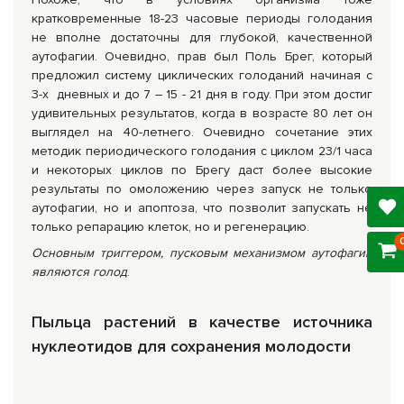
кратковременные 18-23 часовые периоды голодания
не вполне достаточны для глубокой, качественной
аутофагии. Очевидно, прав был Поль Брег, который
предложил систему циклических голоданий начиная с
3-х дневных и до 7 – 15 - 21 дня в году. При этом достиг
удивительных результатов, когда в возрасте 80 лет он
выглядел на 40-летнего. Очевидно сочетание этих
методик периодического голодания с циклом 23/1 часа
и некоторых циклов по Брегу даст более высокие
результаты по омоложению через запуск не только
аутофагии, но и апоптоза, что позволит запускать не
только репарацию клеток, но и регенерацию.
Основным триггером, пусковым механизмом аутофагии
являются голод
.
Пыльца растений в качестве источника
нуклеотидов для сохранения молодости