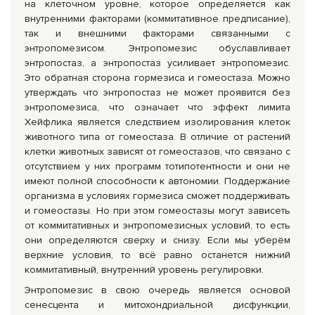
на клеточном уровне, которое определяется как
внутренними факторами (коммитативное предписание),
так и внешними факторами связанными с
энтропомезисом. Энтропомезис обуславливает
энтропостаз, а энтропостаз усиливает энтропомезис.
Это обратная сторона гормезиса и гомеостаза. Можно
утверждать что энтропостаз не может проявится без
энтропомезиса, что означает что эффект лимита
Хейфлика является следствием изолирования клеток
животного типа от гомеостаза. В отличие от растений
клетки животных зависят от гомеостазов, что связано с
отсутствием у них программ тотипотентности и они не
имеют полной способности к автономии. Поддержание
организма в условиях гормезиса сможет поддерживать
и гомеостазы. Но при этом гомеостазы могут зависеть
от коммитативных и энтропомезисных условий, то есть
они определяются сверху и снизу. Если мы уберём
верхние условия, то всё равно останется нижний
коммитативный, внутренний уровень регулировки.
Энтропомезис в свою очередь является основой
сенесцента и митохондриальной дисфункции,