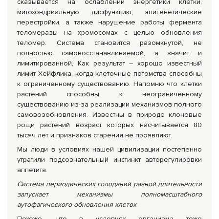
сказывается на ослаблении энергетики клетки,
митохондриальную дисфункцию, эпигенетические
перестройки, а также нарушение работы фермента
теломеразы на хромосомах с целью обновления
теломер. Система становится разомкнутой, не
полностью самовосстанавливаемой, а значит и
лимитированной, Как результат – хорошо известный
лимит Хейфлика, когда клеточные потомства способны
к ограниченному существованию. Напомню что клетки
растений способны к неограниченному
существованию из-за реализации механизмов полного
самовозобновления. Известны в природе клоновые
рощи растений возраст которых насчитывается 80
тысяч лет и признаков старения не проявляют.
Мы люди в условиях нашей цивилизации постепенно
утратили подсознательный инстинкт авторегулировки
аппетита.
Система периодических голоданий разной длительности
запускает механизмы полномасштабного
аутофагического обновления клеток
Похоже, что в условиях организма тоже