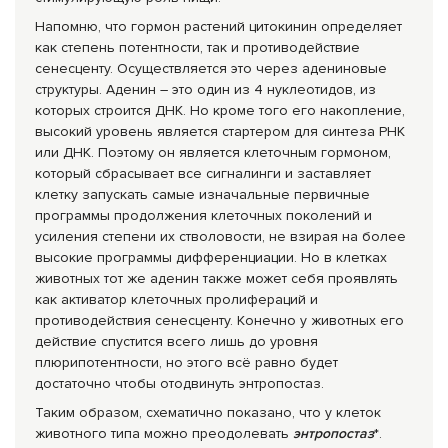
Напомню, что гормон растений цитокинин определяет
как степень потентности, так и противодействие
сенесценту. Осуществляется это через адениновые
структуры. Аденин – это один из 4 нуклеотидов, из
которых строится ДНК. Но кроме того его накопление,
высокий уровень является стартером для синтеза РНК
или ДНК. Поэтому он является клеточным гормоном,
который сбрасывает все сигналинги и заставляет
клетку запускать самые изначальные первичные
программы продолжения клеточных поколений и
усиления степени их стволовости, не взирая на более
высокие программы дифференциации. Но в клетках
животных тот же аденин также может себя проявлять
как активатор клеточных пролифераций и
противодействия сенесценту. Конечно у животных его
действие спустится всего лишь до уровня
плюрипотентности, но этого всё равно будет
достаточно чтобы отодвинуть энтропостаз.
Таким образом, схематично показано, что у клеток
животного типа можно преодолевать
энтропостаз
*.