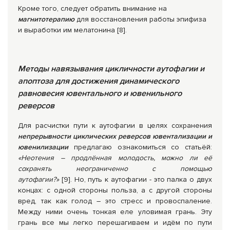
Кроме того, следует обратить внимание на
магнитотерапию
для восстановления работы эпифиза
и выработки им мелатонина [8].
Методы навязывания цикличности аутофагии и
апоптоза для достижения динамического
равновесия ювентального и ювенильного
реверсов
Для расчистки пути к аутофагии в целях сохранения
непрерывности циклических реверсов ювентализации и
ювенилизации
предлагаю ознакомиться со статьёй:
«Неотения – продлённая молодость, можно ли её
сохранять неограниченно с помощью
аутофагии?»
[9]. Но, путь к аутофагии - это палка о двух
концах: с одной стороны польза, а с другой стороны
вред, так как голод – это стресс и провоспаление.
Между ними очень тонкая еле уловимая грань. Эту
грань все мы легко перешагиваем и идём по пути