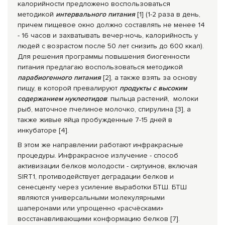
калорийности предложено воспользоваться
методикой
интервального питания
[1] (1-2 раза в день,
причем пищевое окно должно составлять не менее 14
- 16 часов и захватывать вечер-ночь, калорийность у
людей с возрастом после 50 лет снизить до 600 ккал).
Для решения программы повышения биогенности
питания предлагаю воспользоваться методикой
параби
огенного питания
[2], а также взять за основу
пищу, в которой превалируют
продукты с высоким
содержанием нуклеотидов
: пыльца растений, молоки
рыб, маточное пчелиное молочко, спирулина [3], а
также живые яйца пробужденные 7-15 дней в
инкубаторе [4].
В этом же направлении работают инфракрасные
процедуры. Инфракрасное излучение - способ
активизации белков молодости - сиртуинов, включая
SIRT1, противодействует деградации белков и
сенесценту через усиление выработки БТШ. БТШ
являются универсальными молекулярными
шаперонами или упрощенно «расчёсками»
восстанавливающими конформацию белков [7].