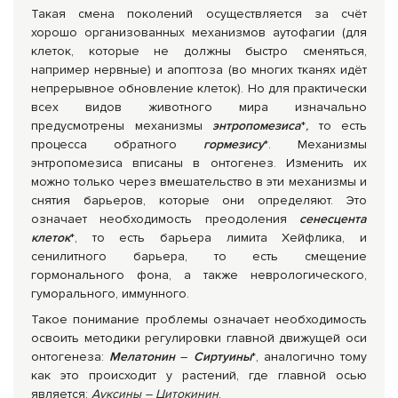
Такая смена поколений осуществляется за счёт
хорошо организованных механизмов аутофагии (для
клеток, которые не должны быстро сменяться,
например нервные) и апоптоза (во многих тканях идёт
непрерывное обновление клеток). Но для практически
всех видов животного мира изначально
предусмотрены механизмы
энтропомезиса
*
,
то есть
процесса обратного
гормезису
*. Механизмы
энтропомезиса вписаны в онтогенез. Изменить их
можно только через вмешательство в эти механизмы и
снятия барьеров, которые они определяют. Это
означает необходимость преодоления
сенесцента
клеток
*, то есть барьера лимита Хейфлика, и
сенилитного барьера, то есть смещение
гормонального фона, а также неврологического,
гуморального, иммунного.
Такое понимание проблемы означает необходимость
освоить методики регулировки главной движущей оси
онтогенеза:
Мелатонин
–
Сиртуины
*, аналогично тому
как это происходит у растений, где главной осью
является:
Ауксины – Цитокинин
.