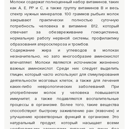
Молоки содержат полноценный набор витаминов, таких
как А, Е, РР и С, а также группу витаминов В и весь
спектр нужных минералов. 100 граммов рыбьих молок
закрывают практически полностью суточную
потребность человека в витамине В12, который
отвечает за обезвреживание гомоцистеина,
нормальную работу нервной системы, профилактику
образования атеросклероза и тромбов.
Содержание жира и углеводов в молоках
незначительно, но зато многообразие аминокислот
впечатляет. Молоки являются источником жизненно
важных аминокислот. Среди них следует выделить
глицин, который часто используют для стимулирования
деятельности мозговых клеток, а также для лечения
каких-либо неврологических заболеваний. При
употреблении молок у человека повышается
иммунитет, а также подавляются воспалительные
процессы в организме. Более того, такие вещества
способствуют быстрому заживлению ран (язвочек) и
улучшению кроветворных функций в организме. Это
натуральный продукт, который насыщает всеми
необходимыми элементами питания из пищи без