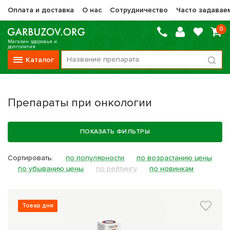
Оплата и доставка
О нас
Сотрудничество
Часто задавае
0
Магазин здоровья и
долголетия
Каталог
Вся продукция
Препараты при онкологии
Vitauct / Витаукт
Препараты НТК Жизненная Сила
ПОКАЗАТЬ ФИЛЬТРЫ
Сашера-Мед
Сортировать:
по популярности
по возрастанию цены
Оптисалт
по убыванию цены
по рейтингу
по новинкам
МелМур
Препараты при онкологии
Товар дня
Прочие фитопрепараты