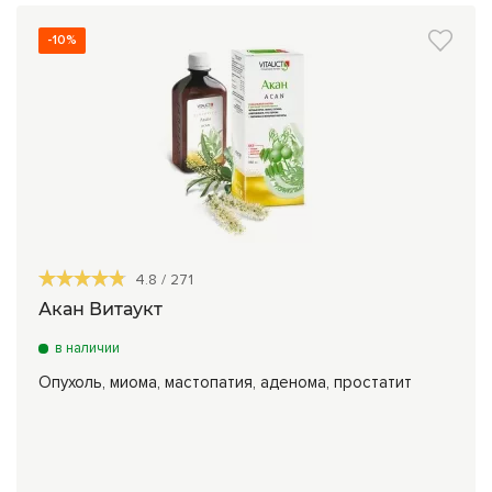
-10%
4.8
/
271
Акан Витаукт
в наличии
Опухоль, миома, мастопатия, аденома, простатит