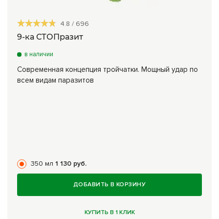
Сборы трав
4.8
/
696
Урбеч
9-ка СТОПразит
Травяной чай
в наличии
Современная концепция тройчатки. Мощный удар по
Специи
всем видам паразитов
Крупы
Натуральные растительные масла
Лечебные мази
Натуральное мыло
350 мл
1 130 руб.
Средства личной гигиены
Приборы лечебные
ДОБАВИТЬ В КОРЗИНУ
Книги Гарбузова Г.А.
КУПИТЬ В 1 КЛИК