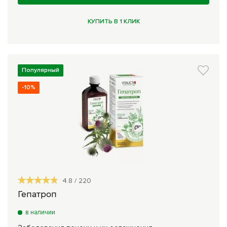
КУПИТЬ В 1 КЛИК
Популярный
-10%
4.8
/
220
Гепатроп
в наличии