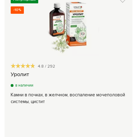
-10%
4.8
/
292
Уролит
в наличии
Камни в почках, в желчном, воспаление мочеполовой
системы, цистит