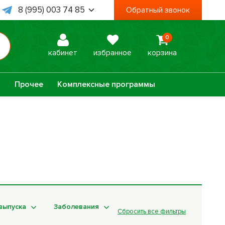
8 (995) 003 74 85
Обратный звонок
8 (938) 467 78 06
0
 Пт, с 09:00 до 18:00
кабинет
избранное
корзина
а
Прочее
Комплексные программы
Оптисалт
МелМур
Урбеч
Травяной чай
Натуральное
Лечебные мази
мыло
выпуска
Заболевания
Сбросить все фильтры