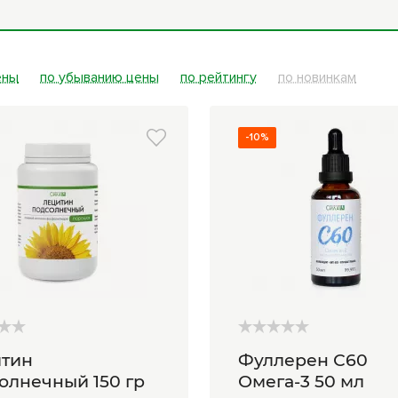
ры
Книги Гарбузова
ные
Г.А.
ены
по убыванию цены
по рейтингу
по новинкам
-10%
тин
Фуллерен С60
олнечный 150 гр
Омега-3 50 мл