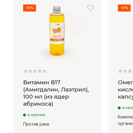
-10%
-10%
Витамин В17
Омег
(Амигдалин, Лаэтрил),
кисл
100 мл (из ядер
капс
абрикоса)
в нал
в наличии
Компле
органи
Против рака