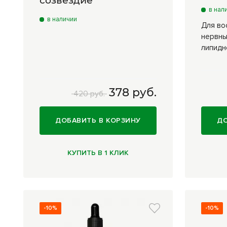
созвездие
в нал
в наличии
Для во
нервны
липидн
378 руб.
150
420 руб.
ДОБАВИТЬ В КОРЗИНУ
ДО
КУПИТЬ В 1 КЛИК
-10%
-10%