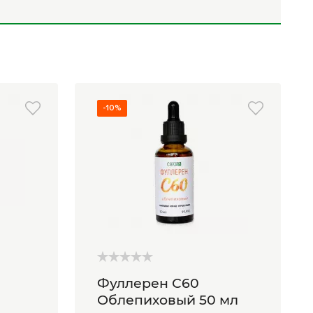
Комплексные
программы
лечения
-10%
Фуллерен С60
Облепиховый 50 мл