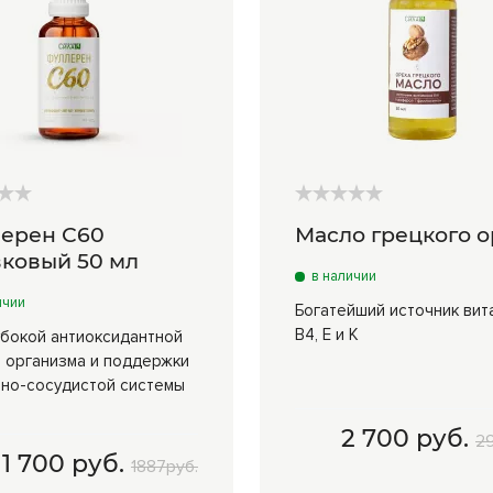
ерен С60
Масло грецкого о
ковый 50 мл
в наличии
ичии
Богатейший источник вит
В4, Е и К
убокой антиоксидантной
 организма и поддержки
но-сосудистой системы
2 700 руб.
2
1 700 руб.
1887руб.
 мл
1 700 руб.
50 мл
2 700 руб.