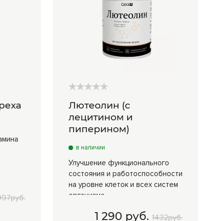
реха
Лютеолин (с
лецитином и
пиперином)
амина
в наличии
Улучшение функционального
состояния и работоспособности
на уровне клеток и всех систем
организма
997руб.
1 290 руб.
30 г
1 290 руб.
1432руб.