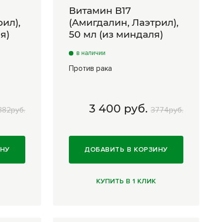
Витамин В17
ил),
(Амигдалин, Лаэтрил),
я)
50 мл (из миндаля)
в наличии
Против рака
3 400 руб.
882руб.
3774руб.
6 200
50 мл (из миндаля)
3 400
руб.
ИНУ
ДОБАВИТЬ В КОРЗИНУ
КУПИТЬ В 1 КЛИК