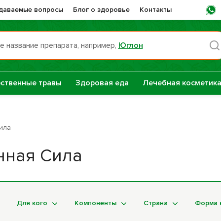
адаваемые вопросы
Блог о здоровье
Контакты
е название препарата, например,
Юглон
Пн -
ственные травы
Здоровая еда
Лечебная косметик
раты НТК
Сашера-Мед
нная Сила
ила
е
нная Сила
Сборы трав
репараты
Натуральные
растительные
Для кого
Компоненты
Страна
Форма 
масла