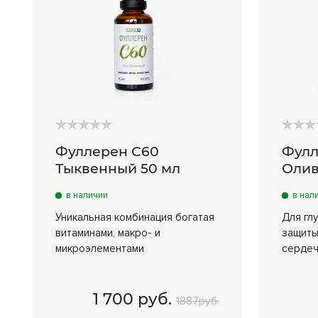
Фуллерен С60
Фулл
Тыквенный 50 мл
Олив
в наличии
в нал
Уникальная комбинация богатая
Для гл
витаминами, макро- и
защиты
микроэлементами
сердеч
1 700 руб.
1887руб.
50 мл
1 700 руб.
50