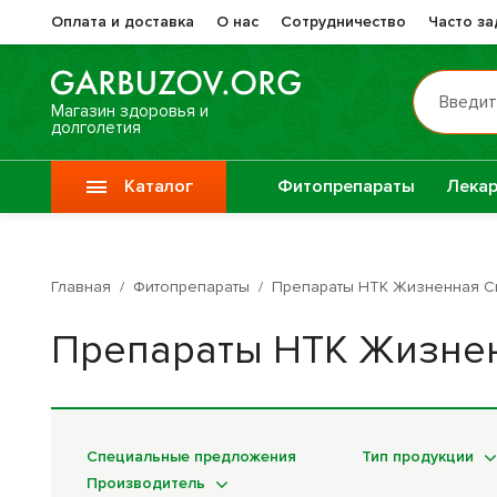
Оплата и доставка
О нас
Сотрудничество
Часто з
Введит
Магазин здоровья и
долголетия
Каталог
Фитопрепараты
Лекар
Препа
Vitauct / Витаукт
Жизне
Главная
/
Фитопрепараты
/
Препараты НТК Жизненная С
Препараты при
Прочи
Препараты НТК Жизне
онкологии
фитоп
Специи
Крупы
Специальные предложения
Тип продукции
Производитель