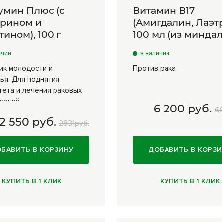
умин Плюс (с
Витамин В17
рином и
(Амигдалин, Лаэтр
тином), 100 г
100 мл (из миндал
ичии
в наличии
ик молодости и
Против рака
ья. Для поднятия
тета и лечения раковых
ваний
6 200 руб.
6
2 550 руб.
 г
2 550 руб.
100 мл (из миндаля)
2831руб.
руб.
БАВИТЬ В КОРЗИНУ
ДОБАВИТЬ В КОРЗ
КУПИТЬ В 1 КЛИК
КУПИТЬ В 1 КЛИК