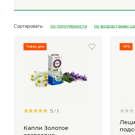
Средства личной
Прибо
гигиены
лечеб
Сортировать:
по популярности
по возрастанию ц
Товар дня
-10%
5
/
1
Леци
Капли Золотое
подс