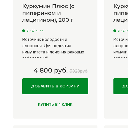
Куркумин Плюс (с
Курк
пиперином и
пипе
лецитином), 200 г
леци
в наличии
в нал
Источник молодости и
Источн
здоровья. Для поднятия
здоров
иммунитета и лечения раковых
иммуни
заболеваний
заболе
4 800 руб.
200 г
4 800 руб.
100
5328руб.
ДОБАВИТЬ В КОРЗИНУ
ДО
КУПИТЬ В 1 КЛИК